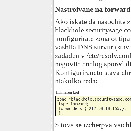
Nastroivane na forward
Ako iskate da nasochite z
blackhole.securitysage.
konfigurirate zona ot tip
vashiia DNS survur (stava
zadaden v /etc/resolv.conf
negoviia analog spored dis
Konfiguriraneto stava chr
niakolko reda:
Primeren kod
zone "blackhole.securitysage.com
 type forward;

 forwarders { 212.50.10.155;};

 };
S tova se izcherpva vsic