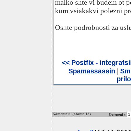
malko shte vi budem ot po
kum vsiakakvi polezni pre
Oshte podrobnosti za usl
<< Postfix - integrat
|
Spamassassin
Smi
pril
Komentari: (obshto 15)
Otseneni s