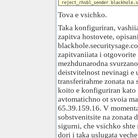
 reject_rhsbl_sender blackhole.s
Tova e vsichko.
Taka konfiguriran, vashii
zapitva hostovete, opisan
blackhole.securitysage.c
zapitvaniiata i otgovorite
mezhdunarodna svurzanost
deistvitelnost nevinagi e
transferirahme zonata na 
koito e konfiguriran kato 
avtomatichno ot svoia mas
65.39.159.16. V momenta
sobstvenitsite na zonata 
sigurni, che vsichko shte
dori i taka uslugata vech