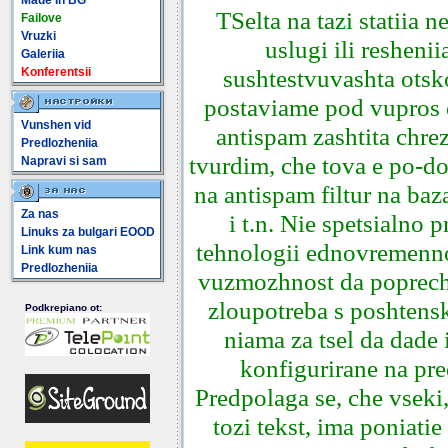
Made In BG
TSelta na tazi statiia 
Failove
Vruzki
uslugi ili resheni
Galeriia
sushtestvuvashta otsk
Konferentsii
postaviame pod vupros e
Vunshen vid
antispam zashtita chr
Predlozheniia
tvurdim, che tova e po-do
Napravi si sam
na antispam filtur na ba
Za nas
i t.n. Nie spetsialno
Linuks za bulgari EOOD
tehnologii ednovremenno 
Link kum nas
Predlozheniia
vuzmozhnost da poprechi
zloupotreba s poshtenski
Podkrepiano ot:
niama za tsel da dade 
konfigurirane na pr
Predpolaga se, che vseki
tozi tekst, ima poniati