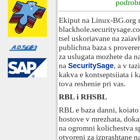
podrobn
Ekiput na Linux-BG.org re
blackhole.securitysage.c
tsel uskoriavane na zaiav
publichna baza s proveren
za uslugata mozhete da nau
na
, a v ta
SecuritySage
kakva e kontseptsiiata i 
tova reshenie pri vas.
RBL i RHSBL
RBL e baza danni, koiato
hostove v mrezhata, doka
na ogromni kolichestva s
otvoreni za izprashtane n