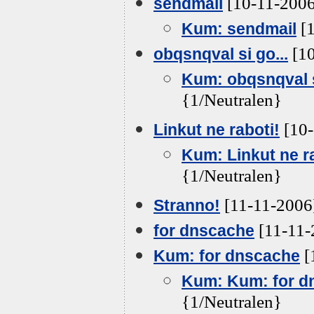
[10-11-2006
sendmail
[1
Kum: sendmail
[10
obqsnqval si go...
Kum: obqsnqval s
{1/Neutralen}
[10-
Linkut ne raboti!
Kum: Linkut ne r
{1/Neutralen}
[11-11-2006]
Stranno!
[11-11-
for dnscache
[
Kum: for dnscache
Kum: Kum: for d
{1/Neutralen}