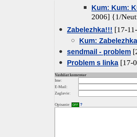
Kum: Kum: K
2006] {1/Neut
[17-11-
Zabelezhka!!!
Kum: Zabelezhka
[
sendmail - problem
[17-0
Problem s linka
Vashiiat komentar
Ime:
E-Mail:
Zaglavie:
Opisanie:
?
OFF