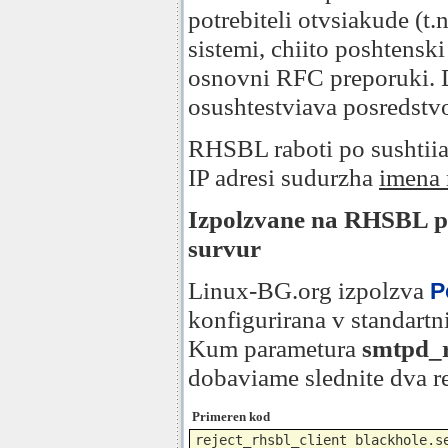
potrebiteli otvsiakude (t.n
sistemi, chiito poshtenski
osnovni RFC preporuki. D
osushtestviava posredst
RHSBL raboti po sushtii
IP adresi sudurzha
imena 
Izpolzvane na RHSBL pr
survur
Linux-BG.org izpolzva
P
konfigurirana v standartni
Kum parametura
smtpd_r
dobaviame slednite dva r
Primeren kod
reject_rhsbl_client blackhole.se