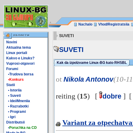
Nachalo
Vhod/Registratsiia
SUVETI
Novini
Aktualna tema
SUVETI
Linux portali
Kakvo e Linuks?
Kak da izpolzvame Linux-BG kato RHSBL
Vuprosi-otgovori
Forumi
•Trudova borsa
ot
(10-1
Nikola Antonov
•Konkurs
Statii
• Istoriia
reiting (
15
) [
] 
dobre
• Suveti
• Idei/Mneniia
• Razrabotki
• Programi
• Igri
Variant za otpechatv
Distributsii
•
Poruchka na CD