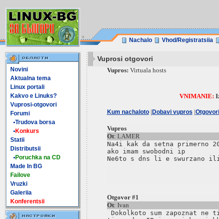
Nachalo
Vhod/Registratsiia
Vuprosi otgovori
Novini
Vupros:
Virtuala hosts
Aktualna tema
Linux portali
Kakvo e Linuks?
VNIMANIE:
I
Vuprosi-otgovori
|
|
Kum nachaloto
Dobavi vupros
Otgovor
Forumi
•Trudova borsa
Vupros
•
Konkurs
Ot
: LAMER
Statii
Na4i kak da setna primerno 20
Distributsii
ako imam swobodni ip 

•
Poruchka na CD
Ne6to s dns li e swurzano ili
Made In BG
Failove
Vruzki
Galeriia
Otgovor #1
Konferentsii
Ot
: Ivan
 Dokolkoto sum zapoznat ne ti