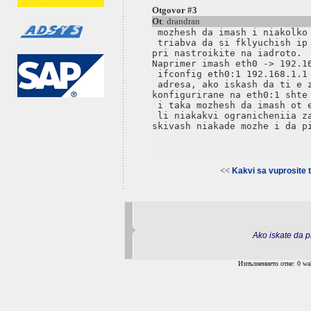
Otgovor #3
Ot
: drandran
 mozhesh da imash i niakolko 
 triabva da si fklyuchish ip 
pri nastroikite na iadroto.

Naprimer imash eth0 -> 192.16
 ifconfig eth0:1 192.168.1.1 
 adresa, ako iskash da ti e z
konfigurirane na eth0:1 shte 
 i taka mozhesh da imash ot e
 li niakakvi ogranicheniia za
<<
Kakvi sa vuprosite t
Ako iskate da pr
Изпълнението отне: 0 wal