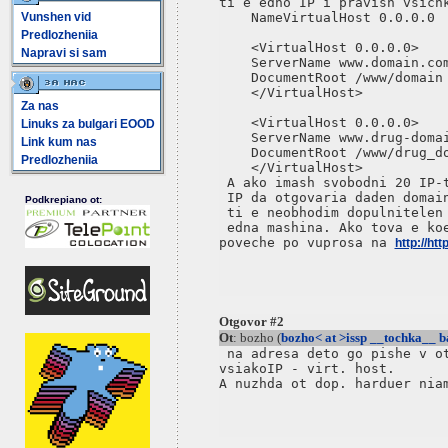
ti e edno IP i pravish vsichk
Vunshen vid
    NameVirtualHost 0.0.0.0

Predlozheniia
    <VirtualHost 0.0.0.0>

Napravi si sam
    ServerName www.domain.com
    DocumentRoot /www/domain

    </VirtualHost>

Za nas
    <VirtualHost 0.0.0.0>

Linuks za bulgari EOOD
    ServerName www.drug-domai
Link kum nas
    DocumentRoot /www/drug_do
Predlozheniia
    </VirtualHost>

 A ako imash svobodni 20 IP-t
 IP da otgovaria daden domain
Podkrepiano ot:
 ti e neobhodim dopulnitelen 
 edna mashina. Ako tova e koe
poveche po vuprosa na 
http://ht
Otgovor #2
Ot
: bozho (
bozho< at >issp __tochka__ b
 na adresa deto go pishe v ot
vsiakoIP - virt. host.

A nuzhda ot dop. harduer niam