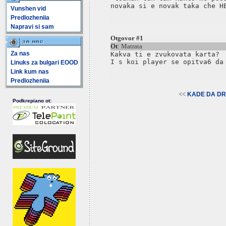
Vunshen vid
Predlozheniia
Napravi si sam
Otgovor #1
Ot
: Matrata
Za nas
Kakva ti e zvukovata karta? 

Linuks za bulgari EOOD
Link kum nas
Predlozheniia
<<
KADE DA DR
Podkrepiano ot: