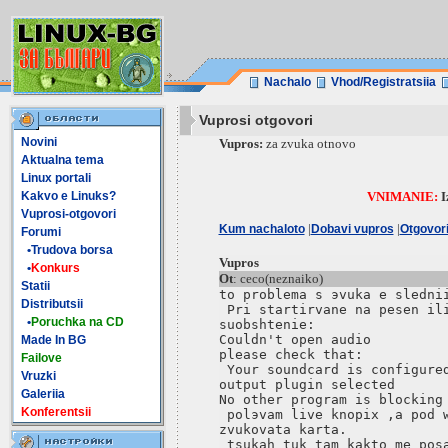
Nachalo
Vhod/Registratsiia
Vuprosi otgovori
Novini
Vupros:
za zvuka otnovo
Aktualna tema
Linux portali
Kakvo e Linuks?
VNIMANIE:
I
Vuprosi-otgovori
|
|
Kum nachaloto
Dobavi vupros
Otgovor
Forumi
•Trudova borsa
Vupros
•
Konkurs
Ot
: ceco(neznaiko)
Statii
to problema s эvuka e slednii
Distributsii
 Pri startirvane na pesen ili
•
Poruchka na CD
suobshtenie:

Couldn't open audio

Made In BG
please check that:

Failove
 Your soundcard is configured
Vruzki
output plugin selected

Galeriia
No other program is blocking 
Konferentsii
 polэvam live knopix ,a pod w
zvukovata karta.

 tsukah tuk tam kakto me posa