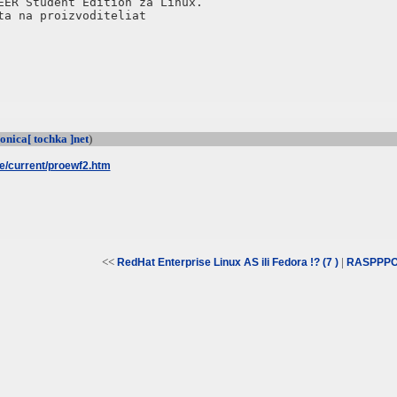
EER Student Edition za Linux. 

onica[ tochka ]net
)
e/current/proewf2.htm
<<
|
RedHat Enterprise Linux AS ili Fedora !? (7 )
RASPPPOE