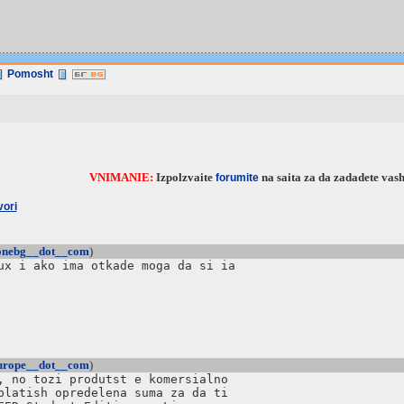
Pomosht
VNIMANIE:
Izpolzvaite
na saita za da zadadete vash
forumite
vori
zonebg__dot__com
)
ux i ako ima otkade moga da si ia

europe__dot__com
)
, no tozi produtst e komersialno

platish opredelena suma za da ti
