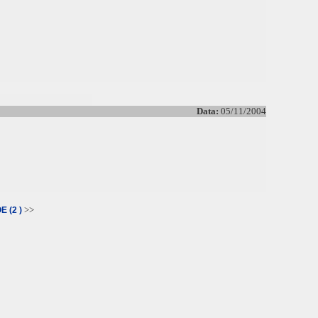
Data:
05/11/2004
>>
 (2 )