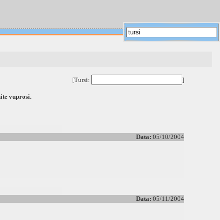
[Tursi:
]
ite vuprosi.
Data:
05/10/2004
Data:
05/11/2004