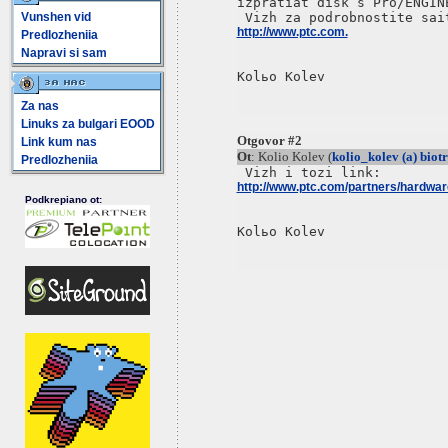
izpratiat disk s Pro/ENGIN
Vunshen vid
http://www.ptc.com.
Predlozheniia
Napravi si sam
Za nas
Linuks za bulgari EOOD
Otgovor #2
Link kum nas
Ot
: Kolio Kolev (
kolio_kolev (a) biotr
Predlozheniia
http://www.ptc.com/partners/hardwar
Podkrepiano ot: