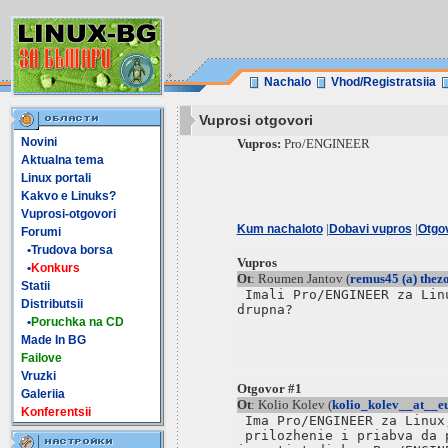
Nachalo
Vhod/Registratsiia
Vuprosi otgovori
Novini
Vupros:
Pro/ENGINEER
Aktualna tema
Linux portali
Kakvo e Linuks?
Vuprosi-otgovori
|
|
Kum nachaloto
Dobavi vupros
Otgo
Forumi
•Trudova borsa
Vupros
•
Konkurs
Ot
: Roumen Jantov (
remus45 (a) the
Statii
 Imali Pro/ENGINEER za Lin
Distributsii
drupna?

•
Poruchka na CD
Made In BG
Failove
Vruzki
Otgovor #1
Galeriia
Ot
: Kolio Kolev (
kolio_kolev__at__
Konferentsii
 Ima Pro/ENGINEER za Linux
 prilozhenie i priabva da 