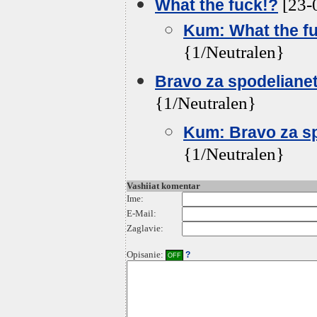
[23-
What the fuck!?
Kum: What the f
{1/Neutralen}
Bravo za spodelianeto
{1/Neutralen}
Kum: Bravo za spo
{1/Neutralen}
Vashiiat komentar
Ime:
E-Mail:
Zaglavie:
Opisanie:
?
OFF