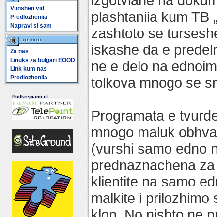
izgotviane na dokum
Vunshen vid
plashtaniia kum TB 
Predlozheniia
Napravi si sam
zashtoto se tursesh
iskashe da e predel
Za nas
Linuks za bulgari EOOD
ne e delo na ednoim
Link kum nas
Predlozheniia
tolkova mnogo se sr
Podkrepiano ot:
Programata e tvurde 
mnogo maluk obhva
(vurshi samo edno n
prednaznachena za 
klientite na samo ed
malkite i prilozhimo
klon. No nishto ne 