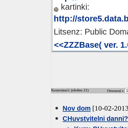
kartinki:
http://store5.data
Litsenz: Public Dom
<<ZZZBase( ver. 1.
Komentari: (obshto 21)
Otseneni s
[10-02-2013
Nov dom
CHuvstvitelni danni?