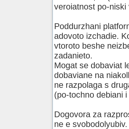
veroiatnost po-niski 
Poddurzhani platfor
adovoto izchadie. K
vtoroto beshe neizb
zadanieto.
Mogat se dobaviat le
dobaviane na niakol
ne razpolaga s dru
(po-tochno debiani 
Dogovora za razpro
ne e svobodolyubiv.