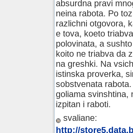
absurdna pravi mnog
neina rabota. Po tozi
razlichni otgovora, k
e tova, koeto triabva
polovinata, a susht
koito ne triabva da 
na greshki. Na vsich
istinska proverka, si
sobstvenata rabota.
goliama svinshtina, 
izpitan i raboti.
svaliane:
http://store5.data