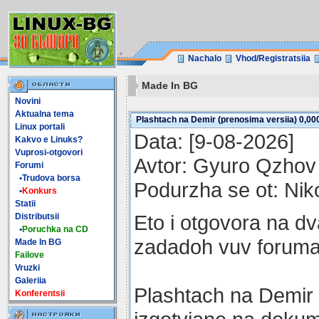
Nachalo
Vhod/Registratsiia
Made In BG
Novini
Aktualna tema
Plashtach na Demir (prenosima versiia) 0,00
Linux portali
Data: [9-08-2026]
Kakvo e Linuks?
Vuprosi-otgovori
Avtor: Gyuro Qzhov
Forumi
•Trudova borsa
Podurzha se ot: Nik
•
Konkurs
Statii
Eto i otgovora na dv
Distributsii
•
Poruchka na CD
zadadoh vuv foruma
Made In BG
Failove
Vruzki
Galeriia
Plashtach na Demir 
Konferentsii