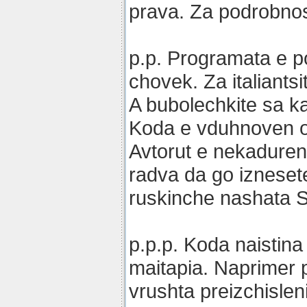
prava. Za podrobn
p.p. Programata e p
chovek. Za italiants
A bubolechkite sa ka
Koda e vduhnoven ot 
Avtorut e nekaduren 
radva da go izneset
ruskinche nashata S
p.p.p. Koda naistina
maitapia. Naprimer 
vrushta preizchislen