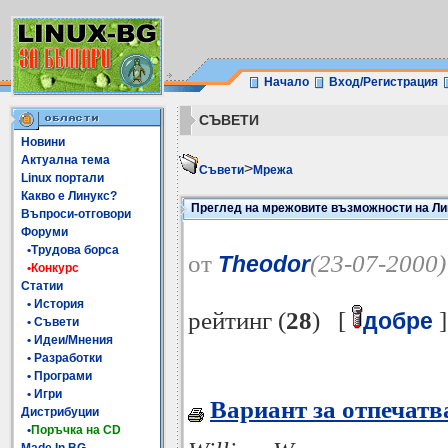
Начало
Вход/Регистрация
СЪВЕТИ
Новини
Актуална тема
>
Съвети
Мрежа
Linux портали
Какво е Линукс?
Преглед на мрежовите възможности на Ли
Въпроси-отговори
Форуми
•Трудова борса
от
(23-07-2000)
Theodor
•Конкурс
Статии
• История
рейтинг (
28
) [
]
добре
• Съвети
• Идеи/Мнения
• Разработки
• Програми
• Игри
Вариант за отпечатв
Дистрибуции
•
Поръчка на CD