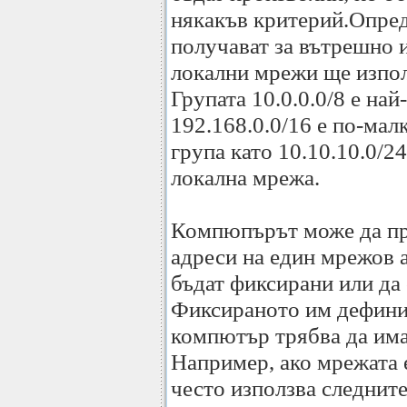
някакъв критерий.Опред
получават за вътрешно 
локални мрежи ще използ
Групата 10.0.0.0/8 е най
192.168.0.0/16 е по-мал
група като 10.10.10.0/2
локална мрежа.
Компюпърът може да при
адреси на един мрежов а
бъдат фиксирани или да 
Фиксираното им дефинир
компютър трябва да има
Например, ако мрежата 
често използва следните 