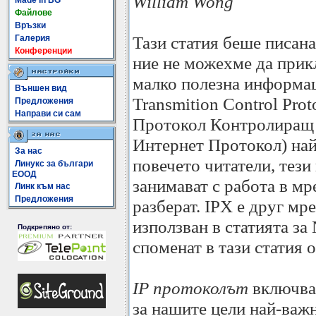
William Wong
Made In BG
Файлове
Връзки
Тази статия беше писан
Галерия
Конференции
ние не можехме да прик
малко полезна информац
Външен вид
Transmition Control Proto
Предложения
Направи си сам
Протокол Контролиращ 
Интернет Протокол) най
За нас
повечето читатели, тези 
Линукс за българи
ЕООД
занимават с работа в мр
Линк към нас
Предложения
разберат. IPX е друг мр
използван в статията за
Подкрепяно от:
споменат в тази статия 
IP протоколът
включва 
за нашите цели най-важн