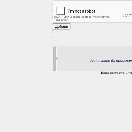
Ако искате да препеч
Изпълнението отне: 1 wal