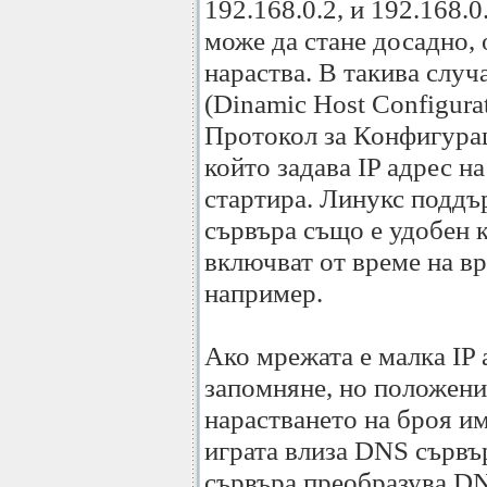
192.168.0.2, и 192.168.0
може да стане досадно,
нараства. В такива слу
(Dinamic Host Configura
Протокол за Конфигурац
който задава IP адрес н
стартира. Линукс подд
сървъра също е удобен 
включват от време на вр
например.
Ако мрежата е малка IP 
запомняне, но положени
нарастването на броя им
играта влиза DNS сървъ
сървъра преобразува DN