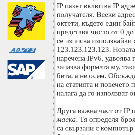
IP пакет включва IP адр
получателя. Всеки адре
октети, където един бай
представя число от 0 до
се изписва използвайки
123.123.123.123. Новата
наречена IPv6, удвоява 
запазва формата му, так
бита, а не осем. Обсъжд
на статията и повечето 
налага да го използват 
Друга важна част от IP 
маска
. Тя определя бро
са свързани с компютър