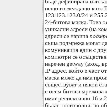
бъде дефинирана или кат
нещо изглеждащо като I
123.123.123.0/24 и 255.
24-битова маска. Това о
уникални адреси (на ко
адреси се нарича
подмр
съща подмрежа могат да
комуникация един с дру
компютри се осъществяв
наречен getway (вход, в
IP адрес, който е част 
маска може да има прои
съществуват и някои ста
е осем битова мрежова м
имат респективно 16 и 2
бъдат произволни, но об