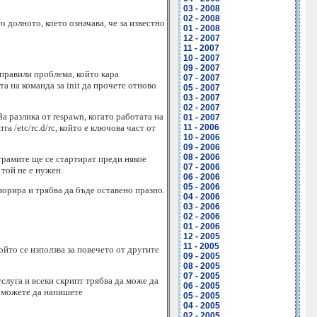
03 - 2008
02 - 2008
о долното, което означава, че за известно
01 - 2008
12 - 2007
11 - 2007
10 - 2007
09 - 2007
оправили проблема, който кара
07 - 2007
ята на команда за init да прочете отново
05 - 2007
03 - 2007
02 - 2007
За разлика от respawn, когато работата на
01 - 2007
а /etc/rc.d/rc, който е ключова част от
11 - 2006
10 - 2006
09 - 2006
08 - 2006
ограмите ще се стартират преди някое
07 - 2006
 той не е нужен.
06 - 2006
05 - 2006
норира и трябва да бъде оставено празно.
04 - 2006
03 - 2006
02 - 2006
01 - 2006
12 - 2005
11 - 2005
ойто се използва за повечето от другите
09 - 2005
08 - 2005
07 - 2005
а услуга и всеки скрипт трябва да може да
06 - 2005
да можете да напишете
05 - 2005
04 - 2005
02 - 2005