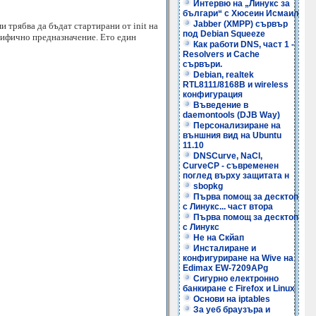
Интервю на „Линукс за
българи“ с Хюсеин Исмаил
Jabber (XMPP) сървър
ми трябва да бъдат стартирани от init на
под Debian Squeeze
ецифично предназначение. Ето един
Как работи DNS, част 1 -
Resolvers и Cache
сървъри.
Debian, realtek
RTL8111/8168B и wireless
конфигурация
Въведение в
daemontools (DJB Way)
Персонализиране на
външния вид на Ubuntu
11.10
DNSCurve, NaCl,
CurveCP - съвременен
поглед върху защитата н
sbopkg
Първа помощ за десктоп
с Линукс... част втора
Първа помощ за десктоп
с Линукс
Не на Скйап
Инсталиране и
конфигуриране на Wive на
Edimax EW-7209APg
Сигурно електронно
банкиране с Firefox и Linux
Основи на iptables
За уеб браузъра и