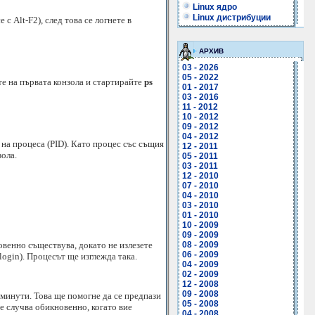
Linux ядро
Linux дистрибуции
с Alt-F2), след това се логнете в
АРХИВ
03 - 2026
05 - 2022
те на първата конзола и стартирайте
ps
01 - 2017
03 - 2016
11 - 2012
10 - 2012
09 - 2012
04 - 2012
 на процеса (PID). Като процес със същия
12 - 2011
зола.
05 - 2011
03 - 2011
12 - 2010
07 - 2010
04 - 2010
03 - 2010
01 - 2010
10 - 2009
09 - 2009
новенно съществува, докато не излезете
08 - 2009
06 - 2009
 login). Процесът ще изглежда така.
04 - 2009
02 - 2009
12 - 2008
09 - 2008
о минути. Това ще помогне да се предпази
05 - 2008
се случва обикновенно, когато вие
04 - 2008