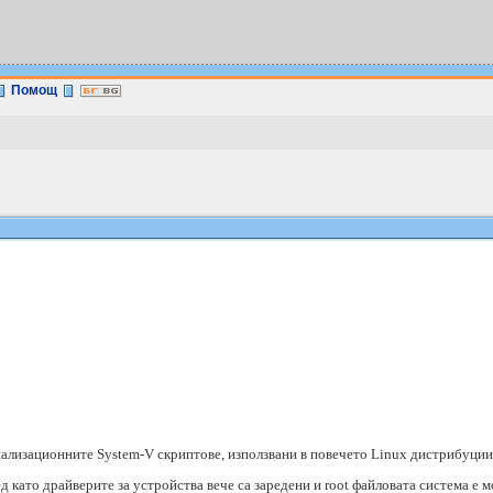
Помощ
иализационните System-V скриптове, използвани в повечето Linux дистрибуции
 като драйверите за устройства вече са заредени и root файловата система е мо