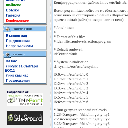
Made In BG
Конфигурационният файл за init е /etc/inittab.
Файлове
Всеки ред в inittab, който не е отбелязан кат
Връзки
всяко ниво на стартиране (runlevel). Формат
Галерия
примен inittab файл (по-скоро част от него)
Конференции
# /etc/inittab
#
Външен вид
# Format of this file:
Предложения
# identifier:runlevels:action:program
Направи си сам
# Default runlevel.
id:3:initdefault:
За нас
# System initialisation.
si::sysinit:/etc/rc.d/rc.sysinit
Линукс за българи
ЕООД
l0:0:wait:/etc/rc.d/rc 0
Линк към нас
l1:1:wait:/etc/rc.d/rc 1
Предложения
l2:2:wait:/etc/rc.d/rc 2
l3:3:wait:/etc/rc.d/rc 3
Подкрепяно от:
l4:4:wait:/etc/rc.d/rc 4
l5:5:wait:/etc/rc.d/rc 5
l6:6:wait:/etc/rc.d/rc 6
# Run gettys in standard runlevels.
1:2345:respawn:/sbin/mingetty tty1
2:2345:respawn:/sbin/mingetty tty2
3:2345:respawn:/sbin/mingetty tty3