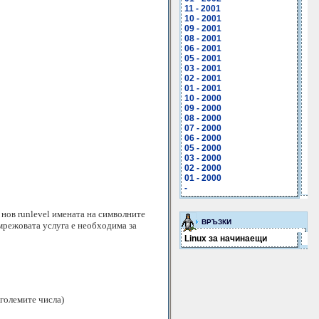
11 - 2001
10 - 2001
09 - 2001
08 - 2001
06 - 2001
05 - 2001
03 - 2001
02 - 2001
01 - 2001
10 - 2000
09 - 2000
08 - 2000
07 - 2000
06 - 2000
05 - 2000
03 - 2000
02 - 2000
01 - 2000
-
 нов runlevel имената на символните
ВРЪЗКИ
 мрежовата услуга е необходима за
Linux за начинаещи
 големите числа)