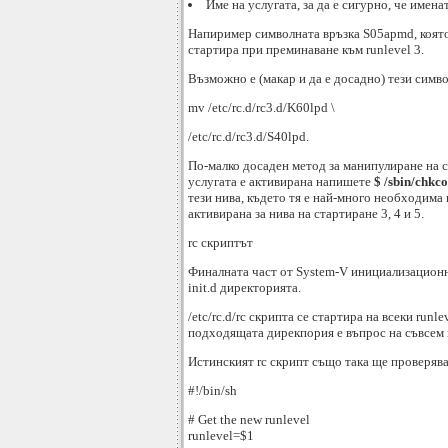
Име на услугата, за да е сигурно, че имена
Напиример символната връзка S05apmd, която е
стартира при преминаване към runlevel 3.
Възможно е (макар и да е досадно) тези симво
mv /etc/rc.d/rc3.d/K60lpd \
/etc/rc.d/rc3.d/S40lpd.
По-малко досаден метод за манипулиране на си
услугата е активирана напишете
$ /sbin/chkcon
тези нива, където тя е най-много необходим
активирана за нива на стартиране 3, 4 и 5.
rc скриптът
Финалната част от System-V инициализационни
init.d директорията.
/etc/rc.d/rc скрипта се стартира на всеки run
подходящата дирекпория е въпрос на съвсем п
Истинският rc скрипт също така ще проверява,
#!/bin/sh
# Get the new runlevel
runlevel=$1