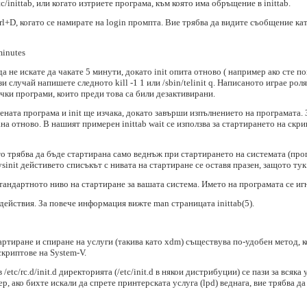
/inittab, или когато изтриете програма, към която има обръщение в inittab.
rl+D, когато се намирате на login промпта. Вие трябва да видите съобщение кат
minutes
 не искате да чакате 5 минути, докато init опита отново ( например ако сте п
зи случай напишете следното kill -1 1 или /sbin/telinit q. Написаното играе рол
чки програми, които преди това са били дезактивирани.
дената програма и init ще изчака, докато завърши изпълнението на програмата. 
 отново. В нашият примерен inittab wait се използва за стартирането на скрипт
ято трябва да бъде стартирана само веднъж при стартирането на системата (пр
ysinit дейстивето списъкът с нивата на стартиране се оставя празен, защото тук
стандартното ниво на стартиране за вашата система. Името на програмата се иг
ействия. За повече информация вижте man страницата inittab(5).
тартиране и спиране на услуги (такива като xdm) съществува по-удобен метод, к
скриптове на System-V.
 /etc/rc.d/init.d директорията (/etc/init.d в някои дистрибуции) се пази за всяк
ер, ако бихте искали да спрете принтерската услуга (lpd) веднага, вие трябва 