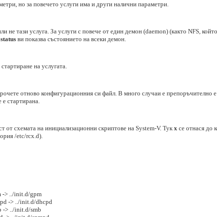
аметри, но за повечето услуги има и други налични параметри.
и не тази услуга. За услуги с повече от един демон (daemon) (както NFS, който
т
status
ви показва състоянието на всеки демон.
 стартиране на услугата.
рочете отново конфигурационния си файл. В много случаи е препоръчително е да
е е стартирана.
аст от схемата на инициализационни скриптове на System-V. Тук
х
се отнася до к
ия /etc/rcx.d).
-> ../init.d/gpm
d -> ../init.d/dhcpd
-> ../init.d/smb