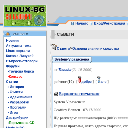
Начало
Вход/Регистрация
СЪВЕТИ
Новини
Актуална тема
>
Съвети
Основни знания и средства
Linux портали
Какво е Линукс?
System-V разяснена
Въпроси-отговори
Форуми
от
(21-10-2000)
Theodor
•Трудова борса
•Конкурс
рейтинг (
10
) [
] [
]
Статии
добре
зле
• История
• Съвети
Вариант за отпечатване
• Идеи/Мнения
System-V разяснена
• Разработки
• Програми
Geoffrey Bennett - 07/17/2000
• Игри
Ще разгледаме инициализацията (init) и иниц
Дистрибуции
•
Поръчка на CD
Първата програма, която ядрото стартира, след