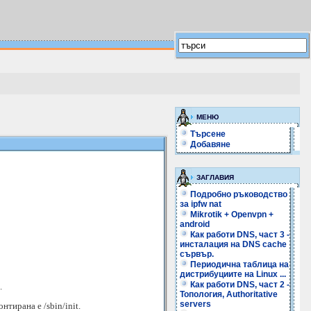
МЕНЮ
Търсене
Добавяне
ЗАГЛАВИЯ
Подробно ръководство
за ipfw nat
Mikrotik + Openvpn +
android
Как работи DNS, част 3 -
инсталация на DNS cache
сървър.
Периодична таблица на
дистрибуциите на Linux ...
Как работи DNS, част 2 -
.
Топология, Authoritative
servers
нтирана е /sbin/init.