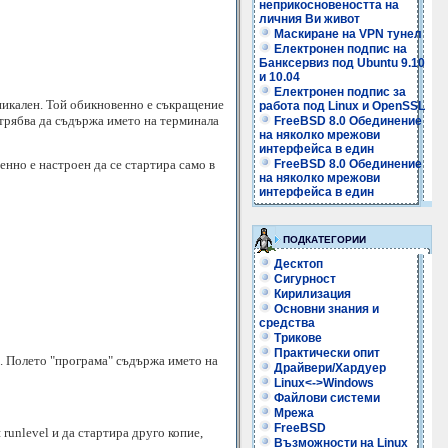
неприкосновеността на
личния Ви живот
Маскиране на VPN тунел
Електронен подпис на
Банксервиз под Ubuntu 9.10
и 10.04
Електронен подпис за
никален. Той обикновенно е съкращение
работа под Linux и OpenSSL
й трябва да съдържа името на терминала
FreeBSD 8.0 Обединение
на няколко мрежови
интерфейса в един
нно е настроен да се стартира само в
FreeBSD 8.0 Обединение
на няколко мрежови
интерфейса в един
ПОДКАТЕГОРИИ
Десктоп
Сигурност
Кирилизация
Основни знания и
средства
Трикове
Практически опит
а. Полето "програма" съдържа името на
Драйвери/Хардуер
Linux<->Windows
Файлови системи
Мрежа
FreeBSD
runlevel и да стартира друго копие,
Възможности на Linux