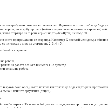
 до четирибуквено име за съответния ред. Идентификаторът трябва да бъде у
кво върши, но за getty процеса (който изкарва логин промпта на екрана ви) то
, който стартира на първия сериен порт (/dev/ttyS0) ще бъде S0.
не в които програмата ще се стартира. Например X дисплей мениджъра обикнове
се използват в нива на стартиране 2, 3, 4 и 5.
unlevel са следните:
 на работа;
и режим на работа без NFS (Network File System);
лски режим на работа;
 respawn, wait, once), която показва как трябва да бъде стартирана програмат
 а също и нейните аргументи (опции).
b.
твие" е respawn. Тя казва на init да стартира дадената програма в подходящия 