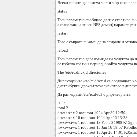
Всеки скрипт ще приема start и stop като пар
status
Този параметър съобщава дали е стартирана ил
а също така и главен NFS демон) параметъръ
restart
Това е съкратена команда за спиране и отново
reload
Този параметър дава команда на услугата да п
се избягва краткия период, в който услугата н
The /etc/rc.d/rcx.d directories
Директориите /etc/rc.d/rcx.d са следващата ч
дистрибуции държът тези скриптове в директор
Да разгледаме /etc/rc.d/rc3.d директорията.
ls -la
total 2
drwxr-xr-x 2 root root 1024 Apr 30 12:50 .
drwxr-xr-x 10 root root 1024 Apr 26 13:28 ..
lrwxrwxrwx 1 root root 13 Feb 26 1998 K15gpm 
lrwxrwxrwx 1 root root 15 Jan 16 18:57 K35dhcp
lrwxrwxrwx 1 root root 13 Apr 26 14:01 K35smb 