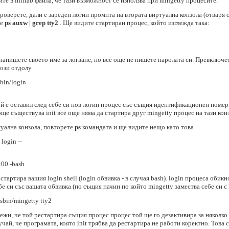
те в inittab файла, че тази възможност се използва при mingetty процесите.
верете, дали е зареден логин промпта на втората виртуална конзола (отваря се 
те
ps auxw | grep tty2
. Ще видите стартиран процес, който изглежда така:
напишете своето име за логване, но все още не пишете паролата си. Превключе
този отдолу
/bin/login
ой е оставил след себе си нов логин процес със същия идентификационен номер
ще съществува init все още няма да стартира друг mingetty процес на тази кон
туална конзола, повторете
ps
командата и ще видите нещо като това
login --
:00 -bash
тартира вашия login shell (login обвивка - в случая bash). login процеса обик
ебе си със вашата обвивка (по същия начин по който mingetty замества себе си с
/sbin/mingetty tty2
бележи, че той рестартира същия процес процес той ще го дезактивира за няколк
учай, че програмата, която init трябва да рестартира не работи коректно. Това 