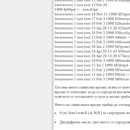
lrwxrwxrwx 1 root root 15 Jun 2 1999 K50snmpd
lrwxrwxrwx 1 root root 13 Feb 26
1998 K60lpd -> ../init.d/lpd
lrwxrwxrwx 1 root root 14 Nov 11 1998 S05apmd
lrwxrwxrwx 1 root root 17 Feb 3 1998 S10networ
lrwxrwxrwx 1 root root 16 Feb 3 1998 S20random
lrwxrwxrwx 1 root root 15 Apr 26 13:28 S25netfs 
lrwxrwxrwx 1 root root 16 Feb 3 1998 S30syslog 
lrwxrwxrwx 1 root root 13 Feb 2 1999 S40atd -> .
lrwxrwxrwx 1 root root 15 Feb 3 1998 S40crond -
lrwxrwxrwx 1 root root 16 Jun 2 1999 S45pcmcia
lrwxrwxrwx 1 root root 14 Apr 26 13:43 S50inet -
lrwxrwxrwx 1 root root 18 Apr 26 13:28 S75keyta
lrwxrwxrwx 1 root root 18 Feb 3 1998 S80sendmai
lrwxrwxrwx 1 root root 15 Jul 1 1999 S85httpd ->
lrwxrwxrwx 1 root root 15 Feb 3 1998 S85sound 
lrwxrwxrwx 1 root root 13 Jun 2 1999 S90xfs -> .
lrwxrwxrwx 1 root root 11 Feb 3 1998 S99local ->
Тук има много символни връзки, всяка от коит
връзки се използват за да се определи кои ко
повечето от останалите услуги и затова трябв
Името на символната връзка трябва да отгова
S (за 'Start') или K (за 'Kill') за стартиране
Двуцифрено число, чрез което се определя 