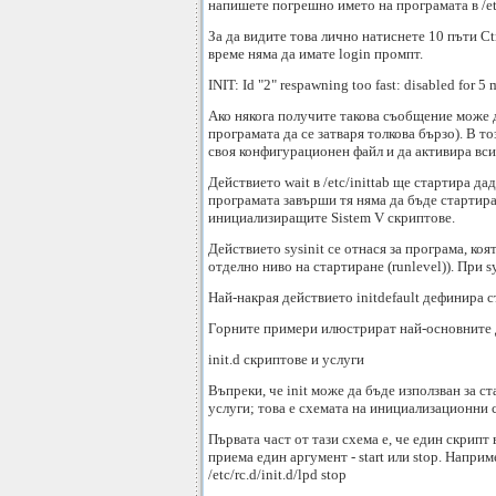
напишете погрешно името на програмата в /etc
За да видите това лично натиснете 10 пъти Ct
време няма да имате login промпт.
INIT: Id "2" respawning too fast: disabled for 5 
Ако някога получите такова съобщение може да
програмата да се затваря толкова бързо). В то
своя конфигурационен файл и да активира вси
Действието wait в /etc/inittab ще стартира да
програмата завърши тя няма да бъде стартирана
инициализиращите Sistem V скриптове.
Действието sysinit се отнася за програма, ко
отделно ниво на стартиране (runlevel)). При s
Най-накрая действието initdefault дефинира 
Горните примери илюстрират най-основните д
init.d скриптове и услуги
Въпреки, че init може да бъде използван за с
услуги; това е схемата на инициализационни 
Първата част от тази схема е, че един скрипт в
приема един аргумент - start или stop. Наприм
/etc/rc.d/init.d/lpd stop