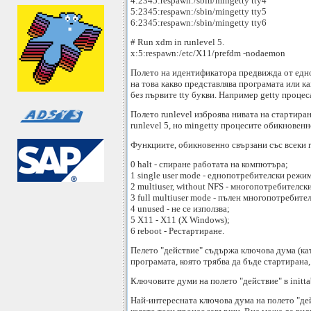
4:2345:respawn:/sbin/mingetty tty4
5:2345:respawn:/sbin/mingetty tty5
6:2345:respawn:/sbin/mingetty tty6
# Run xdm in runlevel 5.
x:5:respawn:/etc/X11/prefdm -nodaemon
Полето на идентификатора предвижда от едно
на това какво представлява програмата или ка
без първите tty букви. Например getty процеса
Полето runlevel изброява нивата на стартира
runlevel 5, но mingetty процесите обикновенно 
Функциите, обикновенно свързани със всеки r
0 halt - спиране работата на компютъра;
1 single user mode - еднопотребителски режим
2 multiuser, without NFS - многопотребителск
3 full multiuser mode - пълен многопотребите
4 unused - не се използва;
5 X11 - X11 (X Windows);
6 reboot - Рестартиране.
Пелето "действие" съдържа ключова дума (като
програмата, която трябва да бъде стартирана,
Ключовите думи на полето "действие" в initta
Най-интересната ключова дума на полето "дейс