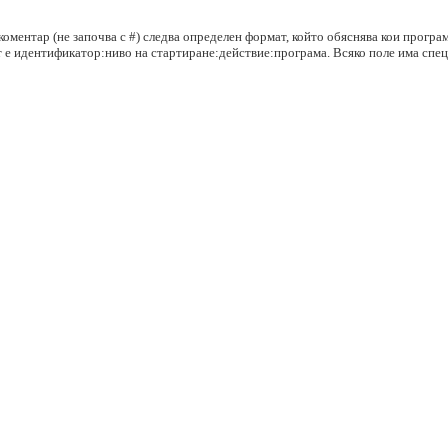
о коментар (не започва с #) следва определен формат, който обяснява кои програ
ът е идентификатор:ниво на стартиране:действие:програма. Всяко поле има сп