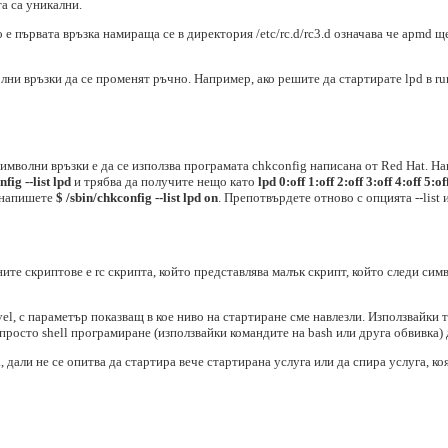
та са уникални.
 първата връзка намираща се в директория /etc/rc.d/rc3.d означава че apmd ще
лни връзки да се променят ръчно. Например, ако решите да стартирате lpd в ru
мволни връзки е да се използва програмата chkconfig написана от Red Hat. Нап
fig --list lpd
и трябва да получите нещо като
lpd 0:off 1:off 2:off 3:off 4:off 5:of
а напишете
$ /sbin/chkconfig --list lpd on
. Препотвърдете отново с опцията --list и
те скриптове е rc скрипта, който представлява малък скрипт, който следи сим
level, с параметър показващ в кое ниво на стартиране сме навлезли. Използвайки
росто shell програмиране (използвайки командите на bash или друга обвивка)
 дали не се опитва да стартира вече стартирана услуга или да спира услуга, коя