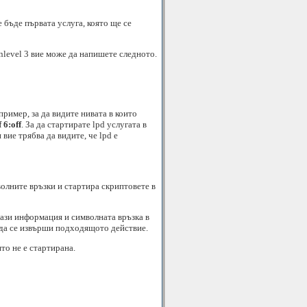
 бъде първата услуга, която ще се
nlevel 3 вие може да напишете следното.
ример, за да видите нивата в които
f 6:off
. За да стартирате lpd услугата в
 вие трябва да видите, че lpd е
волните връзки и стартира скриптовете в
 тази информация и символната връзка в
 да се извърши подходящото действие.
то не е стартирана.