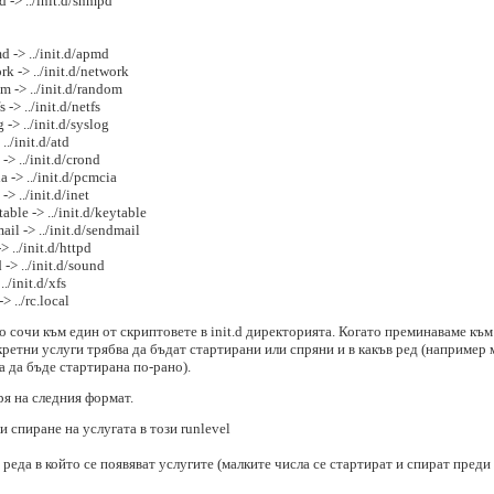
 -> ../init.d/snmpd
 -> ../init.d/apmd
k -> ../init.d/network
 -> ../init.d/random
-> ../init.d/netfs
-> ../init.d/syslog
./init.d/atd
> ../init.d/crond
 -> ../init.d/pcmcia
> ../init.d/inet
ble -> ../init.d/keytable
l -> ../init.d/sendmail
 ../init.d/httpd
-> ../init.d/sound
./init.d/xfs
 ../rc.local
о сочи към един от скриптовете в init.d директорията. Когато преминаваме към
нкретни услуги трябва да бъдат стартирани или спряни и в какъв ред (например
а да бъде стартирана по-рано).
ря на следния формат.
 или спиране на услугата в този runlevel
реда в който се появяват услугите (малките числа се стартират и спират преди