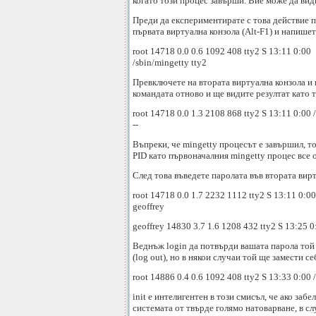
когато този процес завърши. Вие може да види
Преди да експериментирате с това действие про
първата виртуална конзола (Alt-F1) и напише
root 14718 0.0 0.6 1092 408 tty2 S 13:11 0:00
/sbin/mingetty tty2
Превключете на втората виртуална конзола и 
командата отново и ще видите резултат като 
root 14718 0.0 1.3 2108 868 tty2 S 13:11 0:00 
--
Въпреки, че mingetty процесът е завършил, т
PID като първоначалния mingetty процес все о
След това въведете паролата във втората вир
root 14718 0.0 1.7 2232 1112 tty2 S 13:11 0:00 
geoffrey
geoffrey 14830 3.7 1.6 1208 432 tty2 S 13:25 0
Веднъж login да потвърди вашата парола той с
(log out), но в някои случаи той ще замести с
root 14886 0.4 0.6 1092 408 tty2 S 13:33 0:00 
init е интелигентен в този смисъл, че ако за
системата от твърде голямо натоварване, в сл