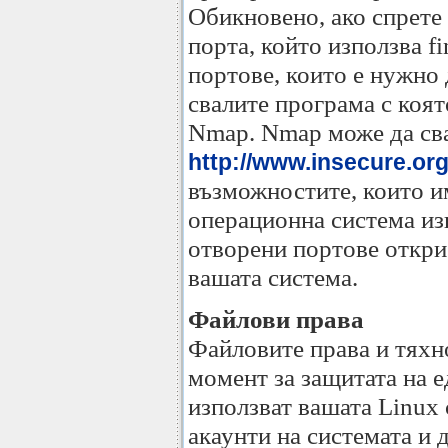
Обикновено, ако спрете 
порта, който използва f
портове, които е нужно 
свалите програма с коя
Nmap. Nmap може да св
http://www.insecure.or
възможностите, които и
операционна система из
отворени портове откри
вашата система.
Файлови права
Файловите права и тяхн
момент за защитата на е
използват вашата Linux 
акаунти на системата и 