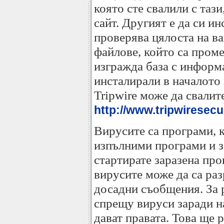
която сте свалили с таз
сайт. Другият е да си ин
проверява цялоста на в
файлове, който са проме
изгражда база с информа
инсталирали в началото 
Tripwire може да свалит
http://www.tripwiresecu
Вирусите са програми, 
изпълними програми и за
стартирате заразена про
вирусите може да са ра
досадни съобщения. За 
спрещу вируси заради н
дават правата. Това ще р