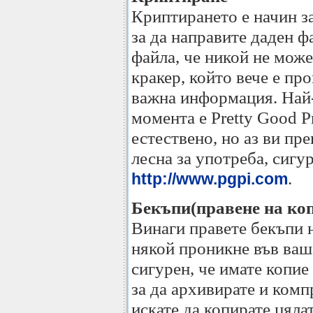
Криптирането е начин з
за да направите даден 
файла, че никой не може
кракер, който вече е пр
важна информация. Най-
момента е Pretty Good P
естествено, но аз ви пр
лесна за употреба, сигу
.
http://www.pgpi.com
Бекъпи(правене на ко
Винаги правете бекъпи 
някой проникне във ваша
сигурен, че имате копи
за да архивирате и ком
искате да копирате цяла