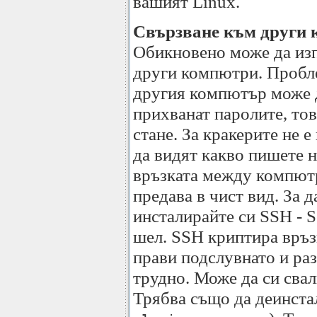
вашият Linux.
Свързване към други
Обикновено може да изпо
други компютри. Пробле
другия компютър може д
прихванат паролите, тов
стане. За кракерите не 
да видят какво пишете н
връзката между компютр
предава в чист вид. За 
инсталирайте си SSH - S
шел. SSH криптира връ
прави подслувнато и ра
трудно. Може да си сва
Трябва също да деинстал