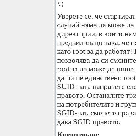
\)
Уверете се, че стартират
случай няма да може да
директории, в които ням
предвид също така, че 
като root за да работят
позволява да си смените
root за да може да пише
да пише единствено root
SUID-ната направете с
правото. Останалите тр
на потребителите и груп
SGID-нат, сменете прав
дава SGID правото.
Криптиране