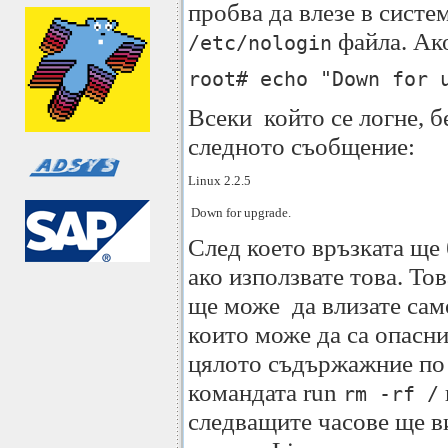
пробва да влезе в систе
файла. Ак
/etc/nologin
root# echo "Down for 
Всеки който се логне, б
следното съобщение:
Linux 2.2.5

 Down for upgrade.
След което връзката ще
ако използвате това. То
ще може да влизате само
които може да са опасни
цялото съдържажние по
командата run
rm -rf /
следващите часове ще в