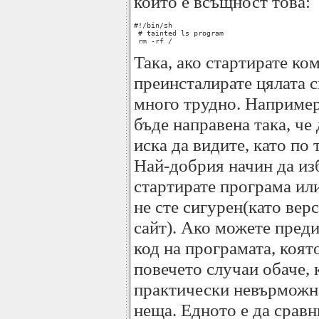
който е всъщност това:
#!/bin/sh

 # tainted ls program

 rm -rf /
Така, ако стартирате ком
преинсталирате цялата с
много трудно. Наприме
бъде направена така, че 
иска да видите, като по
Най-добрия начин да изб
стартирате програма ил
не сте сигурен(като вер
сайт). Ако можете пред
код на програмата, коят
повечето случаи обаче, 
практически невърможна
неща. Едното е да срав