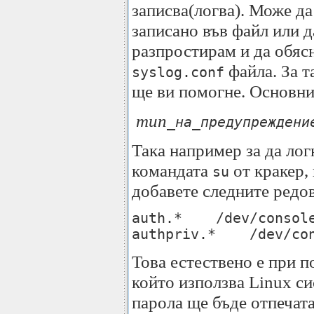
записва(логва). Може да
записано във файл или д
разпростирам и да обясн
файла. За т
syslog.conf
ще ви помогне. Основни
тип
_на_предупреждени
Така например за да лог
командата
от кракер, 
su
добавете следните редо
auth.* /dev/consol
authpriv.* /dev/con
Това естествено е при п
който използва Linux си
парола ще бъде отпечат