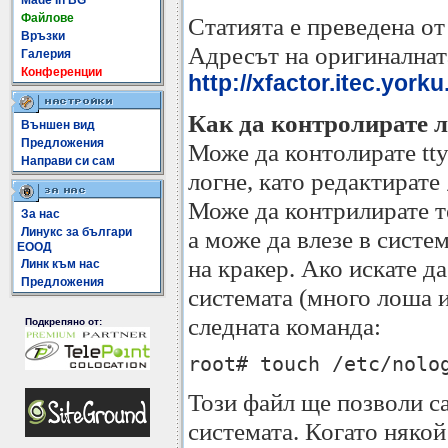
Made In BG
Файлове
Статията е преведена о
Връзки
Адресът на оригиналната
Галерия
Конференции
http://xfactor.itec.york
Как да контролирате 
Външен вид
Предложения
Може да контолирате tty-
Направи си сам
логне, като редактирате
Може да контрилирате те
За нас
Линукс за българи
a може да влезе в систе
ЕООД
на кракер. Ако искате да
Линк към нас
Предложения
системата (много лоша 
следната команда:
Подкрепяно от:
root# touch /etc/nolo
Този файл ще позволи са
системата. Когато някой