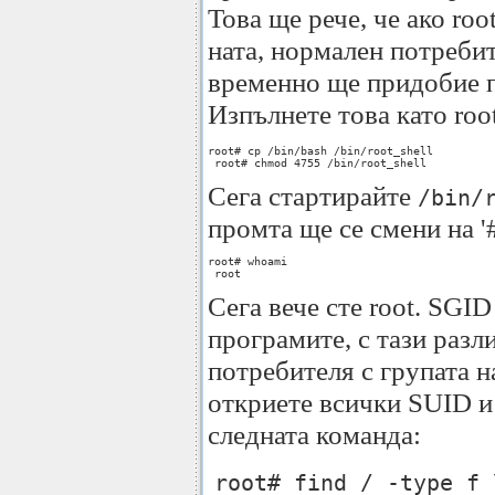
Това ще рече, че ако ro
ната, нормален потребит
временно ще придобие пр
Изпълнете това като roo
root# cp /bin/bash /bin/root_shell

 root# chmod 4755 /bin/root_shell
Сега стартирайте
/bin/
промта ще се смени на '
root# whoami

 root
Сега вече сте root. SGI
програмите, с тази разл
потребителя с групата н
откриете всички SUID и
следната команда:
root# find / -type f 