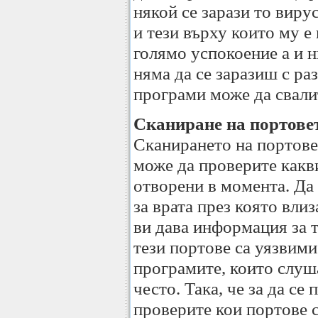
някой се зарази то виру
и тези върху които му е
голямо успокоение а и н
няма да се заразиш с р
програми може да свали
Сканиране на портове
Сканирането на портовет
може да проверите какви
отворени в момента. Да
за врата през която вли
ви дава информация за т
тези портове са уязвими
програмите, които слуша
често. Така, че за да се
проверите кои портове с