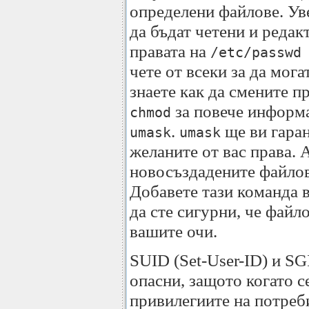
определени файлове. Уве
да бъдат четени и редак
правата на
/etc/passwd
чете от всеки за да мог
знаете как да смените 
за повече информа
chmod
.
ще ви гаран
umask
umask
желаните от вас права.
новосъздадените файло
Добавете тази команда 
да сте сигурни, че файло
вашите очи.
SUID (Set-User-ID) и SG
опасни, защото когато 
привилегиите на потреби