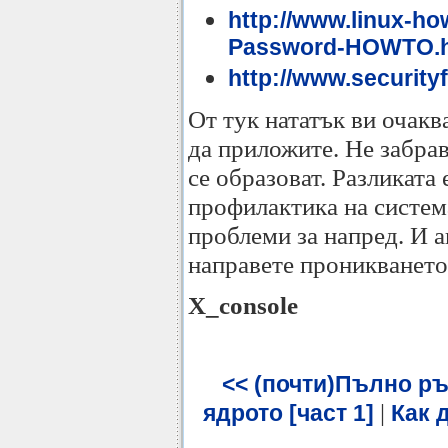
http://www.linux-
Password-HOWTO.h
http://www.securit
От тук нататък ви очакв
да приложите. Не забрав
се образоват. Разликата 
профилактика на систем
проблеми за напред. И а
направете проникването
X_console
<< (почти)Пълно ръ
|
ядрото [част 1]
Как 