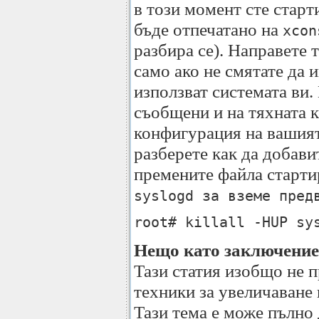
в този момент сте стар
бъде отпечатано на
xcon
разбира се). Направете т
само ако не смятате да 
използват системата ви.
съобщени и на тяхната к
конфигурация на вашия
разберете как да добави
премените файла старти
syslogd за вземе пред
root# killall -HUP sy
Нещо като заключение
Тази статия изобщо не п
техники за увеличаване 
Тази тема е може пълно 