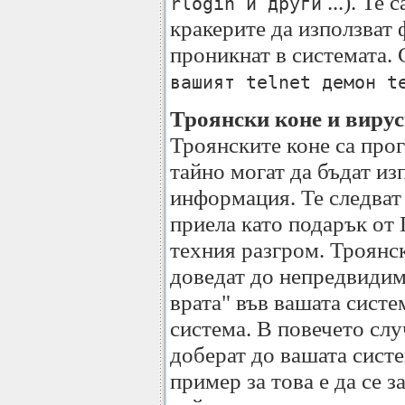
...). Те
rlogin и други
кракерите да използват 
проникнат в системата.
вашият telnet демон t
Троянски коне и виру
Троянските коне са про
тайно могат да бъдат из
информация. Те следват
приела като подарък от 
техния разгром. Троянс
доведат до непредвидими
врата" във вашата систе
система. В повечето слу
доберат до вашата систе
пример за това е да се 