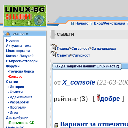
Начало
Вход/Регистрация
СЪВЕТИ
Новини
Актуална тема
>
>
Главна
Сигурност
За начинаещи
Linux портали
>
Съвети
Сигурност
Какво е Линукс?
Въпроси-отговори
Форуми
Как да защитите вашият Linux (част 2)
•Трудова борса
•Конкурс
от
(22-03-20
X_console
Статии
• История
• Съвети
рейтинг (
3
) [
] 
добре
• Идеи/Мнения
• Разработки
• Програми
• Игри
Дистрибуции
Вариант за отпечатв
•
Поръчка на CD