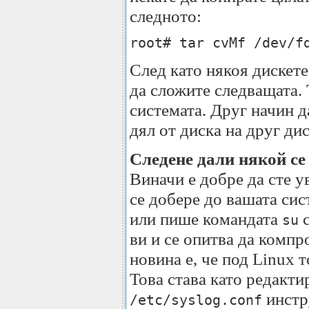
следното:
root# tar cvMf /dev/f
След като някоя дискет
да сложите следващата. 
системата. Друг начин д
дял от диска на друг дис
Следене дали някой се
Виначи е добре да сте у
се добере до вашата сис
или пише командата
с
su
ви и се опитва да комп
новина е, че под Linux 
Това става като редакти
инстр
/etc/syslog.conf