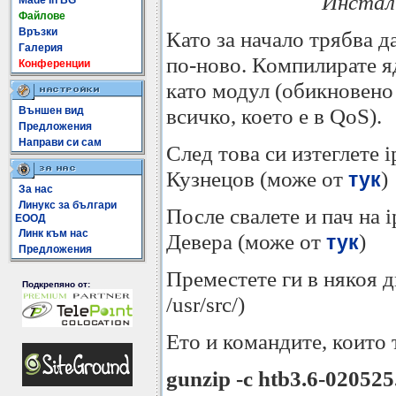
Инстал
Made In BG
Файлове
Връзки
Като за начало трябва да
Галерия
по-ново. Компилирате 
Конференции
като модул (обикновено
всичко, което е в QoS).
Външен вид
Предложения
Направи си сам
След това си изтеглете i
Кузнецов (може от
)
тук
За нас
Линукс за българи
После свалете и пач на 
ЕООД
Линк към нас
Девера (може от
)
тук
Предложения
Преместете ги в някоя 
Подкрепяно от:
/usr/src/)
Ето и командите, които 
gunzip -c htb3.6-020525.