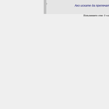
Ако искате да препеч
Изпълнението отне: 0 wal