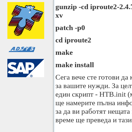
gunzip -cd iproute2-2.4.
xv
patch -p0
cd iproute2
make
make install
Сега вече сте готови д
за вашите нужди. За цел
един скрипт - HTB.init 
ще намерите пълна инфо
за да ви работят нещата 
време ще преведа и таз