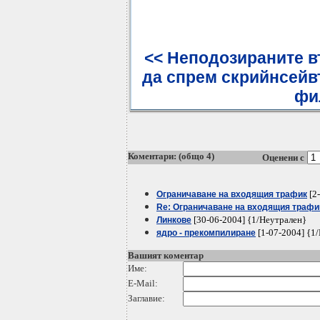
<< Неподозираните в
да спрем скрийнсейв
фи
Коментари: (общо 4)
Оценени с
[2
Ограничаване на входящия трафик
Re: Ограничаване на входящия трафи
[30-06-2004] {1/Неутрален}
Линкове
[1-07-2004] {1
ядро - прекомпилиране
Вашият коментар
Име:
E-Mail:
Заглавие: