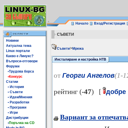
Начало
Вход/Регистрация
СЪВЕТИ
Новини
Актуална тема
>
Съвети
Мрежа
Linux портали
Какво е Линукс?
Инсталиране и настройка HTB
Въпроси-отговори
Форуми
•Трудова борса
от
(1-1
Георги Ангелов
•Конкурс
Статии
• История
рейтинг (
-47
) [
добре
• Съвети
• Идеи/Мнения
• Разработки
• Програми
• Игри
Вариант за отпечатв
Дистрибуции
•
Поръчка на CD