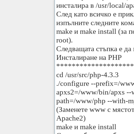
инсталира в /usr/local/ap
След като всичко е при
изпълните следните ком
make и make install (за 
root).
Следващата стъпка е да 
Инсталиране на PHP
********************
cd /usr/src/php-4.3.3
./configure --prefix=/ww
apxs2=/www/bin/apxs --wi
path=/www/php --with-m
(Заменете www с мястот
Apache2)
make и make install