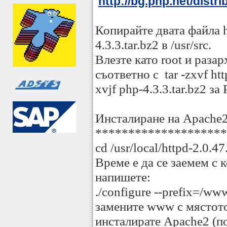
http://bg.php.net/distri
Копирайте двата файла ht
4.3.3.tar.bz2 в /usr/src.
Влезте като root и раза
съответно с tar -zxvf htt
xvjf php-4.3.3.tar.bz2 за
Инсталиране на Apache
********************
cd /usr/local/httpd-2.0.47
Време е да се заемем с 
напишете:
./configure --prefix=/ww
замените www с мястото
инсталирате Apache2 (п