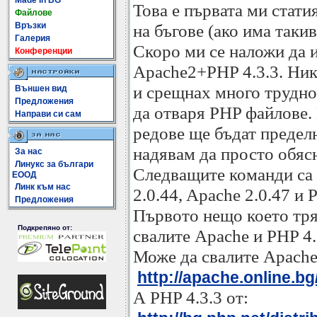
Made In BG
Това е първата ми стати
Файлове
Връзки
на бъгове (ако има такива
Галерия
Скоро ми се наложи да
Конференции
Apache2+PHP 4.3.3. Нико
и срещнах много трудно
Външен вид
Предложения
да отваря PHP файлове.
Направи си сам
редове ще бъдат пределн
надявам да просто обяс
За нас
Линукс за българи
Следващите команди са
ЕООД
Линк към нас
2.0.44, Apache 2.0.47 и 
Предложения
Първото нещо което тряб
Подкрепяно от:
свалите Apache и PHP 4.
Може да свалите Apache
http://apache.online.bg/
А PHP 4.3.3 от: