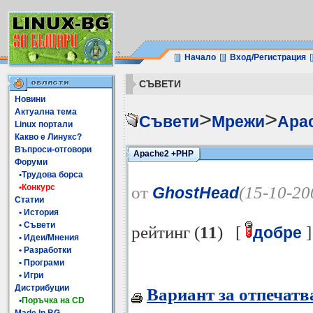
Начало
Вход/Регистрация
СЪВЕТИ
Новини
Актуална тема
>
>
Съвети
Мрежи
Apa
Linux портали
Какво е Линукс?
Въпроси-отговори
Apache2 +PHP
Форуми
•Трудова борса
•Конкурс
от
(15-10-20
GhostHead
Статии
• История
• Съвети
рейтинг (
11
) [
]
добре
• Идеи/Мнения
• Разработки
• Програми
• Игри
Дистрибуции
Вариант за отпечатв
•
Поръчка на CD