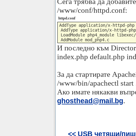
Сега трябва да добавите
/www/conf/httpd.conf:
httpd.conf
AddType application/x-httpd-php 
 AddType application/x-httpd-php
 LoadModule php4_module libexec/
 AddModule mod_php4.c
И последно към Director
index.php default.php in
За да стартирате Apach
/www/bin/apachectl start 
Ако имате някакви въпр
.
ghosthead@mail.bg
<< USB четящи/пиш