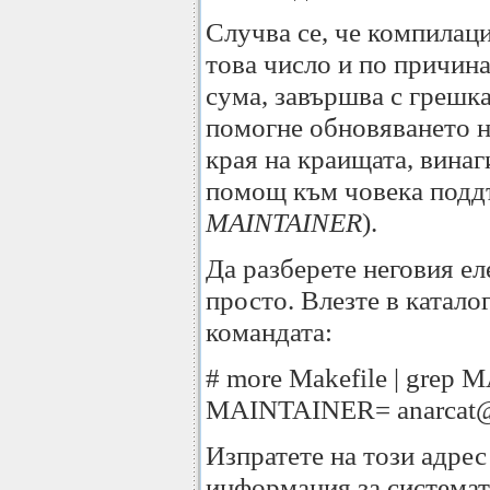
Случва се, че компилаци
това число и по причин
сума, завършва с грешка
помогне обновяването н
края на краищата, винаг
помощ към човека подд
MAINTAINER
).
Да разберете неговия ел
просто. Влезте в катало
командата:
# more Makefile | grep
MAINTAINER= anarcat@a
Изпратете на този адрес
информация за системата