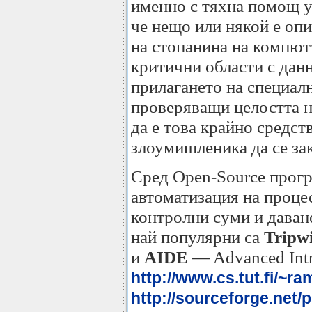
именно с тяхна помощ у
че нещо или някой е опи
на стопанина на компют
критични области с данн
прилагането на специал
проверяващи целостта н
да е това крайно средст
злоумишленика да се за
Сред Open-Source прогр
автоматизация на процес
контролни суми и даване
най популярни са
Tripw
и
AIDE
— Advanced Intr
http://www.cs.tut.fi/~r
http://sourceforge.net/p