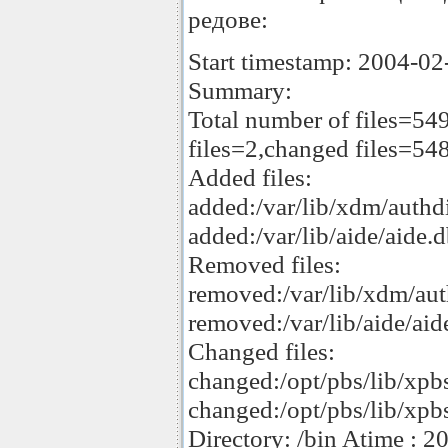
редове:
Start timestamp: 2004-02
Summary:
Total number of files=54
files=2,changed files=54
Added files:
added:/var/lib/xdm/authd
added:/var/lib/aide/aide.
Removed files:
removed:/var/lib/xdm/au
removed:/var/lib/aide/ai
Changed files:
changed:/opt/pbs/lib/xpb
changed:/opt/pbs/lib/xpb
Directory: /bin Atime : 