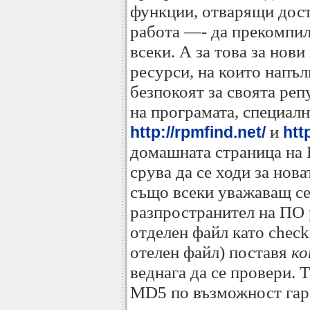
функции, отварящи дос
работа —- да прекомпил
всеки. А за това за нови
ресурси, на които напъл
безпокоят за своята ре
на програмата, специалн
и
http://rpmfind.net/
htt
домашната страница на 
срува да се ходи за нов
също всеки уважаващ се
разпространител на ПО 
отделен файл като check
отелен файл) поставя
ко
веднага да се провери. 
MD5 по възможност гара