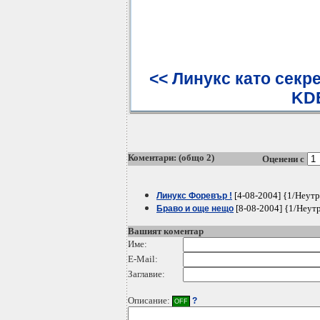
<< Линукс като секр
KDE
Коментари: (общо 2)
Оценени с
[4-08-2004] {1/Неут
Линукс Форевър !
[8-08-2004] {1/Неут
Браво и още нещо
Вашият коментар
Име:
E-Mail:
Заглавие:
Описание:
?
OFF