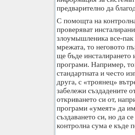
предварително да благо
С помощта на контролна
проверяват инсталиран
злоумышленика все-пак 
мрежата, то неговото пъ
ще бъде инсталирането 
програми. Например, то
стандартната и често и
друга, с «троянец» вътре
забележи създадените от
откриването си от, напр
програми «умеят» да им
създаването си, но да с
контролна сума е къде п