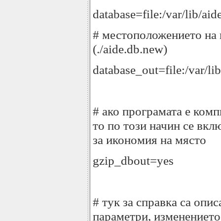
database=file:/var/lib/aid
# местоположението на 
(./aide.db.new)
database_out=file:/var/li
# ако програмата е комп
то по този начин се вкл
за икономия на място
gzip_dbout=yes
# тук за справка са опи
параметри, изменението