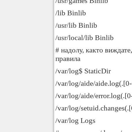
/usr/games Binlib
/lib Binlib
/usr/lib Binlib
/usr/local/lib Binlib
# надолу, както виждате,
правила
/var/log$ StaticDir
/var/log/aide/aide.log(.[0
/var/log/aide/error.log(.[
/var/log/setuid.changes(.
/var/log Logs