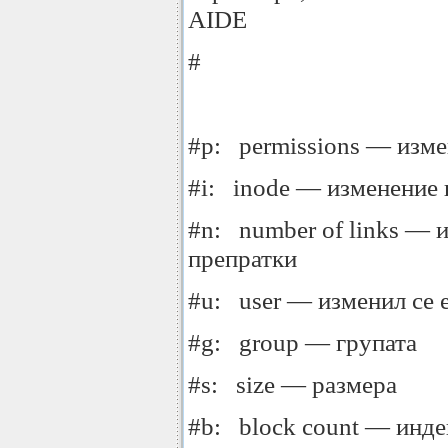
AIDE
#
#p: permissions — изме
#i: inode — изменение 
#n: number of links — 
препратки
#u: user — изменил се 
#g: group — групата
#s: size — размера
#b: block count — инде