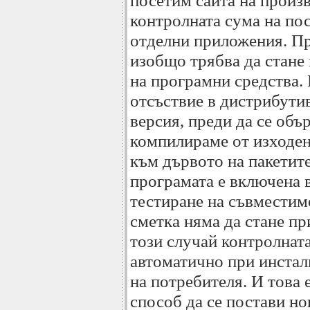
посетим сайта на произ
контролната сума на пос
отделни приложения. Пр
изобщо трябва да стане
на програмни средства.
отсъствие в дистрибути
версия, преди да се объ
компилираме от изходен
към дървото на пакетит
програмата е включена в
тестиране на съвместим
сметка няма да стане пр
този случай контролнат
автоматично при инстал
на потребителя. И това 
способ да се постави н