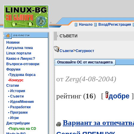
Начало
Вход/Регистрация
СЪВЕТИ
Новини
Актуална тема
>
Съвети
Сигурност
Linux портали
Какво е Линукс?
Опазвайте ОС от инсталацията
Въпроси-отговори
Форуми
•Трудова борса
от
Zerg(4-08-2004)
•Конкурс
Статии
• История
рейтинг (
16
) [
]
добре
• Съвети
• Идеи/Мнения
• Разработки
• Програми
• Игри
Вариант за отпечатв
Дистрибуции
•
Поръчка на CD