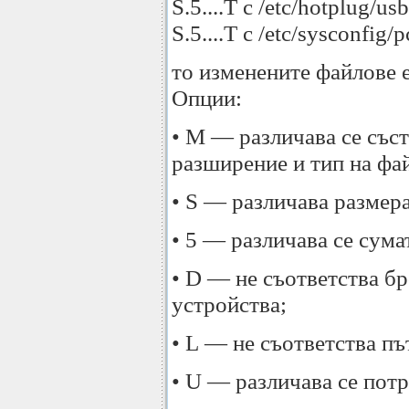
S.5....T c /etc/hotplug/u
S.5....T c /etc/sysconfig/
то изменените файлове е
Опции:
• M — различава се със
разширение и тип на фай
• S — различава размера
• 5 — различава се сум
• D — не съответства б
устройства;
• L — не съответства пъ
• U — различава се пот