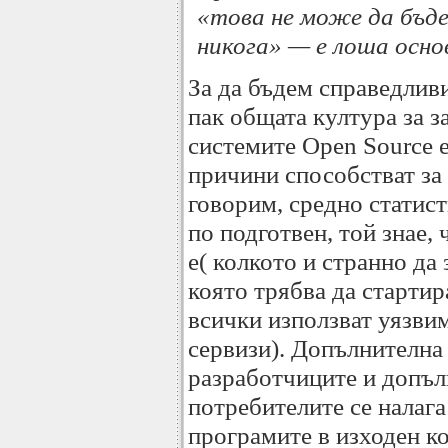
«това не може да бъде
никога» — е лоша осно
За да бъдем справедливи
пак общата култура за 
системите Open Source е
причини способстват за 
говорим, средно статис
по подготвен, той знае
е( колкото и странно да
която трябва да старти
всички използват уязвим
сервизи). Допълнителна
разработчиците и допъл
потребителите се налага
програмите в изходен ко