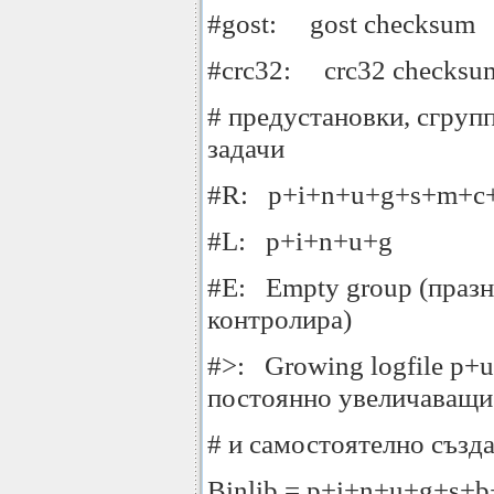
#gost: gost checksum
#crc32: crc32 checksu
# предустановки, сгру
задачи
#R: p+i+n+u+g+s+m+c
#L: p+i+n+u+g
#E: Empty group (празна
контролира)
#>: Growing logfile p+u
постоянно увеличаващи 
# и самостоятелно създ
Binlib = p+i+n+u+g+s