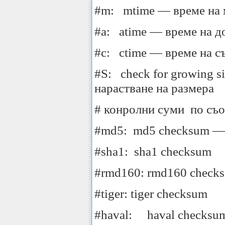
#m: mtime — време на
#a: atime — време на д
#c: ctime — време на с
#S: check for growing s
нарастване на размера
# конролни суми по съо
#md5: md5 checksum —
#sha1: sha1 checksum
#rmd160: rmd160 check
#tiger: tiger checksum
#haval: haval checksu