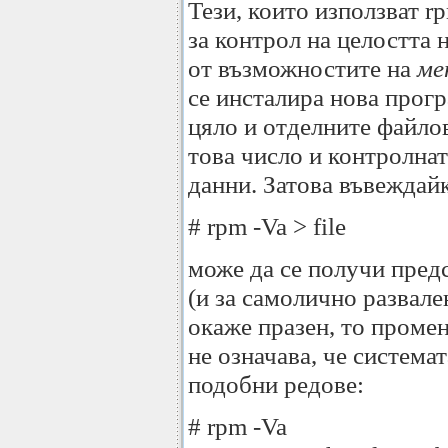
Тези, които използват r
за контрол на целостта н
от възможностите на
ме
се инсталира нова прогр
цяло и отделните файлов
това число и контролната
данни. Затова въвеждай
# rpm -Va > file
може да се получи пред
(и за самолично развале
окаже празен, то проме
не означава, че системат
подобни редове:
# rpm -Va