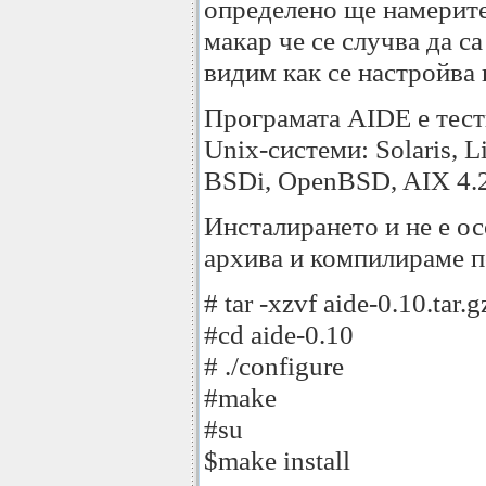
определено ще намерите
макар че се случва да с
видим как се настройва 
Програмата AIDE е тест
Unix-системи: Solaris, 
BSDi, OpenBSD, AIX 4.2
Инсталирането и не е о
архива и компилираме п
# tar -xzvf aide-0.10.tar.g
#cd aide-0.10
# ./configure
#make
#su
$make install