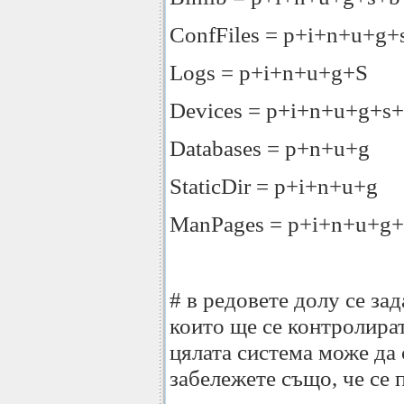
ConfFiles = p+i+n+u+g
Logs = p+i+n+u+g+S
Devices = p+i+n+u+g+s
Databases = p+n+u+g
StaticDir = p+i+n+u+g
ManPages = p+i+n+u+g
# в редовете долу се за
които ще се контролират
цялата система може да 
забележете също, че се 