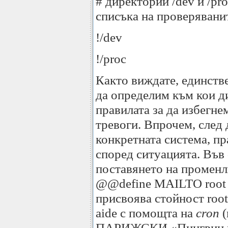
# директории /dev и /pr
списъка на проверявани
!/dev
!/proc
Както виждате, единстве
да определим към кои 
правилата за да избегн
тревоги. Впрочем, след
конкретната система, пр
според ситуацията. Във
поставянето на променл
@@define MAILTO root 
присвоява стойност roo
aide с помощта на
cron
ПАРИЖСКИ «Пингвин на