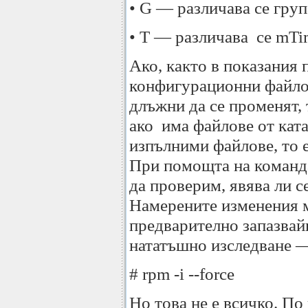
• G — различава се груп
• T — различава се mTi
Ако, както в показания 
конфигурационни файлов
длъжни да се променят,
ако има файлове от кат
изпълними файлове, то е
При помощта на командат
да проверим, явява ли с
Намерените изменения 
предварително запазвай
нататъшно изследване —
# rpm -i --force
Но това не е всичко. По