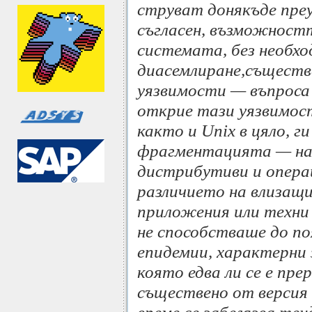
струват донякъде преу
съгласен, възможностт
системата, без необх
диасемлиране,съществ
уязвимости — въпроса 
открие тази уязвимост
както и Unix в цяло, г
фрагментацията — нал
дистрибутиви и опера
различието на влизащ
приложения или техни 
не способстваше до по
епидемии, характерни 
която едва ли се е пр
съществено от версия 