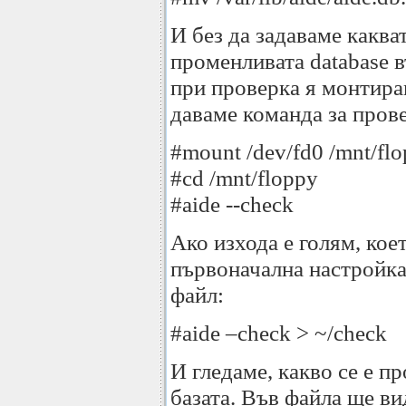
И без да задаваме какват
променливата database в
при проверка я монтирам
даваме команда за прове
#mount /dev/fd0 /mnt/fl
#cd /mnt/floppy
#aide --check
Ако изхода е голям, кое
първоначална настройка
файл:
#aide –check > ~/check
И гледаме, какво се е п
базата. Във файла ще в