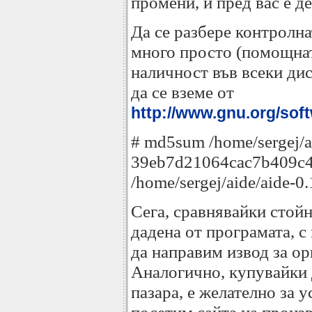
промени, и пред вас е д
Да се разбере контролна
много просто (помощна
наличност във всеки ди
да се вземе от
http://www.gnu.org/softw
# md5sum /home/sergej/ai
39eb7d21064cac7b409c
/home/sergej/aide/aide-0.
Сега, сравнявайки стойн
дадена от програмата, с
да направим извод за ор
Аналогично, купувайки 
пазара, е желателно за 