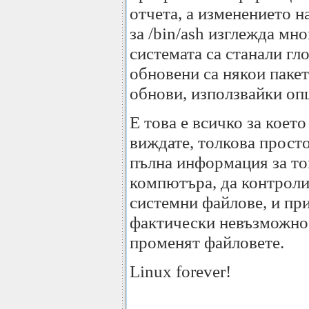
отчета, а изменението н
за /bin/ash изглежда мн
системата са станали гл
обновени са някои пакети
обнови, използвайки опц
Е това е всичко за коет
виждате, толкова прост
пълна информация за тов
компютъра, да контроли
системни файлове, и пр
фактически невъзможно
променят файловете.
Linux forever!