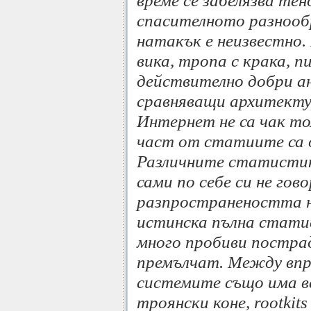
време се забелязва те
спасителното разнообр
натакък е неизвестно.
вика, тропа с крака, п
действително добри а
сравняващи архитектур
Интернет не са чак т
част от статиите са 
Различните статистик
сами по себе си не го
разпространеността н
истинска пълна статис
много пробиви постра
премълчат. Между впро
системите също има вс
троянски коне, rootkit