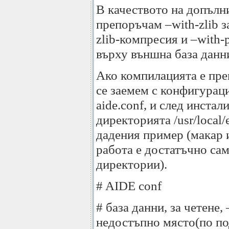
В качеството на допълн
препоръчам –with-zlib з
zlib-компресия и –with-
върху външна база дан
Ако компилацията е пре
се заемем с конфигурац
aide.conf, и след инстал
директорията /usr/local/
дадения пример (макар 
работа е достатъчно са
директории).
# AIDE conf
# база данни, за четене,
недостъпно място(по под