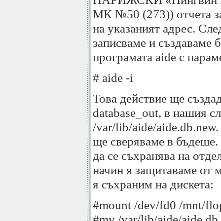
МК №50 (273)) отчета з
на указаният адрес. Сле
записваме и създаваме б
програмата aide с парам
# aide -i
Това действие ще създад
database_out, в нашия с
/var/lib/aide/aide.db.new
ще сверяваме в бъдеше. 
да се съхранява на отде
начин я защитаваме от 
я съхраним на дискета:
#mount /dev/fd0 /mnt/fl
#mv /var/lib/aide/aide.db