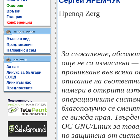
Сергей ЯРЕМЧУК
Made In BG
Файлове
Превод Zerg
Връзки
Галерия
Конференции
Външен вид
Предложения
Направи си сам
За съжаление, абсолю
още не са измислени —
За нас
проникване във всяка 
Линукс за българи
ЕООД
описание на съответни
Линк към нас
намери в открити изт
Предложения
операционните системи
Подкрепяно от:
благополучно се сменят
се вижда края. Твърд
ОС GNU/Linux за това,
по защитена от систем