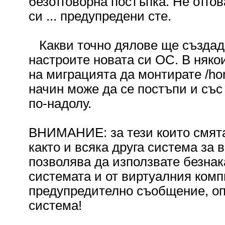
безотговорна постъпка. Не отго
си ... предупредени сте.
Какви точно дялове ще създадет
настроите новата си ОС. В няко
на миграцията да монтирате /ho
начин може да се постъпи и със
по-надолу.
ВНИМАНИЕ: за тези които смята
както и всяка друга система за
позволява да използвате безнак
системата и от виртуалния комп
предупредително съобщение, оп
система!