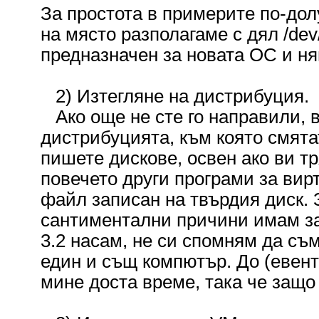
За простота в примерите по-до
на място разполагаме с дял /dev
предназначен за новата ОС и ня
2) Изтегляне на дистрибуция.
Ако още не сте го направили, в
дистрибуцията, към която смята
пишете дискове, освен ако ви тр
повечето други програми за вир
файл записан на твърдия диск. 
сантиментални причини имам за
3.2 насам, не си спомням да съ
един и същ компютър. До (евен
мине доста време, така че защо