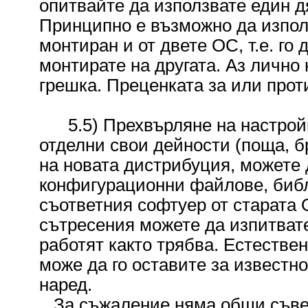
опитвайте да използвате един д
Принципно е възможно да използ
монтиран и от двете ОС, т.е. го 
монтирате на другата. Аз лично
грешка. Преценката за или прот
5.5) Прехвърляне на настройки
отделни свои дейности (поща, бр
на новата дистрибуция, можете 
конфигурационни файлове, библ
съответния софтуер от старата 
сътресения можете да изпитвате
работят както трябва. Естествен
може да го оставите за известно
наред.
За съжаление няма общи съвети