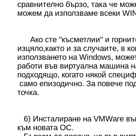
сравнително бързо, така че мож
можем да използваме всеки WIN
Ако сте "късметлии" и горните
изцяло,както и за случаите, в к
използването на Windows, може
работи във виртуална машина н
подходящо, когато някой специ
само епизодично. За повече по
точка.
6) Инсталиране на VMWare във
към новата ОС.