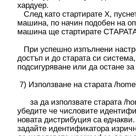
хардуер.
След като стартирате X, пусне
машина, по начин подобен на опи
машина ще стартирате СТАРАТА
При успешно изпълнени настро
достъп и до старата си система,
подсигуряване или да остане за
7) Използване на старата /hom
за да използвате старата /hom
убедите че числовите идентифик
новата дистрибуция са еднакви.
задайте идентификатора изрично