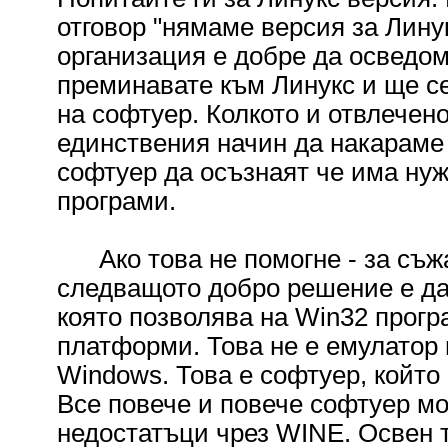
отговор "нямаме версия за Линук
организация е добре да осведо
преминавате към Линукс и ще се
на софтуер. Колкото и отвлечено
единствения начин да накараме
софтуер да осъзнаят че има нуж
програми.
Ако това не помогне - за съжа
следващото добро решение е да 
която позволява на Win32 прогр
платформи. Това не е емулатор 
Windows. Това е софтуер, който
Все повече и повече софтуер мо
недостатъци чрез WINE. Освен 