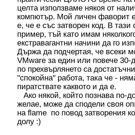
целта използваме някоя от нали
компютър. Мой личен фаворит е
е, че е със затворен код. В таз
пример, тъй като имам няколког
екстравагантни начини да го изп
Държа да подчертая, че всеки м
VMware за един или повече 30-
по прехвърлянето са достатъчни
"спокойна" работа, така че - ням
пиратствате каквото и да е.
Ако някой, който познава по-до
желае, може да сподели своя оп
на flame по повод затворения ко
долу :)