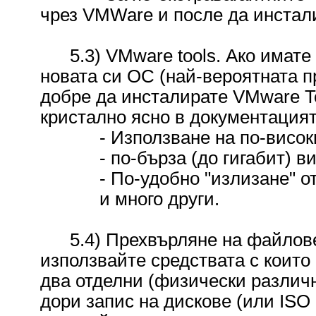
чрез VMWare и после да инсталир
5.3) VMware tools. Ако имате 
новата си ОС (най-вероятната п
добре да инсталирате VMware T
кристално ясно в документацият
- Използване на по-високи 
- по-бърза (до гигабит) ви
- По-удобно "излизане" от 
и много други.
5.4) Прехвърляне на файлове.
използвайте средствата с коит
два отделни (физически различни)
дори запис на дискове (или ISO