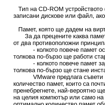
Тип на CD-ROM устройството (
записани дискове или файл, ако
Памет, която ще дадем на вир
За да прецените каква памет д
от два противоположни принцип
- колкото повече памет оста
толкова по-бързо ще работи ста
- колкото повече памет заде
толкова по-бързо ще стане инс
VMware предлага съвети за
количество памет, които са почт
пренебрегнете, най-вероятно ще
на целия компютър или само на
оптимално количество памет обач