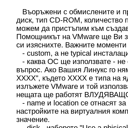
Въоръжени с обмислените и пр
диск, тип CD-ROM, количество п
можем да пристъпим към създав
Помощникът на VMware ще Ви за
си изяснихте. Важните моменти 
- custom, а не typical инсталац
- каква ОС ще използвате - не 
въпрос. Ако Вашия Линукс го няма
XXXX", където XXXX е типа на я
излъжете VMware и той използв
нещата ще работят ВЛУДЯВАЩО 
- name и location се отнасят з
настройките на виртуалния ком
значение.
- disk - изберете "Use a phisical 