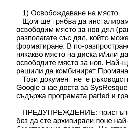
1) Освобождаване на място
Щом ще трябва да инсталираме 
освободим място за нов дял (par
разполагате със дял, който мож
форматиране. В по-разпростран
някакво място на диска и/или да
освободите място за нов. Най-щ
решили да комбинират Промяната
Този документ не е ръководство
Google знае доста за SysResque
съдържа програмата parted и гр
ПРЕДУПРЕЖДЕНИЕ: пристъпване
без да сте архивирали поне на