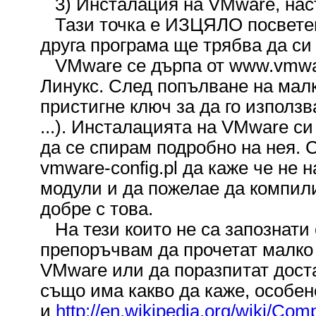
3) Инсталация на VMware, нас
Тази точка е ИЗЦЯЛО посветен
друга програма ще трябва да си
VMware се дърпа от www.vmwar
Линукс. След попълване на мал
пристигне ключ за да го използв
...). Инсталацията на VMware с
да се спирам подробно на нея.
vmware-config.pl да каже че не
модули и да пожелае да компили
добре с това.
На тези които не са запознати 
препоръчвам да прочетат малко
VMware или да поразпитат доста
също има какво да каже, особе
и
http://en.wikipedia.org/wiki/Comp