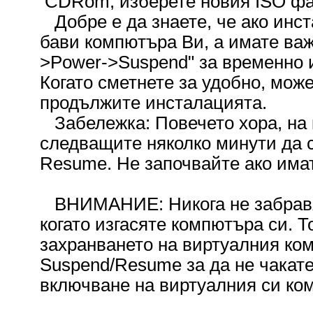
CDRom, изберете новия ISO файл
Добре е да знаете, че ако инст
бави компютъра Ви, а имате важ
>Power->Suspend" за временно 
Когато сметнете за удобно, мож
продължите инсталацията.
Забележка: Повечето хора, на 
следващите няколко минути да с
Resume. Не започвайте ако имат
ВНИМАНИЕ: Никога не забравя
когато изгасяте компютъра си. 
захранването на виртуалния ко
Suspend/Resume за да не чакате
включване на виртуалния си ко