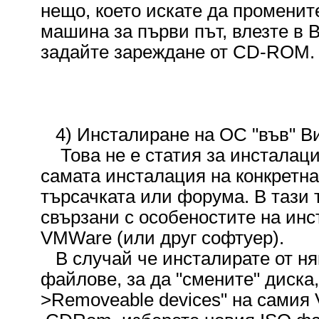
нещо, което искате да промените
машина за първи път, влезте в 
задайте зареждане от CD-ROM.
4) Инсталиране на ОС "във" В
Това не е статия за инсталаци
самата инсталация на конкретн
търсачката или форума. В тази 
свързани с особеностите на ин
VMWare (или друг софтуер).
В случай че инсталирате от няк
файлове, за да "смените" диска
>Removeable devices" на самия