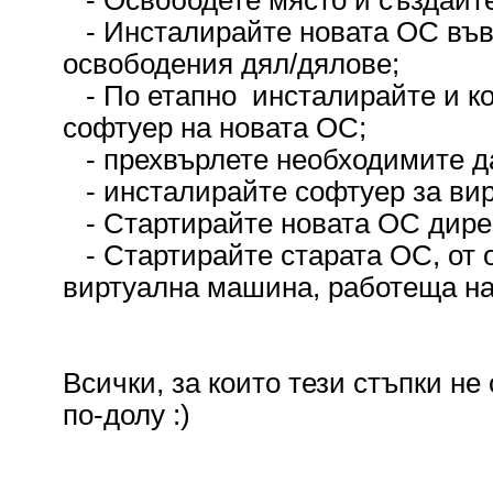
- Освободете място и създайте
- Инсталирайте новата ОС във 
освободения дял/дялове;
- По етапно инсталирайте и к
софтуер на новата ОС;
- прехвърлете необходимите д
- инсталирайте софтуер за вир
- Стартирайте новата ОС дире
- Стартирайте старата ОС, от 
виртуална машина, работеща на
Всички, за които тези стъпки не
по-долу :)