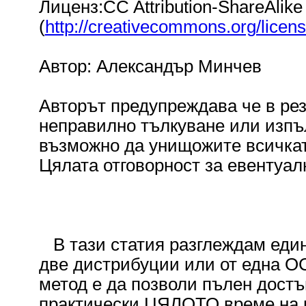
Лиценз:CC Attribution-ShareAlike
(
http://creativecommons.org/licens
Автор: Александър Минчев
Авторът предупреждава че в резу
неправилно тълкуване или изпъл
възможно да унищожите всичкат
Цялата отговорност за евентуа
В тази статия разглеждам един
две дистрибуции или от една ОС
метод е да позволи пълен достъ
практически ЦЯЛОТО време на 