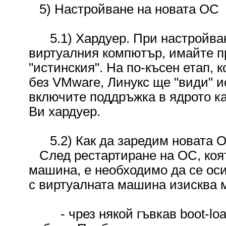
5) Настройване на новата ОС
5.1) Хардуер. При настройван
виртуалния компютър, имайте пр
"истинския". На по-късен етап, 
без VMware, Линукс ще "види" и
включите поддръжка в ядрото ка
Ви хардуер.
5.2) Как да заредим новата 
След рестартиране на ОС, коят
машина, е необходимо да се осиг
с виртуалната машина изисква 
- чрез някой гъвкав boot-loa