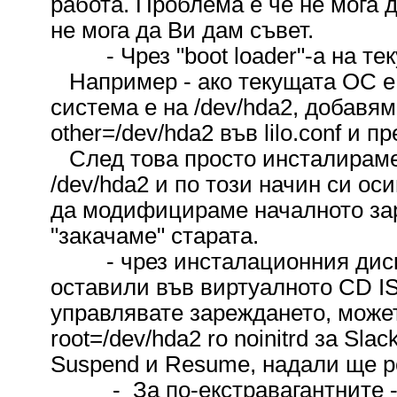
работа. Проблема е че не мога д
не мога да Ви дам съвет.
- Чрез "boot loader"-а на те
Например - ако текущата ОС е 
система е на /dev/hda2, добавям
other=/dev/hda2 във lilo.conf и
След това просто инсталираме 
/dev/hda2 и по този начин си ос
да модифицираме началното зар
"закачаме" старата.
- чрез инсталационния диск н
оставили във виртуалното CD IS
управлявате зареждането, может
root=/dev/hda2 ro noinitrd за Sl
Suspend и Resume, надали ще ре
- За по-екстравагантните - м