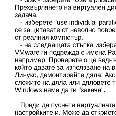
Прехвърлянето на виртуален дис
задача.
- изберете "use individual partiti
се защитавате от неволно повре
от реалния компютър.
- на следващата стъпка избере
VMware ги подрежда с имена Parti
например. Проверете още веднъ
който давате за използване на 
Линукс, демонтирайте дяла. Ако
сложите на дяла или дяловете т
Windows няма да ги "закача".
Преди да пуснете виртуалната
настройките и. Може да откриет