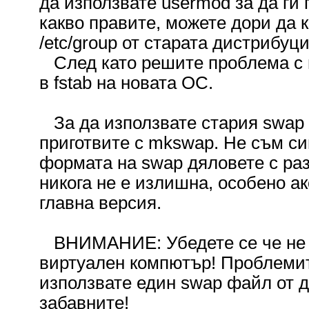
да използвате usermod за да ги 
какво правите, можете дори да к
/etc/group от старата дистрибуци
След като решите проблема с 
в fstab на новата ОС.
За да използвате стария swap 
приготвите с mkswap. Не съм си
формата на swap дяловете с ра
никога не е излишна, особено а
главна версия.
ВНИМАНИЕ: Убедете се че не из
виртуален компютър! Проблемите
използвате един swap файл от д
забавните!