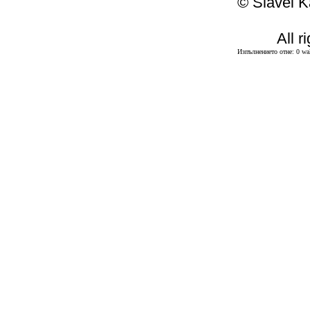
© Slavei K
All r
Изпълнението отне: 0 wal