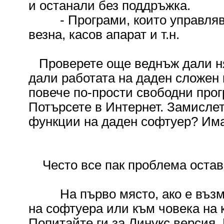
и останали без поддръжка.
- Програми, които управляват
везна, касов апарат и т.н.
Проверете още веднъж дали ня
дали работата на даден сложен 
повече по-прости свободни прог
Потърсете в Интернет. Замислет
функции на даден софтуер? Има
Често все пак проблема остава.
На първо място, ако е възмож
на софтуера или към човека на к
Попитайте ги за Линукс версия.