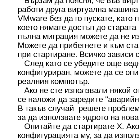
Бързам да поясня, че във вир
работи друга виртуална машина
VMware без да го пускате, като 
което нямате достъп до старата
пълна миграция можете да не и
Можете да прибегнете и към ст
при стартиране. Всичко зависи 
След като се убедите още ведн
конфигуриран, можете да се опит
реалния компютър.
Ако не сте използвали някой от 
се наложи да заредите "аварий
В такъв случай решете проблем
за да използвате ядрото на нов
Опитайте да стартирате X. Ако
конфигурацията му, за да изпол