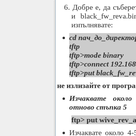
6. Добре е, да събере
и black_fw_reva.b
изпълнявате:
cd пач_до_директор
tftp
tftp>mode binary
tftp>connect 192.168
tftp>put black_fw_re
не излизайте от прогр
Изчаквате около
отново стъпка 5
ftp> put wive_rev_a
Изчаквате около 4-