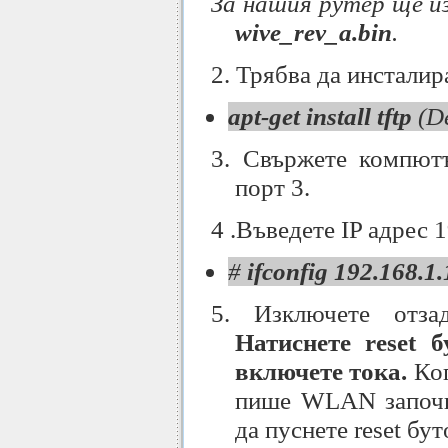
За нашия рутер ще и
wive_rev_a.bin
.
2. Трябва да инстали
apt-get install tftp
(D
3. Свържете компютъ
порт 3.
4 .Въведете IP адрес 
#
ifconfig 192.168.1
5. Изключете отза
Натиснете reset б
включете тока.
Ко
пише WLAN започн
да пуснете reset бут