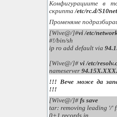
Конфигурациите в т
скрипта
/etc/rc.d/S10n
Променяме подразбиращ
[Wive@/]#
vi /etc/networ
#!/bin/sh
ip ro add default via
94.
[Wive@/]#
vi /etc/resolv
nameserver
94.15X.XXX
!!!
Вече може да зап
!!!
[Wive@/]#
fs save
tar: removing leading '/
0+1 records in