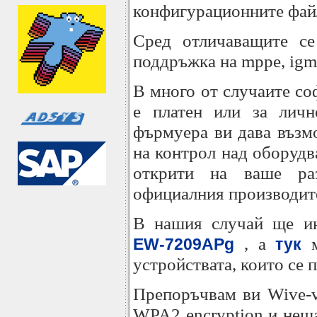
конфигурационните фай
Сред отличаващите се
поддръжка на mppe, igmp
В много от случаите со
е платен или за личн
фърмуера ви дава възм
на контрол над оборудв
открити на ваше ра
официалния производит
В нашия случай ще ин
, а
м
EW-7209APg
тук
устройствата, които се 
Препоръчвам ви Wive-v
WPA2 encryption и неща