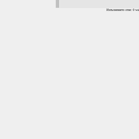
Изпълнението отне: 0 wal