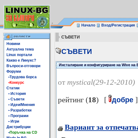
Начало
Вход/Регистрация
СЪВЕТИ
Новини
Актуална тема
СЪВЕТИ
Linux портали
Какво е Линукс?
Инсталиране и конфигуриране на Wive на
Въпроси-отговори
Форуми
•Трудова борса
от
mystical(29-12-2010)
•Конкурс
Статии
• История
рейтинг (
18
) [
]
добре
• Съвети
• Идеи/Мнения
• Разработки
• Програми
• Игри
Вариант за отпечатв
Дистрибуции
•
Поръчка на CD