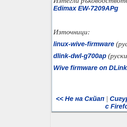
Изтегли ръководството
Edimax EW-7209APg
Източници:
(ру
linux-wive-firmware
(руски
dlink-dwl-g700ap
Wive firmware on DLi
|
<< Не на Скйап
Сигу
с Firef