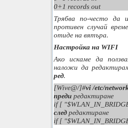
0+1 records out
Трябва по-често да и
противен случай врем
отиде на вятъра.
Настройка на WIFI
Ако искаме да ползва
наложи да редактираме 
ред
.
[Wive@/]#
vi /etc/networ
преди
редактиране
if [ "$WLAN_IN_BRIDG
след
редактиране
if [ "$WLAN_IN_BRIDG