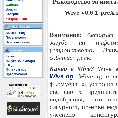
Ръководство за инста
Made In BG
Файлове
Връзки
Wive-v0.6.1-preX
Галерия
Конференции
Внимание:
Авторът 
Външен вид
Предложения
загуба на инфор
Направи си сам
устройството
.
Изп
собствен риск.
За нас
Линукс за българи
ЕООД
Какво е Wive?
Wive е
Линк към нас
Предложения
. Wive-ng е с
Wive-ng
фърмуера за устройств
Подкрепяно от:
със своите предшест
подобрения, като опт
сигурност, по-нови мо
улеснено конфигу