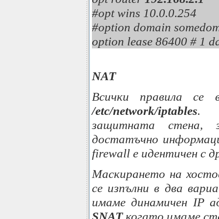
#opt wins 10.0.0.254
#option domain somedo
option lease 86400 # 1 d
NAT
Всички правила се 
/etc/network/iptables
. 
защитната стена, 
достатъчно информаци
firewall е идентичен с 
Маскирането на хосто
се изпълни в два вар
имаме динамичен IP а
SNAT
когато имаме ст