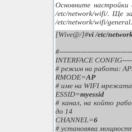
Основните настройки 
/etc/network/wifi/. Ще
/etc/network/wifi/general
[Wive@/]#
vi /etc/networ
#---------------------
INTERFACE CONFIG----------
# режим на работа: 
RMODE=
AP
# име на WIFI мрежата
ESSID=
myessid
# канал, на който ра
до 14
CHANNEL=
6
# установява мощност