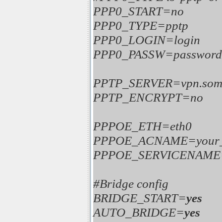
PPP0_START=no
PPP0_TYPE=pptp
PPP0_LOGIN=login
PPP0_PASSW=password
PPTP_SERVER=vpn.somes
PPTP_ENCRYPT=no
PPPOE_ETH=eth0
PPPOE_ACNAME=your
PPPOE_SERVICENAME=y
#Bridge config
BRIDGE_START=
yes
AUTO_BRIDGE=
yes