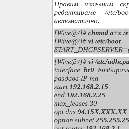
Правим изпълним ск
редактираме /etc/
автоматично.
[Wive@/]#
chmod a+x /e
[Wive@/]#
vi /etc/boot
START_DHCPSERVER=
[Wive@/]#
vi /etc/udhcp
interface
br0
#избираме
раздава IP-та
start
192.168.2.15
end
192.168.2.25
max_leases 30
opt dns
94.15X.XXX.XX
option subnet
255.255.25
opt router
192.168.2.1