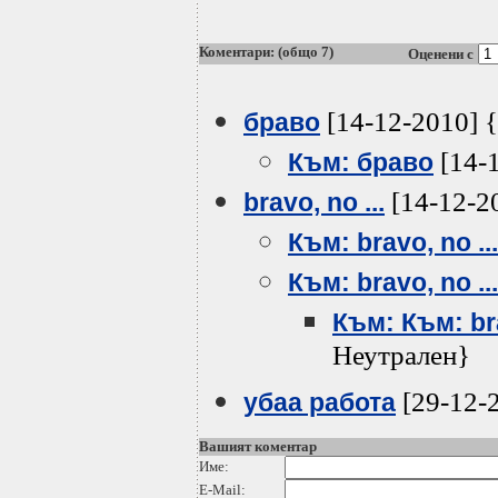
Коментари: (общо 7)
Оценени с
[14-12-2010] 
браво
[14-
Към: браво
[14-12-2
bravo, no ...
Към: bravo, no ...
Към: bravo, no ...
Към: Към: bra
Неутрален}
[29-12-
убаа работа
Вашият коментар
Име:
E-Mail: