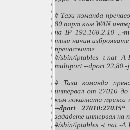
# Тази команда пренасо
80 порт към WAN инте
на IP 192.168.2.10 „
-m
този начин изброявате
пренасочите
#/sbin/iptables -t nat -
multiport --dport 22,80 
# Тази команда прена
интервал от 27010 до
към локалната мрежа н
--dport 27010:27035“
зададете интервал на 
#/sbin/iptables -t nat -