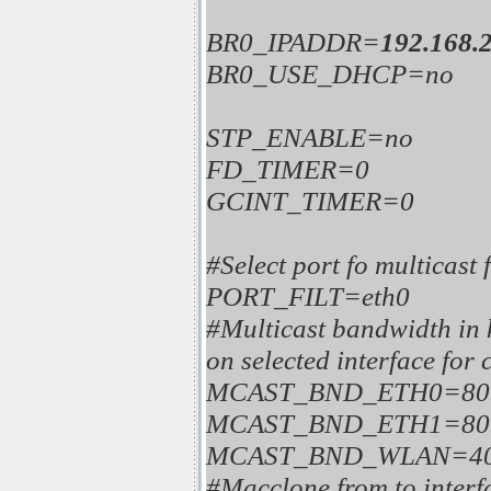
BR0_IPADDR=
192.168.2
BR0_USE_DHCP=no
STP_ENABLE=no
FD_TIMER=0
GCINT_TIMER=0
#Select port fo multicast f
PORT_FILT=eth0
#Multicast bandwidth in 
on selected interface for 
MCAST_BND_ETH0=80
MCAST_BND_ETH1=80
MCAST_BND_WLAN=40
#Macclone from to interf