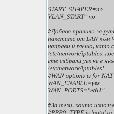
START_SHAPER=no
VLAN_START=no
#Добавя правило за рут
пакетите от LAN към W
направи и ръчно, като с
/etc/network/iptables, к
сте избрали yes не е н
/etc/network/iptables!
#WAN options is for NAT s
WAN_ENABLE=
yes
WAN_PORTS="
eth1
"
#За тези, които използ
#PPP0_TYPE is 'pptp' or '