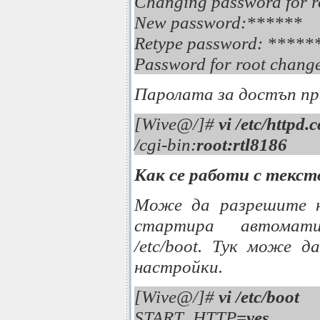
Changing password for r
New password:******
Retype password: *****
Password for root change
Паролата за достъп пр
[Wive@/]#
vi /etc/httpd.
/cgi-bin:
root:rtl8186
Как се работи с текст
Може да разрешите
стартира автомати
/etc/boot. Тук може д
настройки.
[Wive@/]#
vi /etc/boot
START_HTTP
=yes