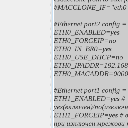
#MACCLONE_IF="eth0 
#Ethernet port2 config 
ETH0_ENABLED=
yes
ETH0_FORCEIP=no
ETH0_IN_BR0=
yes
ETH0_USE_DHCP=no
ETH0_IPADDR=192.168.
ETH0_MACADDR=0000
#Ethernet port1 config 
ETH1_ENABLED=
yes
#
yes(включен)/no(изклю
ETH1_FORCEIP=
yes
# 
при изключен мрежови 