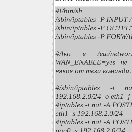
#!/bin/sh
/sbin/iptables -P INPU
/sbin/iptables -P OUT
/sbin/iptables -P FOR
#Ако в /etc/networ
WAN_ENABLE=yes не 
някоя от тези команди.
#/sbin/iptables -
192.168.2.0/24 -o eth1 -
#iptables -t nat -A P
eth1 -s 192.168.2.0/24
#iptables -t nat -A P
ppp0 -s 192.168.2.0/24