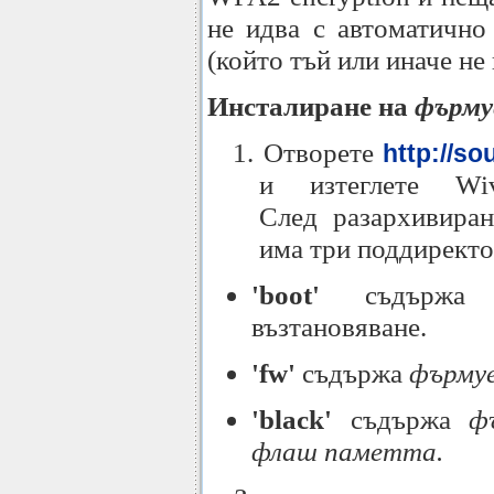
не идва с автоматично
(който тъй или иначе не
Инсталиране на
фърму
1. Отворете
http://so
и изтеглете Wive-
След разархивиран
има три поддиректо
'boot'
съдържа b
възтановяване.
'fw'
съдържа
фърму
'black'
съдържа
ф
флаш паметта.