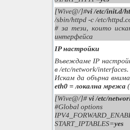
[Wive@/]#
vi /etc/init.d/h
/sbin/httpd -c /etc/httpd.
# за тези, които иск
интерфейса
IP настройки
Въвеждаме IP настройк
в /etc/network/interfaces.
Искам да обърна внима
eth0 = локална мрежа
[Wive@/]#
vi /etc/networ
#Global options
IPV4_FORWARD_ENAB
START_IPTABLES=
yes