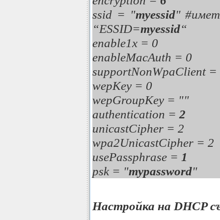
encryption =
6
ssid = "
myessid
" #имет
“ESSID=
myessid
“
enable1x = 0
enableMacAuth = 0
supportNonWpaClient =
wepKey = 0
wepGroupKey = ""
authentication =
2
unicastCipher = 2
wpa2UnicastCipher = 2
usePassphrase =
1
psk = "
mypassword
"
Настройка на DHCP с