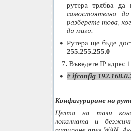
рутера трябва да
самостоятелно д
разберете това, ко
да мига.
Рутера ще бъде дос
255.255.255.0
7. Въведете IP адрес 
#
ifconfig 192.168.0
Конфигуриране на рут
Целта на тази кон
локалната и безжи
рутиране през WAN. Ак