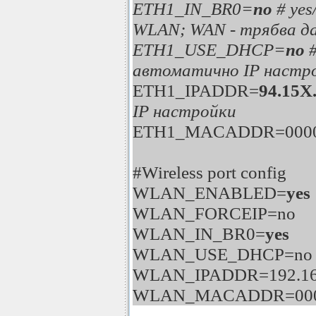
ETH1_IN_BR0=
no
# ye
WLAN; WAN - трябва да
ETH1_USE_DHCP=
no
автоматично IP настр
ETH1_IPADDR=
94.15X
IP настройки
ETH1_MACADDR=0000
#Wireless port config
WLAN_ENABLED=
yes
WLAN_FORCEIP=no
WLAN_IN_BR0=
yes
WLAN_USE_DHCP=no
WLAN_IPADDR=192.168
WLAN_MACADDR=000