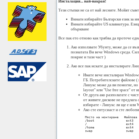
Инсталация... най-накрая!
Тези стъпки не са от най лесните. Мойят съвет
Винаги избирайте Български език за 
Винаги избирайте US клавиатура. Езици
объркване
Все пак ето отново как трябва да протече ед
Ако използвате Убунту, може да се въз
познатата Ви вече Windows среда. Силн
покрие и тази част )
Ако все пак искате да инсталирате Ли
Имате вече инсталиран Windows
ГБ. Потребителските файлове ( м
Линукс може да ви помогне, но 
layout" или "Use free space" от 
От друга ако разполагате с чис
от живите дискове не предлага 
избирате - Линукс ли ще е или 
Ако сте ентусиаст и сте любопит
 Място на монтиране   Файлова 
 /boot                 ext3   
 /                     ext4   
 /home                 ext4   
 swap                  swap   