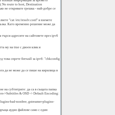
 се изпише информация за времето
No route to host, Destination
Ако не откривате грешка - най-добре се
те "cat /etc/resolv.conf" и вземете
връзка. Като временно решение може да
а търси адресите на сайтовете през ipv6
та му на true с двоен клик и
ед това спрете firewall за ipv6: "chkconfig
га да не може да се пише на кирилица в
е на субтитрите: да са в същата папка
es->Subtitles & OSD -> Default Encoding:
plugins-bad-nonfree, gstreamer-plugins-
евръща аудио файлове само с един