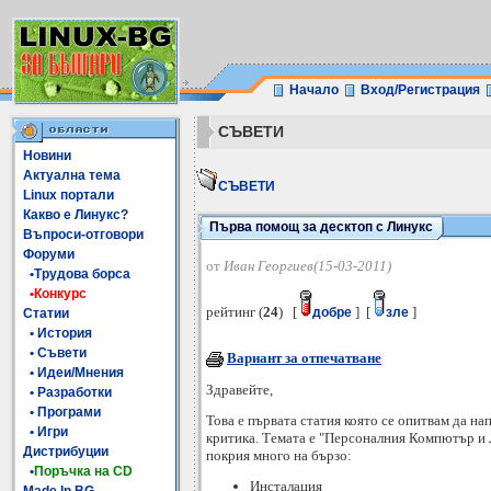
Начало
Вход/Регистрация
СЪВЕТИ
Новини
Актуална тема
СЪВЕТИ
Linux портали
Какво е Линукс?
Първа помощ за десктоп с Линукс
Въпроси-отговори
Форуми
от
Иван Георгиев(15-03-2011)
•Трудова борса
•Конкурс
рейтинг (
24
) [
] [
]
добре
зле
Статии
• История
• Съвети
Вариант за отпечатване
• Идеи/Мнения
Здравейте,
• Разработки
• Програми
Това е първата статия която се опитвам да на
• Игри
критика. Темата е "Персоналния Компютър и Л
Дистрибуции
покрия много на бързо:
•
Поръчка на CD
Инсталация