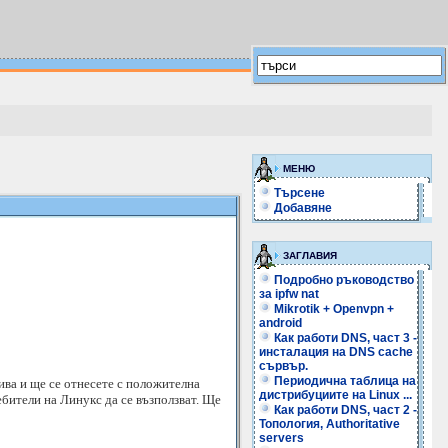
МЕНЮ
Търсене
Добавяне
ЗАГЛАВИЯ
Подробно ръководство
за ipfw nat
Mikrotik + Openvpn +
android
Как работи DNS, част 3 -
инсталация на DNS cache
сървър.
Периодична таблица на
ива и ще се отнесете с положителна
дистрибуциите на Linux ...
ебители на Линукс да се възползват. Ще
Как работи DNS, част 2 -
Топология, Authoritative
servers