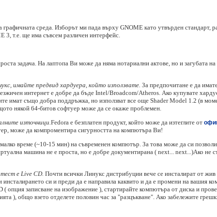
 графичната среда. Изборът ми пада върху GNOME като утвърден стандарт, ра
 3, т.е. ще има съвсем различен интерфейс.
роста задача. На лаптопа Ви може да няма нотариални актове, но и загубата на
укс, имайте предвид хардуера, който използвате.
За предпочитане е да имате 
езжичен интернет е добре да бъде Intel/Broadcom/Atheros. Ако купувате харду
тите имат също добра поддръжка, но използват все още Shader Model 1.2 (в мом
ащото някой 64-битов софтуер може да се окаже проблемен.
алните източници.
Fedora е безплатен продукт, който може да изтеглите от
офи
уер, може да компроментира сигурността на компютъра Ви!
малко време (~10-15 мин) на съвременен компютър. За това може да си позволи
туална машина не е проста, но е добре документирана ( next... next...)Ако не с
тест е Live CD.
Почти всички Линукс дистрибуции вече се инсталират от жив 
инсталирането си и преди да е направила каквито и да е промени на вашия ком
D ( опция записване на изображение ), стартирайте компютъра от диска и пров
атията ), общо взето отделете половин час за "разцъкване". Ако забележите грешк