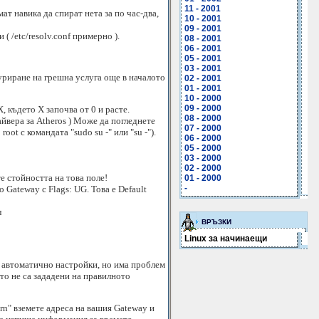
11 - 2001
т навика да спират нета за по час-два,
10 - 2001
09 - 2001
 /etc/resolv.conf примерно ).
08 - 2001
06 - 2001
05 - 2001
03 - 2001
уриране на грешна услуга още в началото
02 - 2001
01 - 2001
10 - 2000
09 - 2000
, където X започва от 0 и расте.
08 - 2000
айвера за Atheros ) Може да погледнете
07 - 2000
oot с командата "sudo su -" или "su -").
06 - 2000
05 - 2000
03 - 2000
02 - 2000
те стойността на това поле!
01 - 2000
-
 Gateway с Flags: UG. Това е Default
л
ВРЪЗКИ
Linux за начинаещи
а автоматично настройки, но има проблем
ито не са зададени на правилното
-rn" вземете адреса на вашия Gateway и