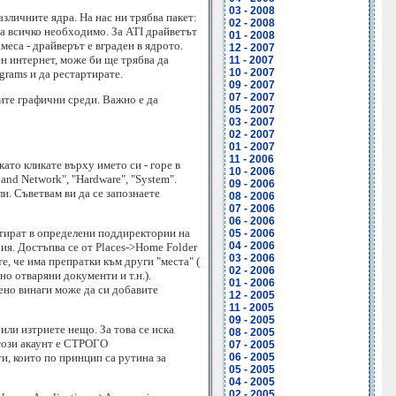
03 - 2008
зличните ядра. На нас ни трябва пакет:
02 - 2008
лира всичко необходимо. За ATI драйветът
01 - 2008
 намеса - драйверът е вграден в ядрото.
12 - 2007
н интернет, може би ще трябва да
11 - 2007
10 - 2007
grams и да рестартирате.
09 - 2007
07 - 2007
ите графични среди. Важно е да
05 - 2007
03 - 2007
02 - 2007
01 - 2007
11 - 2006
то кликате върху името си - горе в
10 - 2006
 and Network", "Hardware", "System".
09 - 2006
и. Съветвам ви да се запознаете
08 - 2006
07 - 2006
06 - 2006
нтират в определени поддиректории на
05 - 2006
04 - 2006
рия. Достъпва се от Places->Home Folder
03 - 2006
е, че има препратки към други "места" (
02 - 2006
но отваряни документи и т.н.).
01 - 2006
ено винаги може да си добавите
12 - 2005
11 - 2005
09 - 2005
или изтриете нещо. За това се иска
08 - 2005
 този акаунт е СТРОГО
07 - 2005
и, които по принцип са рутина за
06 - 2005
05 - 2005
04 - 2005
02 - 2005