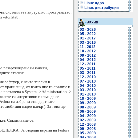
Linux ядро
Linux дистрибуции
ова системи във виртуално пространство.
/etc/fstab:
АРХИВ
03 - 2026
05 - 2022
01 - 2017
03 - 2016
11 - 2012
10 - 2012
09 - 2012
04 - 2012
12 - 2011
то разархивиране на пакети,
05 - 2011
дните стъпки:
03 - 2011
12 - 2010
07 - 2010
ия софтуер, с който търсим в
04 - 2010
ет хранилища, от които ние го сваляме и
03 - 2010
е поставена в System -> Administration ->
01 - 2010
ролите са интуитивни и няма да се
10 - 2009
 Fedora са избрани стандартните
09 - 2009
те любимия видео плеър ). За това ще
08 - 2009
06 - 2009
04 - 2009
ет. Съгласяваме се.
02 - 2009
12 - 2008
09 - 2008
ЗАБЕЛЕЖКА: За бъдещи версии на Fedora
05 - 2008
04 - 2008