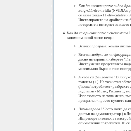
Как да инсталираме видео дра
xorg-x11-drv-nvidia (NVIDIA's p
се казва xorg-x11-drv-catalyst ( 
Инсталирането на драйвери за 
потърсите в интернет за името 
Как да се ориентираме в системата?
запомним някой лесни неща:
Всички
програми които инста
Всички
модули за конфигураци
дясно на екрана и изберете "Pre
Инструмента представлява подоб
максимално бързо с този инстр
А къде са файловете?
В линукс
главната ( / ). На този етап об
(/home/потребител - разбрахте 
подпапки - Music, Pictures...; 
Използването на това меню, вме
препратки - просто пуснете пап
Нямам права?
Често може да се
достъп на администратор ( в Ли
НЕпрепоръчително. За настройв
обикновения потребител НЕ се 