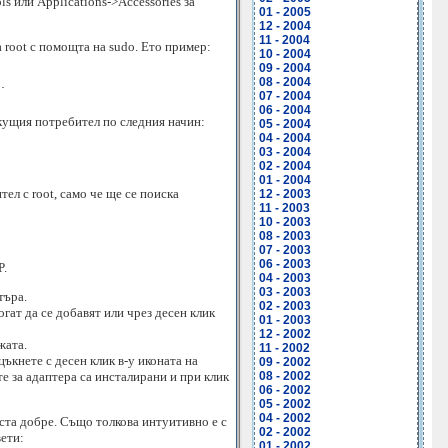
s или Applications->Accessories за
01 - 2005
12 - 2004
11 - 2004
 root с помощта на sudo. Ето пример:
10 - 2004
09 - 2004
08 - 2004
.

07 - 2004
06 - 2004
екущия потребител по следния начин:
05 - 2004
04 - 2004
03 - 2004
02 - 2004
01 - 2004
ел с root, само че ще се поиска
12 - 2003
11 - 2003
10 - 2003
08 - 2003
07 - 2003
06 - 2003
P.
04 - 2003
03 - 2003
търа.
02 - 2003
гат да се добавят или чрез десен клик
01 - 2003
12 - 2002
жата.
11 - 2002
цъкнете с десен клик в-у иконата на
09 - 2002
те за адаптера са инсталирани и при клик
08 - 2002
06 - 2002
05 - 2002
04 - 2002
ста добре. Също толкова интуитивно е с
02 - 2002
ети:
01 - 2002