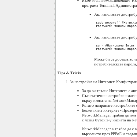
Къде се пишат командите?
НЕ 
програма Terminal. Администрац
Aко използватe дистрибу
 sudo poweroff #Натискам
 Password: #Пишем парол
Ако използвате дистрибу
 su - #Натискаме Enter

 Password: #Пишем парол
Може би се досещате, че
потребителската парола,
Tips & Tricks
За настройка на Интернет. Конфигурац
За да ви тръгне Интернета с ав
Със статични настройки имате н
върху иконата на NetworkManage
Когато направите настройките с
Безжичният интернет - Проверет
NetworkManager, трябва да има о
с левия бутон в-у иконата на N
NetworkManager-a трябва да е 
вързването през PPPoE и създа