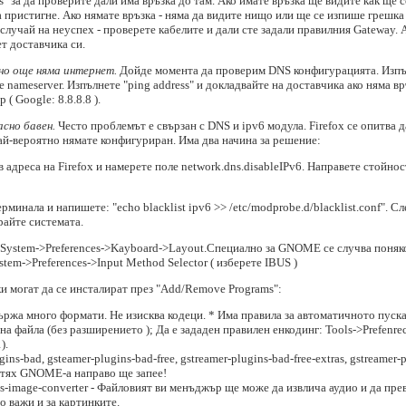
ss" за да проверите дали има връзка до там. Ако имате връзка ще видите как ще
пристигне. Ако нямате връзка - няма да видите нищо или ще се изпише грешка ( 
В случай на неуспех - проверете кабелите и дали сте задали правилния Gateway. 
т доставчика си.
 но още няма интернет.
Дойде момента да проверим DNS конфигурацията. Изпълне
е nameserver. Изпълнете "ping address" и докладвайте на доставчика ако няма 
( Google: 8.8.8.8 ).
сно бавен.
Често проблемът е свързан с DNS и ipv6 модула. Firefox се опитва д
ай-вероятно нямате конфигуриран. Има два начина за решение:
в адреса на Firefox и намерете поле network.dns.disableIPv6. Направете стойност
терминала и напишете: "echo blacklist ipv6 >> /etc/modprobe.d/blacklist.conf". Сл
ирайте системата.
System->Preferences->Kayboard->Layout.Специално за GNOME се случва поняко
stem->Preferences->Input Method Selector ( изберете IBUS )
ки могат да се инсталират през "Add/Remove Programs":
ржа много формати. Не изисква кодеци. * Има правила за автоматичното пускан
а файла (без разширението ); Да е зададен правилен енкодинг: Tools->Prefenrec
).
gins-bad, gsteamer-plugins-bad-free, gstreamer-plugins-bad-free-extras, gstreamer-
т тях GNOME-a направо ще запее!
ilus-image-converter - Файловият ви менъджър ще може да извлича аудио и да пр
о важи и за картинките.