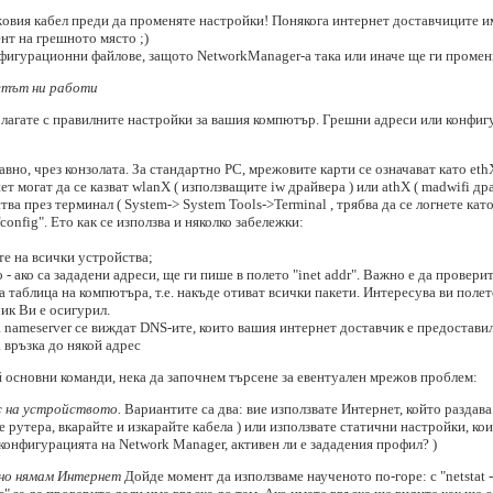
вия кабел преди да променяте настройки! Понякога интернет доставчиците има
ент на грешното място ;)
игурационни файлове, защото NetworkManager-a така или иначе ще ги промени (
етът ни работи
олагате с правилните настройки за вашия компютър. Грешни адреси или конфиг
вно, чрез конзолата. За стандартно PC, мрежовите карти се означават като ethX
т могат да се казват wlanX ( използващите iw драйвера ) или athX ( madwifi др
а през терминал ( System-> System Tools->Terminal , трябва да се логнете като r
config". Ето как се използва и няколко забележки:
те на всички устройства;
о - ако са зададени адреси, ще ги пише в полето "inet addr". Важно е да провери
а таблица на компютъра, т.е. накъде отиват всички пакети. Интересува ви полето
ик Ви е осигурил.
ата nameserver се виждат DNS-ите, които вашия интернет доставчик е предостави
а връзка до някой адрес
й основни команди, нека да започнем търсене за евентуален мрежов проблем:
ес на устройството.
Вариантите са два: вие използвате Интернет, който раздав
е рутера, вкарайте и изкарайте кабела ) или използвате статични настройки, ко
конфигурацията на Network Manager, активен ли е зададения профил? )
 но нямам Интернет
Дойде момент да използваме наученото по-горе: с "netstat 