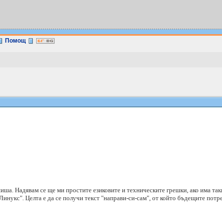
Помощ
пиша. Надявам се ще ми простите езиковите и техническите грешки, ако има так
инукс". Целта е да се получи текст "направи-си-сам", от който бъдещите потр