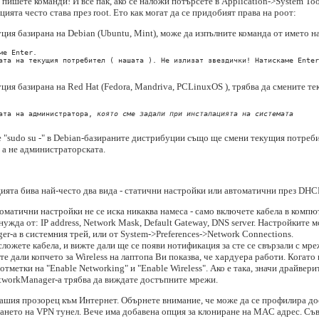
пишете команди! И все пак, ако се наложи потърсете в Application->System Tool
ията често става през root. Ето как могат да се придобият права на роот:
ция базирана на Debian (Ubuntu, Mint), може да изпълните команда от името на
е Enter.

ата на текущия потребител ( нашата ). Не излизат звездички! Натискаме Enter
ция базирана на Red Hat (Fedora, Mandriva, PCLinuxOS ), трябва да смените т
ата на администратора, 
която сме задали при инсталацията на системата
 "sudo su -" в Debian-базираните дистрибуции също ще смени текущия потребит
 а не администраторската.
ията бива най-често два вида - статични настройки или автоматични през DHC
томатични настройки не се иска никаква намеса - само включете кабела в компю
ужда от: IP address, Network Mask, Default Gateway, DNS server. Настройките мо
r-a в системния трей, или от System->Preferences->Network Connections.
ложете кабела, и вижте дали ще се появи нотификация за сте се свързали с мре
е дали копчето за Wireless на лаптопа Ви показва, че хардуера работи. Когато 
тметки на "Enable Networking" и "Enable Wireless". Ако е така, значи драйвери
etworkManager-a трябва да виждате достъпните мрежи.
вашия прозорец към Интернет. Обърнете внимание, че може да се профилира до
ването на VPN тунел. Вече има добавена опция за клониране на MAC адрес. Съв