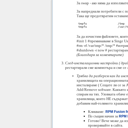
За swap - ако няма да използва
За напреднали потребители с п
Така ще предотвратим оставанет
 tmpfs			/tmp			tmpfs	defaults	0 0

 tmpfs			/var/tmp			tmpfs	defaults	0 0

За да изчистим файловете, коит
#init 1 #преминаваме в Singe U
#rm -rf /var/tmp/* /tmp/* #изт
#shutdown -r now # рестартира
(Благодаря за коментарите)
След-инсталационни настройки ( драй
рестартирали сме компютъра и сме се 
Трябва да разберем как да ин
хранилищата на операционната с
инсталираме ( Сещате ли се за A
Add/Remove software. Какъвто и
спирам на тях. Уловката обаче 
хранилища, които НЕ съдържат 
добавим нaй-голямото хранилищ
Кликваме:
RPM Fusion fr
По същия начин за
RPM F
Готово! Вече може да и
проверявайте в сайта.