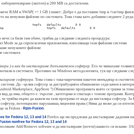
те хибернитизиране (лаптоп) и 200 МB са достатъчни.
овече RAM и SWAP( >= 1 GB ) памет: Добре е да поставим /tmp и /var/tmp фаил
о на ненужни файлове по системата. Това става като добавим следните 2 реда в 
о вече са били там обаче, трябва да следваме следната процедура:
ser Mode за да спрем всички приложения, използващи тази файлови системи
риваме ненужните файлове
ме системата
вери ) и как да инсталираме допълнителен софтуер
. Ето че минахаме голямо
логнали в системата. Противно на Windows методологията, тук ще следваме сле
сталираме софтуера.
Това става с така-наречения пакетен менъджър и съответн
истема. Да - целия софтуер за дистрибуцията обикновено седи качен в интерн
ndroid Marketplace, AppStore ?) Обикновено програмата която се грижи за това 
 вид да има, общото е: търсене , категории и списъци с тонове програми. Конт
е, че трябва първо да кажем на тази програма от къде да инсталира софтуер. За
софтуер, потенциално нарушаващ лицензни права ( Няма да може да си изтегли
е за Fedora -
.
Rpm-Fusion
Firefox ще ни предложи да инсталираме дадения пак
ee for Fedora 12, 13 and 14
usion nonfree for Fedora 12, 13 and 14
зползваме Add/Remove software и да инсталираме (почти) каквото си искаме. 