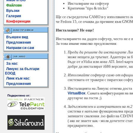
Made In BG
Инсталиране на софтуер
Файлове
Критични "tips & tricks"
Връзки
Галерия
Ще се съсредоточа САМО в-у използването на
че Fedora 15, се очаква да премине към GNOME
Конференции
Инсталация? Не още!
Външен вид
Инсталирането на даден софтуер, често не е п
Предложения
За това имаме няколко предложения:
Направи си сам
Преди да решите да инсталирате Лин
може нещата да тръгнат. Адаптера за б
бъде от nVidia или
нова
ATI. Intel-кар
За нас
добре да инсталират i686 версиите, з
Линукс за българи
ЕООД
Използвайте софтуер само от офици
Линк към нас
системата от тракери с пиратски софт
Предложения
Инсталацията на Линукс отнема доста 
. Самата конфигурация на вир
VirtualBox
Подкрепяно от:
другарче на гости ;).
Задължителен и алтернативен на т.2 
система е
напълно
функционална преди 
запишете сваления .iso файл на CD/DV
( ако не знаете как - моля дочетете ст
предварително.