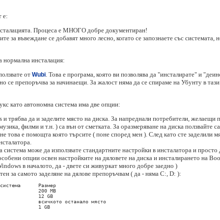
 е:
инсталацията. Процеса е МНОГО добре документиран!
те за въвеждане се добавят много лесно, когато се запознаете със системата, н
на нормална инсталация:
ползвате от
. Това е програма, която ви позволява да "инсталирате" и "де
Wubi
о се препоръчва за начинаещи. За жалост няма да се спираме на Убунту в тази 
нукс като автономна система има две опции:
 и трябва да и заделите място на диска. За напреднали потребители, желаещи 
узика, филми и т.н. ) са вън от сметката. За оразмеряване на диска ползвайте с
не това е помощта която търсите ( поне според мен ). След като сте заделили м
инсталатора.
та система може да използвате стандартните настройки в инсталатора и просто 
особени опции освен настройките на дяловете на диска и инсталирането на Boot
Windows в началото, да - двете си живуркат много добре заедно )
ен за самото заделяне на дялове препоръчвам ( да - няма C:, D: ):
системa      Размер

             200 MB

             12 GB

             всичкото останало място

             1 GB 
