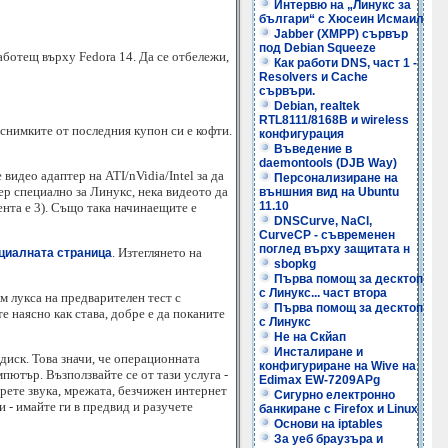
Интервю на „Линукс за
българи“ с Хюсеин Исмаил
Jabber (XMPP) сървър
под Debian Squeeze
ботещ върху Fedora 14. Да се отбележи,
Как работи DNS, част 1 -
Resolvers и Cache
сървъри.
Debian, realtek
RTL8111/8168B и wireless
 снимките от последния купон си е кофти.
конфигурация
Въведение в
daemontools (DJB Way)
видео адаптер на ATI/nVidia/Intel за да
Персонализиране на
ер специално за Линукс, нека видеото да
външния вид на Ubuntu
11.10
ента е 3). Също така начинаещите е
DNSCurve, NaCl,
CurveCP - съвременен
поглед върху защитата н
. Изтеглянето на
циалната страница
sbopkg
Първа помощ за десктоп
с Линукс... част втора
м лукса на предварителен тест с
Първа помощ за десктоп
те наясно как става, добре е да поканите
с Линукс
Не на Скйап
Инсталиране и
диск. Това значи, че операционната
конфигуриране на Wive на
пютър. Възползвайте се от тази услуга -
Edimax EW-7209APg
ерете звука, мрежата, безчижен интернет
Сигурно електронно
и - имайте ги в предвид и разучете
банкиране с Firefox и Linux
Основи на iptables
За уеб браузъра и