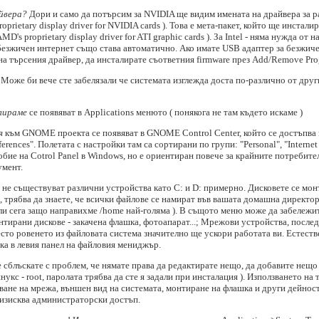
йвера?
Дори и само да потърсим за NVIDIA ще видим имената на драйвера за ра
roprietary display driver for NVIDIA cards ). Това е мета-пакет, който ще инста
AMD's proprietary display driver for ATI graphic cards ). За Intel - няма нужда от
безжичен интернет също става автоматично. Ако имате USB адаптер за безжиче
на търсения драйвер, да инсталирате съответния firmware през Add/Remove Pro
Може би вече сте забелязали че системата изглежда доста по-различно от друг
лираме
се появяват в Applications менюто ( понякога не там където искаме )
я
към GNOME проекта се появяват в GNOME Control Center, който се достъпва ка
ferences". Полетата с настройки там са сортирани по групи: "Personal", "Internet
ие на Cotrol Panel в Windows, но е ориентиран повече за крайните потребител
умент.
 не съществуват различни устройства като C: и D: примерно. Дисковете се мо
аче, трябва да знаете, че всички файлове се намират във вашата домашна директо
ли сега защо направихме /home най-голяма ). В същото меню може да забележит
монтирани дискове - закачена флашка, фотоапарат...; Мрежови устройства, послед
сто ровенето из файловата система значително ще ускори работата ви. Естеств
ка в левия панел на файловия мениджър.
 сблъскате с проблем, че нямате права да редактирате нещо, да добавите нещо 
нукс - root, паролата трябва да сте я задали при инсталация ). Използването на
ане на мрежа, външен вид на системата, монтиране на флашка и други дейност
изисква администраторски достъп.