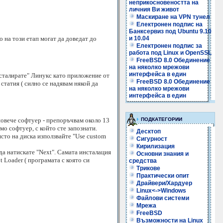
неприкосновеността на
личния Ви живот
Маскиране на VPN тунел
Електронен подпис на
Банксервиз под Ubuntu 9.10
о на този етап могат да доведат до
и 10.04
Електронен подпис за
работа под Linux и OpenSSL
FreeBSD 8.0 Обединение
на няколко мрежови
интерфейса в един
инсталирате" Линукс като приложение от
FreeBSD 8.0 Обединение
статия ( силно се надявам някой да
на няколко мрежови
интерфейса в един
повече софтуер - препоръчвам около 13
ПОДКАТЕГОРИИ
амо софтуер, с който сте запознати.
Десктоп
ясто на диска използвайте "Use custom
Сигурност
Кирилизация
да натискате "Next". Самата инсталация
Основни знания и
 Loader ( програмата с която си
средства
Трикове
Практически опит
Драйвери/Хардуер
Linux<->Windows
Файлови системи
Мрежа
FreeBSD
Възможности на Linux