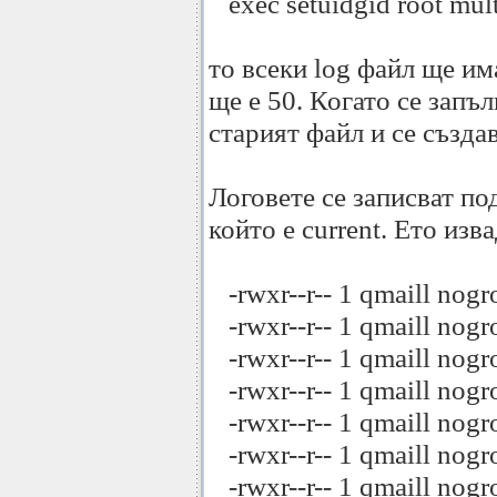
exec setuidgid root mult
то всеки log файл ще им
ще е 50. Когато се запъл
старият файл и се създав
Логовете се записват по
който е current. Ето изв
-rwxr--r-- 1 qmaill no
-rwxr--r-- 1 qmaill no
-rwxr--r-- 1 qmaill no
-rwxr--r-- 1 qmaill no
-rwxr--r-- 1 qmaill no
-rwxr--r-- 1 qmaill no
-rwxr--r-- 1 qmaill no