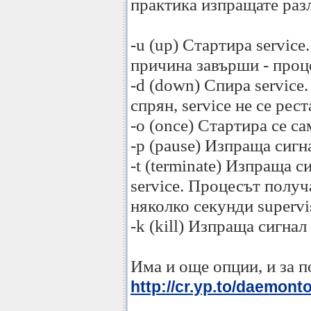
практика изпращате разл
-u (up) Стартира service
причина завърши - проце
-d (down) Спира service
спрян, service не се рес
-o (once) Стартира се са
-p (pause) Изпраща сигн
-t (terminate) Изпраща 
service. Процесът получ
няколко секунди supervi
-k (kill) Изпраща сигнал
Има и още опции, и за п
http://cr.yp.to/daemont