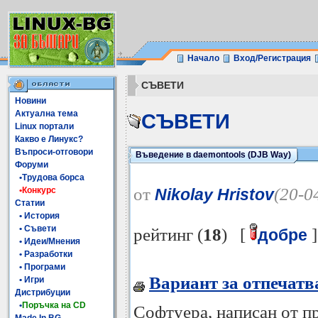
Начало
Вход/Регистрация
СЪВЕТИ
Новини
Актуална тема
СЪВЕТИ
Linux портали
Какво е Линукс?
Въпроси-отговори
Въведение в daemontools (DJB Way)
Форуми
•Трудова борса
от
(20-0
•Конкурс
Nikolay Hristov
Статии
• История
• Съвети
рейтинг (
18
) [
]
добре
• Идеи/Мнения
• Разработки
• Програми
Вариант за отпечатв
• Игри
Дистрибуции
•
Поръчка на CD
Софтуера, написан от пр