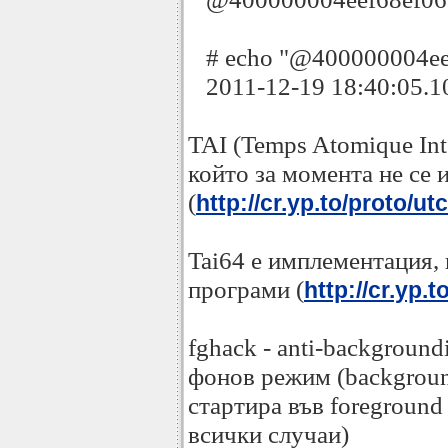
# echo "@400000004eef68
2011-12-19 18:40:05.101
TAI (Temps Atomique Int
който за момента не се
(
http://cr.yp.to/proto/ut
Tai64 е имплементация, 
програми (
http://cr.yp.t
fghack - anti-background
фонов режим (background
стартира във foreground
всички случаи)