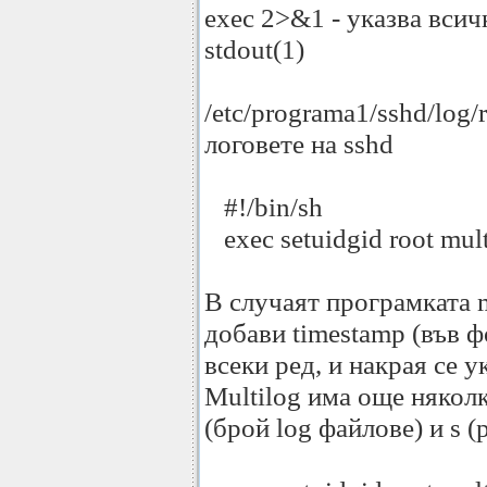
exec 2>&1 - указва всич
stdout(1)
/etc/programa1/sshd/log/
логовете на sshd
#!/bin/sh
exec setuidgid root multi
В случаят програмката mu
добави timestamp (във ф
всеки ред, и накрая се у
Multilog има още няколк
(брой log файлове) и s 