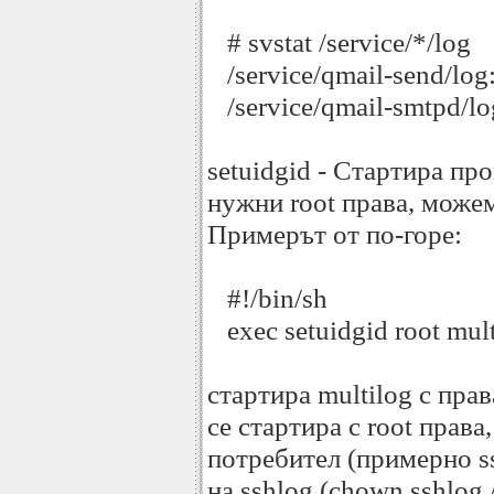
# svstat /service/*/log
/service/qmail-send/log
/service/qmail-smtpd/lo
setuidgid - Стартира про
нужни root права, можем
Примерът от по-горе:
#!/bin/sh
exec setuidgid root multi
стартира multilog с прав
се стартира с root прав
потребител (примерно ss
на sshlog (chown sshlog 