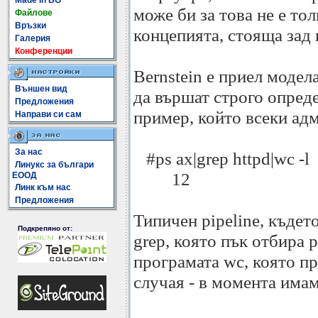
Made In BG
може би за това не е то
Файлове
Връзки
концепията, стояща зад 
Галерия
Конференции
Bernstein е приел модел
Външен вид
да вършат строго опреде
Предложения
пример, който всеки ад
Направи си сам
За нас
#ps ax|grep httpd|wc -l
Линукс за българи
12
ЕООД
Линк към нас
Предложения
Типичен pipeline, къдет
Подкрепяно от:
grep, която пък отбира р
програмата wc, която пр
случая - в момента имам