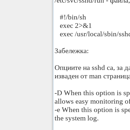
/etc/svc/sshd/run - файл
#!/bin/sh
exec 2>&1
exec /usr/local/sbin/ssh
Забележка:
Опциите на sshd са, за д
изваден от man страница
-D When this option is sp
allows easy monitoring of
-e When this option is spe
the system log.