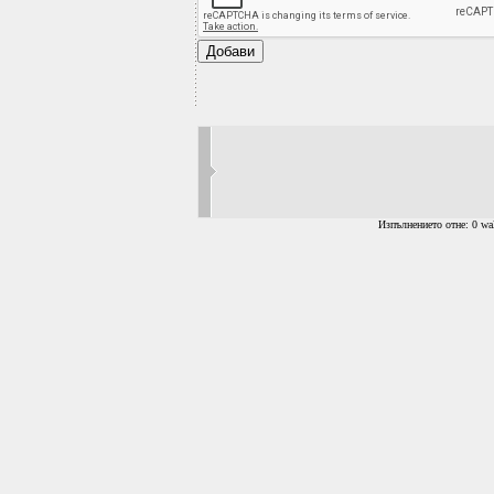
Изпълнението отне: 0 wal