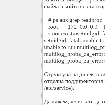
файла в който се стартир
# ps aux|grep readproc
root 172 0.0 0.0 16 50
...s not exist\nsetuidgid:
setuidgid: fatal: unable t
unable to run multilog_pro
multilog_proba_za_error: f
multilog_proba_za_error: 
Структура на директории
отделна поддиректория н
/etc/service).
Да кажем, че искате да 