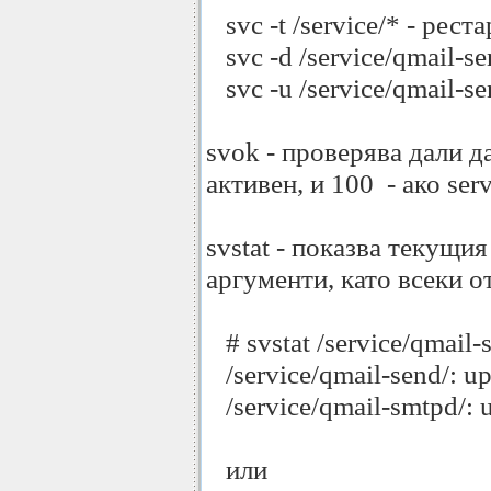
svc -t /service/* - рест
svc -d /service/qmail-se
svc -u /service/qmail-se
svok - проверява дали да
активен, и 100 - ако ser
svstat - показва текущи
аргументи, като всеки о
# svstat /service/qmail-s
/service/qmail-send/: u
/service/qmail-smtpd/: 
или