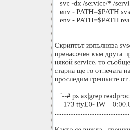
svc -dx /service/* /servi
env - PATH=$PATH svsca
env - PATH=$PATH readproctitle s
Скриптът изпълнява svsca
пренасочен към друга пр
някой service, то съобще
старна ще го отпечата н
проследим грешките от /
`--# ps ax|grep readproc
173 ttyE0- IW 0:00.01 r
...........................................
Както се вижда - грешк