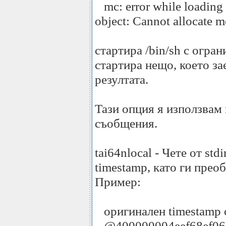
mc: error while loading s
object: Cannot allocate 
стартира /bin/sh с огран
стартира нещо, което за
резултата.
Тази опция я използвам 
съобщения.
tai64nlocal - Чете от st
timestamp, като ги пр
Пример:
оригинален timestamp о
@400000004eef68ef060b5