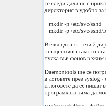
се следи дали не е прикл
директория в удобно за 
mkdir -p /etc/svc/sshd
mkdir -p /etc/svc/sshd/l
Всяка една от тези 2 ди
осъществява самото ста
пуска във фонов режим 
Daemontools ще се погр
в логовете през syslog 
и логовете да се пишат в 
програмката няма да мож