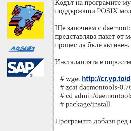
Кодът на програмите му
поддържащи POSIX мод
Ще започнем с daemontoo
представлява пакет от 
процес да бъде активен.
Инсталацията е опросте
# wget
http://cr.yp.to
# zcat daemontools-0.76.t
# cd admin/daemontool
# package/install
Програмата добавя ред в 