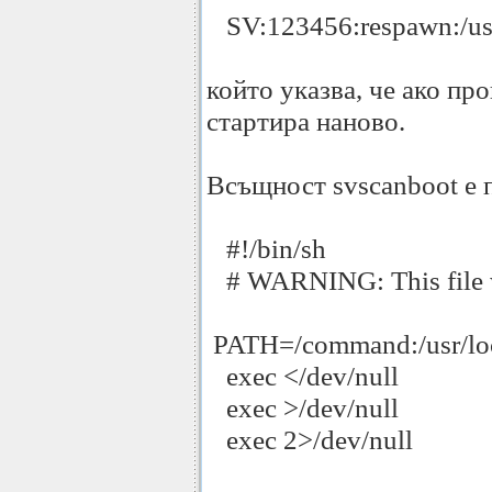
SV:123456:respawn:/usr
който указва, че ако пр
стартира наново.
Всъщност svscanboot е 
#!/bin/sh
# WARNING: This file wa
PATH=/command:/usr/local
exec </dev/null
exec >/dev/null
exec 2>/dev/null