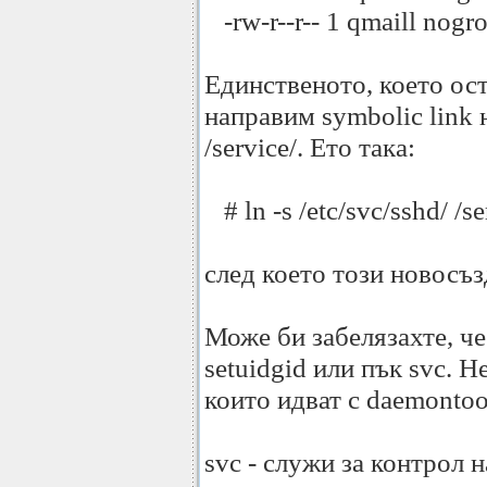
-rw-r--r-- 1 qmaill nogr
Единственото, което оста
направим symbolic link 
/service/. Ето така:
# ln -s /etc/svc/sshd/ /s
след което този новосъз
Може би забелязахте, ч
setuidgid или пък svc. 
които идват с daemontoo
svc - служи за контрол н