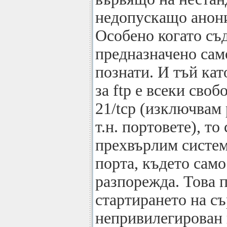
недопускащо анон
Особено когато съ
предназначено сам
познати. И тъй кат
за ftp е всеки сво
21/tcp (изключвам 
т.н. портовете), т
прехвърлим систем
порта, където само
разпорежда. Това 
стартирането на съ
непривилегирован 