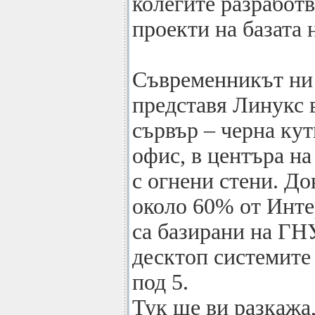
колегите разработ
проекти на базата
Съвременникът ни 
представя Линукс 
сървър – черна кут
офис, в центъра на
с огнени стени. До
около 60% от Инте
са базирани на ГН
десктоп системите
под 5.
Тук ще ви разкажа