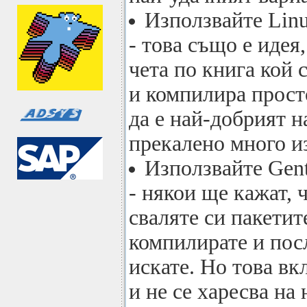
Използвайте Linu
- това също е идея,
чета по книга кой 
и компилира прост
да е най-добрият н
прекалено много и
Използвайте Gen
- някои ще кажат, ч
сваляте си пакетит
компилирате и пос
искате. Но това вк
и не се харесва на