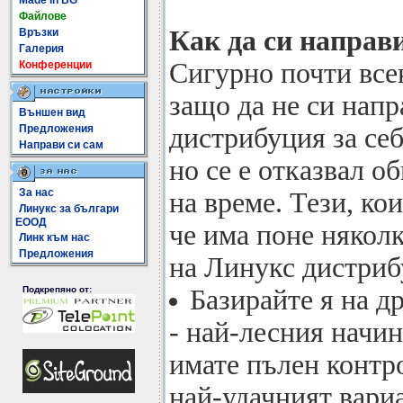
Made In BG
Файлове
Как да си направ
Връзки
Галерия
Сигурно почти всек
Конференции
защо да не си нап
Външен вид
Предложения
дистрибуция за себ
Направи си сам
но се е отказвал о
За нас
на време. Тези, ко
Линукс за българи
ЕООД
че има поне няколк
Линк към нас
Предложения
на Линукс дистриб
Подкрепяно от:
Базирайте я на д
- най-лесния начин
имате пълен контро
най-удачният вариа