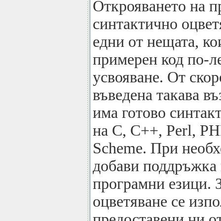
Oткрояването на п
синтактично оцвет
едни от нещата, ко
примерен код по-ле
усвояване. От ско
въведена такава в
има готово синтак
на C, C++, Perl, P
Scheme. При необх
добави поддръжка 
програмни езици. 
оцветяване се изпо
предоставени ни от