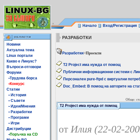
Начало
Вход/Регистрация
РАЗРАБОТКИ
Новини
Актуална тема
>
Проекти
Разработки
Linux портали
Какво е Линукс?
T2 Project има нужда от помощ
Въпроси-отговори
Публични информационни системи с Лин
Форуми
•Трудова борса
Персонален pure-ftpd с виртуални потре
•Конкурс
Doc_Embed: В помощ на авторите на стат
Статии
• История
Общо: ста
• Съвети
T2 Project има нужда от помощ
• Идеи/Мнения
• Разработки
• Програми
• Игри
от
Илия (22-02-200
Дистрибуции
•
Поръчка на CD