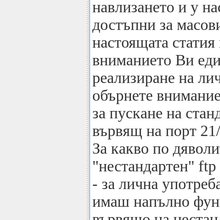
навлизането и у на
достъпни за масов
настоящата статия
вниманието Ви еди
реализиране на лич
обърнете внимание,
за пускане на стан
вървящ на порт 21/
За какво по дявол
"нестандартен" ft
- за лична употреб
имаш напълно функ
вървящо на нестан