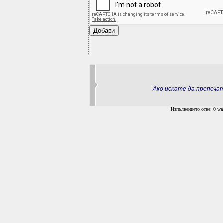
Ако искате да препеч
Изпълнението отне: 0 wal