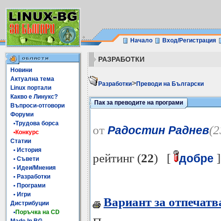
Начало
Вход/Регистрация
РАЗРАБОТКИ
Новини
Актуална тема
>
Разработки
Преводи на Български
Linux портали
Какво е Линукс?
Пак за преводите на програми
Въпроси-отговори
Форуми
•Трудова борса
от
(2
Радостин Раднев
•Конкурс
Статии
• История
рейтинг (
22
) [
]
добре
• Съвети
• Идеи/Мнения
• Разработки
• Програми
• Игри
Вариант за отпечатв
Дистрибуции
•
Поръчка на CD