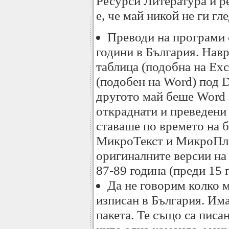
Ресурси Литература и р
е, че май никой не ги гле
Преводи на програми с
години в България. Нав
таблица (подобна на Exc
(подобен на Word) под 
другото май беше Word P
откраднати и преведени 
ставаше по времето на б
МикроТекст и МикроПла
оригиналните версии на 
87-89 година (преди 15 
Да не говорим колко 
изписан в България. Им
пакета. Те също са писа