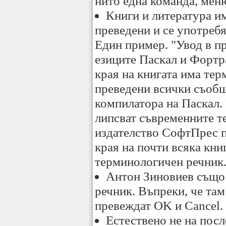
нито една команда, меню
Книги и литература им
преведени и се употреб
Един пример. "Увод в п
езиците Паскал и Фортр
края на книгата има тер
преведени всички съобщ
компилатора на Паскал. 
липсват съвременните т
издателство СофтПрес п
края на почти всяка кни
терминологичен речник
Антон Зиновиев също
речник. Въпреки, че там 
превеждат OK и Cancel.
Естествено не на пос