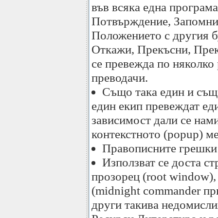
във всяка една програма
Потвърждение, Запомни
Положението с другия б
Откажи, Прекъсни, Прек
се превежда по няколко
преводачи.
Също така един и същ
един екип превеждат еди
зависимост дали се нам
контекстното (popup) м
Правописните грешки 
Използват се доста с
прозорец (root window
(midnight commander пр
други такива недомисли