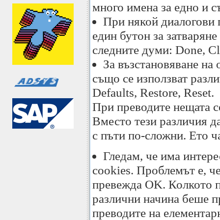
много имена за едно и 
При някой диалогови 
един бутон за затваряне
следните думи: Done, Cl
За възстановяване на
също се използват разли
Defaults, Restore, Reset.
При преводите нещата с
Вместо тези различия да
с пъти по-сложни. Ето ч
Гледам, че има интере
cookies. Проблемът е, че
превежда OK. Колкото п
различни начина беше пр
преводите на елементар