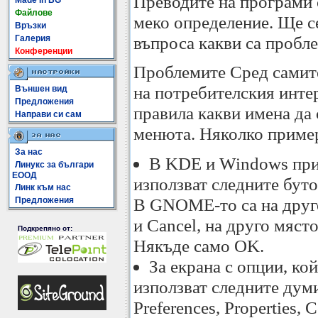
Преводите на програми 
Made In BG
Файлове
меко определение. Ще с
Връзки
въпроса какви са пробле
Галерия
Конференции
Проблемите Сред самит
на потребителския инте
Външен вид
Предложения
правила какви имена да 
Направи си сам
менюта. Няколко приме
За нас
В KDE и Windows при
Линукс за българи
ЕООД
използват следните буто
Линк към нас
В GNOME-то са на друг
Предложения
и Cancel, на друго мяст
Подкрепяно от:
Някъде само OK.
За екрана с опции, ко
използват следните думи:
Preferences, Properties, 