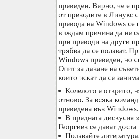
преведен. Вярно, че е п
от преводите в Линукс с
превода на Windows се п
виждам причина да не с
при преводи на други п
трябва да се ползват. П
Windows преведен, но с
Опит за даване на съвет
които искат да се заним
Колелото е открито, н
отново. За всяка команд
преведена във Windows.
В предната дискусия 
Георгиев се дават доста
Ползвайте литература