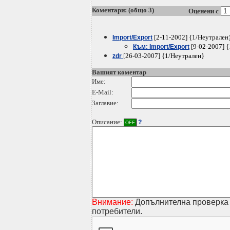
Коментари: (общо 3)
Оценени с
[2-11-2002] {1/Неутрален
Import/Export
[9-02-2007] 
Към: Import/Export
[26-03-2007] {1/Неутрален}
zdr
Вашият коментар
Име:
E-Mail:
Заглавие:
Описание:
?
OFF
Внимание:
Допълнителна проверка 
потребители.