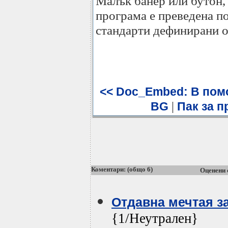
Малък банер или бутон, 
програма е преведена по
стандарти дефинирани о
<< Doc_Embed: В помо
|
BG
Пак за п
Коментари: (общо 6)
Оценени 
Отдавна мечтая з
{1/Неутрален}