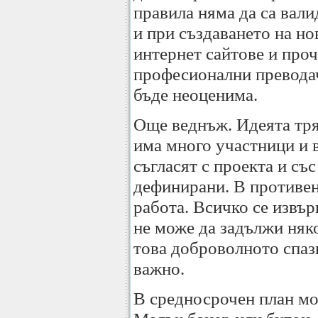
правила няма да са вали
и при създаването на но
интернет сайтове и проч
професионални превода
бъде неоценима.
Още веднъж. Идеята тря
има много участници и 
съгласят с проекта и съ
дефинирани. В противен
работа. Всичко се извъ
не може да задължи няко
това доброволното спаз
важно.
В средносрочен план мож