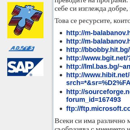
себе си изглежда добре,
Това се ресурсите, коит
http://m-balabanov.h
http://m-balabanov.
http://bbobby.hit.bg
http://www.bgit.ne
http://lml.bas.bg/~a
http://www.hibit.net/
srch=*&sr=%D2%F
http://sourceforge.
forum_id=167493
ftp://ftp.microsoft
Всеки си има различно м
съобразява с мнението н