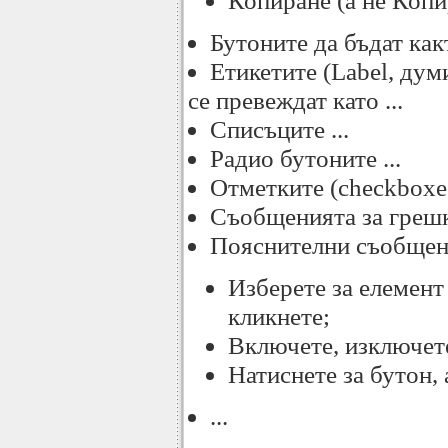
Копиране (а не Копи
Бутоните да бъдат как
Етикетите (Label, дум
се превеждат като ...
Списъците ...
Радио бутоните ...
Отметките (checkboxes)
Съобщенията за грешки
Пояснителни съобщен
Изберете за елемент 
кликнете;
Включете, изключете
Натиснете за бутон, 
...