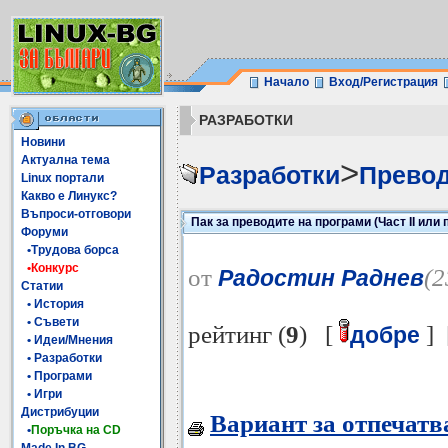
Начало
Вход/Регистрация
РАЗРАБОТКИ
Новини
Актуална тема
>
Разработки
Превод
Linux портали
Какво е Линукс?
Въпроси-отговори
Пак за преводите на програми (Част II или
Форуми
•Трудова борса
•Конкурс
от
(2
Радостин Раднев
Статии
• История
• Съвети
рейтинг (
9
) [
] 
добре
• Идеи/Мнения
• Разработки
• Програми
• Игри
Дистрибуции
Вариант за отпечатв
•
Поръчка на CD