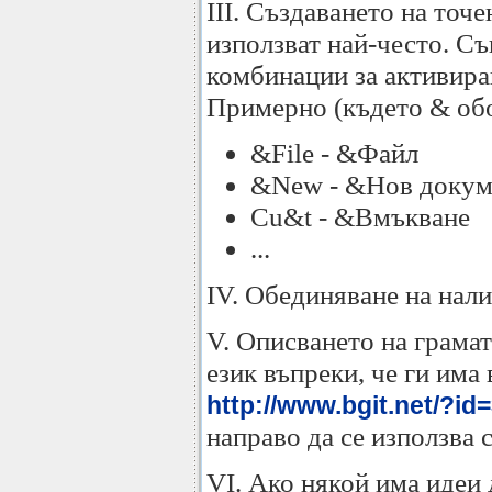
III. Създаването на точе
използват най-често. С
комбинации за активиран
Примерно (където & обоз
&File - &Файл
&New - &Нов докум
Cu&t - &Вмъкване
...
IV. Обединяване на нал
V. Описването на грама
език въпреки, че ги има
http://www.bgit.net/?i
направо да се използва 
VI. Ако някой има идеи 