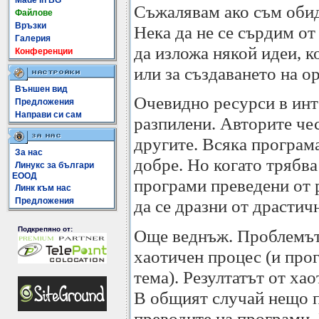
Made In BG
Съжалявам ако съм обид
Файлове
Връзки
Нека да не се сърдим от
Галерия
да изложа някой идеи, к
Конференции
или за създаването на о
Външен вид
Очевидно ресурси в инте
Предложения
Направи си сам
разпилени. Авторите чес
другите. Всяка програма
За нас
добре. Но когато трябва
Линукс за българи
ЕООД
програми преведени от 
Линк към нас
Предложения
да се дразни от драстич
Подкрепяно от:
Още веднъж. Проблемът 
хаотичен процес (и про
тема). Резултатът от ха
В общият случай нещо п
преводите на програми. 