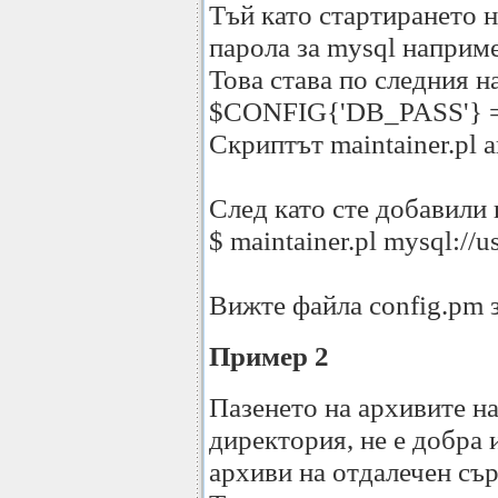
Тъй като стартирането н
парола за mysql наприме
Това става по следния н
$CONFIG{'DB_PASS'} = '
Скриптът maintainer.pl 
След като сте добавили
$ maintainer.pl mysql://u
Вижте файла config.pm 
Пример 2
Пазенето на архивите на
директория, не е добра 
архиви на отдалечен сър