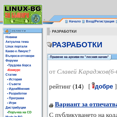
Начало
Вход/Регистрация
РАЗРАБОТКИ
Новини
Актуална тема
РАЗРАБОТКИ
Linux портали
Какво е Линукс?
Въпроси-отговори
Правене на архиви по "лесния начин"
Форуми
•Трудова борса
от
Славей Караджов(6-
•Конкурс
Статии
• История
• Съвети
рейтинг (
14
) [
]
добре
• Идеи/Мнения
• Разработки
• Програми
Вариант за отпечатв
• Игри
Дистрибуции
•
Поръчка на CD
С публикуването на кода