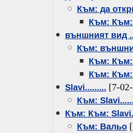
Към: да отк
Към: Към:
външният вид ..
Към: външния
Към: Към:
Към: Към:
[7-02-
Slavi.........
Към: Slavi......
Към: Към: Slavi...
[
Към: Вальо