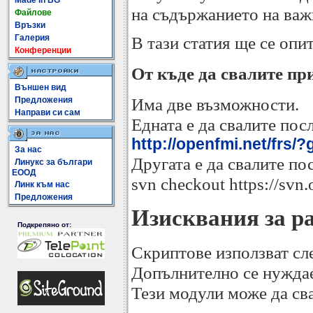
Made In BG
на съдържанието на важ
Файлове
Връзки
Галерия
В тази статия ще се опи
Конференции
От къде да свалите п
Външен вид
Има две възможности.
Предложения
Направи си сам
Едната е да свалите посл
http://openfmi.net/frs/
За нас
Другата е да свалите по
Линукс за българи
ЕООД
svn checkout https://svn.
Линк към нас
Предложения
Изисквания за р
Подкрепяно от:
Скриптове използват сле
Допълнително се нуждает
Тези модули може да сва