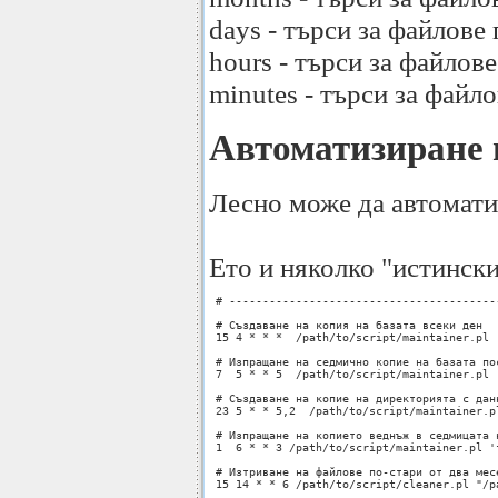
days - търси за файлове
hours - търси за файлов
minutes - търси за файл
Автоматизиране 
Лесно може да автоматиз
Ето и няколко "истински
 # ----------------------------------------
 # Създаване на копия на базата всеки ден

 15 4 * * *  /path/to/script/maintainer.pl 
 # Изпращане на седмично копие на базата по
 7  5 * * 5  /path/to/script/maintainer.pl 
 # Създаване на копие на директорията с данн
 23 5 * * 5,2  /path/to/script/maintainer.p
 # Изпращане на копието веднъж в седмицата н
 1  6 * * 3 /path/to/script/maintainer.pl '
 # Изтриване на файлове по-стари от два мес
 15 14 * * 6 /path/to/script/cleaner.pl "/p