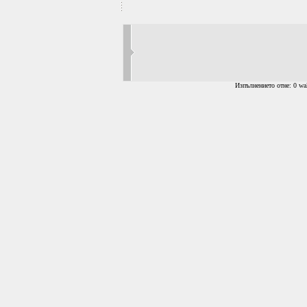
Изпълнението отне: 0 wal