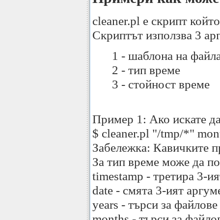
cleaner.pl е скрипт кой
Скриптът използва 3 ар
1 - шаблона на файл
2 - тип време
3 - стойност време
Пример 1: Ако искате да
$ cleaner.pl "/tmp/*" mon
Забележка: Кавичките
За тип време може да п
timestamp - третира 3-и
date - смята 3-ият аргу
years - търси за файлов
months - търси за файло