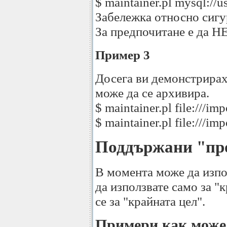
$ maintainer.pl mysql://
Забележка относно сигу
За предпочитане е да НЕ
Пример 3
Досега ви демонстрирахм
може да се архивира.
$ maintainer.pl file:///im
$ maintainer.pl file:///im
Поддържани "пр
В момента може да използ
да използвате само за 
се за "крайната цел".
Примери как може д