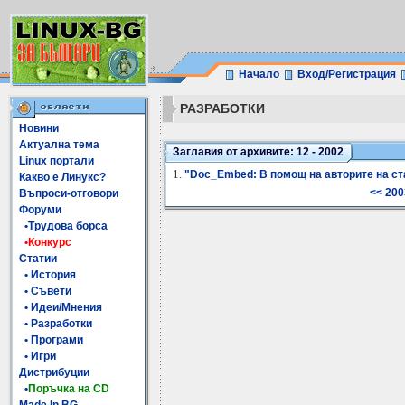
Начало
Вход/Регистрация
РАЗРАБОТКИ
Новини
Актуална тема
Заглавия от архивите: 12 - 2002
Linux портали
1.
"Doc_Embed: В помощ на авторите на ста
Какво е Линукс?
<< 200
Въпроси-отговори
Форуми
•Трудова борса
•Конкурс
Статии
• История
• Съвети
• Идеи/Мнения
• Разработки
• Програми
• Игри
Дистрибуции
•
Поръчка на CD