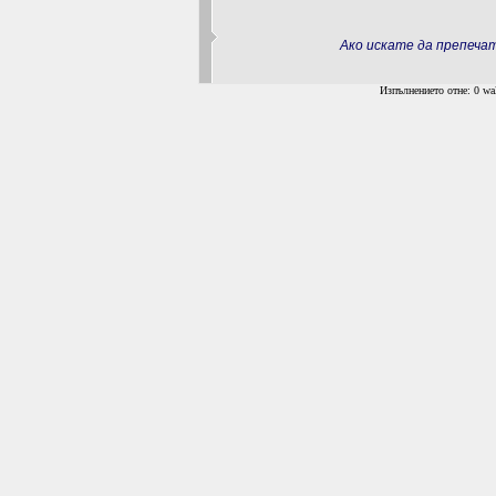
Ако искате да препеч
Изпълнението отне: 0 wal