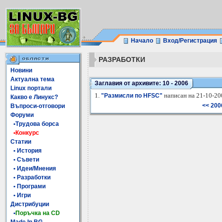
Начало
Вход/Регистрация
РАЗРАБОТКИ
Новини
Актуална тема
Заглавия от архивите: 10 - 2006
Linux портали
1.
написан на 21-10-20
"Размисли по HFSC"
Какво е Линукс?
<< 200
Въпроси-отговори
Форуми
•Трудова борса
•Конкурс
Статии
• История
• Съвети
• Идеи/Мнения
• Разработки
• Програми
• Игри
Дистрибуции
•
Поръчка на CD