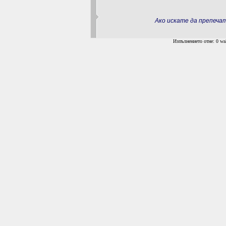
Ако искате да препеч
Изпълнението отне: 0 wal