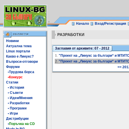
Начало
Вход/Регистрация
РАЗРАБОТКИ
Новини
Актуална тема
Заглавия от архивите: 07 - 2012
Linux портали
1.
"Проект на „Линукс за българи“ и МТИТС 
Какво е Линукс?
2.
"Проект на „Линукс за българи“ и МТИТС 
Въпроси-отговори
Форуми
<< 201
•Трудова борса
•Конкурс
Статии
• История
• Съвети
• Идеи/Мнения
• Разработки
• Програми
• Игри
Дистрибуции
•
Поръчка на CD