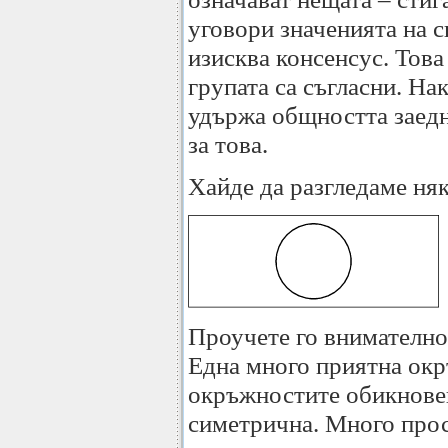
уговори значенията на с
изисква консенсус. Това
групата са съгласни. Нак
удържа общността заедн
за това.
Хайде да разгледаме ня
Проучете го внимателно
Една много приятна окр
окръжностите обикнове
симетрична. Много прос