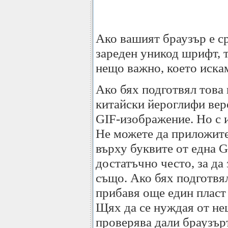
Ако вашият браузър е ср
зареден уникод шрифт, т
нещо важно, което искам
Ако бях подготвял това 
китайски йероглифи вер
GIF-изображение. Но с 
Не можете да приложите 
върху буквите от една G
достатъчно често, за да 
също. Ако бях подготвял
прибавя още един пласт
Щях да се нуждая от не
проверява дали браузър