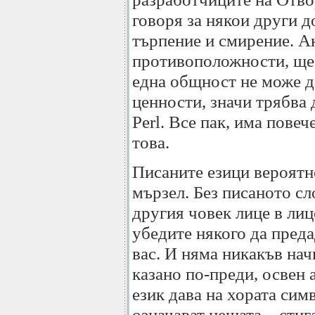
говоря за някои други д
търпение и смирение. Ак
противоположности, ще 
една общност не може 
ценности, значи трябва 
Perl. Все пак, има повеч
това.
Писаните езици вероятн
мързел. Без писаното сл
другия човек лице в лиц
убедите някого да пред
вас. И няма никакъв нач
казано по-преди, освен 
език дава на хората сим
означават нещата – стиг