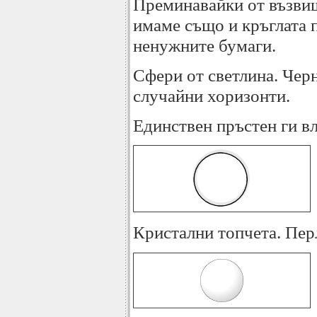
Преминавайки от възвиш
имаме също и кръглата п
ненужните бумаги.
Сфери от светлина. Чер
случайни хоризонти.
Единствен пръстен ги вл
Кристални топчета. Пер