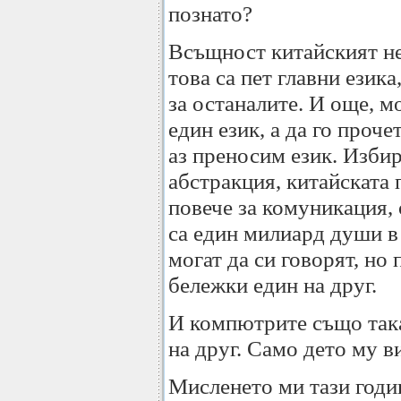
познато?
Всъщност китайският не
това са пет главни езика
за останалите. И още, м
един език, а да го проче
аз преносим език. Изби
абстракция, китайската 
повече за комуникация, 
са един милиард души в 
могат да си говорят, но
бележки един на друг.
И компютрите също така
на друг. Само дето му в
Мисленето ми тази годи