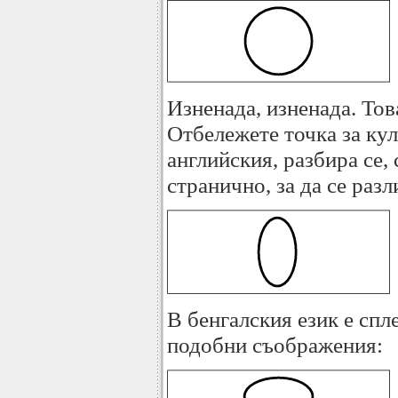
Изненада, изненада. Тов
Отбележете точка за ку
английския, разбира се,
странично, за да се разл
В бенгалския език е спле
подобни съображения: