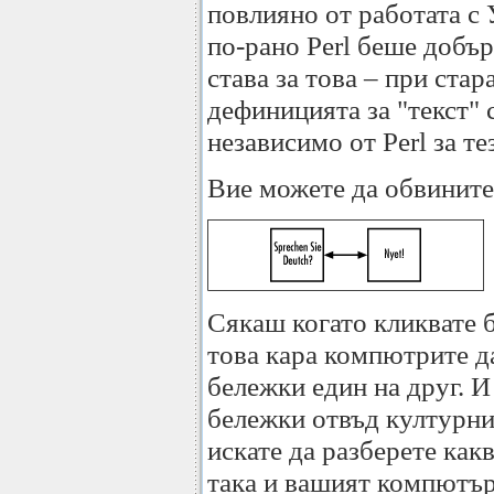
повлияно от работата с
по-рано Perl беше добър 
става за това – при стар
дефиницията за "текст" 
независимо от Perl за те
Вие можете да обвините 
Сякаш когато кликвате 
това кара компютрите д
бележки един на друг. И
бележки отвъд културнит
искате да разберете как
така и вашият компютър 