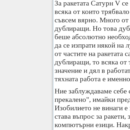
За ракетата Сатурн V се 
всяка от които трябвало
съвсем вярно. Много от 
дублиращи. Но това дуб
беше абсолютно необход
да се изпрати някой на 
от частите на ракетата с
дублиращи, то всяка от
значение и дял в работат
тяхната работа е именно 
Ние заблуждаваме себе с
прекалено", имайки пред
Изобилието не винаги е
става въпрос за ракети, 
компютърни езици. Накр