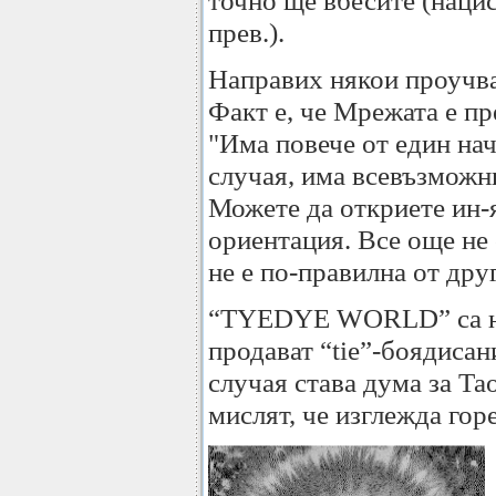
точно ще вбесите (нацис
прев.).
Направих някои проучва
Факт е, че Мрежата е п
"Има повече от един нач
случая, има всевъзможни
Можете да откриете ин-
ориентация. Все още не 
не е по-правилна от дру
“TYEDYE WORLD” са ня
продават “tie”-боядисан
случая става дума за Та
мислят, че изглежда гор