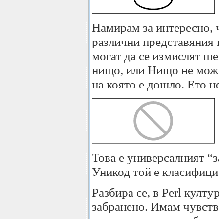
Намирам за интересно, ч
различни представяния 
могат да се измислят ш
нищо, или Нищо не може
на която е дошло. Ето н
Това е универсалният “
Уникод той е класифици
Разбира се, в Perl култу
забранено. Имам чувство