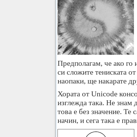
Предполагам, че ако го 
си сложите тениската от
наопаки, ще накарате дру
Хората от Unicode консо
изглежда така. Не знам д
това е без значение. Те 
начин, и сега така е пр