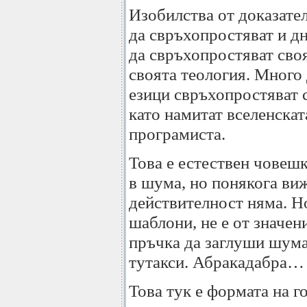
Изобилства от доказател
да свръхопростяват и д
да свръхопростяват сво
своята теология. Много
езици свръхопростяват с
като намитат вселенска
програмиста.
Това е естествен човешк
в шума, но понякога ви
действителност няма. Но
шаблони, не е от значе
пръчка да заглуши шума
тутакси. Абракадабра…
Това тук е формата на го