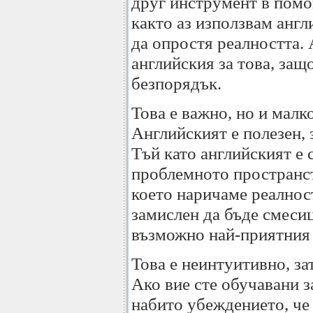
друг инструмент в помо
както аз използвам англ
да опростя реалността. 
английския за това, защ
безпорядък.
Това е важно, но и малк
Английският е полезен, 
Тъй като английският е 
проблемното пространст
което наричаме реалност
замислен да бъде смесиц
възможно най-приятния 
Това е неинтуитивно, за
Ако вие сте обучавани за
набито убеждението, че