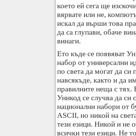
което ей сега ще изскоч
вярвате или не, компют
искал да върши това пр
да са глупави, обаче ви
винаги.
Ето къде се появяват У
набор от универсални и
по света да могат да си
навсякъде, както и да и
правилните неща с тях.
Уникод се случва да си 
национални набори от бу
ASCII, но никой на свет
тези езици. Никой и не о
всички тези езици. Не то