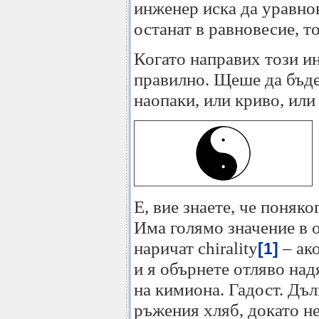
инженер иска да уравнов
останат в равновесие, т
Когато направих този ин-
правилно. Щеше да бъде 
наопаки, или криво, ил
Е, вие знаете, че поняко
Има голямо значение в 
наричат chirality
– ако
[1]
и я обърнете отляво над
на кимиона. Гадост. Дъл
ръжения хляб, докато не 