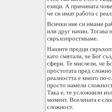
езици. А причината чове
че си имат работа с реал
Всички ние си имаме раб
или друг начин. Тогава 
свръхопростяваме.
Нашите предци свръхопр
като смятали, че Бог съ
сфери. Те мислели, че Б
простотата пред сложнос
реалността е много по-с
просто намели сложност
Така е, те усложнили из
момент. Вселената е сло
сложност.