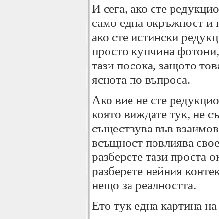
И сега, ако сте редукцио
само една окръжност и 
ако сте истински редукц
просто купчина фотони,
тази посока, защото тов
яснота по въпроса.
Ако вие не сте редукцио
която виждате тук, не с
съществува във взаимов
всъщност повлиява своет
разберете тази проста о
разберете нейния контек
нещо за реалността.
Ето тук една картина на