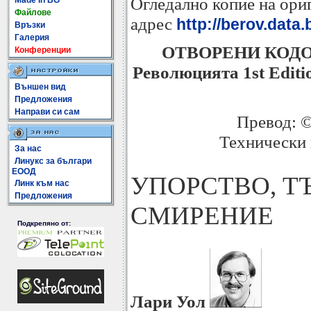
Огледално копие на ориг
Made In BG
Файлове
адрес
http://berov.data
Връзки
Галерия
ОТВОРЕНИ КОДОВЕ 
Конференции
Революцията 1st Editi
Външен вид
Предложения
Направи си сам
Превод: 
Технически 
За нас
Линукс за българи
ЕООД
УПОРСТВО, Т
Линк към нас
Предложения
СМИРЕНИЕ
Подкрепяно от:
Лари Уол