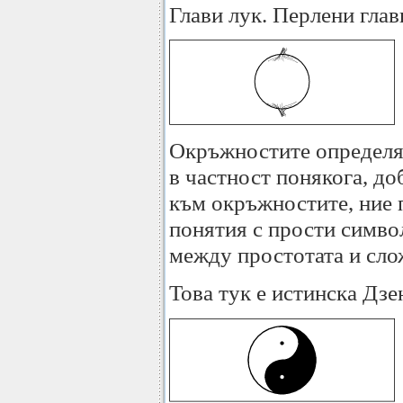
Глави лук. Перлени глав
Окръжностите определя
в частност понякога, д
към окръжностите, ние 
понятия с прости симво
между простотата и сло
Това тук е истинска Дзе