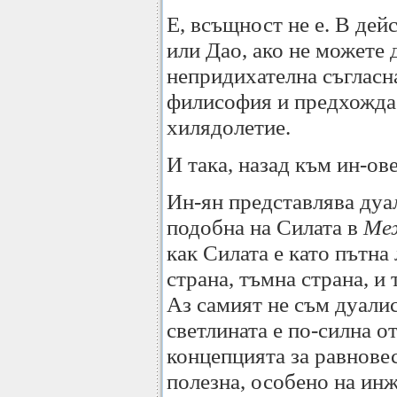
Е, всъщност не е. В дей
или Дао, ако не можете 
непридихателна съгласна
филисофия и предхожда 
хилядолетие.
И така, назад към ин-ове
Ин-ян представлява дуа
подобна на Силата в
Ме
как Силата е като пътна
страна, тъмна страна, и 
Аз самият не съм дуалис
светлината е по-силна о
концепцията за равновес
полезна, особено на инж