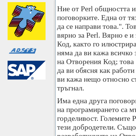
Ние от Perl общността 
поговорките. Една от тя
да се направи това.". То
вярно за Perl. Вярно е 
Код, както го илюстрират
няма да ви кажа всичко 
на Отворения Код; това 
да ви обясня как работи
ви кажа нещо относно съ
тръгнал.
Има една друга поговор
на програмирането са м
горделивост. Големите 
тези добродетели. Същот
разработчиците на Отво