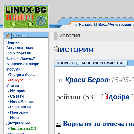
Начало
Вход/Регистрация
ИСТОРИЯ
Новини
Актуална тема
ИСТОРИЯ
Linux портали
Какво е Линукс?
УПОРСТВО, ТЪРПЕНИЕ И СМИРЕНИЕ
Въпроси-отговори
Форуми
•Трудова борса
от
(15-05-
Краси Беров
•Конкурс
Статии
• История
рейтинг (
53
) [
]
добре
• Съвети
• Идеи/Мнения
• Разработки
• Програми
• Игри
Вариант за отпечатв
Дистрибуции
•
Поръчка на CD