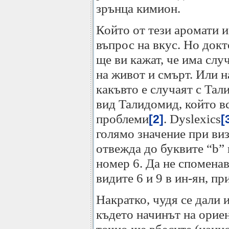
зрънца кимион.
Който от тези аромати и
въпрос на вкус. Но док
ще ви кажат, че има случ
на живот и смърт. Или 
какъвто е случаят с Та
вид Талидомид, който в
проблеми
. Dyslexics
[2]
[
голямо значение при ви
отвежда до буквите “b” 
номер 6. Да не споменав
видите 6 и 9 в ин-ян, пр
Накратко, чудя се дали 
където начинът на орие