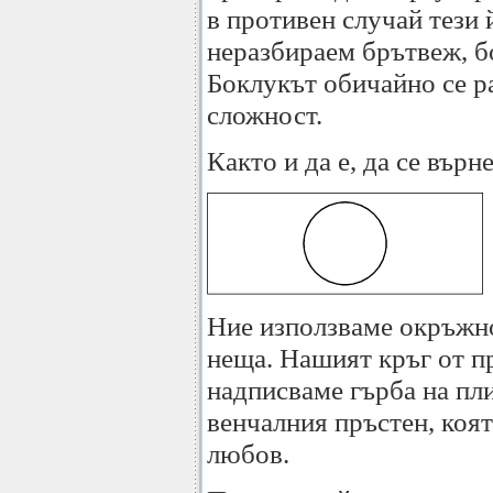
в противен случай тези 
неразбираем брътвеж, б
Боклукът обичайно се р
сложност.
Както и да е, да се върн
Ние използваме окръжно
неща. Нашият кръг от п
надписваме гърба на пл
венчалния пръстен, коят
любов.