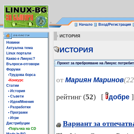
Начало
Вход/Регистрация
ИСТОРИЯ
Новини
Актуална тема
ИСТОРИЯ
Linux портали
Какво е Линукс?
Проект за преброяване на Линукс потребит
Въпроси-отговори
Форуми
•Трудова борса
от
(22
Мариян Маринов
•Конкурс
Статии
• История
рейтинг (
52
) [
]
добре
• Съвети
• Идеи/Мнения
• Разработки
• Програми
• Игри
Вариант за отпечатв
Дистрибуции
•
Поръчка на CD