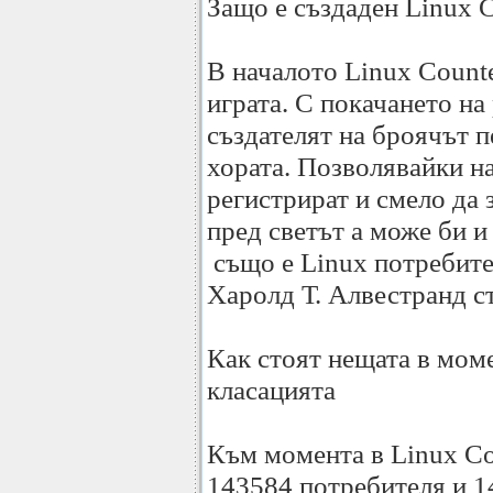
Защо е създаден Linux 
В началото Linux Counte
играта. С покачането н
създателят на броячът п
хората. Позволявайки на
регистрират и смело да 
пред светът а може би и 
също е Linux потребител
Харолд Т. Алвестранд с
Как стоят нещата в моме
класацията
Към момента в Linux Co
143584 потребителя и 