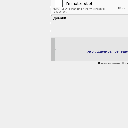
Ако искате да препеч
Изпълнението отне: 0 wal