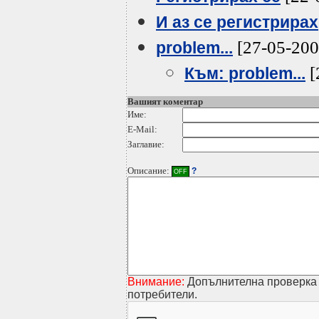
И аз се регистрирах
[27-05-200
problem...
[
Към: problem...
Вашият коментар
Име:
E-Mail:
Заглавие:
Описание:
?
OFF
Внимание:
Допълнителна проверка 
потребители.