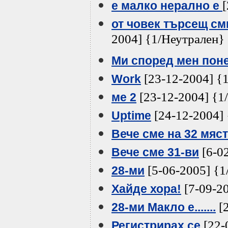
е малко нерално е
от човек търсещ см
2004] {1/Неутрален}
Ми според мен пон
[23-12-2004] {
Work
[23-12-2004] {1
ме 2
[24-12-2004]
Uptime
Вече сме на 32 мяст
[6-0
Вече сме 31-ви
[5-06-2005] {1
28-ми
[7-09-2
Хайде хора!
[2
28-ми Макло е.......
[22-
Регистрирах се