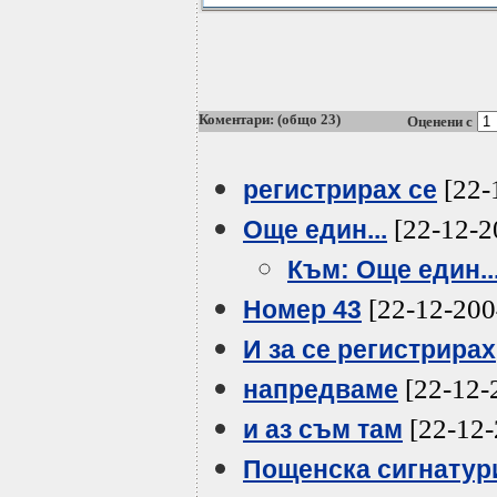
Коментари: (общо 23)
Оценени с
[22-
регистрирах се
[22-12-2
Още един...
Към: Още един..
[22-12-200
Номер 43
И за се регистрирах
[22-12-
напредваме
[22-12-
и аз съм там
Пощенска сигнатур