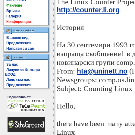
The Linux Counter Proje
Made In BG
Файлове
http://counter.li.org
Връзки
Галерия
Конференции
История
Външен вид
На 30 септември 1993 г
Предложения
Направи си сам
изпраща съобщение1 в д
новинарски групи comp.
За нас
From:
(H
hta@uninett.no
Линукс за българи
ЕООД
Newsgroups: comp.os.li
Линк към нас
Предложения
Subject: Counting Linux 
Подкрепяно от:
Hello,
there have been many atte
Linux