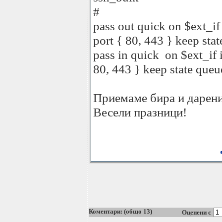
#
pass out quick on $ext_if
port { 80, 443 } keep st
pass in quick on $ext_if 
80, 443 } keep state qu
Приемаме бира и дарени
Весели празници!
Коментари: (общо 13)
Оценени с