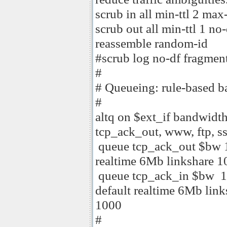
scrub in all min-ttl 2 ma
scrub out all min-ttl 1 n
reassemble random-id
#scrub log no-df fragmen
#
# Queueing: rule-based b
#
altq on $ext_if bandwid
tcp_ack_out, www, ftp, s
queue tcp_ack_out $bw 1
realtime 6Mb linkshare 
queue tcp_ack_in $bw 10
default realtime 6Mb lin
1000
#