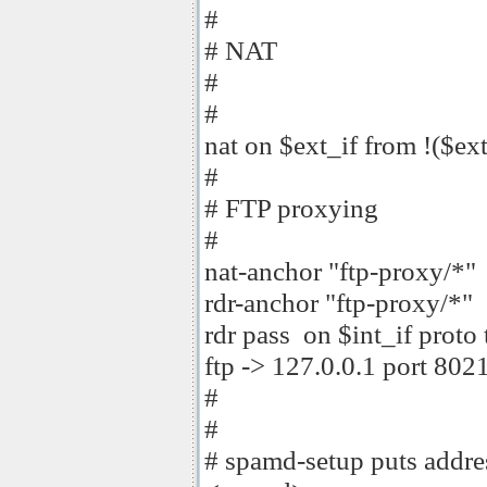
#
# NAT
#
#
nat on $ext_if from !($ext
#
# FTP proxying
#
nat-anchor "ftp-proxy/*"
rdr-anchor "ftp-proxy/*"
rdr pass on $int_if proto 
ftp -> 127.0.0.1 port 802
#
#
# spamd-setup puts addres