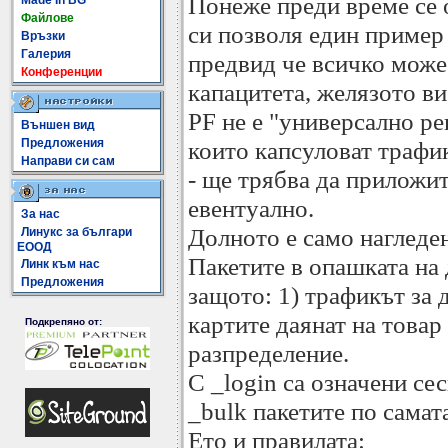
Понеже преди време се
Made In BG
Файлове
си позволя един пример 
Връзки
Галерия
предвид че всичко може 
Конференции
капацитета, желязото ви
PF не е "универсално ре
Външен вид
Предложения
които капсуловат трафи
Направи си сам
- ще трябва да приложи
евентуално.
За нас
Долното е само нагледен
Линукс за българи
ЕООД
Пакетите в опашката на
Линк към нас
Предложения
защото: 1) трафикът за
картите даянат на товар 
Подкрепяно от:
разпределение.
С _login са означени сес
_bulk пакетите по самат
Ето и правилата: