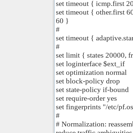
set timeout { icmp.first 2
set timeout { other.first 6
60 }
#
set timeout { adaptive.st
#
set limit { states 20000, 
set loginterface $ext_if
set optimization normal
set block-policy drop
set state-policy if-bound
set require-order yes
set fingerprints "/etc/pf.o
#
# Normalization: reassem
reduce traffic ambiguities