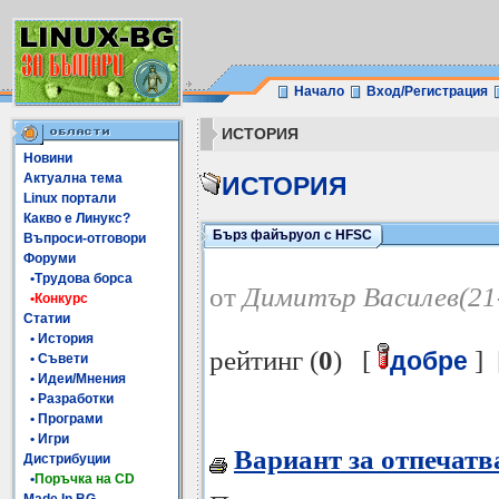
Начало
Вход/Регистрация
ИСТОРИЯ
Новини
Актуална тема
ИСТОРИЯ
Linux портали
Какво е Линукс?
Бърз файъруол с HFSC
Въпроси-отговори
Форуми
•Трудова борса
от
Димитър Василев(21
•Конкурс
Статии
• История
рейтинг (
0
) [
] 
добре
• Съвети
• Идеи/Мнения
• Разработки
• Програми
• Игри
Вариант за отпечатв
Дистрибуции
•
Поръчка на CD