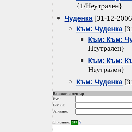
{1/Неутрален}
[31-12-2006
Чуденка
[3
Към: Чуденка
Към: Към: Ч
Неутрален}
Към: Към: К
Неутрален}
[3
Към: Чуденка
Вашият коментар
Име:
E-Mail:
Заглавие:
Описание:
?
OFF