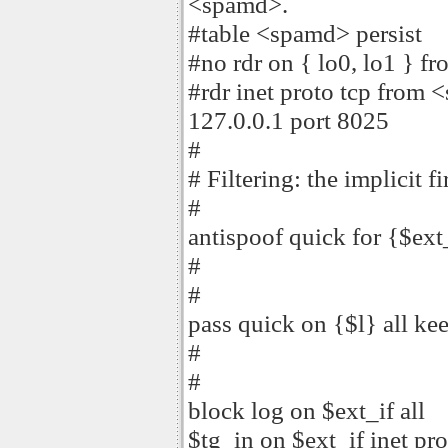
<spamd>.
#table <spamd> persist
#no rdr on { lo0, lo1 } f
#rdr inet proto tcp from 
127.0.0.1 port 8025
#
# Filtering: the implicit fi
#
antispoof quick for {$ext_
#
#
pass quick on {$l} all kee
#
#
block log on $ext_if all
$tg_in on $ext_if inet pr