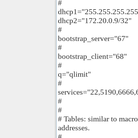
#
dhcp1="255.255.255.255
dhcp2="172.20.0.9/32"
#
bootstrap_server="67"
#
bootstrap_client="68"
#
q="qlimit"
#
services="22,5190,6666,
#
#
# Tables: similar to macr
addresses.
#