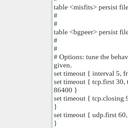
table <misfits> persist file
#
#
table <bgpeer> persist fil
#
#
# Options: tune the behavi
given.
set timeout { interval 5, f
set timeout { tcp.first 30
86400 }
set timeout { tcp.closing 
}
set timeout { udp.first 60
}