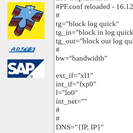
#PF.conf reloaded - 16.1
#
tg="block log quick"
tg_in="block in log quic
tg_out="block out log qu
#
bw="bandwidth"
ext_if="xl1"
int_if="fxp0"
l="lo0"
int_net=""
#
#
DNS="{IP, IP}"