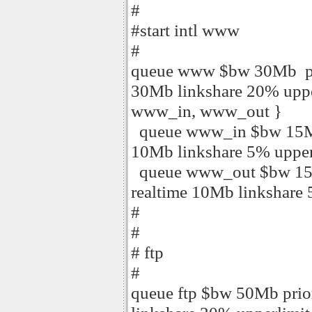
#
#start intl www
#
queue www $bw 30Mb prio
30Mb linkshare 20% uppe
www_in, www_out }
queue www_in $bw 15Mb p
10Mb linkshare 5% uppe
queue www_out $bw 15Mb
realtime 10Mb linkshare
#
#
# ftp
#
queue ftp $bw 50Mb prior