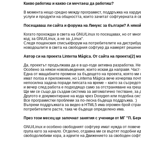
Какво работиш и какво си мечтаеш да работиш?
В момента нещо средно между програмист, поддръжка на хардуер
услуги и продукти на общността, които зачитат софтуерната ѝ св
Посещаваш ли сайта и форума на Линукс за българи? А няко
Когато прохождах в света на GNU/Linux го посещавах, но от мног
код; за GNU/Linux, а не за „Linux“.
Следя пощенския списък/форум на потребителите на дистрибуция
новодошлите в света на свободния софтуер да намерят решения
Автор си на проекта Linterna Mágica. От сайта на проекта[2]
Да, проектът продължава да е в що-годе активна разработка. Не 
Особено за някои нововъведения, които искам да направя. Част 
Една от мащабните промени за бъдещето на проекта, която ми 
имат полза и приложение, но Linterna Mágica вече изчерпва по
непосилна задача поради липсата на време – както за съсредо
и вечер след работа е подходящо само за отстраняване на греш
Ще ми се също да създам система за автоматично тестване, за 
Другото е документиране на кода чрез Doxygen или подобна сист
Все програмистки проблеми за по-лесна бъдеща поддръжка. :)
Въпреки поддръжката за видео в HTML5 има огромен брой страни
потребителите расте, така че бъдеще определено има.
През този месец ще започнат занятия с ученици от МГ "П. Бер
GNU/Linux и особено свободният софтуер имат нужда от повече 
група като за начало. Отделно, отдавна ми се въртят подобни 
свободолюбиви хора, а идеите на Движението за свободен софту