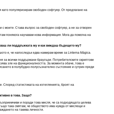
ля като популяризирам свободен софтуер. От предлагане на
и с моите. Става въпрос за свободен софтуер, а не за отворен
 там понякога научавам нова информация. Мога да помогна на
ължаваш ли поддръжката му и как виждаш бъдещето му?
ото е, че напоследък едва намирам време за Linterna Mágica.
ния за всички поддържани браузъри. Потребителските скриптове
азява зле на функционалността. За момента обаче, това е
исането в полубудно-полусъзнателно състояние и сутрин преди
е. Според статистиката на изтеглянията, броят на
ктивно в това. Защо?
възприемчиви и поради това мисля, че са подходящата целева
 Също така смятам, че обществото има нужда от мислещи и
аждането на такива личности.