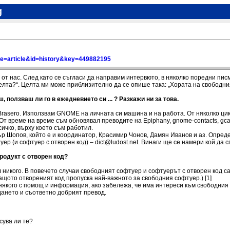
g
page=article&id=history&key=449882195
 от нас. След като се съгласи да направим интервюто, в няколко поредни пис
целта?“. Целта ми може приблизително да се опише така: „Хората на свободния
ползваш ли го в ежедневието си ... ? Разкажи ни за това.
е Brasero. Използвам GNOME на личната си машина и на работа. От няколко 
r. От време на време съм обновявал преводите на Epiphany, gnome-contacts, gc
ичко, върху което съм работил.
р Шопов, който е и координатор, Красимир Чонов, Дамян Иванов и аз. Опред
ер (и софтуер с отворен код) – dict@ludost.net. Винаги ще се намери кой д
родукт с отворен код?
 никого. В повечето случаи свободният софтуер и софтуерът с отворен код са
Защото отвореният код пропуска най-важното за свободния софтуер.) [1]
някого с помощ и информация, ако забележа, че има интереси към свободния 
дането и съответно добрият превод.
сува ли те?