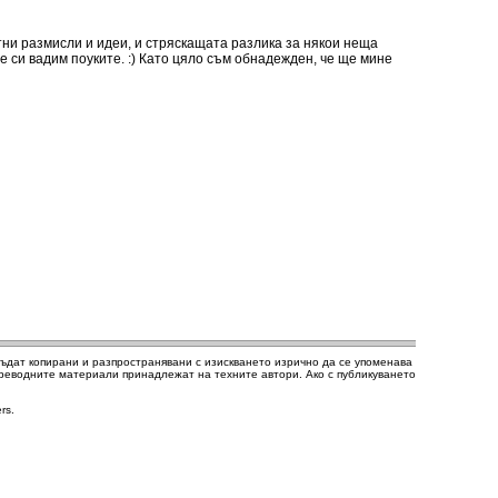
тни размисли и идеи, и стряскащата разлика за някои неща
е си вадим поуките. :) Като цяло съм обнадежден, че ще мине
а бъдат копирани и разпространявани с изискването изрично да се упоменава
 преводните материали принадлежат на техните автори. Ако с публикуването
rs.