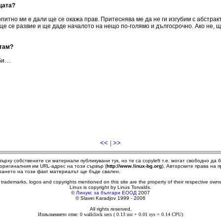
щата?
итно ми е дали ще се окажа прав. Притеснява ме да не ги изгубим с абстрак
ще се развие и ще даде началото на нещо по-голямо и дългосрочно. Ако не, щ
итам?
 би…
<<
|
>>
върху собствените си материали публикувани тук, но те са copyleft т.е. могат свободно д
т оригиналния им URL-адрес на този сървър (
http://www.linux-bg.org
). Авторските права на
ирането на този факт материалът ще бъде свален.
l trademarks, logos and copyrights mentioned on this site are the property of their respective owne
Linux is copyright by Linus Torvalds.
©
Линукс за българи ЕООД
2007
© Slavei Karadjov 1999 - 2006
All rights reserved.
Изпълнението отне: 0 wallclock secs ( 0.13 usr + 0.01 sys = 0.14 CPU)