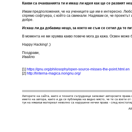
Какви са очакванията ти и имаш ли идея как ще се развият не
Имам предположения, че на учениците ще им е интересно. Любоп
спрямо софтуера, с който са свикнали. Надявам се, че проектът 
добре.
Искаш ли да добавиш нещо, за което не съм се сетил да те п
В момента не ми хрумва какво повече мога да кажа. Освен може
Happy Hacking! ;)
Поздрави,
Ивайло
[1]
https://gnu.org/philosophy/open-source-misses-the-point.html.en
[2]
http://linterna-magica.nongnu.org/
Авторите на сайта, както и техните сътрудници запазват авторските права 
името на автора, както и да се публикува на видно място, че те са взети о
тук на някакъв материал неволно са нарушени нечии права - след констат
Al