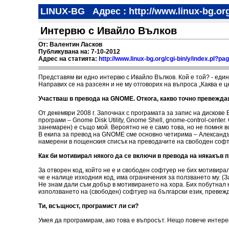
LINUX-BG
Адрес : http://www.linux-bg.or
Интервю с Ивайло Вълков
От: Валентин Ласков
Публикувана на: 7-10-2012
Адрес на статията:
http://www.linux-bg.org/cgi-bin/y/index.pl?
Представям ви едно интервю с Ивайло Вълков. Кой е той? - един
Направих се на разсеян и не му отговорих на въпроса „Каква е 
Участваш в превода на GNOME. Откога, какво точно превеждаш, 
От декември 2008 г. Започнах с програмата за запис на дисков
програми – Gnome Disk Utility, Gnome Shell, gnome-control-cente
занемарен) е също мой. Вероятно не е само това, но не помня вс
В екипа за превод на GNOME сме основно четирима – Александъ
намерени в пощенския списък на преводачите на свободен софту
Как би мотивирал някого да се включи в превода на някакъв п
За отворен код, който не е и свободен софтуер не бих мотивирал
че е налице изходния код, има ограничения за ползването му. (
Не знам дали съм добър в мотивирането на хора. Бих побутнал 
използването на (свободен) софтуер на български език, превеж
Ти, всъщност, програмист ли си?
Умея да програмирам, ако това е въпросът. Нещо повече интере