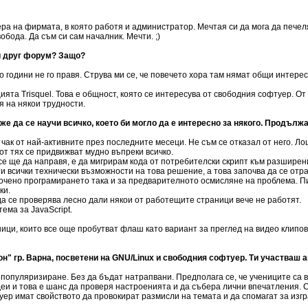
а на фирмата, в която работя и администратор. Мечтая си да мога да пече
обода. Да съм си сам началник. Мечти. ;)
й друг форум? Защо?
о години не го правя. Струва ми се, че повечето хора там нямат общи интерес
та Trisquel. Това е общност, която се интересува от свободния софтуер. От
 на някои трудности.
 може да се научи всичко, което би могло да е интересно за някого. Прод
чак от най-активните през последните месеци. Не съм се отказал от него. Лош
от тях се придвижват мудно въпреки всичко.
се ще да направя, е да мигрирам кода от потребителски скрипт към разшире
чти всички технически възможности на това решение, а това започва да се отр
точено програмирането така и за предварителното осмисляне на проблема. П
ки.
да се проверява лесно дали някои от работещите страници вече не работят.
ема за JavaScript.
ци, които все още пробутват флаш като вариант за преглед на видео клипов
он" гр. Варна, посветени на GNU/Linux и свободния софтуер. Ти участваш а
популяризиране. Без да бъдат натрапвани. Предполага се, че учениците са 
идеи и това е шанс да проверя настроенията и да събера лични впечатления.
ер имат свойството да провокират размисли на темата и да спомагат за изгр