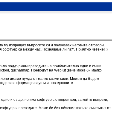
ма му изпращах въпросите си и получавах неговите отговори.
 софтуер са между нас. Познаваме ли ги?“. Приятно четене! :)
цикъла поддържам преводите на приблизително едни и същи
alctool, gucharmap. Преводът на WebKit (вече може би малко
елено имаме нужда от малко свежи сили. Можем да бъдем
а сподели информация и упъти новодошлите.
 едно и също, но има софтуер с отворен код, за който въпреки,
софтуер и преводите. Може би бих обяснил какъв е смисълът от