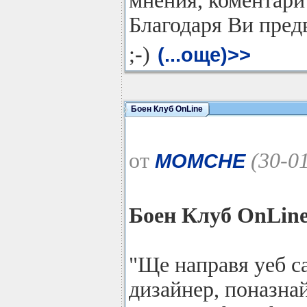
мнения, коментари
Благодаря Ви пред
;-)
(...още)>>
Боен Клуб OnLine
от
(30-01
MOMCHE
Боен Клуб OnLin
"Ще направя уеб са
дизайнер, поназна