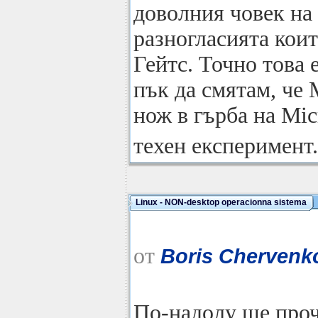
доволния човек на
разногласията коит
Гейтс. Точно това 
пък да смятам, че
нож в гърба на Micr
техен експеримент
Linux - NON-desktop operacionna sistema
от
Boris Chervenk
По-надолу ще проч