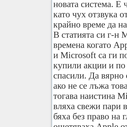
новата система. Е 
като чух отзвука о
крайно време да н
В статията си г-н 
времена когато App
и Microsoft са ги п
купили акции и по 
спасили. Да вярно 
ако не се лъжа тов
тогава наистина Mi
вляха свежи пари в
бяха без право на г
ощетяваха Apple о