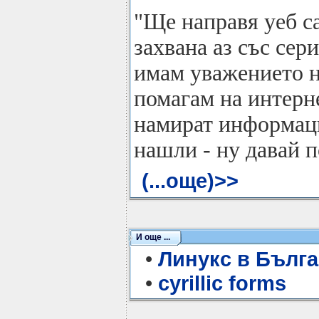
"Ще направя уеб сай
захвана аз със сер
имам уважението на
помагам на интерн
намират информаци
нашли - ну давай 
(...още)>>
И още ...
•
Линукс в Бълг
•
cyrillic forms