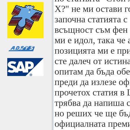
X?" не ми остави 
започна статията с
всъщност съм фен 
ми е идол, така че 
позицията ми е при
сте далеч от истина
опитам да бъда обе
преди да излезе о
прочетох статия в 
трябва да напиша 
но реших че ще бъ
официалната преми