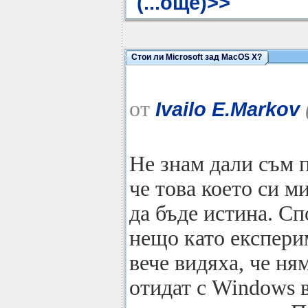
(...още)>>
Стои ли Microsoft зад MacOS Х?
от
Ivailo E.Markov
Не знам дали съм п
че това което си м
да бъде истина. С
нещо като експерим
вече видяха, че ня
отидат с Windows 