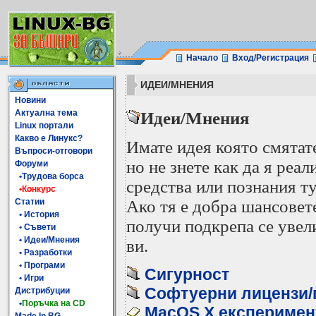
Начало
Вход/Регистрация
ИДЕИ/МНЕНИЯ
Новини
Актуална тема
Идеи/Мнения
Linux портали
Какво е Линукс?
Имате идея която смятат
Въпроси-отговори
но не знете как да я реа
Форуми
•Трудова борса
средства или познания ту
•Конкурс
Статии
Ако тя е добра шансовете
• История
получи подкрепа се увел
• Съвети
• Идеи/Мнения
ви.
• Разработки
• Програми
Сигурност
• Игри
Софтуерни лицензи/п
Дистрибуции
•
Поръчка на CD
MacOS X експеримент 