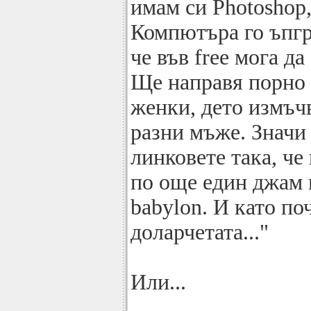
имам си Photoshop
Компютъра го ъпгр
че във free мога д
Ще направя порно 
женки, дето измъч
разни мъже. Значи 
линковете така, че
по още един джам 
babylon. И като по
доларчетата..."
Или...