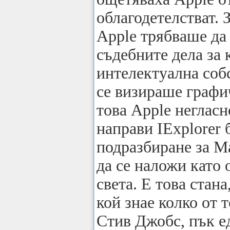
облагодетелстват.
Apple трябваше да 
съдебните дела за 
интелектуална собс
се визираше графи
това Apple негласн
направи IExplorer 
подразбиране за Ma
да се наложи като 
света. Е това стана
кой знае колко от 
Стив Джобс, пък ед