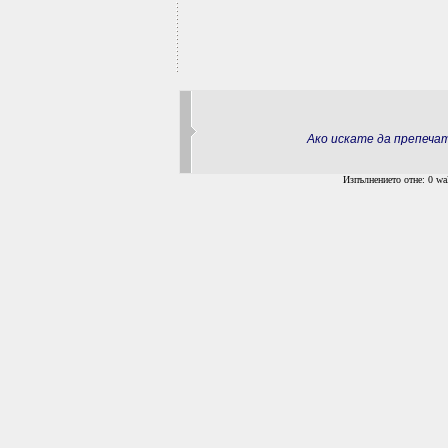
Ако искате да препеч
Изпълнението отне: 0 wal