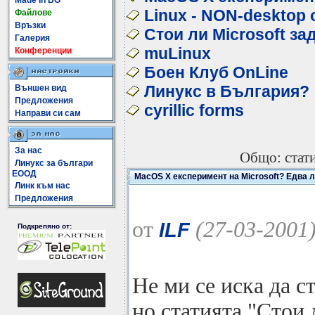
Made In BG
Linux - NON-desktop 
Файлове
Връзки
Стои ли Microsoft за
Галерия
muLinux
Конференции
Боен Клуб OnLine
Линукс в България?
Външен вид
Предложения
cyrillic forms
Направи си сам
За нас
Общо: статии
Линукс за българи
ЕООД
MacOS X експеримент на Microsoft? Едва л
Линк към нас
Предложения
от
(27-03-2001
ILF
Подкрепяно от:
Не ми се иска да с
но статията "Стои 