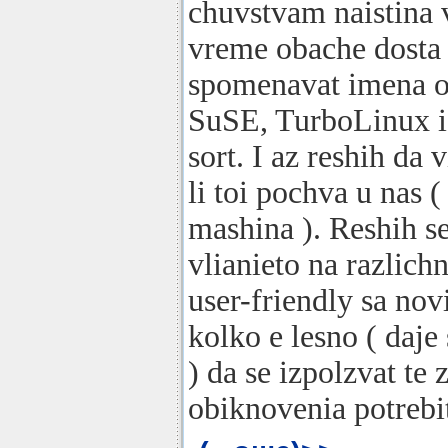
chuvstvam naistina 
vreme obache dosta 
spomenavat imena o
SuSE, TurboLinux i
sort. I az reshih da 
li toi pochva u nas 
mashina ). Reshih se
vlianieto na razlichn
user-friendly sa novi
kolko e lesno ( daje
) da se izpolzvat te
obiknovenia potrebit