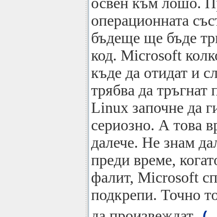
освен към лошо. Пр
операционната със
бъдеще ще бъде тр
код. Microsoft колк
къде да отидат и с
трябва да тръгнат п
Linux започне да г
сериозно. А това в
далече. Не знам да
преди време, когат
фалит, Microsoft с
подкрепи. Точно т
да произвеждат
(.