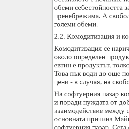
обеми себестойността за
пренебрежима. А свобод
големи обеми.
2.2. Комодитизация и ко
Комодитизация се нарич
около определен продук
евтин е продуктът, толк
Това пък води до още п
цени - в случая, на сво
На софтуерния пазар ко
и поради нуждата от до
взаимодействие между 
основната причина Майк
софтуерния пазар. Сега