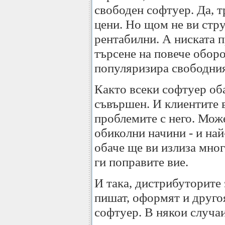
свободен софтуер. Да, т
цени. Но щом не ви стру
рентабилни. А ниската 
търсене на повече оборо
популяризира свободния
Както всеки софтуер оба
съвършен. И клиентите 
проблемите с него. Може
обиколни начини - и най
обаче ще ви излиза мног
ги поправите вие.
И така, дистрибуторите 
пишат, оформят и друго
софтуер. В някои случа