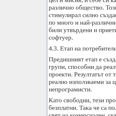
различно общество. Тоз
стимулирал силно създа
по много и най-различни
били утвърдени и приет
софтуер.
4.3. Етап на потребител
Предишният етап е създ
групи, способни да реа
проекти. Резултатът от 
реално използваеми за ц
непрограмисти.
Като свободни, тези про
безплатни. Така че са п
свят на комерсиален, ск