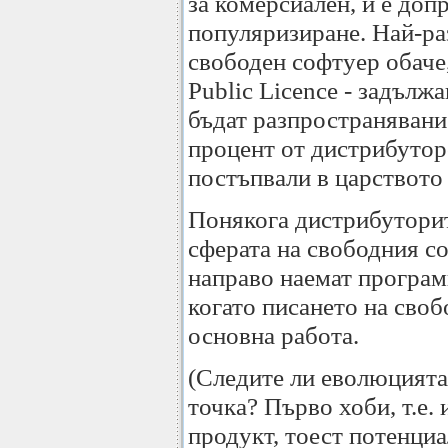
за комерсиален, и е доп
популяризиране. Най-ра
свободен софтуер обаче
Public Licence - задълж
бъдат разпространявани
процент от дистрибутор
постъпвали в царството
Понякога дистрибуторит
сферата на свободния с
направо наемат програми
когато писането на сво
основна работа.
(Следите ли еволюцията
точка? Първо хоби, т.е.
продукт, тоест потенциа