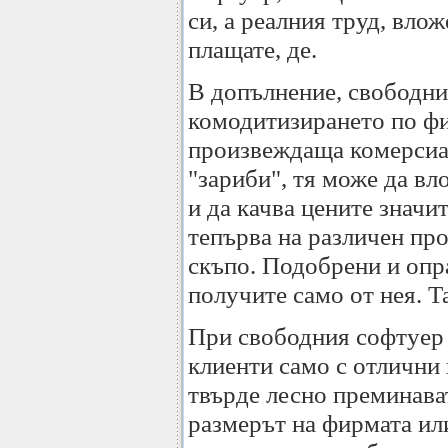
си, а реалния труд, вло
плащате, де.
В допълнение, свободн
комодитизирането по ф
произвеждаща комерсиал
"зариби", тя може да вл
и да качва цените значи
тепърва на различен про
скъпо. Подобрени и опр
получите само от нея. Та
При свободния софтуер м
клиенти само с отлични 
твърде лесно преминава
размерът на фирмата ил