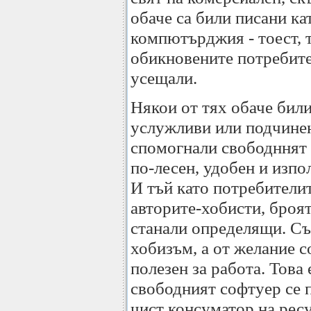
обаче са били писани ка
компютърджия - тоест, 
обикновените потребите
усещали.
Някои от тях обаче бил
услужливи или подчинен
спомогнали свободннят 
по-лесен, удобен и изпо
И тъй като потребителит
авторите-хобисти, броят
станали определящи. Съ
хобизъм, а от желание с
полезен за работа. Това 
свободният софтуер се
чист консуматор на рес