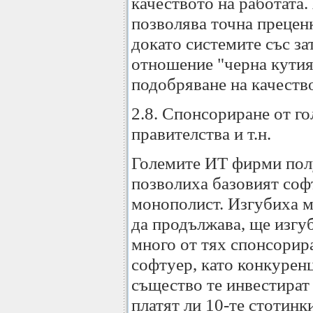
качеството на работата.
позволява точна преценк
докато системите със за
отношение "черна кутия"
подобряване на качество
2.8. Спонсориране от г
правителства и т.н.
Големите ИТ фирми полу
позволиха базовият соф
монополист. Изгубиха м
да продължава, ще изгуб
много от тях спонсорир
софтуер, като конкурен
същество те инвестират
платят ли 10-те стотинк