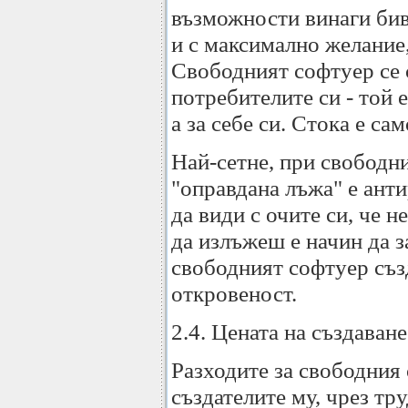
възможности винаги бив
и с максимално желание
Свободният софтуер се 
потребителите си - той 
а за себе си. Стока е са
Най-сетне, при свободн
"оправдана лъжа" е ант
да види с очите си, че н
да излъжеш е начин да 
свободният софтуер съз
откровеност.
2.4. Цената на създаван
Разходите за свободния 
създателите му, чрез тру