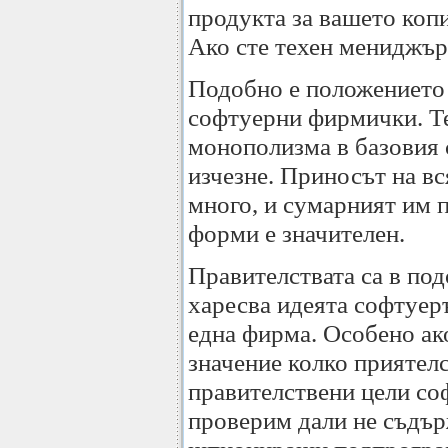
продукта за вашето копи
Ако сте техен мениджър
Подобно е положението
софтуерни фирмички. Те
монополизма в базовия с
изчезне. Приносът на вс
много, и сумарният им 
форми е значителен.
Правителствата са в по
харесва идеята софтуер
една фирма. Особено ако
значение колко приятелс
правителствени цели со
проверим дали не съдър