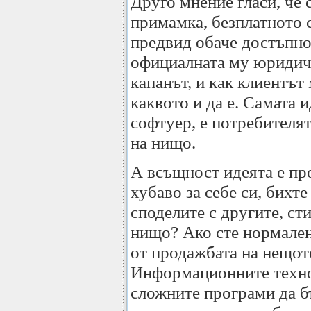
Друго мнение гласи, че 
примамка, безплатното с
предвид обаче достъпно
официалната му юридиче
капанът, и как клиентът
каквото и да е. Самата 
софтуер, е потребителят
на нищо.
А всъщност идеята е пр
хубаво за себе си, бихт
споделите с другите, сти
нищо? Ако сте нормален 
от продажбата на нещото
Информационните техно
сложните програми да б