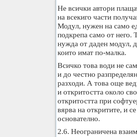
Не всички автори плаща
на всекиго части получа
Модул, нужен на само е
подкрепа само от него. 
нужда от даден модул, д
които имат по-малка.
Всичко това води не сам
и до честно разпределя
разходи. А това още ве
и откритостта около св
откритостта при софтуер
вярва на откритите, и с
основателно.
2.6. Неограничена вза