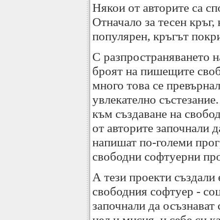
Някои от авторите са сп
Отначало за тесен кръг,
популярен, кръгът покри
С разпространяването н
броят на пишещите своб
много това се превърнал
увлекателно състезание
към създаване на свобод
от авторите започнали да
напишат по-големи прог
свободни софтуерни про
А тези проекти създали 
свободния софтуер - со
започнали да осъзнават 
цел и мисия, и себе си к