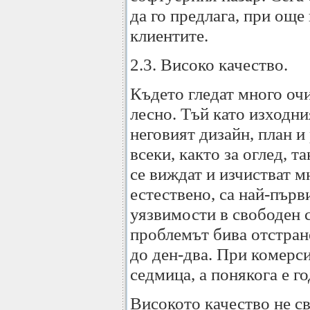
да го предлага, при още
клиентите.
2.3. Високо качество.
Където гледат много очи
лесно. Тъй като изходни
неговият дизайн, план и
всеки, както за оглед, т
се виждат и изчистват м
естествено, са най-първ
уязвимости в свободен 
проблемът бива отстране
до ден-два. При комерси
седмица, а понякога е г
Високото качество не с