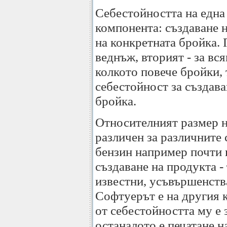
Себестойността на една
компонента: създаване 
на конкретната бройка.
веднъж, вторият - за вс
колкото повече бройки,
себестойност за създава
бройка.
Относителният размер н
различен за различните
бензин например почти 
създаване на продукта -
известни, усъвършенств
Софтуерът е на другия к
от себестойността му е 
останалото е печатане н