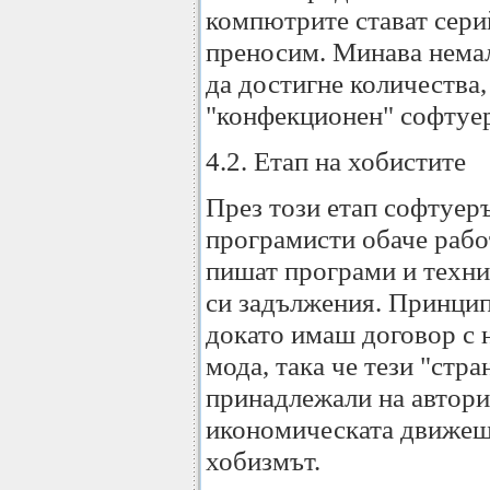
компютрите стават серий
преносим. Минава немал
да достигне количества,
"конфекционен" софтуер
4.2. Етап на хобистите
През този етап софтуеръ
програмисти обаче работ
пишат програми и техни
си задължения. Принцип
докато имаш договор с н
мода, така че тези "стр
принадлежали на авторит
икономическата движеща 
хобизмът.