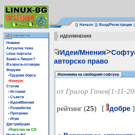
Начало
Вход/Регистрация
ИДЕИ/МНЕНИЯ
Новини
Актуална тема
>
Идеи/Мнения
Софтуе
Linux портали
Какво е Линукс?
авторско право
Въпроси-отговори
Форуми
Икономика на свободния софтуер
•Трудова борса
•Конкурс
Статии
от
Григор Гачев(1-11-20
• История
• Съвети
• Идеи/Мнения
рейтинг (
25
) [
]
добре
• Разработки
• Програми
• Игри
Дистрибуции
•
Поръчка на CD