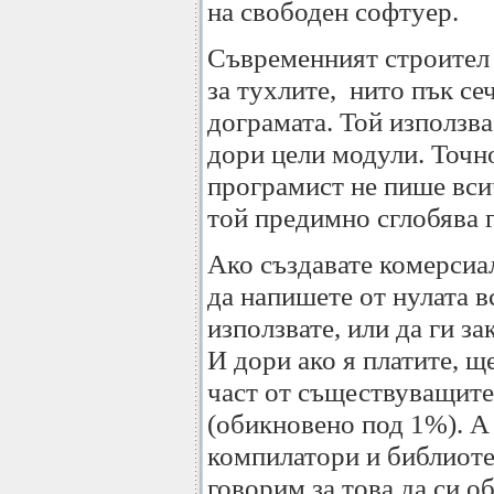
на свободен софтуер.
Съвременният строител 
за тухлите, нито пък се
дограмата. Той използва
дори цели модули. Точн
програмист не пише всич
той предимно сглобява 
Ако създавате комерсиа
да напишете от нулата 
използвате, или да ги за
И дори ако я платите, щ
част от съществуващит
(обикновено под 1%). А
компилатори и библиоте
говорим за това да си о