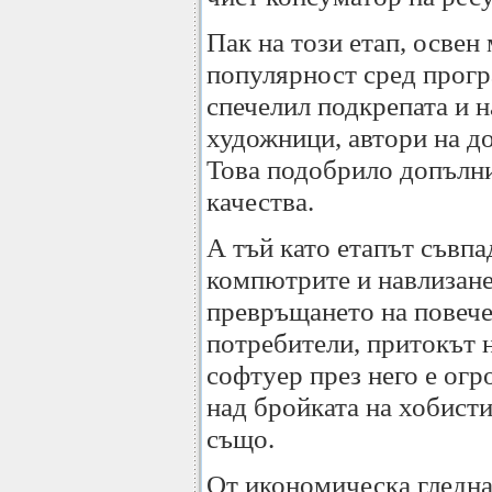
Пак на този етап, освен
популярност сред прогр
спечелил подкрепата и н
художници, автори на до
Това подобрило допълн
качества.
А тъй като етапът съвпа
компютрите и навлизане
превръщането на повеч
потребители, притокът 
софтуер през него е огр
над бройката на хобисти
също.
От икономическа гледна