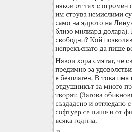
някои от тях с огромен 
им струва немислими су
само на ядрото на Лину
близо милиард долара). 
свободни? Кой позволява
непрекъснато да пише вс
Някои хора смятат, че 
предимно за удоволствие
е безплатен. В това има 
отдушникът за много пр
творят. (Затова обикнов
създадено и отгледано с
софтуер се пише и от фи
всяка година.