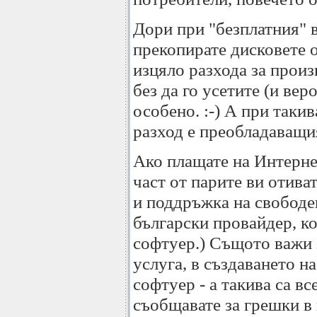
Дори при "безплатния" в
прекопирате дисковете о
изцяло разхода за произ
без да го усетите (и вер
особено. :-) А при таки
разход е преобладаващи
Ако плащате на Интерне
част от парите ви отиват
и поддръжка на свободен
български провайдер, ко
софтуер.) Същото важи з
услуга, в създаването н
софтуер - а такива са вс
съобщавате за грешки в 