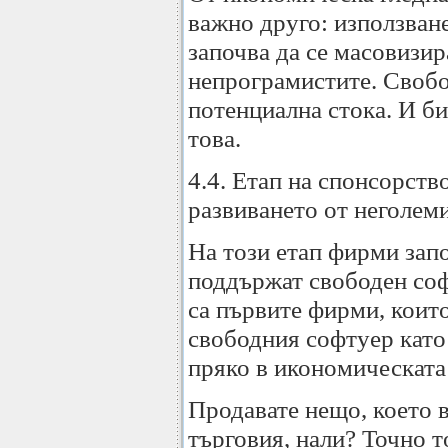
важно друго: използван
започва да се масовизир
непрограмистите. Свобо
потенциална стока. И би
това.
4.4. Етап на спонсорств
развиването от неголем
На този етап фирми зап
поддържат свободен соф
са първите фирми, които
свободния софтуер като 
пряко в икономическата
Продавате нещо, което 
търговия, нали? Точно т