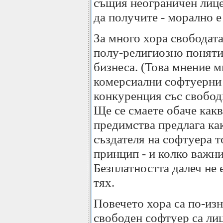
същия неограничен лице
да получите - морално е
За много хора свободата
полу-религиозно понятие
бизнеса. (Това мнение м
комерсиални софтуерни 
конкуренция със свобод
Ще се смаете обаче какв
предимства предлага как
създателя на софтуера т
принцип - и колко важни
Безплатността далеч не 
тях.
Повечето хора са по-изн
свободен софтуер са ли