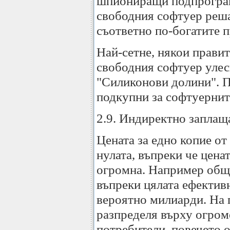
шпиониращи подпрограм
свободния софтуер реша
съответно по-богатите п
Най-сетне, някои правит
свободния софтуер улес
"Силиконови долини". П
подкупни за софтуернит
2.9. Индиректно заплащ
Цената за едно копие о
нулата, въпреки че ценат
огромна. Например общ
въпреки цялата ефектив
вероятно милиарди. На п
разпределя върху огром
потребители, повечето 