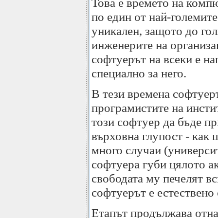
Това е времето на комп
по един от най-големите
уникален, защото до гол
инженерите на организа
софтуерът на всеки е на
специално за него.
В тези времена софтуер
програмистите на инсти
този софтуер да бъде пр
върховна глупост - как 
много случаи (университ
софтуера губи цялото ак
свободата му печелят вс
софтуерът е естествено
Етапът продължава отна