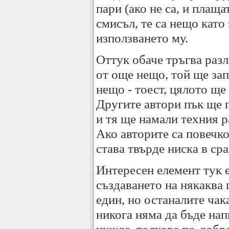
пари (ако не са, и плаща
смисъл, те са нещо като
използването му.
Оттук обаче тръгва раз
от още нещо, той ще зап
нещо - тоест, цялото ще
Другите автори пък ще 
и тя ще намали техния р
Ако авторите са повечко
става твърде ниска в ср
Интересен елемент тук е
създаването на някаква 
един, но останалите чака
никога няма да бъде нап