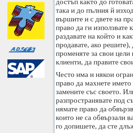
достъп както до готоват
така и до пълния й изход
вършите и с двете на пр
право да ги използвате к
раздавате на който и ка
продавате, ако решите),
променяте за свои цели
клиенти, да правите свои
Често има и някои огра
право да махнете името 
замените със своето. Ил
разпространявате под с
нямате право да обвързв
които не са обвързали ва
го допишете, да сте длъ