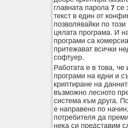
главната парола
се 
7
текст в един от конф
позволявайки по този
цялата програма. И на
програми са комерсиа
притежават всички не
софтуер.
Работата е в това, че
програми на едни и с
криптиране на даннит
възможно лесното пре
система към друга. По
е направено по начин
потребителя да преми
нека си представим с