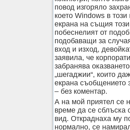
повод изгоряло захра
което Windows в този
екрана на същия този
побеснелият от подоб
подобаващи за случа
вход и изход, девойк
заявила, че корпорат
забранява оказването
„шегаджии“, които даж
екрана съобщението 
– без коментар.
А на мой приятел се 
време да се сблъска с
вид. Откраднаха му по
нормално, се намирал