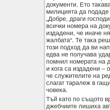
документи. Ето такав
милицията да подаде 
„Добре, драги господ
всички номера на доку
издадени, че иначе н
жалбата“. Те така ре
този подход да ви на
едва не получава удар
помнил номерата на до
и кога са издадени – 
че служителите на ре
слагат таралеж в гащ
човека.
Тъй като по същото в
джебчиите лишиха авт