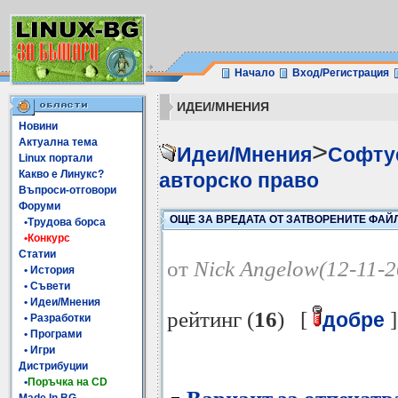
Начало
Вход/Регистрация
ИДЕИ/МНЕНИЯ
Новини
Актуална тема
>
Идеи/Мнения
Софтуе
Linux портали
Какво е Линукс?
авторско право
Въпроси-отговори
Форуми
ОЩЕ ЗА ВРЕДАТА ОТ ЗАТВОРЕНИТЕ ФА
•Трудова борса
•Конкурс
Статии
от
Nick Angelow(12-11-2
• История
• Съвети
• Идеи/Мнения
рейтинг (
16
) [
]
добре
• Разработки
• Програми
• Игри
Дистрибуции
•
Поръчка на CD