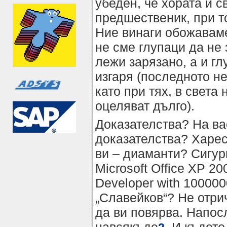
убеден, че хората и 
предшественик, при т
Ние винаги обожаваме
не сме глупаци да не 
лежи зарязано, а и гл
изгаря (последното не
като при тях, в света
оцеляват дълго).
Доказателства? На ва
доказателства? Харе
ви – диаманти? Сигур
Microsoft Office XP 2
Developer with 100000
„Славейков“? Не отри
да ви повярва. Напос