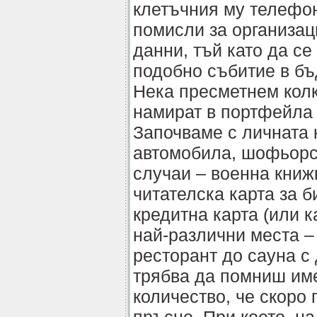
клетъчния му телефон
помисли за организац
данни, тъй като да се
подобно събитие в бъ
Нека пресметнем колк
намират в портфейла 
Започваме с личната к
автомобила, шофьорск
случаи – военна книж
читателска карта за б
кредитна карта (или ка
най-различни места –
ресторант до сауна с 
трябва да помниш име
количество, че скоро 
пръсне. При което, н