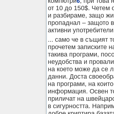
компютри
, при това
6
от 10 до 150$. Четем
и разбираме, защо жи
пропаднал – защото в
активни употребители
... само че в същият 
прочетем записките н
такива програми, по
неудобства и провали 
на което може да се л
данни. Доста своеобр
на програми, на коит
информация. Освен то
приличат на швейцарс
в сигурността. Наприм
добре криптира базата