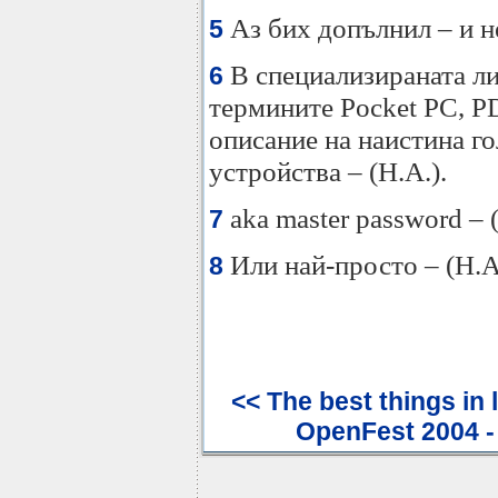
Аз бих допълнил – и не
5
В специализираната ли
6
термините Pocket PC, PD
описание на наистина г
устройства – (Н.А.).
aka master password – 
7
Или най-просто – (Н.А
8
<< The best things in l
OpenFest 2004 -