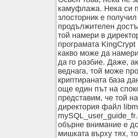
камуфлажа. Нека си п
злосторник е получил
продължителен достъ
той намери в директор
програмата KingCrypt 
какво може да намери,
да го разбие. Даже, а
веднага, той може пр
криптираната база да
още един път на спок
представим, че той н
директория файл libma
mySQL_user_guide_fr.
обърне внимание е до
мишката върху тях, т