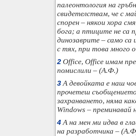
палеонтология на гръб
свидетелствам, че с ма
спорен – някои хора см
бога; а птиците не са 
динозаврите – само са
с тях, при това много о
Office, Office имам пр
2
помислили – (А.Ф.)
А девойката е наш чо
3
прочетеш съобщението 
захранването, няма как
Windows – преминавай на
А на мен ми идва в г
4
на разработчика – (А.Ф