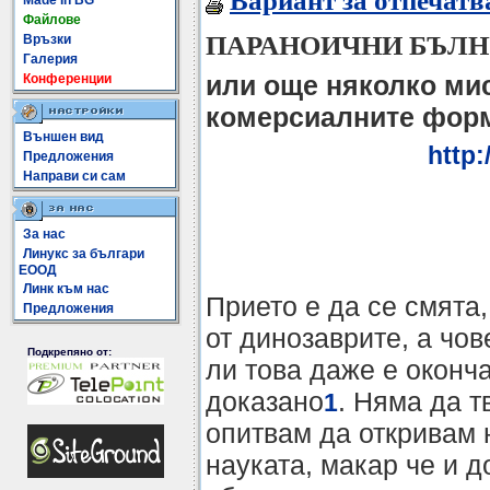
Вариант за отпечатв
Made In BG
Файлове
ПАРАНОИЧНИ БЪЛ
Връзки
Галерия
или още няколко мис
Конференции
комерсиалните фор
Външен вид
http:
Предложения
Направи си сам
За нас
Линукс за българи
ЕООД
Линк към нас
Прието е да се смята,
Предложения
от динозаврите, а чов
Подкрепяно от:
ли това даже е оконч
доказано
. Няма да т
1
опитвам да откривам 
науката, макар че и 