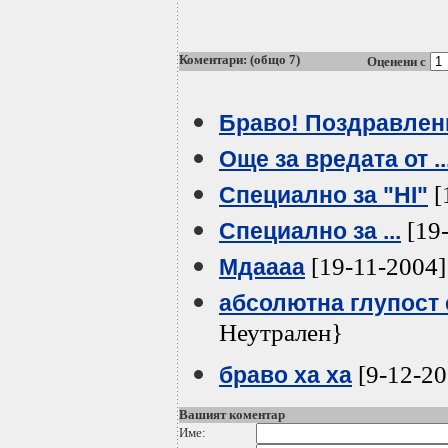
Коментари: (общо 7)
Оценени с
Браво! Поздравлен
Още за вредата от ..
[
Специално за "HI"
[19-
Специално за ...
[19-11-2004]
Мдаааа
абсолютна глупост е
Неутрален}
[9-12-20
браво ха ха
Вашият коментар
Име: