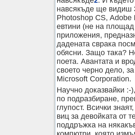
навсякъде
. И където
2
навсякъде ще видиш 
Photoshop CS, Adobe 
евтини (не на площад
приложения, предназн
дадената сврака пос
обясни. Защо така? Н
поета. Авантата и вр
своето черно дело, за
Microsoft Corporation.
Научно доказвайки :-)
по подразбиране, пре
глупост. Всички знаят
виц за девойката от т
поддръжка на някакъ
компютри, която измъ