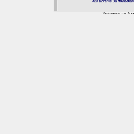
Ако искате да препеч
Изпълнението отне: 0 wal