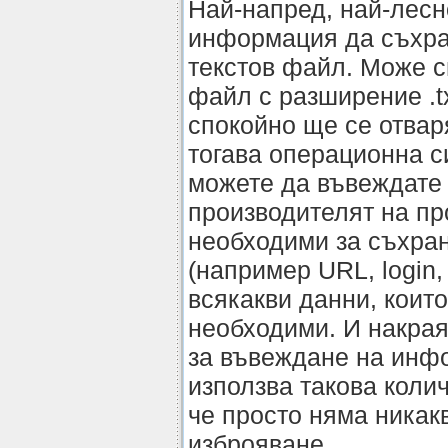
Най-напред, най-лесн
информация да съхра
текстов файл. Може 
файл с разширение .tx
спокойно ще се отва
тогава операционна с
можете да въвеждате 
производителят на пр
необходими за съхра
(например URL, login, 
всякакви данни, които
необходими. И накрая
за въвеждане на инфо
използва такова колич
че просто няма никак
изброяване.