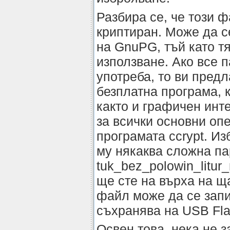
Разбира се, че този 
криптиран. Може да с
на GnuPG, тъй като тя
използване. Ако все п
употреба, то ви предл
безплатна програма, 
както и графичен инт
за всички основни оп
програмата ccrypt. И
му някаква сложна па
tuk_bez_polowin_litur
ще сте на върха на щ
файл може да се запи
съхранява на USB Fla
Освен това, нека не 