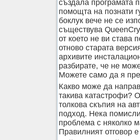
създала програмата п
помощта на познати гу
боклук вече не се изп
съществува QueenCryp
от което не ви става 
отново старата верси
архивите инсталацио
разбирате, че не може
Можете само да я пр
Какво може да направ
такива катастрофи? О
толкова скъпия на авт
подход. Нека помисл
проблема с няколко м
Правилният отговор е