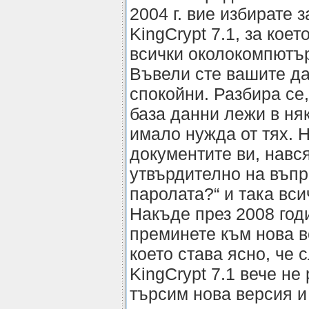
2004 г. вие избирате
KingCrypt 7.1, за кое
всички околокомпютър
Въвели сте вашите да
спокойни. Разбира се,
база данни лежи в няк
имало нужда от тях. 
документите ви, навс
утвърдително на въпр
паролата?“ и така вс
Накъде през 2008 год
преминете към нова в
което става ясно, че 
KingCrypt 7.1 вече не
търсим нова версия и