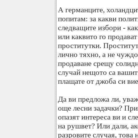
А германците, холандци
попитам: за какви полит
следващите избори - как
или каквито го продават к
проститутки. Проститут
лично тяхно, а не чуждо
продаване срещу солидн
случай нещото са вашите
плащате от джоба си вие
Да ви предложа ли, ува
още лесни задачки? При
опазят интереса ви и сл
на рушвет? Или дали, ак
разровите случая, това 