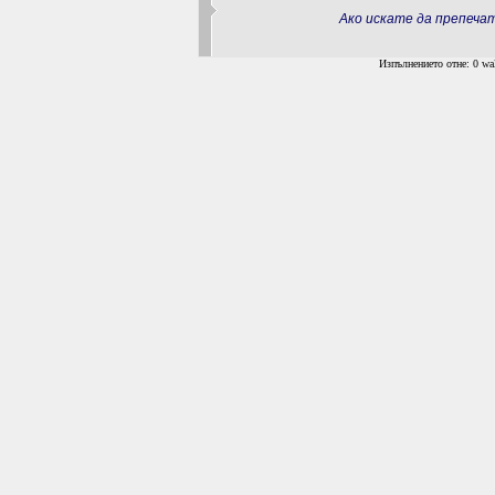
Ако искате да препеч
Изпълнението отне: 0 wal