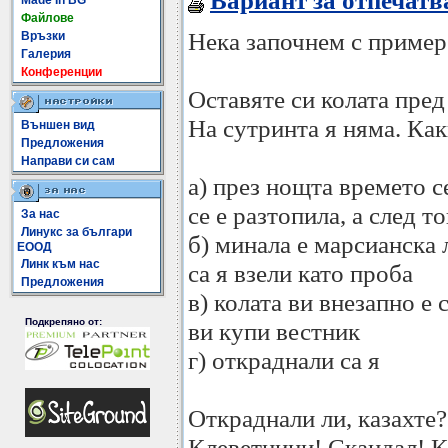
Вариант за отпечатв
Made In BG
Файлове
Нека започнем с пример
Връзки
Галерия
Конференции
Оставяте си колата пред
На сутринта я няма. Как
Външен вид
Предложения
Направи си сам
а) през нощта времето с
се е разтопила, а след т
За нас
Линукс за българи
б) минала е марсианска 
ЕООД
Линк към нас
са я взели като проба
Предложения
в) колата ви внезапно е 
Подкрепяно от:
ви купи вестник
г) откраднали са я
Откраднали ли, казахте
Клеветници! Скандал! К