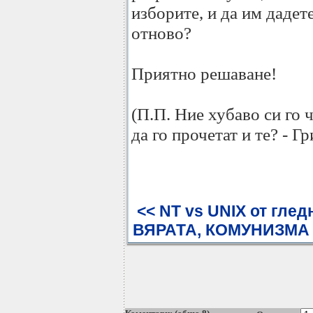
изборите, и да им дадет
отново?
Приятно решаване!
(П.П. Ние хубаво си го ч
да го прочетат и те? - Гр
<< NT vs UNIX от глед
ВЯРАТА, КОМУНИЗМА