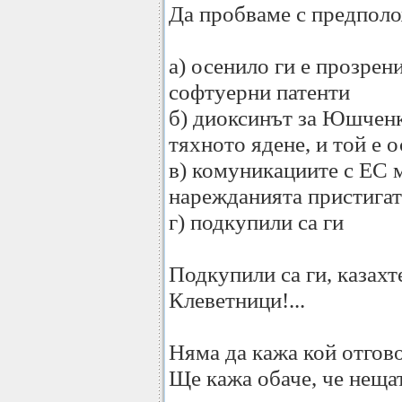
Да пробваме с предпол
а) осенило ги е прозрен
софтуерни патенти
б) диоксинът за Юшченк
тяхното ядене, и той е о
в) комуникациите с ЕС 
нарежданията пристигат
г) подкупили са ги
Подкупили са ги, казахт
Клеветници!...
Няма да кажа кой отговор
Ще кажа обаче, че нещат