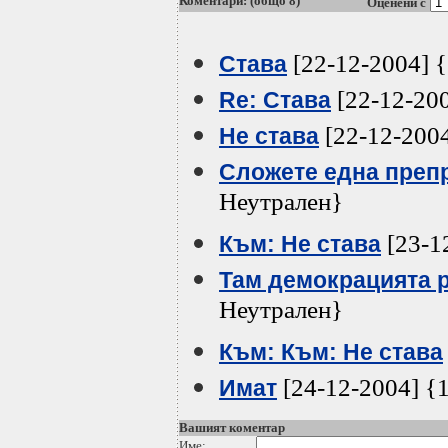
Коментари: (общо 8)
Оценени с
[22-12-2004] 
Става
[22-12-200
Re: Става
[22-12-2004
Не става
Сложете една преп
Неутрален}
[23-1
Към: Не става
Там демокрацията 
Неутрален}
Към: Към: Не става
[24-12-2004] {
Имат
Вашият коментар
Име: