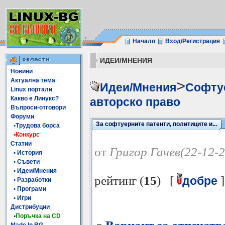
Начало
Вход/Регистрация
ИДЕИ/МНЕНИЯ
Новини
Актуална тема
>
Идеи/Мнения
Софтуе
Linux портали
Какво е Линукс?
авторско право
Въпроси-отговори
Форуми
За софтуерните патенти, политиците и...
•Трудова борса
•Конкурс
Статии
от
Григор Гачев(22-12-
• История
• Съвети
• Идеи/Мнения
рейтинг (
15
) [
]
добре
• Разработки
• Програми
• Игри
Дистрибуции
•
Поръчка на CD