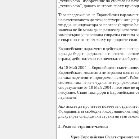
„техническо“ изобретение по смисъла на пате
„техническо“, докато контрола върху природн
Това предложение на Европейския парламент н
на патентоването до тези софтуерни концепци
твърди, че индикатора за прогрес (progress 
количка не би могла да се разглежда като те
компютърно управлявана спирачна система за 
е свързано с контрол върху природните сили. 
Европейският парламент в действителност п
щяха да бъдат предпазени от патентни искове
страна, действително техническите изобретен
На 18 Май 2004 г., Европейският съвет оповес
Европейската комисия и не отразява волята 
на така наречените „програмни искове“. Рабо
система, така че не е чудно, че те упражниха
споразумение от 18 Май 2004 г., все още не
гласуване. Също така, дори и Европейският с
парламент.
Ако искате да прочетете повече за отделнит
Фондацията за свободна информационна ин
дискутират специфични страни на тези закон
5. Роля на страните-членки
Чрез Европейския Съвет страните чле