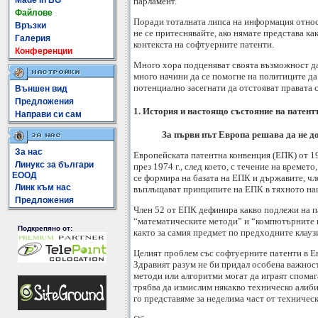
Made In BG
парламент.
Файлове
Поради тоталната липса на информация относ
Връзки
не се притеснявайте, ако нямате представа ка
Галерия
контекста на софтуерните патенти.
Конференции
Много хора подценяват своята възможност да
много начини да се помогне на политиците да 
потенциално засегнати да отстояват правата 
Външен вид
Предложения
1. История и настоящо състояние на патент
Направи си сам
За първи път Европа решава да не до
За нас
Европейската патентна конвенция (ЕПК) от 19
Линукс за българи
през 1974 г., след което, с течение на врем
ЕООД
се формира на базата на ЕПК и държавите, ч
Линк към нас
въплъщават принципите на ЕПК в тяхното на
Предложения
Член 52 от ЕПК дефинира какво подлежи на п
“математическите методи” и “компютърните пр
Подкрепяно от:
както за самия предмет по предходните клаузи 
Целият проблем със софтуерните патенти в Ев
Здравият разум не би придал особена важност
методи или алгоритми могат да играят спомага
трябва да измислим някакво техническо алиби
го представяме за неделима част от техничес