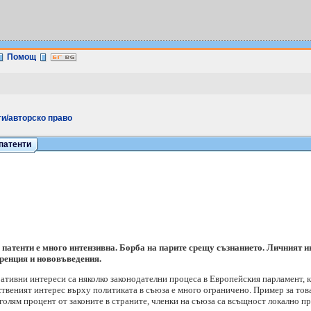
Помощ
и/авторско право
патенти
патенти е много интензивна. Борба на парите срещу съзнанието. Личният ин
ренция и нововъведения.
ативни интереси са няколко законодателни процеса в Европейския парламент, 
ственият интерес върху политиката в съюза е много ограничено. Пример за това
голям процент от законите в страните, членки на съюза са всъщност локално 