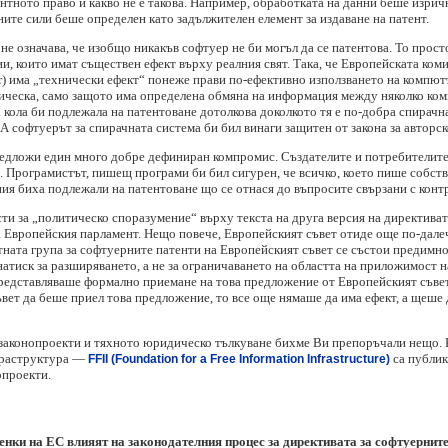
нтното право и какво не е такова. Например, обработката на данни беше изри
ите сили беше определен като задължителен елемент за издаване на патент.
е означава, че изобщо никакъв софтуер не би могъл да се патентова. То прос
и, които имат съществен ефект върху реалния свят. Така, че Европейската ко
bar) има „технически ефект“ понеже прави по-ефективно използването на компю
хническа, само защото има определена обмяна на информация между няколко ком
кола би подлежала на патентоване дотолкова доколкото тя е по-добра спирачна
А софтуерът за спирачната система би бил винаги защитен от закона за авторск
редложи един много добре дефиниран компромис. Създателите и потребителит
. Програмистът, пишещ програми би бил сигурен, че всичко, което пише собст
ия биха подлежали на патентоване що се отнася до въпросите свързани с конт
ти за „политическо споразумение“ върху текста на друга версия на директивата
на Европейския парламент. Нещо повече, Европейският съвет отиде още по-дал
тната група за софтуерните патенти на Европейският съвет се състои предимно 
 натиск за разширяването, а не за ограничаването на областта на приложимост 
 представляваше формално приемане на това предложение от Европейският съве
ъвет да беше приел това предложение, то все още нямаше да има ефект, а щеше
е законопроекти и тяхното юридическо тълкуване бихме Ви препоръчали нещо.
фраструктура —
са публик
FFII (Foundation for a Free Information Infrastructure)
опроекти.
нки на ЕС влияят на законодателния процес за директивата за софтуерните