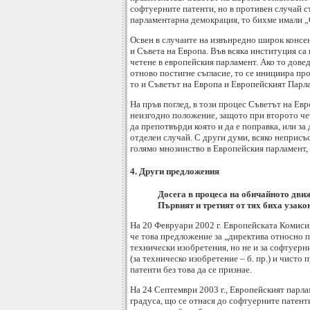
софтуерните патенти, но в противен случай 
парламентарна демокрация, то бихме имали „
Освен в случаите на извънредно широк консе
и Съвета на Европа. Във всяка институция са 
четене в европейския парламент. Ако то довед
отново постигне съгласие, то се инициира про
то и Съветът на Европа и Европейският Парла
На пръв поглед, в този процес Съветът на Ев
неизгодно положение, защото при второто чет
да препотвърди която и да е поправка, или з
отделен случай. С други думи, всяко неприсъ
голямо мнозинство в Европейския парламент, з
4. Други предложения
Досега в процеса на обичайното движ
Първият и третият от тях биха узако
На 20 Февруари 2002 г. Европейската Комисия
че това предложение за „директива относно 
технически изобретения, но не и за софтуер
(за техническо изобретение – б. пр.) и чист
патенти без това да се признае.
На 24 Септември 2003 г., Европейският парл
градуса, що се отнася до софтуерните патент