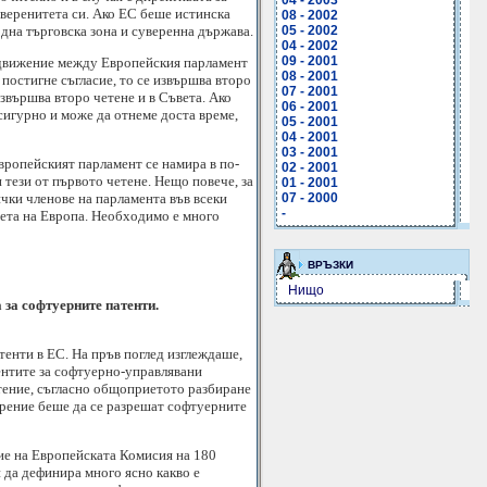
04 - 2003
уверенитета си. Ако ЕС беше истинска
08 - 2002
дна търговска зона и суверенна държава.
05 - 2002
04 - 2002
09 - 2001
а движение между Европейския парламент
08 - 2001
 постигне съгласие, то се извършва второ
07 - 2001
извършва второ четене и в Съвета. Ако
06 - 2001
 сигурно и може да отнеме доста време,
05 - 2001
04 - 2001
03 - 2001
Европейският парламент се намира в по-
02 - 2001
тези от първото четене. Нещо повече, за
01 - 2001
ички членове на парламента във всеки
07 - 2000
-
вета на Европа. Необходимо е много
ВРЪЗКИ
Нищо
 за софтуерните патенти.
тенти в ЕС. На пръв поглед изглеждаше,
ентите за софтуерно-управлявани
етение, съгласно общоприетото разбиране
мерение беше да се разрешат софтуерните
ие на Европейската Комисия на 180
 да дефинира много ясно какво е