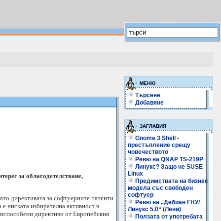
МЕНЮ
Търсене
Добавяне
ЗАГЛАВИЯ
Gnome 3 Shell -
престъпление срещу
човечеството
Ревю на QNAP TS-219P
Линукс? Защо не SUSE
Linux
терес за облагодетелстване,
Предимствата на бизнес
модела със свободен
софтуер
като директивата за софтуерните патенти
Ревю на „Дебиан ГНУ/
 е ниската избирателна активност в
Линукс 5.0“ (Лени)
приспособени директиви от Европейския
Ползата от употребата