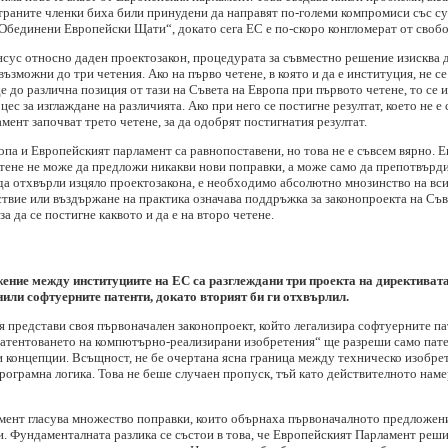
страните членки биха били принудени да направят по-големи компромиси със с
Обединени Европейски Щати“, докато сега ЕС е по-скоро конгломерат от свобо
нсус относно даден проектозакон, процедурата за съвместно решение изискв
възможни до три четения. Ако на първо четене, в която и да е институция, не се
е до различна позиция от тази на Съвета на Европа при първото четене, то се 
цес за изглаждане на различията. Ако при него се постигне резултат, което не е
мент започват трето четене, за да одобрят постигнатия резултат.
ропа и Европейският парламент са равнопоставени, но това не е съвсем вярно. 
ене не може да предложи никакви нови поправки, а може само да препотвърди 
а да отхвърли изцяло проектозакона, е необходимо абсолютно мнозинство на вс
ствие или въздържане на практика означава поддръжка за законопроекта на Съ
а да се постигне каквото и да е на второ четене.
ение между институциите на ЕС са разглеждани три проекта на директивата
нили софтуерните патенти, докато вторият би ги отхвърлил.
 представи своя първоначален законопроект, който легализира софтуерните па
патентоването на компютърно-реализирани изобретения“ ще разреши само пат
ни концепции. Всъщност, не бе очертана ясна граница между техническо изобр
о програмна логика. Това не беше случаен пропуск, тъй като действителното на
амент гласува множество поправки, които обърнаха първоначалното предложен
и. Фундаменталната разлика се състои в това, че Европейският Парламент реши