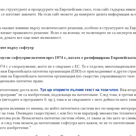
но структурите и процедурите на Европейския съюз, този сайт съдържа някои 
к се изготвят законите. На този сайт можете да намерите цялата информация за
 оказват влияние върху политическите решения, особено в структурите на Ев
вземат правилното решение. Ясно е на всички, че политиците не са експерти във
си, докато все още имат възможност.
тите върху софтуер
пусне софтуерни патенти през 1974 г., когато е ратифицирана Европейскат
74 г. е споразумение, което не е свързано с ЕС. То е отделен, многонационал
ето, към Европейската патентна организация (ЕПО) се присъединяват и други ст
ленки на Европейската патентна организация (по същество управляващото тяло
ционално патентно право.
атентоване доста ясно.
. Във втор
Тук ще откриете пълния текст на този член
ограми” не са изобретения, подлежащи на патентоване. След това, в третия му 
(методите и програмите б. пр.), така и за свързаните с него дейности като таки
ропа възниква от начина, по който патентната система все по-широко интерпре
 на това. Очевидно съществуват, с или без този параграф, множество техничес
телна роля. Ненаситната патентна система обаче, се хвана за тях като за сламка
 и след това можем да патентоваме софтуера като кажем, че не го патентоваме 
кото изобретение.”