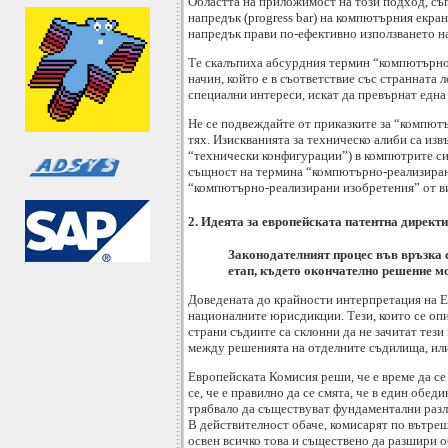
Областта на приложимост на този подход, съ
напредък (progress bar) на компютърния екра
напредък прави по-ефективно използването на
Те скалъпиха абсурдния термин “компютърно-
начин, който е в съответствие със странната 
специални интереси, искат да превърнат едн
Не се подвеждайте от приказките за “компютъ
тях. Изискванията за техническо алиби са из
“технически конфигурации”) в компютрите си 
същност на термина “компютърно-реализирани 
“компютърно-реализирани изобретения” от ви
2. Идеята за европейската патентна директ
Законодателният процес във връзка с
етап, където окончателно решение мож
Доведената до крайности интерпретация на Е
националните юрисдикции. Тези, които се опи
страни съдиите са склонни да не зачитат тез
между решенията на отделните съдилища, или 
Европейската Комисия реши, че е време да се
се, че е правилно да се смята, че в един обед
трябвало да съществуват фундаментални разл
В действителност обаче, комисарят по вътреш
освен всичко това и съществено да разшири 