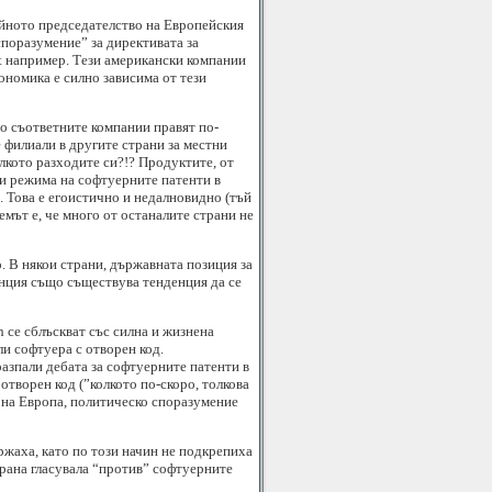
ейното председателство на Европейския
споразумение” за директивата за
ft например. Тези американски компании
ономика е силно зависима от тези
то съответните компании правят по-
е филиали в другите страни за местни
олкото разходите си?!? Продуктите, от
 и режима на софтуерните патенти в
. Това е егоистично и недалновидно (тъй
мът е, че много от останалите страни не
. В някои страни, държавната позиция за
анция също съществува тенденция да се
 се сблъскват със силна и жизнена
и софтуера с отворен код.
азпали дебата за софтуерните патенти в
творен код (”колкото по-скоро, толкова
а на Европа, политическо споразумение
ржаха, като по този начин не подкрепиха
трана гласувала “против” софтуерните