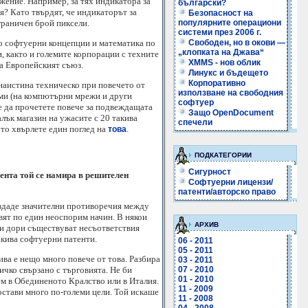
жение. Например, за тях индикатора за
български?
я? Като твърдят, че индикаторът за
Безопасност на
популярните операциони
граничен брой пиксели.
системи през 2006 г.
Свободен, но в окови —
о софтуерни концепции и математика по
„клопката на Джава“
и, както и големите корпорации с техните
XMMS - нов облик
а Европейският съюз.
Линукс и бъдещето
Корпоративно
наистина техническо при повечето от
използване на свободния
ами (на компютърни мрежи и други
софтуер
же да прочетете повече за подвеждащата
Защо OpenDocument
лък магазин на ужасите с 20 такива
спечели
то хвърлете един поглед на
.
това
ПОДКАТЕГОРИИ
Сигурност
ента той се намира в решителен
Софтуерни лицензи/
патенти/авторско право
ъздаде значителни противоречия между
вят по един неоспорим начин. В някои
АРХИВ
ани дори съществуват несъответствия
акива софтуерни патенти.
06 - 2011
05 - 2011
ва е нещо много повече от това. Разбира
03 - 2011
сичко свързано с търговията. Не би
07 - 2010
01 - 2010
ем в Обединеното Кралство или в Италия.
11 - 2009
остави много по-големи цели. Той искаше
11 - 2008