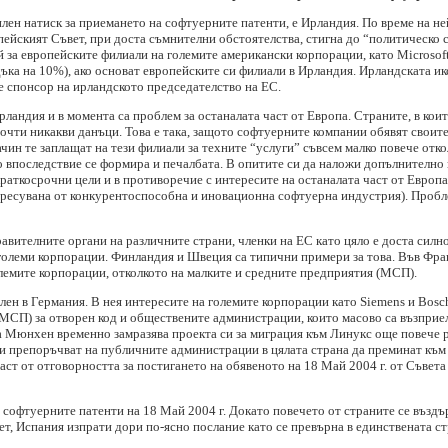
лен натиск за приемането на софтуерните патенти, е Ирландия. По време на н
опейският Съвет, при доста съмнителни обстоятелства, стигна до “политическо 
й за европейските филиали на големите американски корпорации, като Microso
ка на 10%), ако основат европейските си филиали в Ирландия. Ирландската ик
е спонсор на ирландското председателство на ЕС.
ландия и в момента са проблем за останалата част от Европа. Страните, в кои
почти никакви данъци. Това е така, защото софтуерните компании обявят своит
чин те заплащат на тези филиали за техните “услуги” съвсем малко повече отк
то впоследствие се формира и печалбата. В опитите си да наложи допълнително
раткосрочни цели и в противоречие с интересите на останалата част от Европа
ересувана от конкурентоспособна и иновационна софтуерна индустрия). Пробле
вителните органи на различните страни, членки на ЕС като цяло е доста силно
 големи корпорации. Финландия и Швеция са типични примери за това. Във Фр
лемите корпорации, отколкото на малките и средните предприятия (МСП).
лен в Германия. В нея интересите на големите корпорации като Siemens и Bosch
 МСП) за отворен код и обществените администрации, които масово са възприел
 Мюнхен временно замразява проекта си за миграция към Линукс още повече р
 препоръчват на публичните администрации в цялата страна да преминат към о
част от отговорността за постигането на обявеното на 18 Май 2004 г. от Съвет
софтуерните патенти на 18 Май 2004 г. Докато повечето от страните се въздъ
т, Испания изпрати дори по-ясно послание като се превърна в единствената с