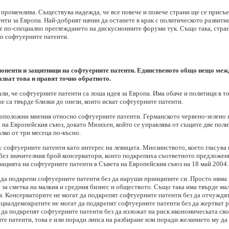
 променлива. Съществува надежда, че все повече и повече страни ще се присъе
нти за Европа. Най-добрият начин да останете в крак с политическото развитие
е по-специално преглеждането на дискусионните форуми тук. Също така, стран
но софтуерните патенти.
оненти и защитници на софтуерните патенти. Единственото общо нещо между 
азват това и правят точно обратното.
али, че софтуерните патенти са лоша идея за Европа. Има обаче и политици в то
же са твърде близки до онези, които искат софтуерните патенти.
воположни мнения относно софтуерните патенти. Германското червено-зелено
 на Европейския съюз, докато Мюнхен, който се управлява от същите две поли
лко от три месеца по-късно.
 софтуерните патенти като интерес на левицата. Мнозинството, което гласува
без значителния брой консерватори, които подкрепиха съответното предложен
ацията на софтуерните патенти в Съвета на Европейския съюз на 18 май 2004.
да подкрепи софтуерните патенти без да наруши принципите си. Просто няма 
 за сметка на малкия и средния бизнес и обществото. Също така има твърде ма
ия. Консерваторите не могат да подкрепят софтуерните патенти без да отчужд
циалдемократите не могат да подкрепят софтуерните патенти без да жертват р
 да подкрепят софтуерните патенти без да изложат на риск икономическата св
те патенти, това е или поради липса на разбиране или поради желанието му да