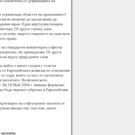
чно изключена от дефиницията на
то ограничава областта на приложимост
мисия не можеше да продължава да
търния екран. Една виртуална пазарна
пютъра. От друга страна, една
 система, защото спирането на една кола
ото право.
е на стандартен компютърен софтуер
веноръчно, му принадлежи. От друга
рола върху природните сили.
, който е много сходен с този на
еч от Европейската комисия по отношение
от хора, които са част от патентната
на патентите. Политическото
т. На 18 Май 2004 г. нямаше формално
 да бъде върнато обратно в Европейския
 Критиците на софтуерните патенти от
ували множество текстове, които
 патенти.