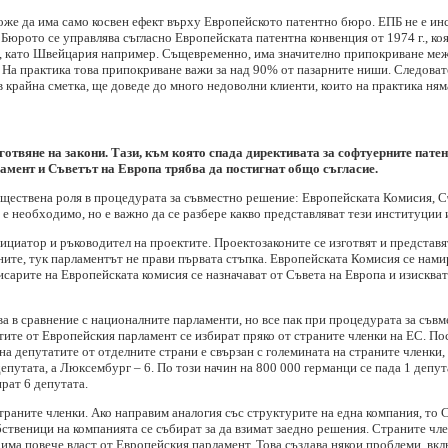
же да има само косвен ефект върху Европейското патентно бюро. ЕПБ не е инст
 Бюрото се управлява съгласно Европейската патентна конвенция от 1974 г., ко
ЕС, като Швейцария например. Същевременно, има значително припокриване меж
На практика това припокриване важи за над 90% от пазарните ниши. Следовате
 в крайна сметка, ще доведе до много недоволни клиенти, които на практика ням
готвяне на закони. Тази, към която спада директивата за софтуерните пате
амент и Съветът на Европа трябва да постигнат общо съгласие.
ъществена роля в процедурата за съвместно решение: Европейската Комисия, С
 е необходимо, но е важно да се разбере какво представляват тези институции 
ициатор и ръководител на проектите. Проектозаконите се изготвят и представят
ните, тук парламентът не прави първата стъпка. Европейската Комисия се нами
исарите на Европейската комисия се назначават от Съвета на Европа и изискв
а в сравнение с националните парламенти, но все пак при процедурата за съ
тите от Европейския парламент се избират пряко от страните членки на ЕС. По
 на депутатите от отделните страни е свързан с големината на страните членки
епутата, а Люксембург – 6. По този начин на 800 000 германци се пада 1 депут
рат 6 депутата.
траните членки. Ако направим аналогия със структурите на една компания, то
бственици на компанията се събират за да взимат заедно решения. Страните чле
има повече власт от Европейския парламент. Това създава някои проблеми, вкл