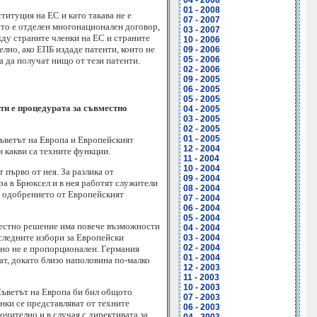
04 - 2008
01 - 2008
итуция на ЕС и като такава не е
07 - 2007
ято е отделен многонационален договор,
03 - 2007
ду страните членки на ЕС и страните
10 - 2006
лно, ако ЕПБ издаде патенти, които не
09 - 2006
05 - 2006
а да получат нищо от тези патенти.
02 - 2006
09 - 2005
06 - 2005
05 - 2005
нти е процедурата за съвместно
04 - 2005
03 - 2005
02 - 2005
01 - 2005
ъветът на Европа и Европейският
12 - 2004
и какви са техните функции.
11 - 2004
10 - 2004
 първо от нея. За разлика от
09 - 2004
ра в Брюксел и в нея работят служители
08 - 2004
ат одобрението от Европейският
07 - 2004
06 - 2004
05 - 2004
вместно решение има повече възможности
04 - 2004
следните избори за Европейски
03 - 2004
02 - 2004
, но не е пропорционален. Германия
01 - 2004
ат, докато близо наполовина по-малко
12 - 2003
11 - 2003
10 - 2003
 Съветът на Европа би бил общото
07 - 2003
нки се представляват от техните
06 - 2003
ючително и в случая с директивата за