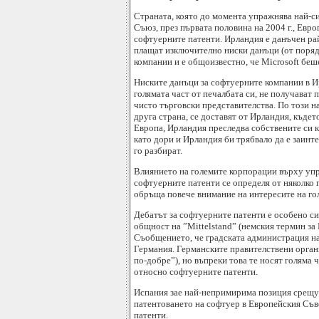
Страната, която до момента упражнява най-си
Съюз, през първата половина на 2004 г., Евр
софтуерните патенти. Ирландия е данъчен ра
плащат изключително ниски данъци (от порядъ
компании и е общоизвестно, че Microsoft беш
Ниските данъци за софтуерните компании в Ир
голямата част от печалбата си, не получават 
чисто търговски представителства. По този на
друга страна, се доставят от Ирландия, къде
Европа, Ирландия преследва собствените си к
като дори и Ирландия би трябвало да е заинт
го разбират.
Влиянието на големите корпорации върху упра
софтуерните патенти се определя от няколко
обръща повече внимание на интересите на го
Дебатът за софтуерните патенти е особено си
общност на ”Mittelstand” (немския термин за
Съобщението, че градската администрация на
Германия. Германските правителствени органи
по-добре”), но въпреки това те носят голяма 
относно софтуерните патенти.
Испания зае най-непримирима позиция срещу 
патентоването на софтуер в Европейския Съве
патенти.