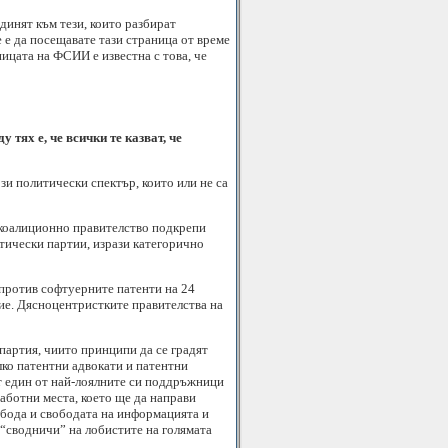
динят към тези, които разбират
 е да посещавате тази страница от време
ицата на ФСИИ е известна с това, че
тях е, че всички те казват, че
зи политически спектър, които или не са
 коалиционно правителство подкрепи
тически партии, изрази категорично
 против софтуерните патенти на 24
ие. Дясноцентристките правителства на
партия, чиито принципи да се градят
лко патентни адвокати и патентни
ят един от най-лоялните си поддръжници
аботни места, което ще да направи
обода и свободата на информацията и
 “сводничи” на лобистите на голямата