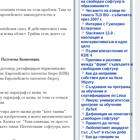
на свободен софтуер в
образованието
основни точки по този проблем. Така че
Чесането на езици по
 европейското законодателство в
темата TLD BG - събитията
през 2007 г.
Интервю с Гуилермо
ропейския съюз. В действителност има
Еспертино
Slackware 12.0 -
 всяка област. Трябва тези, които са
еволюция и
консервативизъм в едно
цяло
Първи впечатления от
KDE 4
а Патентна Конвенция.
Прилики и разлики
между "фрии" сървърите и
ен договор, ратифициран първоначално
свободния софтуер
рани. Европейското патентно бюро (ЕПБ)
Как да направим
собствен диск на база
 на Европейското патентно бюро),
Убунту
Създаване на програма
за обучение и
ия му параграф се казва, че
сертифициране по Linux
параграф, се казва, че това се отнася
Линукс университетски
ва.
центрове за обучение
ЛаТеХ
тира двете малки думи “като такива”.
Дефиниция на понятието
ки изобретения, в които математическите
„свободен софтуер“
. Казаха си: “Това означава, че просто
Правото да четеш
като такъв. Патентоваме софтуера, като
Любопитният инцидент
със „Сън“ в късна доба
Как да говорим на