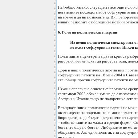
Най-общо казано, ситуацията все още е силно
негативните последствия от софтуерните пате
на време и да ни позволите да Ви препоръчам
винаги разполага с последните новини относ
6. Роля на политическите партии
Из целия политически спектър има оп
не искат софтуерни патенти. Някои к
Политиците в центъра и в двата края са разбр
разбрали или не искат да разберат това, поне
Дори в някои политически партии има проти
софтуерните патенти на 18 май 2004 в Съвета
становище против софтуерните патенти по ма
Някои неправилно описват съпротивата срещу
септември 2003 обаче нямаше да е възможно 
Австрия и Италия също не подкрепиха легализ
Всъщност никоя политическа партия не може 
около идеята за подсилване на монополистите
бюрократи, за да бъдат представени от парт
– собствениците на малки и средни фирми. Со
богатите още по-богати. Либералите не могат
общуването. Ако един политик е за софтуерни
индустрия.