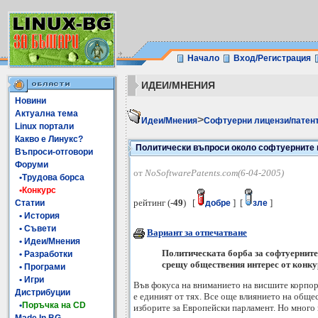
Начало
Вход/Регистрация
ИДЕИ/МНЕНИЯ
Новини
Актуална тема
>
Идеи/Мнения
Софтуерни лицензи/патент
Linux портали
Какво е Линукс?
Политически въпроси около софтуерните 
Въпроси-отговори
Форуми
от
NoSoftwarePatents.com(6-04-2005)
•Трудова борса
•Конкурс
рейтинг (
-49
) [
] [
]
Статии
добре
зле
• История
• Съвети
Вариант за отпечатване
• Идеи/Мнения
Политическата борба за софтуерните 
• Разработки
срещу обществения интерес от конку
• Програми
• Игри
Във фокуса на вниманието на висшите корпор
Дистрибуции
е единият от тях. Все още влиянието на обще
•
Поръчка на CD
изборите за Европейски парламент. Но много 