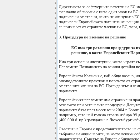
Директивата за софтуерните патенти на ЕС мо
формално обвързана с нито един закон на ЕС.
подписан и от страни, които не членуват в 
подписали Европейската патентна конвенция. 
се признават от страните членки на ЕС, това,
3. Процедура по вземане на решение
ЕС има три различни процедури за из
решение, в която Европейският Парл
Има три основни институции, които играят с
Парламент. Познаването на всички детайли не
Европейската Комисия е, най-общо казано, ин
законодателните практики в повечето от стра
от страните членки на ЕС. Президентът и ком
парламент.
Европейският парламент има ограничени прав
отколкото при останалите процедури. Депута
парламент бяха през месец юни 2004 г. Броят
например, като най-голяма страна избира 99 д
(400 000 б. пр.) граждани на Люксембург изби
Съветът на Европа е представителството на с
събрание на акционерите, на което всички со
правителства. Съветът на Европа обикновено 