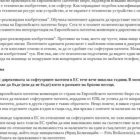
гласно практиката на Европейското Патентно Бюро, надхвърля всякакво въобра
н е техническо изобретение, а не софтуер. Как оправдават подобна класификаци
 технически ресурс или устройство, и че екранът е техническо устройство с о
реализирани изобретения”. Обучиха патентните адвокати да представят чист
логика на Европейското патентно бюро. Сега те и техните политически приятел
а съмнителна интерпретация на Европейската патентна конвенция в директива н
рно-реализирани изобретения”. Противно на това, което ще чуете, няма нищо 
вънредно ниски. Патентните адвокати разполагат с шаблонни описания и диагр
и ги използват отново и отново, за да се сдобият със софтуерни патенти. Мо
изобретения” тук. Или пък, ако сте психически подготвени да видите един ма
да на кошница за пазаруване или концепцията за поръчка по мобилен телефон, 
ива
 директивата за софтуерните патенти в ЕС тече вече няколко години. В мом
е да бъде (или да не бъде) взето в рамките на броени месеци.
вропейската патентна конвенция от страна на Европейското патентно бюро с
таха да наложат софтуерните патенти, издадени от ЕПБ, не успяха да го напра
и патенти, докато в други страни е тъкмо обратното. Нещо повече, в някои стр
пък отделните съдии в един и същи съд, във връзка с опитите за налагане на т
 въведе хармония в ЕС по отношение на софтуерните патенти, но тази инициати
инен пазар като този на ЕС трябва да има максимално ниво на съответствие за в
ики по отношение на възможността за налагането на един и същ патент да реч
ния пазар, който поде инициативата (Фриц Болкенщайн — Frits Bolkenstein), п
обхвата на приложимост на патентите.