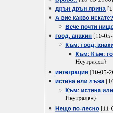
[1
дрън дрън ярина
А вие какво искате
Вече почти нищ
[10-05-
гоод, анакин
Към: гоод, анак
Към: Към: го
Неутрален}
[10-05-2
интеграция
[1
истина или лъжа
Към: истина ил
Неутрален}
[11-
Нещо по-лесно