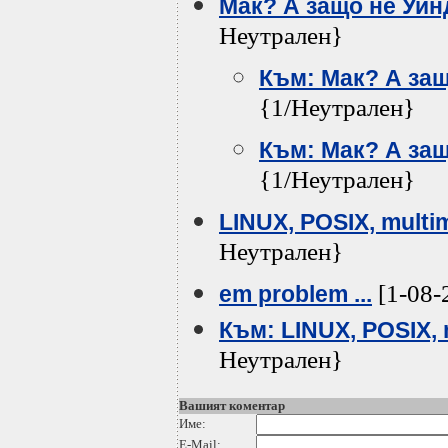
Мак? А защо не Уин
Неутрален}
Към: Мак? А за
{1/Неутрален}
Към: Мак? А за
{1/Неутрален}
LINUX, POSIX, multim
Неутрален}
[1-08-
em problem ...
Към: LINUX, POSIX, m
Неутрален}
Вашият коментар
Име:
E-Mail: