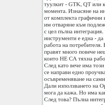
туулкит - GTK, QT или 
момента. Изнасяне на и
от комплекта графични
им отваряне към подлеж
с цел пълна интеграция.
инструменти е една - да
работа на потребителя.
правят много повече н
които НЕ СА тяхна рабо
След като вече има тоз
се направи едно проучв
осъвременяване на сами
Дали използването на O
мога да кажа. Но има ка
След това? Пълна интег