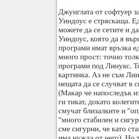
Джунглата от софтуер з
Уиндоус е стряскаща. Ед
можете да се сетите и д
Уиндоус, която да я вър
програми имат връзка ед
много прост: точно тол
програми под Линукс. 
картинка. Аз не съм Лин
нещата да се случват в 
(Макар че напоследък из
ги тикат, докато колегит
смучат близалките и "опр
"много стабилен и сигур
сме сигурни, че като ст
има нужда от него). Но 