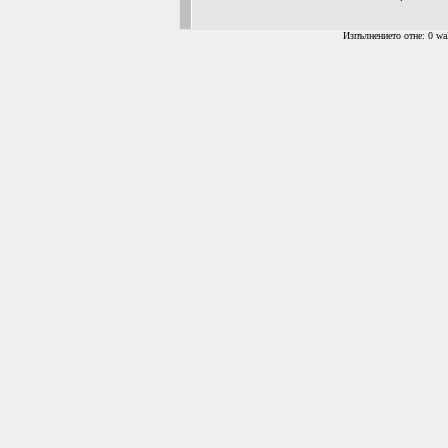
Изпълнението отне: 0 wal