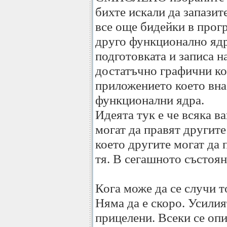
бихте искали да запази
все още бидейки в прогр
друго функционално ядро
подготовката и записа 
достатъчно графични ко
приложението което вна
функционални ядра.
Идеята тук е че всяка 
могат да правят другите
което другите могат да 
тя. В сегашното състояни
Кога може да се случи т
Няма да е скоро. Усилия
прицелени. Всеки се оп