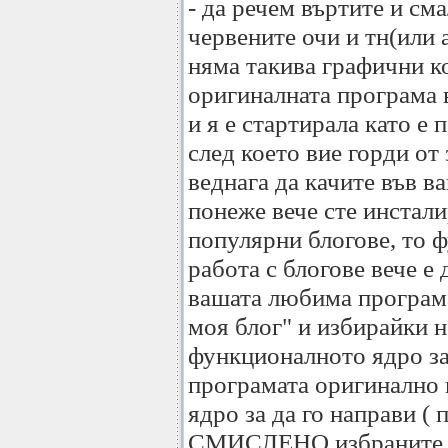
- да речем въртите и см
червените очи и тн(или 
няма такива графични ко
оригиналната програма 
и я е стартирала като е
след което вие горди от 
веднага да качите във ва
понеже вече сте инстали
популярни блогове, то 
работа с блогове вече е
вашата любима програм
моя блог" и избирайки н
функционалното ядро за
програмата оригинално
ядро за да го направи (
СМИСЛЕНО избраните от