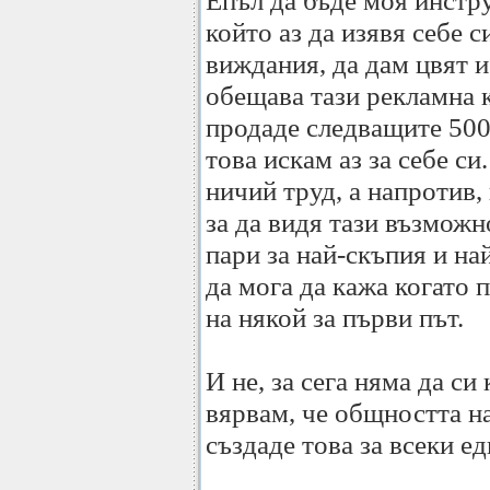
Епъл да бъде моя инстр
който аз да изявя себе с
виждания, да дам цвят и
обещава тази рекламна 
продаде следващите 500
това искам аз за себе си.
ничий труд, а напротив,
за да видя тази възможно
пари за най-скъпия и на
да мога да кажа когато
на някой за първи път.
И не, за сега няма да си
вярвам, че общността н
създаде това за всеки ед