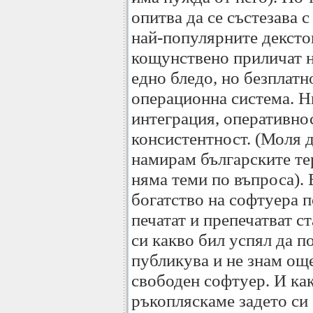
опитва да се състезава 
най-популярните декст
кощунствено приличат 
едно бледо, но безплатн
операционна система. Н
интеграция, оперативнос
консистентност. (Моля д
намирам българските те
няма теми по въпроса).
богатство на софтуера 
печатат и препечатват ст
си какво бил успял да п
публикува и не знам ощ
свободен софтуер. И как
ръкопляскаме задето си 