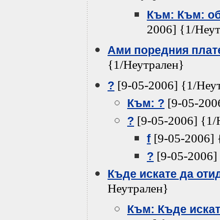
Към: Към: об
2006] {1/Неу
Ами поредния плате
{1/Неутрален}
[9-05-2006] {1/Неу
?
[9-05-200
Към: ?
[9-05-2006] {1/
?
[9-05-2006] 
f
[9-05-2006]
?
Къде искате да оти
Неутрален}
Към: Къде искат