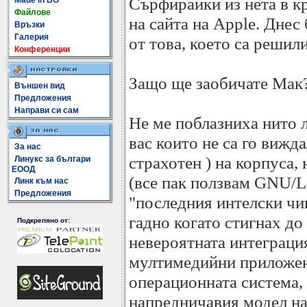
Сърфирайки из нета в к
Made In BG
Файлове
на сайта на Apple. Днес
Връзки
Галерия
от това, което са решили
Конференции
Защо ще заобичате Мак
Външен вид
Предложения
Направи си сам
Не ме поблазниха нито л
вас които не са го вижда
За нас
страхотен ) на корпуса,
Линукс за българи
ЕООД
(все пак ползвам GNU/Li
Линк към нас
Предложения
"последния интелски чип
гадно когато стигнах до 
Подкрепяно от:
невероятната интеграци
мултимедийни приложени
операционната система, 
напредничавия модел на