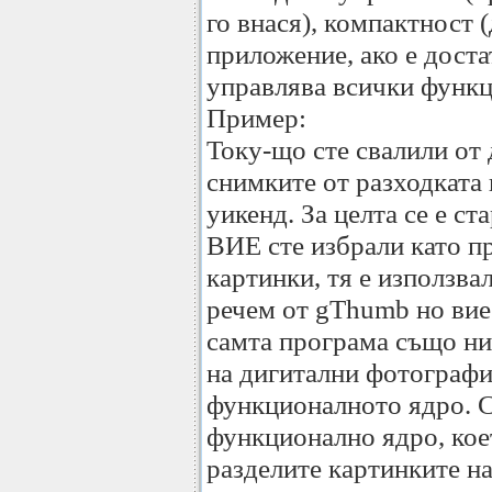
го внася), компактност
приложение, ако е доста
управлява всички функц
Пример:
Току-що сте свалили от
снимките от разходката
уикенд. За целта се е с
ВИЕ сте избрали като п
картинки, тя е използва
речем от gThumb но вие 
самта програма също нищ
на дигитални фотографи
функционалното ядро. С
функционално ядро, кое
разделите картинките на