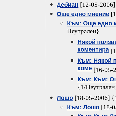
[12-05-2006]
Дебиан
[1
Още едно мнение
Към: Още едно 
Неутрален}
Някой ползва
коментира
[1
Към: Някой п
коме
[16-05-
Към: Към: О
{1/Неутрален
[18-05-2006] {
Лошо
[18-0
Към: Лошо