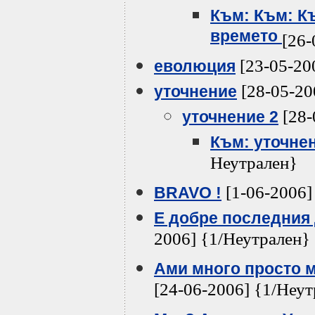
Към: Към: К
времето
[26-
[23-05-20
еволюция
[28-05-20
уточнение
[28-
уточнение 2
Към: уточне
Неутрален}
[1-06-2006]
BRAVO !
Е добре последния 
2006] {1/Неутрален}
Ами много просто м
[24-06-2006] {1/Неу