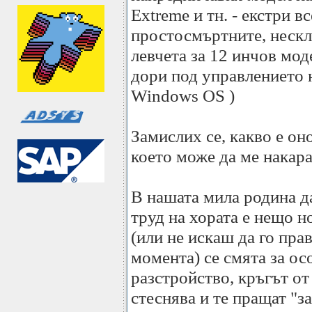
Extreme и тн. - екстри в
простосмъртните, нескл
левчета за 12 инчов мод
дори под управлението н
Windows OS )
Замислих се, какво е он
което може да ме накара
В нашата мила родина да
труд на хората е нещо н
(или не искаш да го пра
момента) се смята за о
разстройство, кръгът от
стеснява и те пращат "з