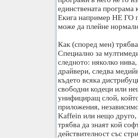
единствената програма к
Екига например НЕ ГО п
може да плейне нормално
Как (според мен) трябва
Специално за мултимеди
следното: няколко нива
драйвери, следва медий
където всяка дистрибуц
свободни кодеци или не
унифициращ слой, койт
приложения, независимо 
Kaffein или нещо друго
трябва да знаят кой соф
действителност със стр