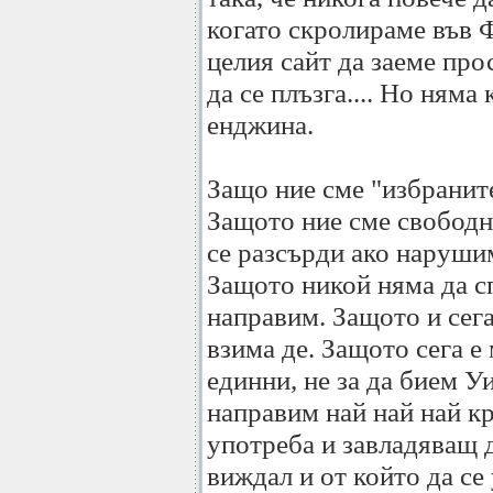
когато скролираме във 
целия сайт да заеме про
да се плъзга.... Но няма
енджина.
Защо ние сме "избранит
Защото ние сме свободн
се разсърди ако наруши
Защото никой няма да сп
направим. Защото и сега
взима де. Защото сега е
единни, не за да бием У
направим най най най кр
употреба и завладяващ д
виждал и от който да се