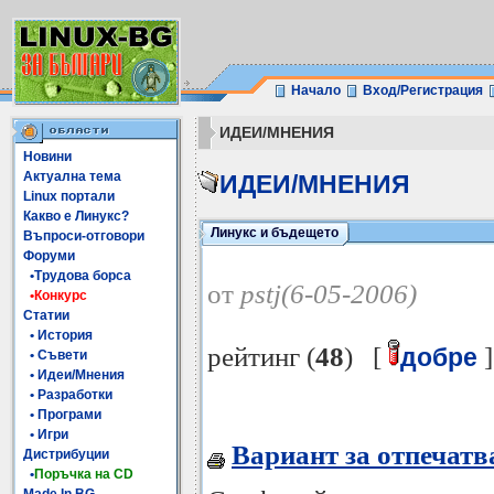
Начало
Вход/Регистрация
ИДЕИ/МНЕНИЯ
Новини
Актуална тема
ИДЕИ/МНЕНИЯ
Linux портали
Какво е Линукс?
Линукс и бъдещето
Въпроси-отговори
Форуми
•Трудова борса
от
pstj(6-05-2006)
•Конкурс
Статии
• История
рейтинг (
48
) [
]
добре
• Съвети
• Идеи/Мнения
• Разработки
• Програми
• Игри
Вариант за отпечатв
Дистрибуции
•
Поръчка на CD