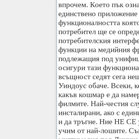
впрочем. Което пък озн
единствено приложение 
функционалността която
потребител ще се опреде
потребителския интерфе
функции на медийния фр
подлежащия под унифиц
осигури тази функциона
всъщност седят сега нещ
Уиндоус обаче. Всеки, к
какъв кошмар е да наме
филмите. Най-честия сл
инсталирани, ако с един
и да тръгне. Ние НЕ СЕ 
учим от най-лошите. Съ