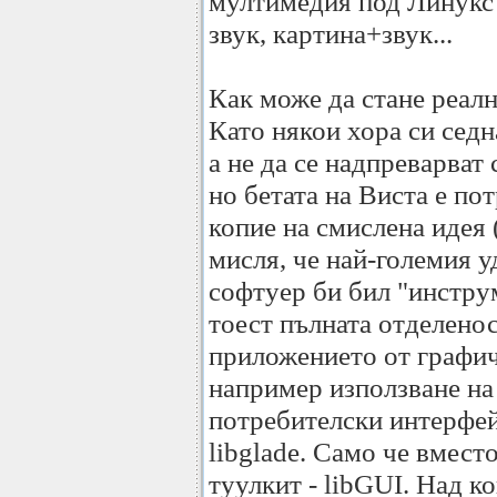
мултимедия под Линукс 
звук, картина+звук...
Как може да стане реалн
Като някои хора си седна
а не да се надпреварват
но бетата на Виста е по
копие на смислена идея
мисля, че най-големия у
софтуер би бил "инстру
тоест пълната отделенос
приложението от графич
например използване на
потребителски интерфейс
libglade. Само че вмест
туулкит - libGUI. Над к