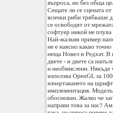
въпроса, но без обща це
Сещате ли се сцената от
всички риби трябваше да
се освободят от мрежата
софтуер никой не плува 
Най-жалкия пример нап
не е наясно какво точно 
неща Новел и Редхат. В
двете - и двете са напъ
и необмислени. Някъде ч
използва OpenGL за 100
изчертаването на шриф
имплементация. Моделъ
обоснован. Жалко че за
направи това за нас? А
така, че никога повече д