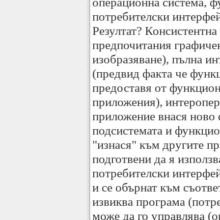
операционна система, ф
потребителски интерфейс
Резултат? Консистентна 
предпочитания графичен
изобразяване), пълна и
(предвид факта че функ
предоставя от функциона
приложения), интеропер
приложение внася ново
подсистемата и функцио
"изнася" към другите пр
подготвени да я използв
потребителски интерфей
и се обърнат към съотв
извиква програма (потр
може да го управлява (