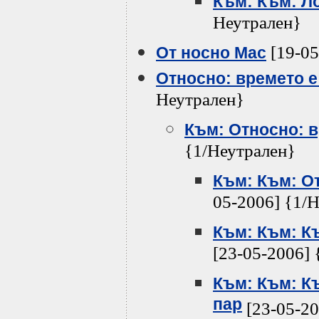
Към: Към: Л
Неутрален}
[19-05
От носно Mac
Относно: времето е
Неутрален}
Към: Относно: в
{1/Неутрален}
Към: Към: О
05-2006] {1/
Към: Към: К
[23-05-2006] 
Към: Към: К
пар
[23-05-20