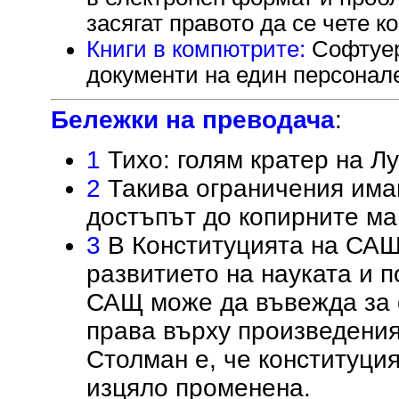
засягат правото да се чете к
Книги в компютрите:
Софтуер 
документи на един персонал
Бележки на преводача
:
1
Тихо: голям кратер на Лу
2
Такива ограничения имаш
достъпът до копирните м
3
В Конституцията на САЩ 
развитието на науката и п
САЩ може да въвежда за 
права върху произведения 
Столман е, че конституци
изцяло променена.