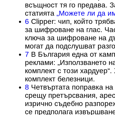
всъщност тя го предава. 
статията
„Можете ли да и
6
Clipper: чип, който тряб
за шифроване на глас. Ча
ключа за шифроване на д
могат да подслушват разг
7
В България една от кам
реклами: „Използването н
комплект с този хардуер“
комплект белезници.
8
Четвъртата поправка на
срещу претърсвания, арес
изрично съдебно разпоре
се предполага извършване