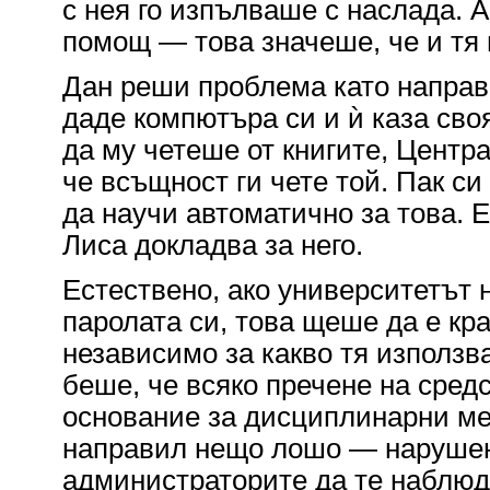
с нея го изпълваше с наслада. А
помощ — това значеше, че и тя 
Дан реши проблема като напра
даде компютъра си и ѝ каза сво
да му четеше от книгите, Центр
че всъщност ги чете той. Пак 
да научи автоматично за това. 
Лиса докладва за него.
Естествено, ако университетът 
паролата си, това щеше да е кр
независимо за какво тя използ
беше, че всяко пречене на сред
основание за дисциплинарни ме
направил нещо лошо — нарушен
администраторите да те наблюда