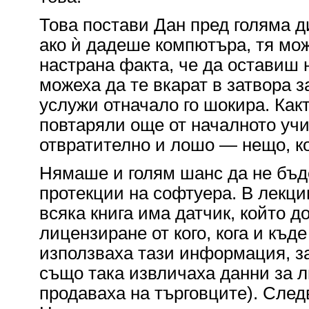
Това постави Дан пред голяма д
ако ѝ дадеше компютъра, тя мож
настрана факта, че да оставиш н
можеха да те вкарат в затвора з
услужи отначало го шокира. Какт
повтаряли още от началното учи
отвратително и лошо — нещо, ко
Нямаше и голям шанс да не бъд
протекции на софтуера. В лекци
всяка книга има датчик, който 
лицензиране от кого, кога и къд
използваха тази информация, за 
също така извличаха данни за л
продаваха на търговците). След