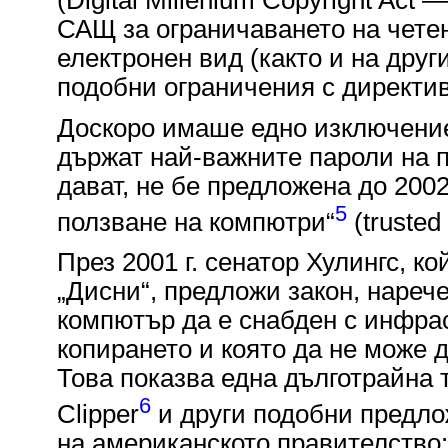
САЩ за ограничаването на четен
електронен вид (както и на дру
подобни ограничения с директива
Доскоро имаше едно изключени
държат най-важните пароли на 
дават, не бе предложена до 2002
5
ползване на компютри“
(trusted
През 2001 г. сенатор Хулингс, к
„Дисни“, предложи закон, нареч
компютър да е снабден с инфрас
копирането и която да не може 
Това показва една дълготрайна
6
Clipper
и други подобни предло
на американското правителство