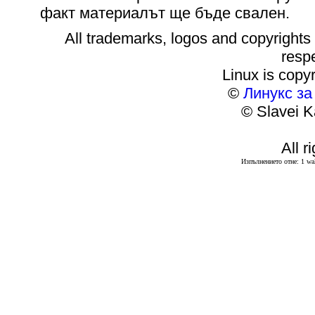
факт материалът ще бъде свален.
All trademarks, logos and copyrights m
resp
Linux is copyr
©
Линукс з
© Slavei K
All r
Изпълнението отне: 1 wal