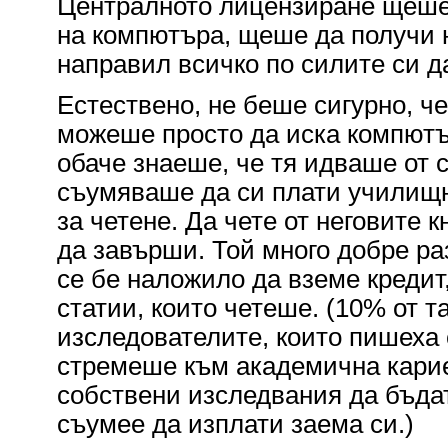
Централното лицензиране щеше 
на компютъра, щеше да получи н
направил всичко по силите си д
Естествено, не беше сигурно, че
можеше просто да иска компютър
обаче знаеше, че тя идваше от 
съумяваше да си плати училищни
за четене. Да чете от неговите
да завърши. Той много добре р
се бе наложило да вземе кредит,
статии, които четеше. (10% от т
изследователите, които пишеха
стремеше към академична карие
собствени изследвания да бъдат
съумее да изплати заема си.)