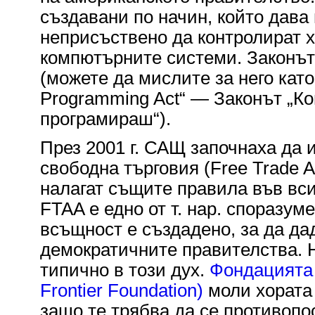
създавани по начин, който дава
неприсъствено да контролират х
компютърните системи. Законъ
(можете да мислите за него като
Programming Act“ — Законът „Ко
програмираш“).
През 2001 г. САЩ започнаха да 
свободна търговия (Free Trade A
налагат същите правила във вси
FTAA е едно от т. нар. споразум
всъщност е създадено, за да да
демократичните правителства. 
типично в този дух.
Фондацията 
Frontier Foundation)
моли хората 
защо те трябва да се противопос