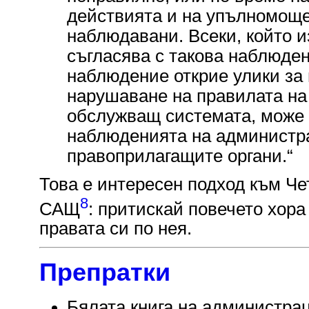
действията и на упълномоще
наблюдавани. Всеки, който и
съгласява с такова наблюден
наблюдение открие улики за
нарушаване на правилата на
обслужващ системата, може 
наблюденията на администра
правоприлагащите органи.“
Това е интересен подход към Че
8
САЩ
: притискай повечето хора
правата си по нея.
Препратки
Бялата книга на администра