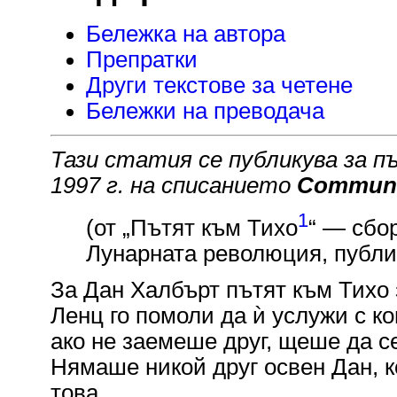
Бележка на автора
Препратки
Други текстове за четене
Бележки на преводача
Тази статия се публикува за п
1997 г. на списанието
Communic
1
(от „Пътят към Тихо
“ — сбо
Лунарната революция, публику
За Дан Халбърт пътят към Тихо 
Ленц го помоли да ѝ услужи с к
ако не заемеше друг, щеше да с
Нямаше никой друг освен Дан, к
това.