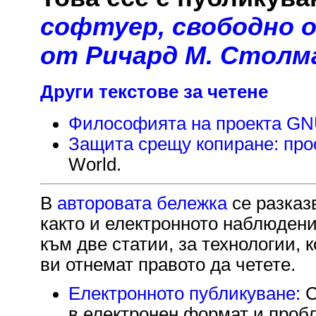
софтуер, свободно 
от Ричард М. Столм
Други текстове за четене
Философията на проекта G
Защита срещу копиране: прос
World.
В
авторовата бележка
се разказв
както и електронното наблюдение
към две статии, за технологии, 
ви отнемат правото да четете.
Електронното публикуване:
С
в електронен формат и пробл