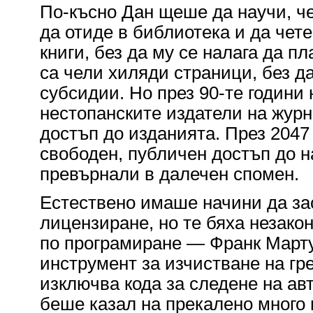
По-късно Дан щеше да научи, че
да отиде в библиотека и да чет
книги, без да му се налага да п
са чели хиляди страници, без д
субсидии. Но през 90-те години н
нестопанските издатели на журн
достъп до изданията. През 2047 
свободен, публичен достъп до н
превърнали в далечен спомен.
Естествено имаше начини да з
лицензиране, но те бяха незако
по програмиране — Франк Мартуч
инструмент за изчистване на гр
изключва кода за следене на авт
беше казал на прекалено много п