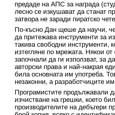
предаде на АПС за награда (студ
лесно се изкушават да станат пр
затвора не заради пиратско чете
По-късно Дан щеше да научи, че
да притежава инструменти за из
такива свободни инструменти, к
изтегляне по мрежата. Някои от
започнали да ги използват, за д
авторски права и най-накрая ед
била основната им употреба. То
незаконни, а разработчиците им
Програмистите продължавали да
изчистване на грешки, което бил
производителите на дебъгери пр
брой копия, всяко с идентифик