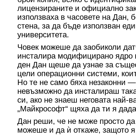
лицензираните и официално зак
използваха в часовете на Дан, 
стена, за да бъде използван ед
университета.
Човек можеше да заобиколи датч
инсталира модифицирано ядро н
ден Дан щеше да узнае за съще
цели операционни системи, коит
Но те не само бяха незаконни —
невъзможно да инсталираш так
си, ако не знаеш неговата най-в
„Майкрософт“ щяха да ти я дада
Дан реши, че не може просто да
можеше и да ѝ откаже, защото я