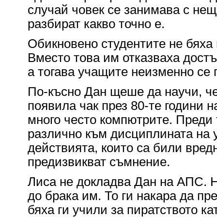
случай човек се занимава с не
разбират какво точно е.
Обикновено студентите не бяха 
Вместо това им отказваха дост
а тогава учащите неизменно се 
По-късно Дан щеше да научи, че
появила чак през 80-те години н
много често компютрите. Преди 
различно към дисциплината на 
действията, които са били вредн
предизвикват съмнение.
Лиса не докладва Дан на АПС. 
до брака им. То ги накара да пр
бяха ги учили за пиратството ка