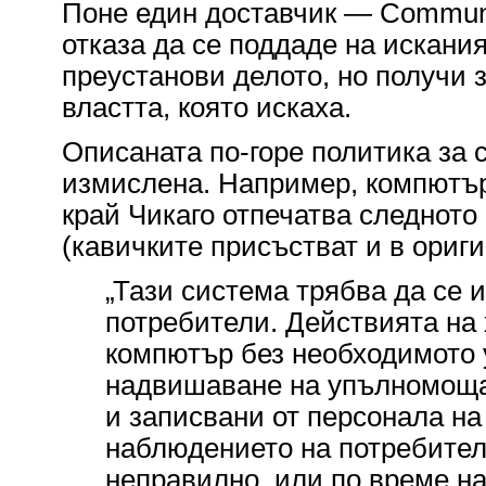
Поне един доставчик — Commun
отказа да се поддаде на искани
преустанови делото, но получи
властта, която искаха.
Описаната по-горе политика за 
измислена. Например, компютър
край Чикаго отпечатва следното
(кавичките присъстват и в ориги
„Тази система трябва да се
потребители. Действията на 
компютър без необходимото
надвишаване на упълномоща
и записвани от персонала на
наблюдението на потребител
неправилно, или по време н