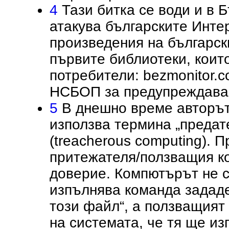
4
Тази битка се води и в Бъ
атакува българските Инте
произведения на българск
първите библиотеки, които
потребители: bezmonitor.c
НСБОП за предупреждава
5
В днешно време авторът
използва термина „предат
(treacherous computing). 
притежателя/ползващия к
доверие. Компютърът не с
изпълнява команда зададе
този файл“, а ползващият
на системата, че тя ще и