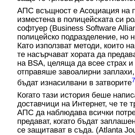
АПС всъщност е Асоциация на п
изместена в полицейската си ро
софтуер (Business Software Alli
полицейско подразделение, но н
Като използват методи, които н
те насърчават хората да предав
на BSA, целяща да всее страх и 
отправяше завоалирни заплахи, 
бъдат изнасилвани в затворите
Когато тази история беше напи
доставчици на Интернет, че те 
АПС да наблюдава всички потре
предават, когато бъдат заплашен
се защитават в съда. (Atlanta Jou