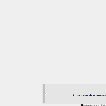
Ако искате да препеч
Изпълнението отне: 0 wal