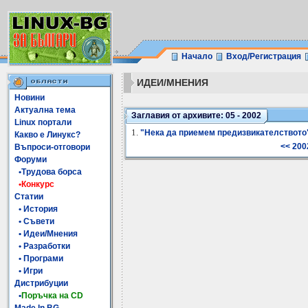
Начало
Вход/Регистрация
ИДЕИ/МНЕНИЯ
Новини
Актуална тема
Заглавия от архивите: 05 - 2002
Linux портали
1.
"Нека да приемем предизвикателството
Какво е Линукс?
<< 200
Въпроси-отговори
Форуми
•Трудова борса
•Конкурс
Статии
• История
• Съвети
• Идеи/Мнения
• Разработки
• Програми
• Игри
Дистрибуции
•
Поръчка на CD