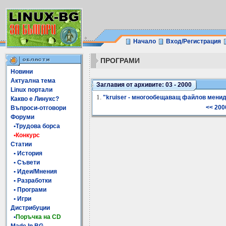
Начало
Вход/Регистрация
ПРОГРАМИ
Новини
Актуална тема
Заглавия от архивите: 03 - 2000
Linux портали
1.
"kruiser - многообещаващ файлов мени
Какво е Линукс?
<< 200
Въпроси-отговори
Форуми
•Трудова борса
•Конкурс
Статии
• История
• Съвети
• Идеи/Мнения
• Разработки
• Програми
• Игри
Дистрибуции
•
Поръчка на CD