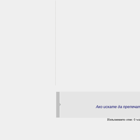
Ако искате да препеч
Изпълнението отне: 0 wal