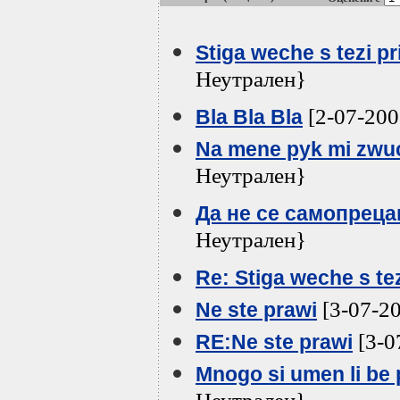
Stiga weche s tezi pr
Неутрален}
[2-07-200
Bla Bla Bla
Na mene pyk mi zwu
Неутрален}
Да не се самопрецак
Неутрален}
Re: Stiga weche s tez
[3-07-2
Ne ste prawi
[3-0
RE:Ne ste prawi
Mnogo si umen li be 