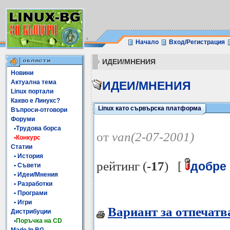
Начало
Вход/Регистрация
ИДЕИ/МНЕНИЯ
Новини
Актуална тема
ИДЕИ/МНЕНИЯ
Linux портали
Какво е Линукс?
Linux като сървърска платформа
Въпроси-отговори
Форуми
•Трудова борса
от
van(2-07-2001)
•Конкурс
Статии
• История
рейтинг (
-17
) [
добре
• Съвети
• Идеи/Мнения
• Разработки
• Програми
• Игри
Вариант за отпечатв
Дистрибуции
•
Поръчка на CD