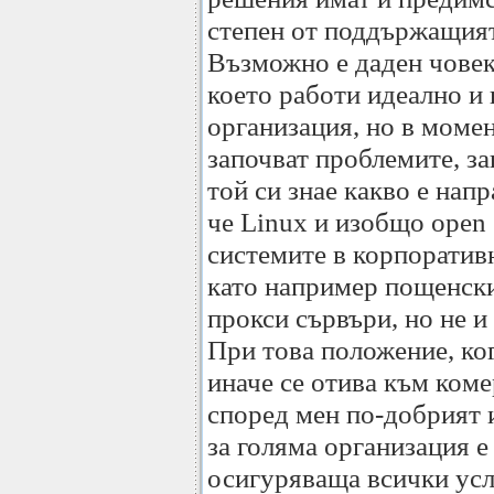
степен от поддържащият
Възможно е даден човек
което работи идеално и 
организация, но в момен
започват проблемите, з
той си знае какво е нап
че Linux и изобщо open 
системите в корпорати
като например пощенск
прокси сървъри, но не и
При това положение, ког
иначе се отива към ком
според мен по-добрият 
за голяма организация е 
осигуряваща всички услу