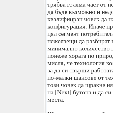
трябва голяма част от н
да бъде възможно и нед
квалифицран човек да н
конфигурация. Иначе пр
цял сегмент потребител
нежелаещи да разбират 
минимално количество г
понеже хората по приро
мисля, че технология ко
за да си свърши работа
по-малки шансове от те
този човек да щракне н
на [Next] бутона и да си
места.