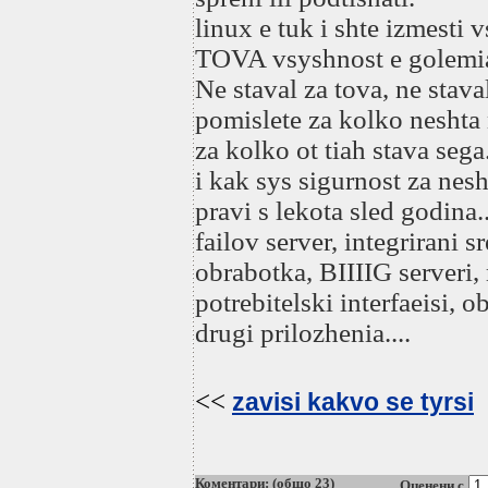
linux e tuk i shte izmesti v
TOVA vsyshnost e golemia
Ne staval za tova, ne stava
pomislete za kolko neshta n
za kolko ot tiah stava sega.
i kak sys sigurnost za nesh
pravi s lekota sled godina..
failov server, integrirani s
obrabotka, BIIIIG serveri,
potrebitelski interfaeisi, 
drugi prilozhenia....
<<
zavisi kakvo se tyrsi
Коментари: (общо 23)
Оценени с