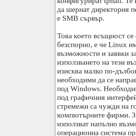
конфигурират qmail. Те 
да шернат директория по
е SMB сървър.
Това което всъщност се 
безспорно, е че Linux и
възможности и заявки з
използването на тези в
изисква малко по-дълбо
необходими да се напра
под Windows. Необходим
под графичния интерфейс
стремежи са чужди на г
компютърните фирми. За
използват напълно възм
операционна система пр