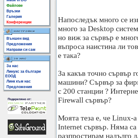
Made In BG
Файлове
Връзки
Галерия
Напоследък много се изп
Конференции
много за Desktop систем
но виж за сървър е мног
Външен вид
Предложения
въпроса наистина ли то
Направи си сам
е така?
За нас
За какъв точно сървър 
Линукс за българи
ЕООД
машини? Сървър за фир
Линк към нас
Предложения
с 200 станции ? Интерн
Firewall сървър?
Подкрепяно от:
Моята теза е, че Linux-
Internet сървър. Няма са
разпростирам надълго д