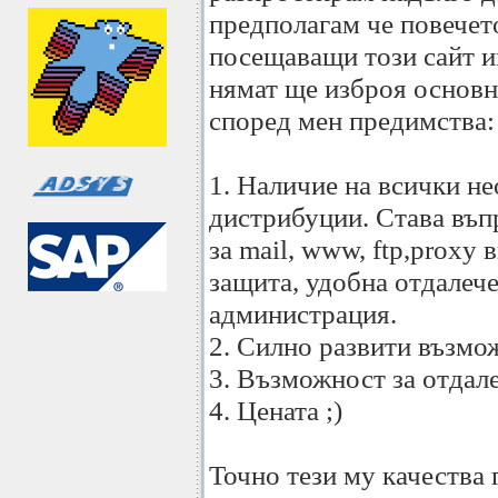
предполагам че повечет
посещаващи този сайт им
нямат ще изброя основн
според мен предимства:
1. Наличие на всички н
дистрибуции. Става въп
за mail, www, ftp,proxy 
защита, удобна отдалеч
администрация.
2. Силно развити възмо
3. Възможност за отдал
4. Цената ;)
Точно тези му качества 