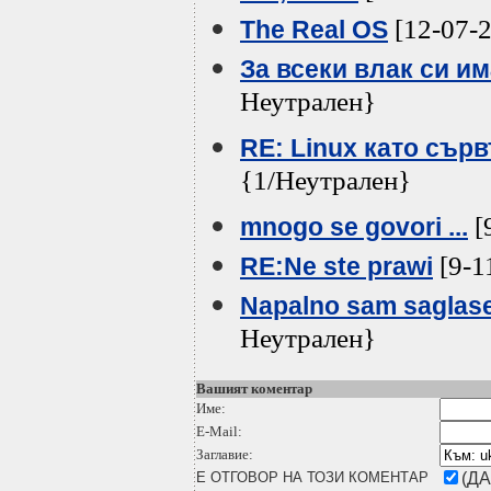
[12-07-2
The Real OS
За всеки влак си и
Неутрален}
RE: Linux като сър
{1/Неутрален}
[
mnogo se govori ...
[9-1
RE:Ne ste prawi
Napalno sam saglasen
Неутрален}
Вашият коментар
Име:
E-Mail:
Заглавие:
Е ОТГОВОР НА ТОЗИ КОМЕНТАР
(ДА