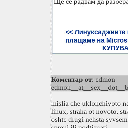
Ще се радвам да разбера
<< Линуксаджиите 
плащаме на Micros
КУПУВА
Коментар от
: edmon
edmon__at__sex__dot__
mislia che uklonchivoto n
linux, straha ot novoto, st
oshte drugi nehsta syvsem
spreni ili podtisnati.