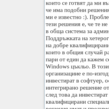
които се готвят да ми въ
че има подобни решения 
ми е известно :). Пробл
тези решения е, че те не
в обща система за адми
Поддръжката на хетерог
на добре квалифицирани
които в общия случай ра
пари от един да кажем 
Windows цъкльо. В този
организациие е по-изгод
инвестират в софтуер, 
интегрирано решение о
след това да инвестират
квалифицирани специал
решения имат и предимс