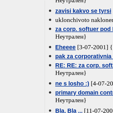
Неутрален}
zavisi kakvo se tyrsi
uklonchivoto naklone
za corp. softuer po
Неутрален}
[3-07-2001] 
Eheeee
pak za corporativnia
RE: RE: za corp. so
Неутрален}
[4-07-20
ne s losho :)
primary domain cont
Неутрален}
[11-07-200
Bla, Bla ...