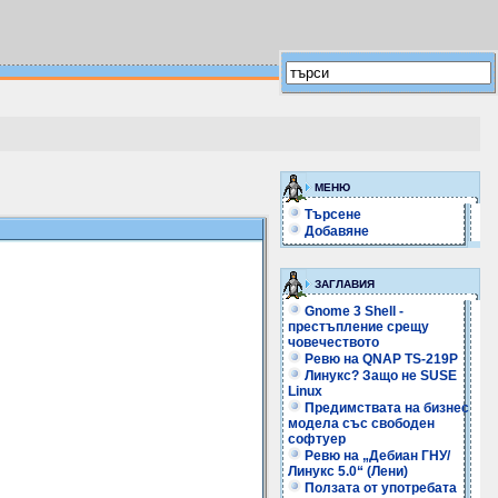
МЕНЮ
Търсене
Добавяне
ЗАГЛАВИЯ
Gnome 3 Shell -
престъпление срещу
човечеството
Ревю на QNAP TS-219P
Линукс? Защо не SUSE
Linux
Предимствата на бизнес
модела със свободен
софтуер
Ревю на „Дебиан ГНУ/
Линукс 5.0“ (Лени)
Ползата от употребата