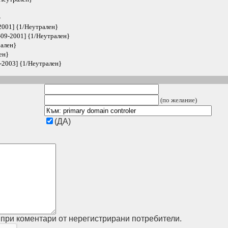
}
2001] {1/Неутрален}
-09-2001] {1/Неутрален}
рален}
ен}
-2003] {1/Неутрален}
(по желание)
(ДА)
при коментари от нерегистрирани потребители.