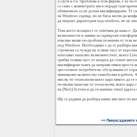
услуги и.т.н. Проблема в тези фирми, е че по
се само с компютрите им и поради тази прич
обикновено са не дотам квалифицирани. Те са
на Windows сървър, но не биха могли да конф
да шернат директория под windows, но не зна
Това което всъщност се опитвам да кажа е: Да
възможности и заявки за сървърски платформ
изисква малко по-дълбоки познания от тези 
под Windows. Необходимо е да се разбира как
стремежи са чужди на голяма част от персона
използват напълно възможностите, които Lin
трябва голяма част от нещата да станат инту
квалифицран човек да направи някоя проста к
цял сегмент потребители, обслужвани от хор
минимално количество главоболия и работа. 
мисля, че технология която кара някого да се
по-малки шансове от технология, която кара 
на [Next] бутона и да си напише email адреса 
Ще се радвам да разбера какво мислите по въ
<< Линуксаджиите н