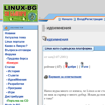
Начало
Вход/Регистрация
ИДЕИ/МНЕНИЯ
Новини
Актуална тема
ИДЕИ/МНЕНИЯ
Linux портали
Какво е Линукс?
Linux като сървърска платформа
Въпроси-отговори
Форуми
от
van(2-07-2001)
•Трудова борса
•Конкурс
рейтинг (
-17
) [
] [
]
добре
зле
Статии
• История
• Съвети
Вариант за отпечатване
• Идеи/Мнения
• Разработки
• Програми
Напоследък много се изписа, че Linux-a не ст
• Игри
но виж за сървър е много добър. Искам да по
Дистрибуции
е така?
•
Поръчка на CD