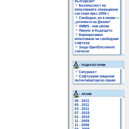
български?
Безопасност на
популярните операциони
системи през 2006 г.
Свободен, но в окови —
„клопката на Джава“
XMMS - нов облик
Линукс и бъдещето
Корпоративно
използване на свободния
софтуер
Защо OpenDocument
спечели
ПОДКАТЕГОРИИ
Сигурност
Софтуерни лицензи/
патенти/авторско право
АРХИВ
06 - 2011
05 - 2011
03 - 2011
07 - 2010
01 - 2010
11 - 2009
11 - 2008