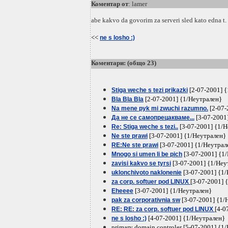
Коментар от
: lamer
abe kakvo da govorim za serveri sled kato edna t.
<<
ne s losho :)
Коментари: (общо 23)
[2-07-2001] 
Stiga weche s tezi prikazki
[2-07-2001] {1/Неутрален}
Bla Bla Bla
[2-07-
Na mene pyk mi zwuchi razumno.
[3-07-2001
Да не се самопрецакваме...
[3-07-2001] {1/
Re: Stiga weche s tezi..
[3-07-2001] {1/Неутрален}
Ne ste prawi
[3-07-2001] {1/Неутрал
RE:Ne ste prawi
[3-07-2001] {1
Mnogo si umen li be pich
[3-07-2001] {1/Неу
zavisi kakvo se tyrsi
[3-07-2001] {1
uklonchivoto naklonenie
[3-07-2001] 
za corp. softuer pod LINUX
[3-07-2001] {1/Неутрален}
Eheeee
[3-07-2001] {1/
pak za corporativnia sw
[4-0
RE: RE: za corp. softuer pod LINUX
[4-07-2001] {1/Неутрален}
ne s losho :)
primary domain controler [5-07-2001] {1