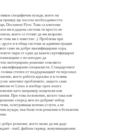
т някои специфични нужди, които на
о за пример ще посоча необходимостта
ещи, Document Flow. Това са ключови
сата им в дадена система тя просто не
нези, които се готвят да ми възразят,
е това ми е известно :). Проблема при
 с друго и в обща система за администрация.
лите само на добре квалифицирани хора,
а повече пари от един да кажем сертифициран
рганизациие е по-изгодно да
ртно интегрирано решение отколкото
око квалифицирани специалисти. Стандартните
в голяма степен от поддържащият ги персонал.
шение, което работи идеално и в голяма
апусне започват проблемите, защото само
 смятам че Linux и изобщо open source
ложение като например пощенски или
шения. При това положение, когато така или
 решение според мен по-добрият избор
стема, осигуряваща всички услуги, а не
ични нужди, пък били тези решения и безплатни.
нка.
 е добро решение, което може да им даде
уждаят - mail, файлов сървър, комуникационни