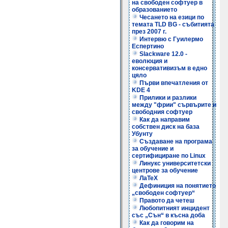
на свободен софтуер в
образованието
Чесането на езици по
темата TLD BG - събитията
през 2007 г.
Интервю с Гуилермо
Еспертино
Slackware 12.0 -
еволюция и
консервативизъм в едно
цяло
Първи впечатления от
KDE 4
Прилики и разлики
между "фрии" сървърите и
свободния софтуер
Как да направим
собствен диск на база
Убунту
Създаване на програма
за обучение и
сертифициране по Linux
Линукс университетски
центрове за обучение
ЛаТеХ
Дефиниция на понятието
„свободен софтуер“
Правото да четеш
Любопитният инцидент
със „Сън“ в късна доба
Как да говорим на