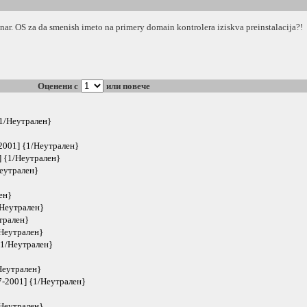
 nar. OS za da smenish imeto na primery domain kontrolera iziskva preinstalacija?!
Оценени с
или повече
{1/Неутрален}
2001] {1/Неутрален}
] {1/Неутрален}
Неутрален}
ен}
/Неутрален}
трален}
/Неутрален}
{1/Неутрален}
Неутрален}
7-2001] {1/Неутрален}
/Неутрален}