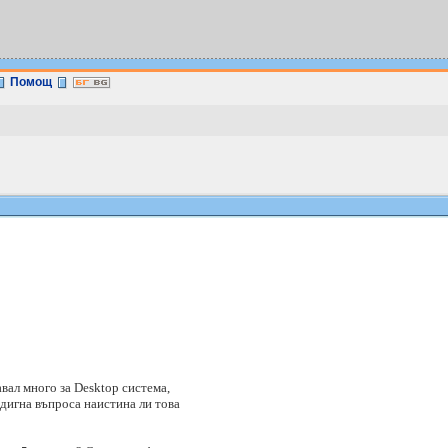
Помощ
авал много за Desktop система,
вдигна въпроса наистина ли това