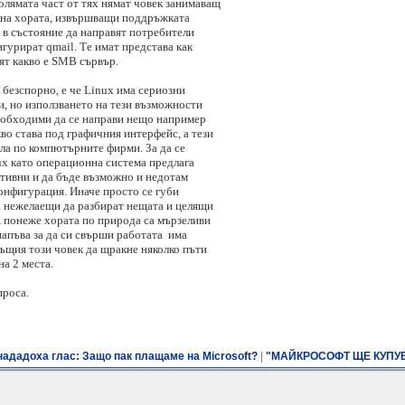
-голямата част от тях нямат човек занимаващ
ина хората, извършващи поддръжката
 в състояние да направят потребители
игурират qmail. Те имат представа как
ят какво е SMB сървър.
 безспорно, е че Linux има сериозни
и, но използването на тези възможности
необходими да се направи нещо например
во става под графичния интерфейс, а тези
ла по компютърните фирми. За да се
ux като операционна система предлага
итивни и да бъде възможно и недотам
онфигурация. Иначе просто се губи
а нежелаещи да разбират нещата и целящи
А понеже хората по природа са мързеливи
 напъва за да си свърши работата има
същия този човек да щракне няколко пъти
на 2 места.
проса.
|
ададоха глас: Защо пак плащаме на Microsoft?
"МАЙКРОСОФТ ЩЕ КУПУВ