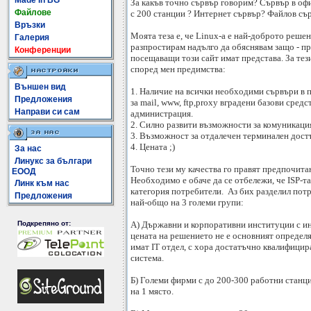
Made In BG
За какъв точно сървър говорим? Сървър в оф
Файлове
с 200 станции ? Интернет сървър? Файлов сър
Връзки
Моята теза е, че Linux-a e най-доброто решени
Галерия
разпростирам надълго да обяснявам защо - п
Конференции
посещаващи този сайт имат представа. За тез
според мен предимства:
Външен вид
1. Наличие на всички необходими сървъри в 
Предложения
за mail, www, ftp,proxy вградени базови средс
Направи си сам
администрация.
2. Силно развити възможности за комуникаци
3. Възможност за отдалечен терминален дост
4. Цената ;)
За нас
Линукс за българи
Точно тези му качества го правят предпочита
ЕООД
Необходимо е обаче да се отбележи, че ISP-т
Линк към нас
категория потребители. Аз бих разделил пот
Предложения
най-общо на 3 големи групи:
А) Държавни и корпоративни институции с ин
Подкрепяно от:
цената на решението не е основният определ
имат IT отдел, с хора достатъчно квалифици
система.
Б) Големи фирми с до 200-300 работни станц
на 1 място.