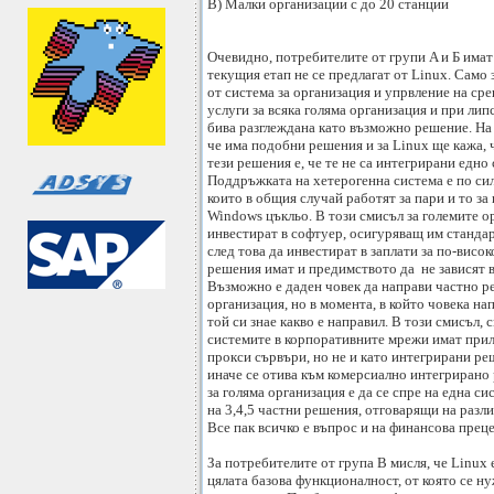
В) Малки организации с до 20 станции
Очевидно, потребителите от групи A и Б има
текущия етап не се предлагат от Linux. Сам
от система за организация и упрвление на ср
услуги за всяка голяма организация и при лип
бива разглеждана като възможно решение. На о
че има подобни решения и за Linux ще кажа, ч
тези решения е, че те не са интегрирани едно
Поддръжката на хетерогенна система е по си
които в общия случай работят за пари и то з
Windows цъкльо. В този смисъл за големите о
инвестират в софтуер, осигуряващ им станда
след това да инвестират в заплати за по-вис
решения имат и предимството да не зависят 
Възможно е даден човек да направи частно ре
организация, но в момента, в който човека н
той си знае какво е направил. В този смисъл,
системите в корпоративните мрежи имат при
прокси сървъри, но не и като интегрирани ре
иначе се отива към комерсиално интегрирано
за голяма организация е да се спре на една си
на 3,4,5 частни решения, отговарящи на разл
Все пак всичко е въпрос и на финансова преце
За потребителите от група В мисля, че Linux
цялата базова функционалност, от която се н