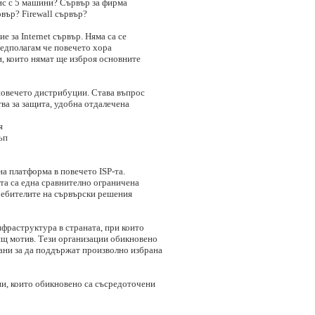
ис с 5 машини? Сървър за фирма
вър? Firewall сървър?
е за Internet сървър. Няма са се
редполагам че повечето хора
и, които нямат ще изброя основните
повечето дистрибуции. Става въпрос
тва за защита, удобна отдалечена
я
ъп
на платформа в повечето ISP-та.
ата са една сравнително ограничена
ребителите на сървърски решения
фраструктура в страната, при които
ящ мотив. Тези организации обикновено
рани за да поддържат произволно избрана
ии, които обикновено са съсредоточени