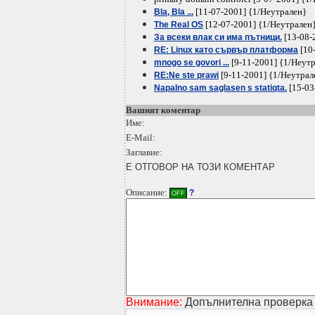
[11-07-2001] {1/Неутрален}
Bla, Bla ...
[12-07-2001] {1/Неутрален
The Real OS
[13-08-
За всеки влак си има пътници.
[10
RE: Linux като сървър платформа
[9-11-2001] {1/Неут
mnogo se govori ...
[9-11-2001] {1/Неутрал
RE:Ne ste prawi
[15-03
Napalno sam saglasen s statiqta.
Вашият коментар
Име:
E-Mail:
Заглавие:
Е ОТГОВОР НА ТОЗИ КОМЕНТАР
Описание:
?
OFF
Внимание:
Допълнителна проверка 