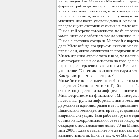
информация. Г-н Милев от Microsoft сподели, 
фирмата трябва да реагира по някакъв особен
че се е запознал с мненията, които подкрепил
написали на сайта, на който то е пубилкуван
мненията има както умерени, така и "крайни".
предстоящите световни събития на Microsoft 
Fusion той отрече твърдението, че българския
компанията се е забавил у нас до изясняване 
Fusion е световна среща на Microsoft с партн
дали Microsoft ще предприеме някакви мерки 
партньори, чиито служители са подкрепили о
Милев изрично отрече това и каза, че полити
е дългосрочна и не се основава на това дали 
партньор е подкрепил такова писмо. Все пак 
уточнение: "Освен ако въпросният служител н
Как да завършим тази история?
Може би с това, че големите събития в това 
предстоят. Оказва се, че и г-н Трайков и г-н Ге
съответно директори на информационните от
Министерството на финансите и Министрския 
постоянна група за информационни и комуни
държавната администрация и за подпомагане 
Нациоалния команден център за преодоляване
аварийни ситуации. Тази работна група е еди
органи на Координационния съвет за информ
създаден с постановление номер 73 на Минис
май 2000г. Една от задачите й е да изготвя пр
администрацията. Една от тях е, че Star Office