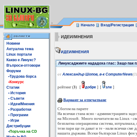
Начало
Вход/Регистрация
ИДЕИ/МНЕНИЯ
Новини
Актуална тема
ИДЕИ/МНЕНИЯ
Linux портали
Какво е Линукс?
Линуксаджиите нададоха глас: Защо пак п
Въпроси-отговори
Форуми
от
(1
Александър Шопов, в-к ComputerNews
•Трудова борса
•Конкурс
рейтинг (
3
) [
] [
]
добре
зле
Статии
• История
• Съвети
Вариант за отпечатване
• Идеи/Мнения
Сбогом на парите
• Разработки
На всички стана ясно - администрацията заде
• Програми
на Microsoft. Много почитатели на Linux - с
• Игри
безплатна операционна система, изтръпнаха, 
Дистрибуции
тези пари ще ги дават и те - нали всички сме 
•
Поръчка на CD
нашата държава. Всеки български Linux фен у