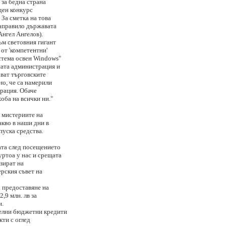
 за бедна страна
ден конкурс
 За сметка на това
направило държавата
Ангел Ангелов).
ъм световния гигант
от 'компетентни'
истема освен Windows"
шата администрация и
ават търговските
о, че са намерили
рация. Обаче
оба на всички ни."
в мистериите на
акво в наши дни в
уска средства.
ата след посещението
уртоа у нас и срещата
азират на
рския съвет на
 предоставяне на
,9 млн. лв за
и.
елни бюджетни кредити
кти с оглед