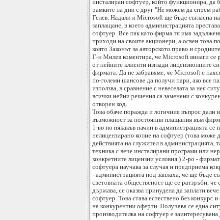
инсталиран софтуер, който функционира, да б
рамките на дни с друг "Не можем да спрем ра
Гелев. Надали и Microsoft ще бъде съгласна на
заплащане, в което администрацията престава
софтуер. Все пак като фирма тя има задължен
приходи на своите акционери, а освен това по
която Законът за авторското право и сродните
Г-н Милев коментира, че Microsoft винаги се р
от нейните клиенти изглади лицензионните с
фирмата. Да не забравяме, че Microsoft е наяс
по-големи шансове да получи пари, ако все п
използва, в сравнение с невеселата за нея сит
всички нейни решения са заменени с конкуре
отворен код.
Това обаче поражда и логичния въпрос дали н
възможност за постоянни плащания към фирма
1-во по някакъв начин в администрацията се 
нелицензирано копие на софтуер (това може д
действията на служител в администрацията, та
техника с вече инсталирани програми или не
конкретните лицензни условия.) 2-ро - фирмат
софтуера научава за случая и предприема кок
- администрацията под заплаха, че ще бъде с
световната общественост ще се ратзръби, че 
държава, се оказва принудена да заплати веч
софтуер. Това става естествено без конкурс и
на конкурентни оферти. Получава се една сит
производителка на софтуер е заинтересувана