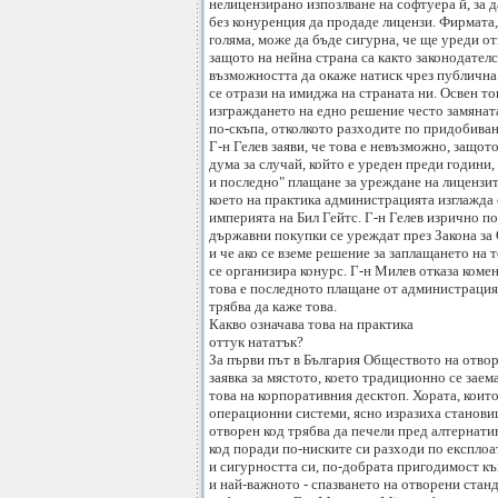
нелицензирано изпозлване на софтуера й, за д
без конуренция да продаде лицензи. Фирмата,
голяма, може да бъде сигурна, че ще уреди о
защото на нейна страна са както законодателс
възможността да окаже натиск чрез публична
се отрази на имиджа на страната ни. Освен то
изграждането на едно решение често замяната
по-скъпа, отколкото разходите по придобиван
Г-н Гелев заяви, че това е невъзможно, защот
дума за случай, който е уреден преди години,
и последно" плащане за уреждане на лицензите
което на практика администрацията изглажда
империята на Бил Гейтс. Г-н Гелев изрично по
държавни покупки се уреждат през Закона з
и че ако се вземе решение за заплащането на 
се организира конурс. Г-н Милев отказа коме
това е последното плащане от администрацият
трябва да каже това.
Какво означава това на практика
оттук нататък?
За първи път в България Обществото на отвор
заявка за мястото, което традиционно се заема
това на корпоративния десктоп. Хората, коит
операционни системи, ясно изразиха станови
отворен код трябва да печели пред алтернати
код поради по-ниските си разходи по експло
и сигурността си, по-добрата пригодимост къ
и най-важното - спазването на отворени стан