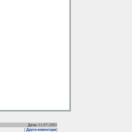
Дата:
11-07-2001
[
]
Други коментари