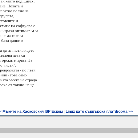
ви както под Linux,
ане. Новата й
зплатно ползване.
 групата,
етовните и
емане на софтуера с
и изрази оптимизъм за
че има такива
 бази данни в
а да изчисти лицето
милиона лева са
торските права. За
о чисти".
ревръзката - по пътя
ения - това само
ята засега не страда
вече от такива неща
|
< Мъките на Хасковския ISP Еском
Linux като сървърска платформа >>