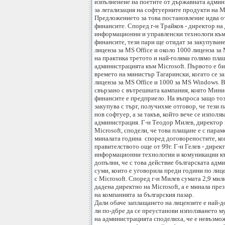
изпълненеие на поетите от държавната адми
за легализация на софтуерните продукти на 
Предложението за това постановление идва 
финансите. Според г-н Трайков - директор на
информационни и управленски технологи къ
финансите, тези пари ще отидат за закупуван
лиценза за MS Office и около 1000 лиценза за
на практика третото и най-голяма голямо пла
администрацията към Microsoft. Първото е би
времето на министър Тагарински, когато се з
лиценза за MS Office и 1000 за MS Windows. 
свързано с вътрешната кампания, която Мини
финансите е предприело. На въпроса защо тоз
закупува с търг, получихме отговор, че тези п
нов софтуер, а за такъв, който вече се използ
администрация. Г-н Теодор Милев, директор 
Microsoft, сподели, че това плащане е с пара
миналата година според договореностите, ко
правителството още от 99г. Г-н Гелев - дирек
информационни технологии и комуникации къ
допълни, че с това действие българската адм
суми, които е уговорила преди години по ли
с Microsoft. Според г-н Милев сумата 2,9 мили
дадена директно на Microsoft, а е минала пр
на компанията за българския пазар.
Дали обаче заплащането на лицензите е най-
ли по-дбре да се преустанови използването 
на администрацията споделиха, че е невъзмо