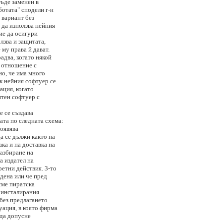
ъде заменен в
ботата" сподели г-н
 вариант без
 да използва нейния
ие да осигури
лзва и защитата,
 му права й дават.
адва, когато някой
и отношение с
но, че има много
ак нейния софтуер се
уация, когато
нтен софтуер с
е се създава
та по следната схема:
появява
а се дължи както на
ка и на доставка на
разбиране на
а издател на
ретни действия. 3-то
ъдена или че пред
сме пиратска
е инсталирания
 без предлагането
уация, в която фирма
 да допусне