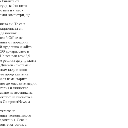
а Гиганта от
фтуер, който нито
о има и у нас -
какви компютри, ще
ата си. Те са в
ерационната си
 да поемат
soft Office не
лишат от поредния
00 чудовища и който
200 долара, само и
Но все пак тези 2,9
те решиха да упражнят
 Димчев - системен
знам къде и защо
 че продуктите на
ми от коментарите
ено до масовите медии
лгария и министър
аване на вестника за
Текстът на писмото е
ик ComputerNews, а
телите на
лащат толкова много
едложения. Освен
воите качества, а