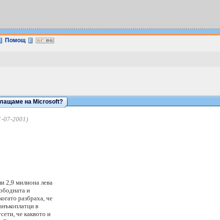
Помощ
лащаме на Microsoft?
1-07-2001)
ли 2,9 милиона лева
вободната и
когато разбраха, че
данъкоплатци в
сети, че каквото и