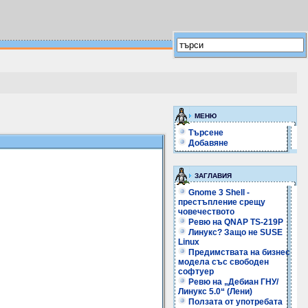
МЕНЮ
Търсене
Добавяне
ЗАГЛАВИЯ
Gnome 3 Shell -
престъпление срещу
човечеството
Ревю на QNAP TS-219P
Линукс? Защо не SUSE
Linux
Предимствата на бизнес
модела със свободен
софтуер
Ревю на „Дебиан ГНУ/
Линукс 5.0“ (Лени)
Ползата от употребата