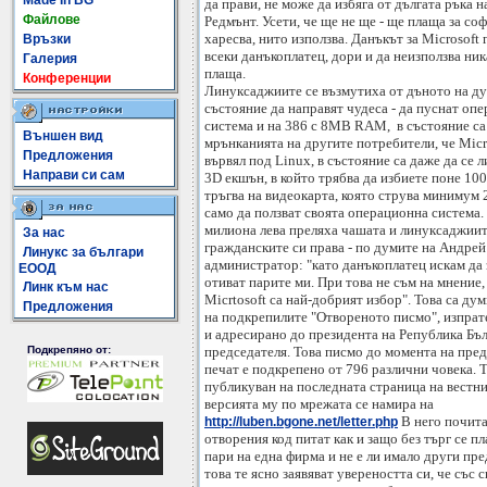
Made In BG
да прави, не може да избяга от дългата ръка н
Файлове
Редмънт. Усети, че ще не ще - ще плаща за со
харесва, нито използва. Данъкът за Microsoft г
Връзки
всеки данъкоплатец, дори и да неизползва ни
Галерия
плаща.
Конференции
Линуксаджиите се възмутиха от дъното на душ
състояние да направят чудеса - да пуснат оп
система и на 386 с 8MB RAM, в състояние са
Външен вид
мрънканията на другите потребители, че Micro
Предложения
вървял под Linux, в състояние са даже да се 
Направи си сам
3D екшън, в който трябва да избиете поне 10
тръгва на видеокарта, която струва минимум 
само да ползват своята операционна система. 
милиона лева преляха чашата и линуксаджии
За нас
гражданските си права - по думите на Андрей
Линукс за българи
администратор: "като данъкоплатец искам да 
ЕООД
отиват парите ми. При това не съм на мнение,
Линк към нас
Micrtosoft са най-добрият избор". Това са ду
Предложения
на подкрепилите "Отвореното писмо", изпрат
и адресирано до президента на Република Бъ
председателя. Това писмо до момента на пред
Подкрепяно от:
печат е подкрепено от 796 различни човека. 
публикуван на последната страница на вестн
версията му по мрежата се намира на
В него почита
http://luben.bgone.net/letter.php
отворения код питат как и защо без търг се п
пари на една фирма и не е ли имало други пр
това те ясно заявяват увереността си, че със с