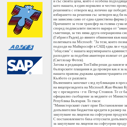
и със своята цена, която е особена подходяща
като нашата, в един нормално и честно прове
решенията с отворен код логично ще победят.
избирането на решения със затворен код би 
ни зависима само от една единствена фирма (
Причините за този трансфер на голяма сума к
според подписалите писмото варира от "аман 
съветници, за тях няма друга операционна с
(Габриел Радев) до явните обвинения към на
политиката на Microsoft: "За тези, които позн
подходи на Майкрософт в САЩ едва ли е чудн
"общ език" с нашата корумпираната админист
разходите за подобни авантюри излизат от дж
(Светлозар Фотев).
Затова и редакция ТопТийм реши да навлезе 
българските плащания и да провери как и за к
нашата правова държава администрацията отп
Кълбото се разплита
Вълненията започват след публикации в прес
на вицепрезидента на Microsoft Жан Филип К
му с президента - г-н Петър Стоянов. Те се б
официално съобщение за медиите от Министе
Република България. То гласи:
"Министерският съвет прие Постановление за
допълнителни бюджетни кредити в размер на 2
закупуване на лицензи на софтуерни продукт
С постановлението бяха отпуснати допълнит
за закупуване на лицензи на софтуерни проду