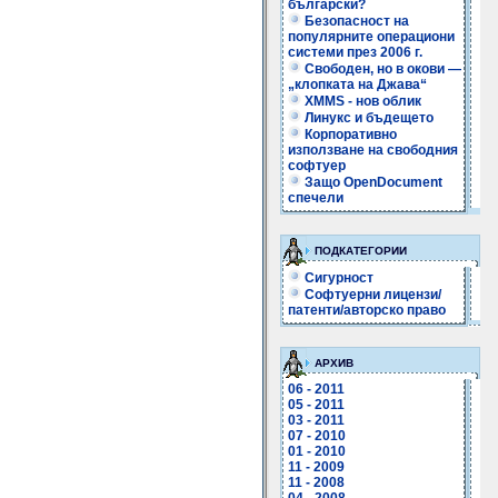
български?
Безопасност на
популярните операциони
системи през 2006 г.
Свободен, но в окови —
„клопката на Джава“
XMMS - нов облик
Линукс и бъдещето
Корпоративно
използване на свободния
софтуер
Защо OpenDocument
спечели
ПОДКАТЕГОРИИ
Сигурност
Софтуерни лицензи/
патенти/авторско право
АРХИВ
06 - 2011
05 - 2011
03 - 2011
07 - 2010
01 - 2010
11 - 2009
11 - 2008