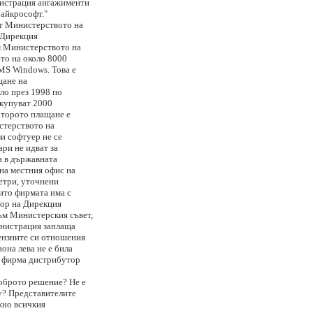
нистрация ангажименти
Майкрософт."
от Министерството на
 Дирекция
м Министерството на
ето на около 8000
 MS Windows. Това е
щане на
ло през 1998 по
акупуват 2000
Второто плащане е
стерството на
и софтуер не се
ари не идват за
ва в държавната
на местния офис на
метри, уточнени
ито фирмата има с
тор на Дирекция
м Министерския съвет,
инистрация заплаща
цензните си отношения
она лева не е била
ез фирма дистрибутор
доброто решение? Не е
му? Представителите
жно всичкия