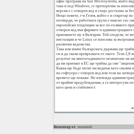
офис програма на Sun Microsystems, която вър
така и под Windows, се препоръчва за използв
версия е с отворен код и също достъпна за бе
Нещо повече, г-н Гелев, който е и секретар на
потвърди, че работната група е наясно със св
европейски тенденции за все по-голямото при
отворен код във фирмите и администрациите 
приемането му в България. Той сподели, че ве
инсталции и че Linux се използва за вътрешни
различни ведомства.
Така или иначе българската държава ще трябв
си и да свали превръзката от окото. Тези 2,9 
резултат на многогодишното незачитане на ав
да ни приемат в ЕС ще трябва да сме "лицензн
Какъв ще бъде пътят ни веднъж като свалим п
на софтуера с отворен код или този на затвор
времето ще покаже. Но изглежда администраци
от крайни предубеждения, а се интересува по
като цена и стабилност.
<
Коментар от
: sunsande