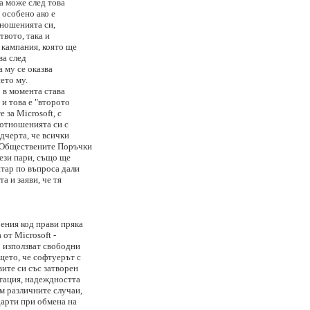
а може след това
 особено ако е
тношенията си,
твото, така и
 кампания, която ще
ва след
 му се оказва
ето му.
о в момента става
 и това е "второто
 за Microsoft, с
 отношенията си с
дчерта, че всички
а Обществените Поръчки
тези пари, също ще
нтар по въпроса дали
а и заяви, че тя
ения код прави пряка
 от Microsoft -
о използват свободни
щето, че софтуерът с
вите си със затворен
атация, надеждността
м различните случаи,
дарти при обмена на