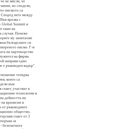
че не мисли, че
 начин, но сподели,
ите писмото са
о. Според него между
 Във връзка с
- Global Summit и
т екип на
на случая. Понеже
ьорите му запитахме
към българските си
твореното писмо. Г-н
ката на партньорство
служител на фирма
той направи едно
е е ръководен кадър".
отношение тепърва
лев, които са
дели към
съвет, участват в
кационни технологии в
на дейността на
 на кризисни и
н от ръководните
ационно общество,
терския съвет от 3
епоръки за
 - безплатната