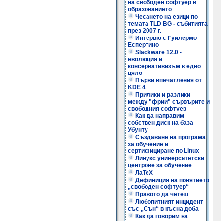
на свободен софтуер в
образованието
Чесането на езици по
темата TLD BG - събитията
през 2007 г.
Интервю с Гуилермо
Еспертино
Slackware 12.0 -
еволюция и
консервативизъм в едно
цяло
Първи впечатления от
KDE 4
Прилики и разлики
между "фрии" сървърите и
свободния софтуер
Как да направим
собствен диск на база
Убунту
Създаване на програма
за обучение и
сертифициране по Linux
Линукс университетски
центрове за обучение
ЛаТеХ
Дефиниция на понятието
„свободен софтуер“
Правото да четеш
Любопитният инцидент
със „Сън“ в късна доба
Как да говорим на