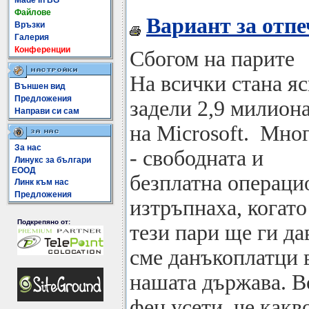
Made In BG
Файлове
Вариант за отпе
Връзки
Галерия
Конференции
Сбогом на парите
На всички стана я
Външен вид
Предложения
задели 2,9 милиона
Направи си сам
на Microsoft. Мног
За нас
- свободната и
Линукс за българи
ЕООД
безплатна операци
Линк към нас
Предложения
изтръпнаха, когато
Подкрепяно от:
тези пари ще ги да
сме данъкоплатци 
нашата държава. В
фен усети, че какв