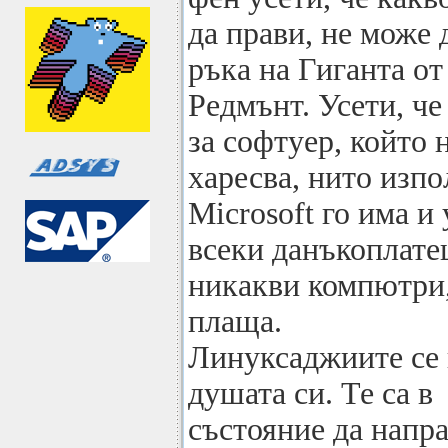
да прави, не може 
ръка на Гиганта от
Редмънт. Усети, че
за софтуер, който 
харесва, нито изпо
Microsoft го има и 
всеки данъкоплатец
никакви компютри
плаща.
Линуксаджиите се 
душата си. Те са в
състояние да напра