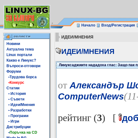
Начало
Вход/Регистрация
ИДЕИ/МНЕНИЯ
Новини
Актуална тема
ИДЕИ/МНЕНИЯ
Linux портали
Какво е Линукс?
Линуксаджиите нададоха глас: Защо пак п
Въпроси-отговори
Форуми
•Трудова борса
от
Александър Шо
•Конкурс
Статии
(11
ComputerNews
• История
• Съвети
• Идеи/Мнения
• Разработки
рейтинг (
3
) [
до
• Програми
• Игри
Дистрибуции
•
Поръчка на CD