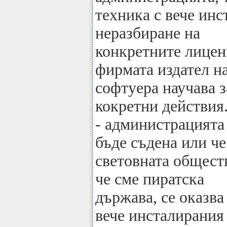
техника с вече ин
неразбиране на
конкретните лиценз
фирмата издател н
софтуера научава 
кокретни действия.
- администрацията 
бъде съдена или че
световната общест
че сме пиратска
държава, се оказва
вече инсталирания