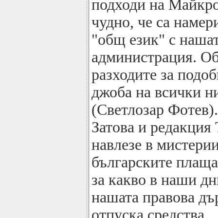
подходи на Майкр
чудно, че са намер
"общ език" с наша
администрация. О
разходите за подо
джоба на всички ни
(Светлозар Фотев).
Затова и редакция
навлезе в мистерии
българските плаща
за какво в наши дн
нашата правова дъ
отпуска средства.