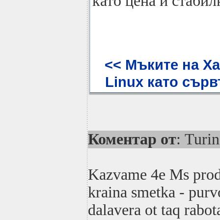
като цена и стабил
<< Мъките на Х
Linux като сър
Коментар от
: Turin
Kazvame 4e Ms produ
kraina smetka - purv
dalavera ot taq rabota