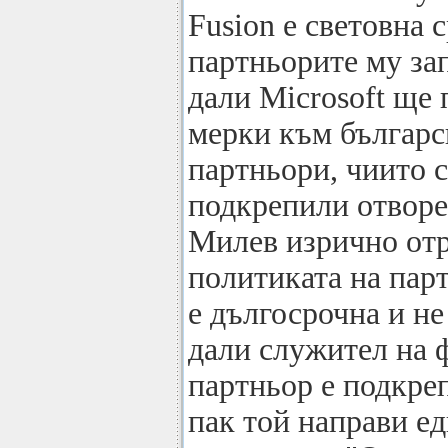
Fusion е световна 
партньорите му за
дали Microsoft ще
мерки към българс
партньори, чиито 
подкрепили отворе
Милев изрично отре
политиката на пар
е дългосрочна и не
дали служител на 
партньор е подкре
пак той направи е