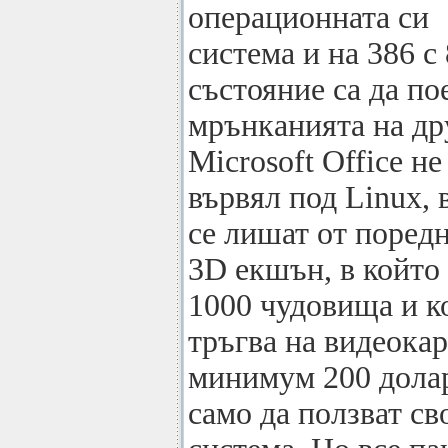
операционната си
система и на 386 
състояние са да по
мрънканията на др
Microsoft Office не
вървял под Linux, 
се лишат от поред
3D екшън, в който 
1000 чудовища и к
тръгва на видеокар
минимум 200 долар
само да ползват с