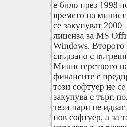
е било през 1998 п
времето на минист
се закупуват 2000
лиценза за MS Offi
Windows. Второто 
свързано с вътреш
Министерството н
финансите е предп
този софтуер не се
закупува с търг, п
тези пари не идват 
нов софтуер, а за т