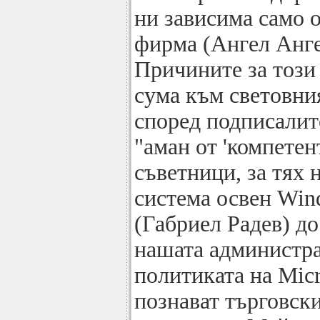
ни зависима само о
фирма (Ангел Анге
Причините за този
сума към световни
според подписалит
"аман от 'компетен
съветници, за тях
система освен Win
(Габриел Радев) д
нашата администр
политиката на Micro
познават търговск