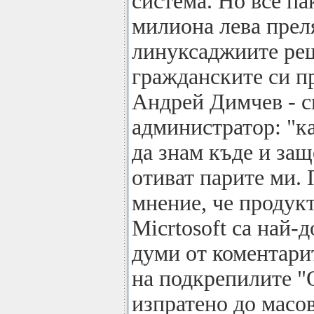
система. Но все пак
милиона лева прел
линуксаджиите ре
гражданските си пр
Андрей Димчев - с
администратор: "к
да знам къде и защ
отиват парите ми. 
мнение, че продук
Micrtosoft са най-
думи от коментари
на подкрепилите "
изпратено до масо