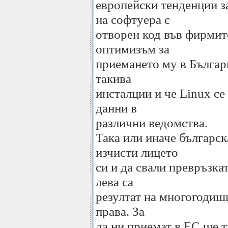
европейски тенденции з
на софтуера с
отворен код във фирмит
оптимизъм за
приемането му в Българи
такива
инсталции и че Linux се
данни в
различни ведомства.
Така или иначе българск
изчисти лицето
си и да свали превръзка
лева са
резултат на многогодиш
права. За
да ни приемат в ЕС ще т