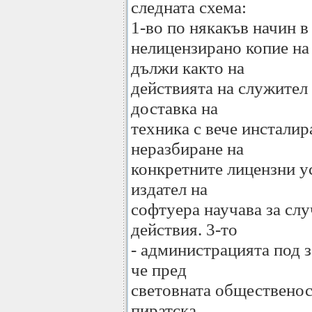
следната схема:
1-во по някакъв начин в
нелицензирано копие на 
дължи както на
действията на служител 
доставка на
техника с вече инстали
неразбиране на
конкретните лицензни ус
издател на
софтуера научава за сл
действия. 3-то
- администрацията под з
че пред
световната общественост
пиратска