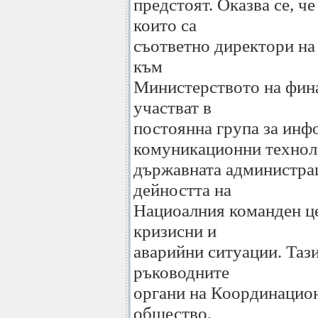
предстоят. Оказва се, че
които са
съответно директори н
към
Министерството на фина
участват в
постоянна група за ин
комуникационни технол
държавната администрац
дейността на
Нациоалния команден це
кризисни и
аварийни ситуации. Тази
ръководните
органи на Координацио
общество,