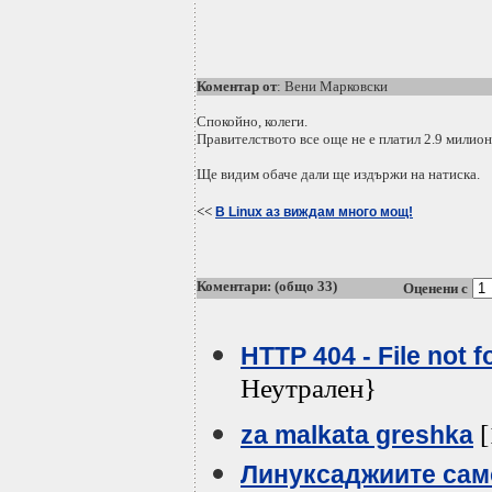
Коментар от
: Вени Марковски
Спокойно, колеги.
Правителството все още не е платил 2.9 милион
Ще видим обаче дали ще издържи на натиска.
<<
В Linux аз виждам много мощ!
Коментари: (общо 33)
Оценени с
HTTP 404 - File not 
Неутрален}
[
za malkata greshka
Линуксаджиите само 