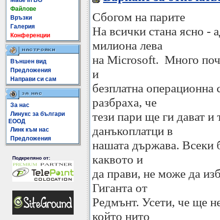
Made In BG
Файлове
Сбогом на парите
Връзки
Галерия
На всички стана ясно - 
Конференции
милиона лева
на Microsoft. Много поч
Външен вид
Предложения
и
Направи си сам
безплатна операционна с
разбраха, че
За нас
тези пари ще ги дават и 
Линукс за българи
ЕООД
данъкоплатци в
Линк към нас
Предложения
нашата държава. Всеки б
каквото и
Подкрепяно от:
да прави, не може да изб
Гиганта от
Редмънт. Усети, че ще н
който нито