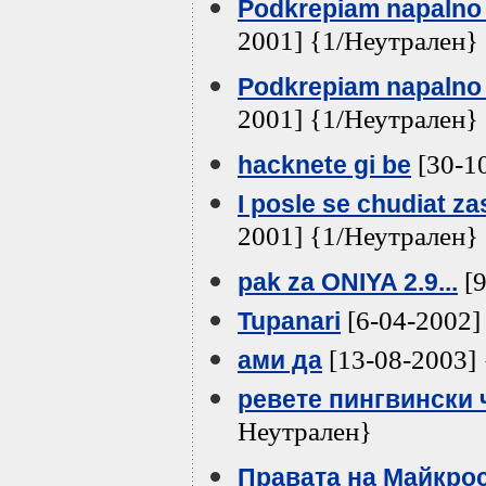
Podkrepiam napalno v
2001] {1/Неутрален}
Podkrepiam napalno v
2001] {1/Неутрален}
[30-1
hacknete gi be
I posle se chudiat za
2001] {1/Неутрален}
[9
pak za ONIYA 2.9...
[6-04-2002]
Tupanari
[13-08-2003]
ами да
ревете пингвински 
Неутрален}
Правата на Майкро