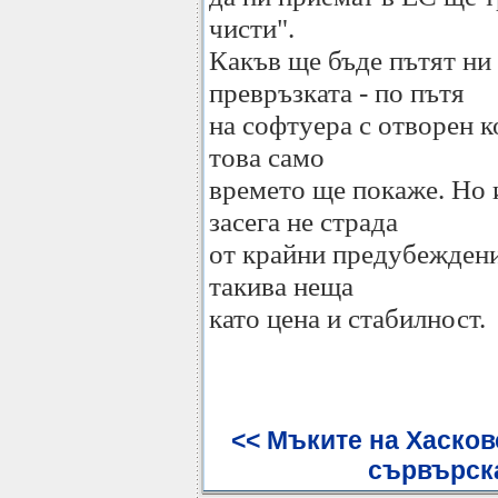
чисти".
Какъв ще бъде пътят ни
превръзката - по пътя
на софтуера с отворен к
това само
времето ще покаже. Но 
засега не страда
от крайни предубеждения
такива неща
като цена и стабилност.
<< Мъките на Хасков
сървърск