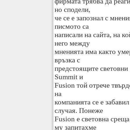
фирмата трябва да реаги
но сподели,
че се е запознал с мнен
писмото са
написали на сайта, на к
него между
мненията има както умер
връзка с
предстоящите световни с
Summit и
Fusion той отрече твърд
на
компанията се е забавил
случая. Понеже
Fusion е световна среща
му запитахме