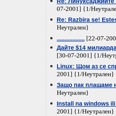
Re: Линуксаджиите с
07-2001] {1/Неутрал
Re: Razbira se! Est
Неутрален}
[22-07-200
..................
Дайте $14 милиард
[30-07-2001] {1/Неу
Linux: Щом аз се с
2001] {1/Неутрален}
Защо пак плащаме 
Неутрален}
Install na windows ili
2001] {1/Неутрален}