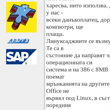
харесва, нито използва. 
у нас -
всеки данъкоплатец, дор
компютри, ще
плаща.
Линуксаджиите се възму
Те са в
състояние да направят ч
операционната си
система и на 386 с 8MB
поемат
мрънканията на другите 
Office не
вървял под Linux, в със
поредния