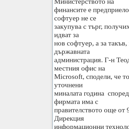
Министерството на
финансите е предприело
софтуер не се
закупува с търг, получи
идват за
нов софтуер, а за такъв,
държавната
администрация. Г-н Тео
местния офис на
Microsoft, сподели, че т
уточнени
миналата година според
фирмата има с
правителството още от 9
Дирекция
информационни техноло