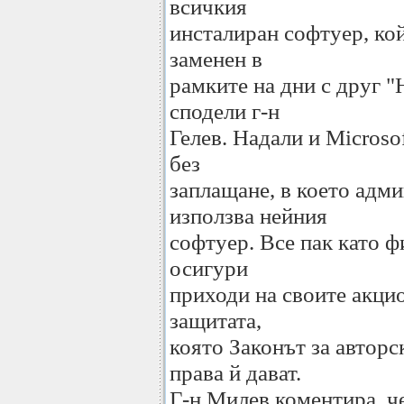
всичкия
инсталиран софтуер, ко
заменен в
рамките на дни с друг 
сподели г-н
Гелев. Надали и Microso
без
заплащане, в което адм
използва нейния
софтуер. Все пак като 
осигури
приходи на своите акцио
защитата,
която Законът за авторс
права й дават.
Г-н Милев коментира, че