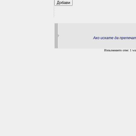
Ако искате да препеч
Изпълнението отне: 1 wal