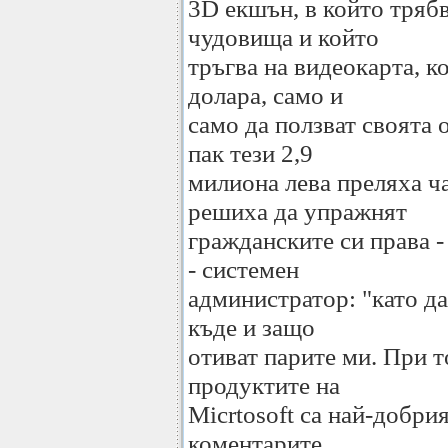
3D екшън, в който трябв
чудовища и който
тръгва на видеокарта, 
долара, само и
само да ползват своята 
пак тези 2,9
милиона лева преляха ч
решиха да упражнят
гражданските си права 
- системен
администратор: "като д
къде и защо
отиват парите ми. При т
продуктите на
Micrtosoft са най-добри
коментарите