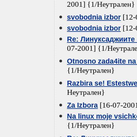
2001] {1/Неутрален}
[12-
svobodnia izbor
[12-
svobodnia izbor
Re: Линуксаджиите с
07-2001] {1/Неутрал
Otnosno zada4ite na
{1/Неутрален}
Razbira se! Estestw
Неутрален}
[16-07-200
Za Izbora
Na linux moje vsichko
{1/Неутрален}