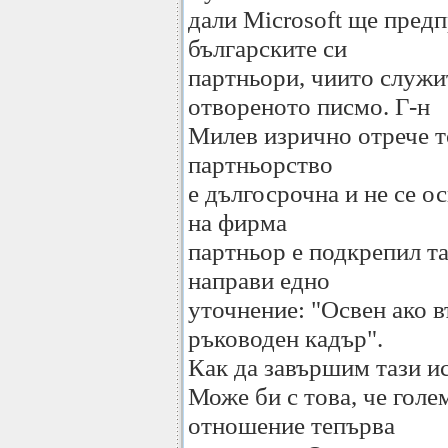
дали Microsoft ще пред
българските си
партньори, чиито служи
отвореното писмо. Г-н
Милев изрично отрече то
партньорство
е дългосрочна и не се о
на фирма
партньор е подкрепил та
направи едно
уточнение: "Освен ако 
ръководен кадър".
Как да завършим тази и
Може би с това, че голе
отношение тепърва