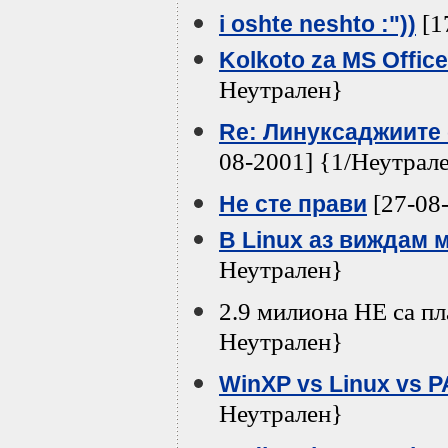
[1
i oshte neshto :"))
Kolkoto za MS Offic
Неутрален}
Re: Линуксаджиите с
08-2001] {1/Неутрал
[27-08
Не сте прави
В Linux аз виждам 
Неутрален}
2.9 милиона НЕ са пл
Неутрален}
WinXP vs Linux vs 
Неутрален}