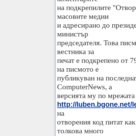
на подкрепилите "Отвор
масовите медии
и адресирано до презид
министър
председателя. Това пис
вестника за
печат е подкрепено от 7
на писмото е
публикуван на последна
ComputerNews, а
версията му по мрежата
http://luben.bgone.net/l
на
отворения код питат как
толкова много