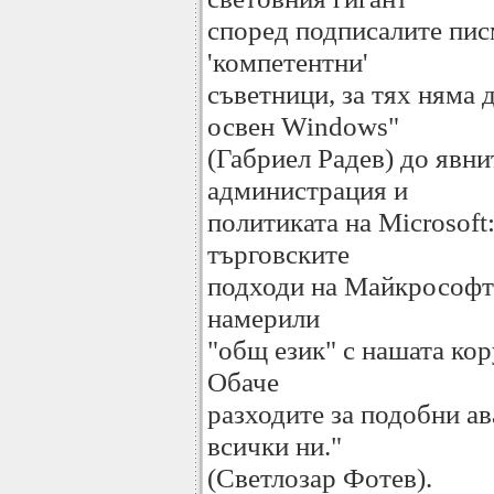
според подписалите пис
'компетентни'
съветници, за тях няма 
освен Windows"
(Габриел Радев) до явн
администрация и
политиката на Microsoft:
търговските
подходи на Майкрософт 
намерили
"общ език" с нашата ко
Обаче
разходите за подобни а
всички ни."
(Светлозар Фотев).