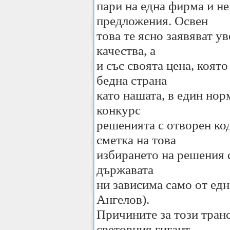
пари на една фирма и не
предложения. Освен
това те ясно заявяват ув
качества, а
и със своята цена, коят
бедна страна
като нашата, в един нор
конкурс
решенията с отворен код
сметка на това
избирането на решения 
държавата
ни зависима само от ед
Ангелов).
Причините за този тран
световния гигант