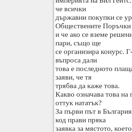
империята на Бил Гейтс.
че всички
държавни покупки се ур
Обществените Поръчки
и че ако се вземе решен
пари, също ще
се организира конурс. Г
въпроса дали
това е последното плащ
заяви, че тя
трябва да каже това.
Какво означава това на 
оттук нататък?
За първи път в Българи
код прави пряка
заявка за мястото, коет