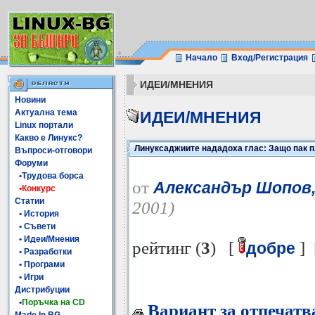
Начало
Вход/Регистрация
ИДЕИ/МНЕНИЯ
Новини
Актуална тема
ИДЕИ/МНЕНИЯ
Linux портали
Какво е Линукс?
Линуксаджиите нададоха глас: Защо пак п
Въпроси-отговори
Форуми
•Трудова борса
от
Александър Шопов,
•Конкурс
Статии
2001)
• История
• Съвети
• Идеи/Мнения
рейтинг (
3
) [
] 
добре
• Разработки
• Програми
• Игри
Дистрибуции
•
Поръчка на CD
Вариант за отпечатв