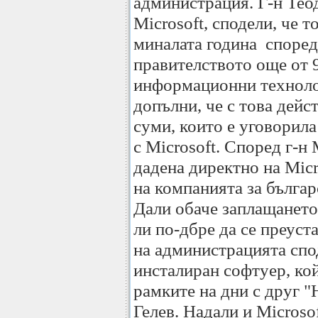
администрация. Г-н Тео
Microsoft, сподели, че 
миналата година според
правителството още от 9
информационни техноло
допълни, че с това дей
суми, които е уговорил
с Microsoft. Според г-н
дадена директно на Micr
на компанията за българ
Дали обаче заплащането
ли по-дбре да се преус
на администрацията спо
инсталиран софтуер, ко
рамките на дни с друг "
Гелев. Надали и Microso