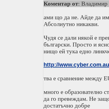
Коментар от
: Владимир
ами що да не. Айде да 
Абсолиутно никакви.
Чудя се дали някой е пре
български. Просто и ясн
нищо ей тука едно линкч
http://www.cyber.com.a
тва е сравнение между 
много е образователно с
да го превеждам. Не защо
достатъчно добре