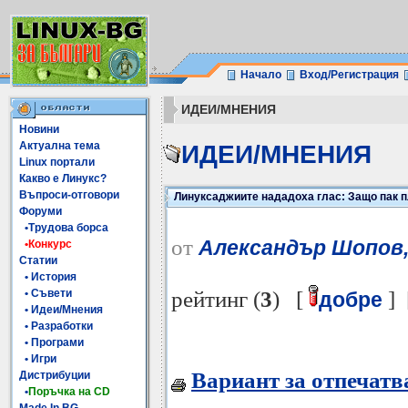
Начало
Вход/Регистрация
ИДЕИ/МНЕНИЯ
Новини
Актуална тема
ИДЕИ/МНЕНИЯ
Linux портали
Какво е Линукс?
Въпроси-отговори
Линуксаджиите нададоха глас: Защо пак п
Форуми
•Трудова борса
от
Александър Шопов,
•Конкурс
Статии
• История
рейтинг (
3
) [
] 
• Съвети
добре
• Идеи/Мнения
• Разработки
• Програми
• Игри
Вариант за отпечатв
Дистрибуции
•
Поръчка на CD