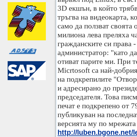
3D екшън, в който тряб
тръгва на видеокарта, к
само да ползват своята 
милиона лева преляха ч
гражданските си права 
администратор: "като д
отиват парите ми. При т
Micrtosoft са най-добри
на подкрепилите "Отвор
и адресирано до презид
председателя. Това писм
печат е подкрепено от 7
публикуван на последна
версията му по мрежата
http://luben.bgone.net/l