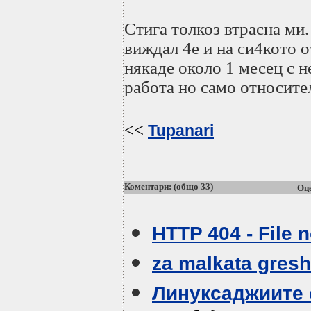
Стига толкоз втрасна ми
виждал 4е и на си4кото о
някаде около 1 месец с 
работа но само относите
<<
Tupanari
Коментари: (общо 33)
Оце
HTTP 404 - File 
za malkata gres
Линуксаджиите с