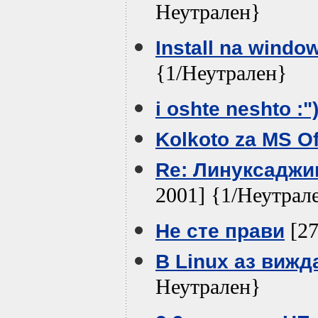
Неутрален}
Install na windows
{1/Неутрален}
i oshte neshto :")
Kolkoto za MS Of
Re: Линуксаджии
2001] {1/Неутрал
[27
Не сте прави
В Linux аз виж
Неутрален}