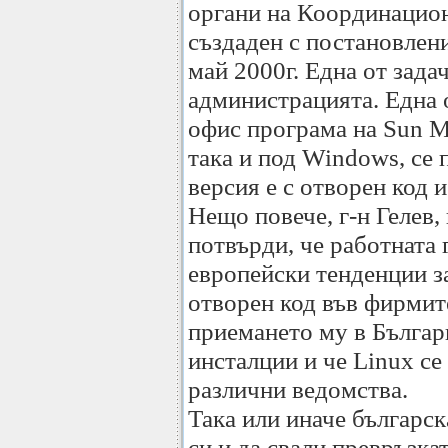
органи на Координацио
създаден с постановлен
май 2000г. Една от зада
администрацията. Една от
офис програма на Sun Mi
така и под Windows, се 
версия е с отворен код 
Нещо повече, г-н Гелев, 
потвърди, че работната 
европейски тенденции з
отворен код във фирмит
приемането му в Българи
инсталции и че Linux се
различни ведомства.
Така или иначе българск
си и да свали превръзкат