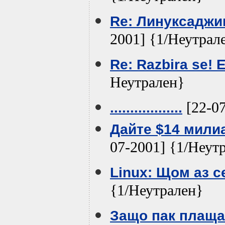
Re: Линуксаджии
2001] {1/Неутрал
Re: Razbira se! 
Неутрален}
[22-07
..................
Дайте $14 мили
07-2001] {1/Неут
Linux: Щом аз с
{1/Неутрален}
Защо пак плащ