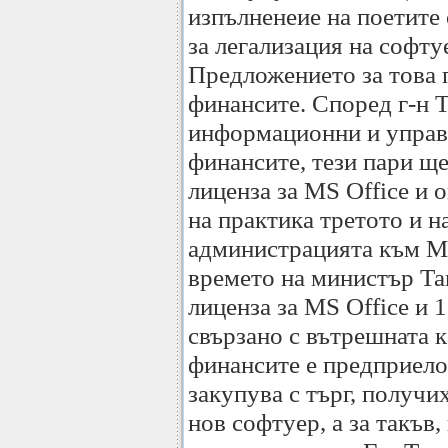
изпълненеие на поетите
за легализация на софт
Предложението за това 
финансите. Според г-н 
информационни и управ
финансите, тези пари ще
лиценза за MS Office и 
на практика третото и н
администрацията към Mi
времето на министър Таг
лиценза за MS Office и
свързано с вътрешната 
финансите е предприело
закупува с търг, получих
нов софтуер, а за такъв,