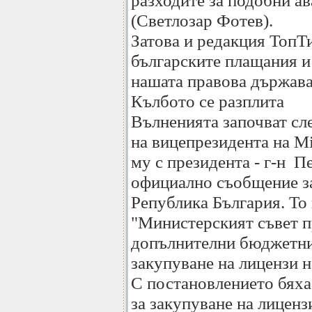
разходите за подобни ав
(Светлозар Фотев).
Затова и редакция ТопТ
българските плащания и 
нашата правова държава
Кълбото се разплита
Вълненията започват сл
на вицепрезидента на M
му с президента - г-н П
официално съобщение за
Република България. То 
"Министерският съвет п
допълнителни бюджетни к
закупуване на лицензи 
С постановлението бях
за закупуване на лиценз