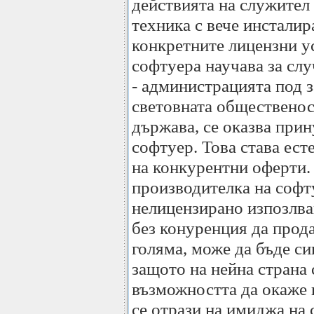
действията на служител 
техника с вече инстали
конкретните лицензни ус
софтуера научава за слу
- администрацията под з
световната общественост
държава, се оказва прин
софтуер. Това става ест
на конкурентни оферти.
производителка на софт
нелицензирано изпозлван
без конуренция да прода
голяма, може да бъде си
защото на нейна страна 
възможността да окаже 
се отрази на имиджа на 