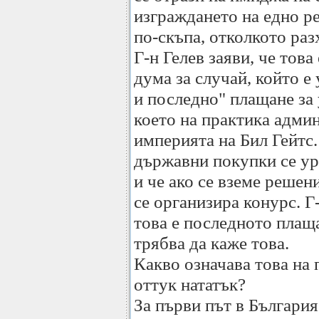
изграждането на едно ре
по-скъпа, отколкото раз
Г-н Гелев заяви, че тов
дума за случай, който е
и последно" плащане за 
което на практика адми
империята на Бил Гейтс.
държавни покупки се ур
и че ако се вземе решен
се организира конурс. Г
това е последното плаща
трябва да каже това.
Какво означава това на 
оттук нататък?
За първи път в Българи