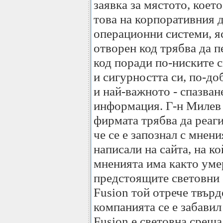
заявка за мястото, което
това на корпоративния д
операционни системи, я
отворен код трябва да п
код поради по-ниските 
и сигурността си, по-до
и най-важното - спазван
информация. Г-н Милев о
фирмата трябва да реаги
че се е запознал с мнен
написали на сайта, на к
мненията има както умер
предстоящите световни с
Fusion той отрече твърд
компанията се е забавил
Fusion е световна среща