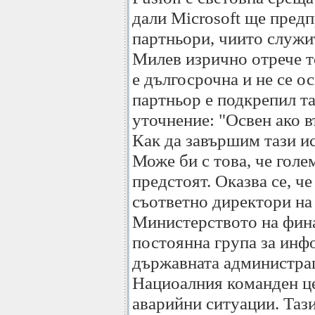
дали Microsoft ще пред
партньори, чиито служи
Милев изрично отрече то
е дългосрочна и не се о
партньор е подкрепил та
уточнение: "Освен ако в
Как да завършим тази и
Може би с това, че голе
предстоят. Оказва се, че
съответно директори н
Министерството на фина
постоянна група за ин
държавната администрац
Нациоалния команден це
аварийни ситуации. Тази