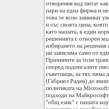
отворения код питат как
пари на една фирма и н
това те ясно заявяват ув
и със своята цена, коят
като нашата, в един но
решенията с отворен код
избирането на решения 
ни зависима само от ед
Причините за този тран
според подписалите пис
съветници, за тях няма
(Габриел Радев) до явн
политиката на Microsoft:
подходи на Майкрософт 
"общ език" с нашата ко