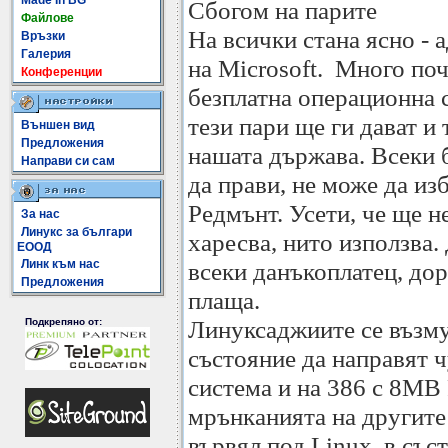
Made In BG
Сбогом на парите
Файлове
На всички стана ясно - 
Връзки
Галерия
на Microsoft. Много поч
Конференции
безплатна операционна с
тези пари ще ги дават и 
Външен вид
Предложения
нашата държава. Всеки б
Направи си сам
да прави, не може да изб
Редмънт. Усети, че ще н
За нас
Линукс за българи
харесва, нито използва. 
ЕООД
Линк към нас
всеки данъкоплатец, до
Предложения
плаща.
Линуксаджиите се възмут
Подкрепяно от:
състояние да направят ч
система и на 386 с 8MB
мрънканията на другите 
вървял под Linux, в със