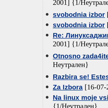
2001] {1/Неутрал
svobodnia izbor
svobodnia izbor
Re: Линуксаджии
2001] {1/Неутрал
Otnosno zada4ite
Неутрален}
Razbira se! Este
[16-07-
Za Izbora
Na linux moje vsi
{1/Неутрален}