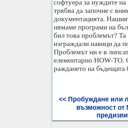
софтуера за нуждите на
трябва да започне с вни
документацията. Нашият 
нямаме програми на бълг
бил това проблемът? Та 
изграждали навици да п
Проблемът ни е в липсат
елементарно HOW-TO. О
раждането на бъдещата 
<< Пробуждане или л
възможност от
предизви