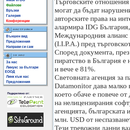
Търговските отношени
Made In BG
Файлове
могат да бъдат нарушени
Връзки
Галерия
авторските права на ин
Конференции
алармира IDG България,
Международния алианс з
Външен вид
Предложения
(I.I.P.A.) пред търговс
Направи си сам
Според документа, през
пиратство в България е 
За нас
и вече е 81%.
Линукс за българи
ЕООД
Световната агенция за 
Линк към нас
Предложения
Datamonitor дава малко 
което обаче е повече от
Подкрепяно от:
на нелицензирания софт
агенцията, българската 
млн. USD от неспазванет
Тези тревожни данни важ