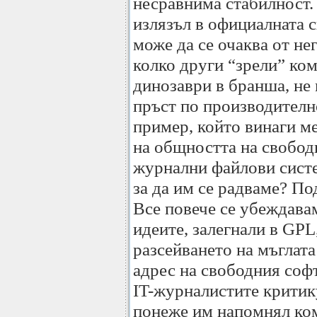
несравнима стабилност. 
излязъл в официалната с
може да се очаква от нег
колко други “зрели” ко
динозаври в бранша, не 
пръст по производителн
пример, който винаги м
на общността на свобод
журнални файлови сист
за да им се радваме? По
Все повече се убеждава
идеите, залегнали в GPL
разсейването на мъглата
адрес на свободния софту
IT-журналистите критик
понеже им напомнял ком