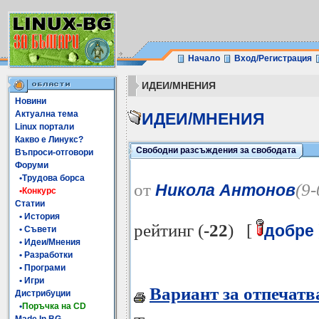
Начало
Вход/Регистрация
ИДЕИ/МНЕНИЯ
Новини
Актуална тема
ИДЕИ/МНЕНИЯ
Linux портали
Какво е Линукс?
Свободни разсъждения за свободата
Въпроси-отговори
Форуми
•Трудова борса
от
(9
Никола Антонов
•Конкурс
Статии
• История
рейтинг (
-22
) [
добре
• Съвети
• Идеи/Мнения
• Разработки
• Програми
• Игри
Вариант за отпечатв
Дистрибуции
•
Поръчка на CD