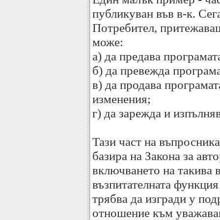
публикуван във в-к. Сега,
Потребител, притежаващ
може:
а) да предава програмат
б) да превежда програма
в) да продава програмат
изменения;
г) да зарежда и изпълня
Тази част на въпросника 
базира на Закона за авт
включването на такива в
възпитателната функция 
трябва да изгради у по
отношение към уважаван