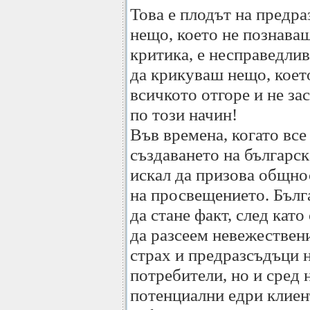
Това е плодът на предр
нещо, което не познаваш
критика, е несправедли
да крикуваш нещо, което
всичкото отгоре и не за
по този начин!
Във времена, когато все
създаването на българс
искал да призова общно
на просвещението. Бълг
да стане факт, след като
да разсеем невежествен
страх и предразсъдъци 
потребители, но и сред 
потенциални едри клиен