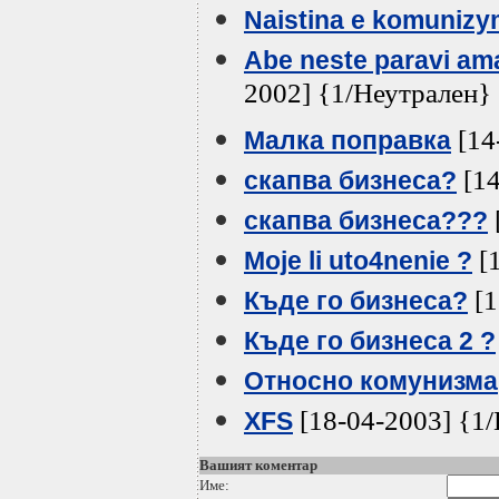
Naistina e komunizy
Abe neste paravi ama
2002] {1/Неутрален}
[14
Малка поправка
[14
скапва бизнеса?
скапва бизнеса???
[1
Moje li uto4nenie ?
[1
Къде го бизнеса?
Къде го бизнеса 2 ?
Относно комунизма
[18-04-2003] {1
XFS
Вашият коментар
Име: