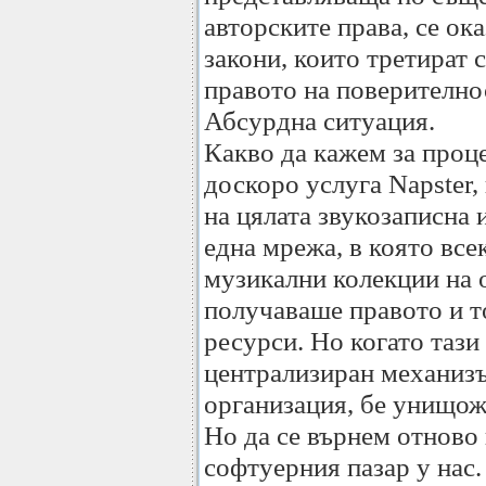
авторските права, се ок
закони, които третират с
правото на поверително
Абсурдна ситуация.
Какво да кажем за проц
доскоро услуга Napster,
на цялата звукозаписна
една мрежа, в която вс
музикални колекции на 
получаваше правото и т
ресурси. Но когато тази
централизиран механизъ
организация, бе унищож
Но да се върнем отново
софтуерния пазар у нас.