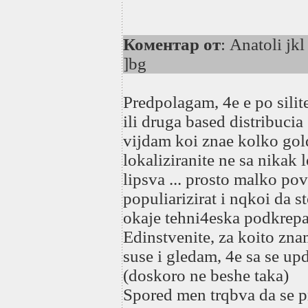
Коментар от
: Anatoli jk
]bg
Predpolagam, 4e e po silit
ili druga based distribucia
vijdam koi znae kolko gol
lokaliziranite ne sa nikak
lipsva ... prosto malko po
populiarizirat i nqkoi da s
okaje tehni4eska podkrepa 
Edinstvenite, za koito zna
suse i gledam, 4e sa se upd
(doskoro ne beshe taka)
Spored men trqbva da se pr