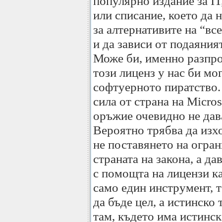
популярно издание за IT
или списание, което да 
за алтернативите на “в
и да зависи от подаяният
Може би, именно разпро
този лиценз у нас би мо
софтуерното пиратство.
сила от страна на Micros
оръжие очевидно не дав
Вероятно трябва да изх
не поставянето на огра
страната на закона, а да
с помощта на лицензи ка
само един инструмент, т
да бъде цел, а истинско
там, където има истинск