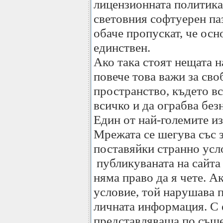
лицензионната политика
световния софтуерен паз
обаче пропускат, че осн
единствен.
Ако така стоят нещата н
повече това важи за сво
пространство, където в
всичко и да ограбва без
Един от най-големите и
Мрежата се шегува със з
поставяйки странно усл
публикуваната на сайта
няма право да я чете. Ак
условие, той нарушава 
личната информация. С 
представляваща по същ