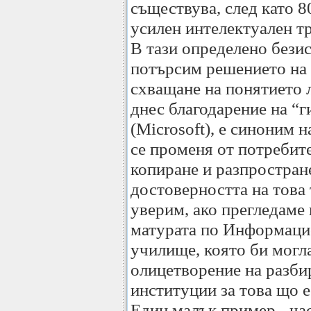
съществува, след като 8
усилен интелектуален тр
В тази определено бези
потърсим решението на 
схващане на понятието 
днес благодарение на “г
(Microsoft), е синоним н
се променя от потребите
копиране и разпростран
достоверността на това
уверим, ако прегледаме
матурата по Информаци
училище, която би могла
олицетворение на разби
институции за това що 
Един малък пример - ча