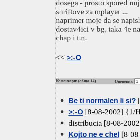
dosega - prosto spored nuj
shriftove za mplayer ...
naprimer moje da se napish
dostav4ici v bg, taka 4e n
chap i t.n.
<<
>:-O
Коментари: (общо 14)
Оценени с
[
Be ti normalen li si?
[8-08-2002] {1/
>:-O
distribucia [8-08-200
[8-08
Kojto ne e chel