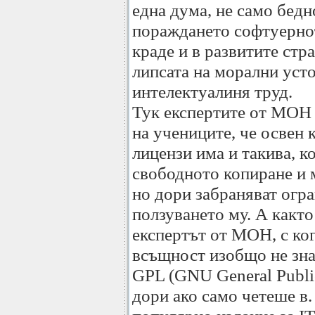
една дума, не само бедн
пораждането софтуернот
краде и в развитите стр
липсата на морални уст
интелектуалиня труд.
Тук експертите от МОН 
на учениците, че освен
лицензи има и такива, к
свободното копиране и 
но дори забраняват огра
ползуването му. А както
експертът от МОН, с ког
всъщност изобщо не зна
GPL (GNU General Public
дори ако само четеше в.