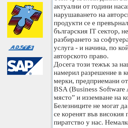
актуални от години наса
нарушаването на авторс
продукти се е превърнал
българския IT сектор, н
разбирането за софтуера
услуга - и начина, по ко
авторското право.
Досега този тежък за н
намерил разрешение в к
мерки, предприемани от
BSA (Business Software A
място” и изземване на 
Белезниците не могат д
се коренят във високия
пиратство у нас. Немалк