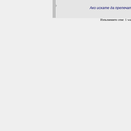
Ако искате да препеч
Изпълнението отне: 1 wal