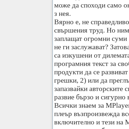
може да споходи само он
з нея.
Вярно е, не справедливо
свършения труд. Но ним
заплащат огромни суми 
не ги заслужават? Зато
са изкушени от дилемата
програмния текст за сво
продукти да се развиват
грешки, 2) или да прегл
запазвайки авторските с
развие бързо и сигурно 
Всички знаем за MPlaye
плеър възпроизвежда в
включително и тези на 