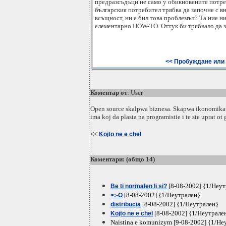
предразсъдъци не само у обикновените потреб
българския потребител трябва да започне с в
всъщност, ни е бил това проблемът? Та ние н
елементарно HOW-TO. Оттук би трябвало да 
<< Пробуждане или 
Коментар от
: User
Open source skalpwa biznesa. Skapwa ikonomikata
ima koj da plasta na programistie i te ste uprat ot g
<<
Kojto ne e chel
Коментари: (общо 14)
[8-08-2002] {1/Неу
Be ti normalen li si?
[8-08-2002] {1/Неутрален}
>:-O
[8-08-2002] {1/Неутрален}
distribucia
[8-08-2002] {1/Неутрале
Kojto ne e chel
Naistina e komunizym [9-08-2002] {1/Не