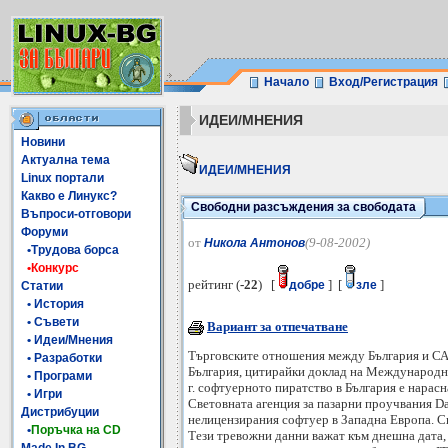
Начало
Вход/Регистрация
ИДЕИ/МНЕНИЯ
Новини
Актуална тема
ИДЕИ/МНЕНИЯ
Linux портали
Какво е Линукс?
Свободни разсъждения за свободата
Въпроси-отговори
Форуми
от
(9-08-2002)
Никола Антонов
•Трудова борса
•Конкурс
рейтинг (
-22
) [
] [
]
добре
зле
Статии
• История
• Съвети
Вариант за отпечатване
• Идеи/Мнения
Търговските отношения между България и САЩ
• Разработки
България, цитирайки доклад на Международния
• Програми
г. софтуерното пиратство в България е нарасн
• Игри
Световната агенция за пазарни проучвания Dat
Дистрибуции
нелицензирания софтуер в Западна Европа. Сп
•
Поръчка на CD
Тези тревожни данни важат към днешна дата, 