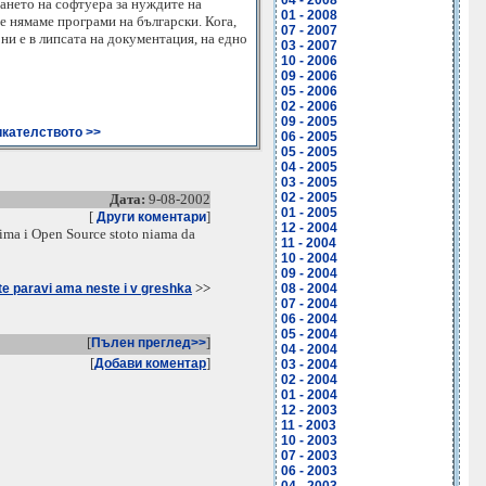
04 - 2008
ането на софтуера за нуждите на
01 - 2008
е нямаме програми на български. Кога,
07 - 2007
ни е в липсата на документация, на едно
03 - 2007
10 - 2006
09 - 2006
05 - 2006
02 - 2006
09 - 2005
кателството >>
06 - 2005
05 - 2005
04 - 2005
03 - 2005
02 - 2005
Дата:
9-08-2002
01 - 2005
[
]
Други коментари
12 - 2004
ima i Open Source stoto niama da
11 - 2004
10 - 2004
09 - 2004
>>
e paravi ama neste i v greshka
08 - 2004
07 - 2004
06 - 2004
05 - 2004
[
]
Пълен преглед>>
04 - 2004
[
]
Добави коментар
03 - 2004
02 - 2004
01 - 2004
12 - 2003
11 - 2003
10 - 2003
07 - 2003
06 - 2003