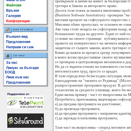
Made In BG
превърнало в начин на живот за българския IT
Файлове
третира в Закона за авторското право.
Досега този тежък за нашата икономика проб
Връзки
(Business Software Assotiation) - проверки “
Галерия
високия процент на софтуерното пиратство у н
Конференции
Мнозина обаче пропускат, че основен не озн
Ако така стоят нещата на софтуерния пазар, 
безнаказано труда на другите. Един от най-г
Външен вид
условие на своите страници: публикуваната на
Предложения
правото на поверителност на личната информ
Направи си сам
защитена от същите закони, които третират с
Какво да кажем за процеса срещу популярната
в която всеки предоставяше своите музикални
се превърна в централизиран механизъм и дор
За нас
Но да се върнем отново на плачевното състоя
Линукс за българи
интелектуален труд, просто се крадат.
ЕООД
В тази определено безисходна ситуация, мож
Линк към нас
благодарение на “гиганта от Редмънд” (Micros
Предложения
разпространение програмен продукт. В досто
технологии за средното училище, която би мо
Един малък пример - част от въпросника на МОН
Подкрепяно от:
Потребител, притежаващ лицензиран софтуер
а) да предава програмата на разстояние;
б) да превежда програмата;
в) да продава програмата с направени адапти
г) да зарежда и изпълнява програмата;
Тази част на въпросника - според неговите ав