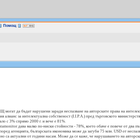
Помощ
 могат да бъдат нарушени заради неспазване на авторските права на интеле
 алианс за интелектуална собственост (I.I.P.A.) пред търговското министерс
ало с 3% спрямо 2000 г. и вече е 81%.
amonitor дава малко по-ниски стойности - 78%, което обаче е повече от два пъ
оред агенцията, българската икономика може да загуби 75 млн. USD от неспазв
но са актуални от години насам. Може да се каже, че нарушаването на авторск