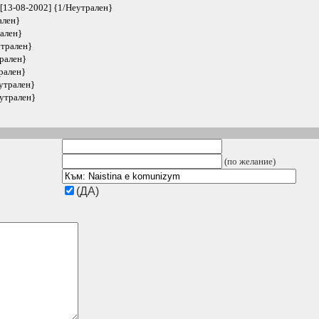
[13-08-2002] {1/Неутрален}
ален}
рален}
утрален}
рален}
рален}
утрален}
еутрален}
(по желание)
(ДА)