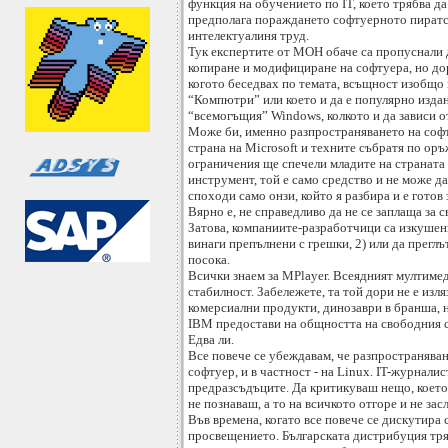
функция на обучението по IT, което трябва д
предполага пораждането софтуерното пиратст
интелектуалиня труд.
Тук експертите от МОН обаче са пропуснали д
копиране и модифициране на софтуера, но дор
когото беседвах по темата, всъщност изобщо 
“Компютри” или което и да е популярно издани
“всемогъщия” Windows, колкото и да зависи о
Може би, именно разпространяването на софт
страна на Microsoft и техните събратя по ор
ограничения ще спечели младите на страната н
инструмент, той е само средство и не може д
споходи само онзи, който я разбира и е готов з
Вярно е, не справедливо да не се заплаща за
Затова, компаниите-разработчици са изкушени
винаги препълнени с грешки, 2) или да преглъ
посока.
Всички знаем за MPlayer. Всеядният мултиме
стабилност. Забележете, та той дори не е изля
комерсиални продукти, динозаври в бранша, н
IBM предостави на общността на свободния с
Едва ли.
Все повече се убеждавам, че разпространяване
софтуер, и в частност - на Linux. IT-журнал
предразсъдъците. Да критикуваш нещо, което 
не познаваш, а то на всичкото отгоре и не за
Във времена, когато все повече се дискутира
просвещението. Българската дистрибуция тряб