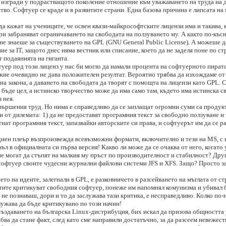
а изгради у подрастващото поколение отношение към уважаването на труда на д
во. Софтуер се краде и в развитите страни. Една базова причина е липсата н
а кажат на учениците, че освен квази-майкрософтските лицензи има и такива,
и забраняват ограничаването на свободата на ползуването му. А както по-късн
не знаеше за съществуването на GPL (GNU General Public License). А можеше да
е за IT, защото днес няма вестник или списание, което да не заделя поне по ст
т подаянията на гиганта.
уер под този лиценз у нас би могло да намали процента на софтуерното пират
ъжие очевидно не дава положителен резултат. Вероятно трябва да изхождаме от 
а закона, а даването на свободата да творят с помощта на лицензи като GPL. С
а бъде цел, а истинско творчество може да има само там, където има истинска 
 нея.
 свършения труд. Но нима е справедливо да се заплащат огромни суми са продук
 от дилемата: 1) да не предоставят програмния текст за свободно ползуване и 
тнат програмния текст, запазвайки авторските си права, и софтуерът им да се р
диен плеър възпроизвежда всевъзможни формати, включително и тези на MS, с
зъл в официалната си първа версия! Какво ли може да се очаква от него, когато
е могат да стъпят на малкия му пръст по производителност и стабилност? Друг
офтуер своите чудесни журнални файлови системи JFS и XFS. Защо? Просто за
то на идеите, залегнали в GPL, е разковничето в разсейването на мъглата от с
истите критикуват свободния софтуер, понеже им напомнял комунизма и убивал б
не познаваш, дори и то да заслужава тази критика, е несправедливо. Колко по-
служава да бъде критикувано по този начин!
 създаването на българска Linux-дистрибуция, бих искал да призова общността
ва да стане факт, след като сме направили достатъчно, за да разсеем невежест