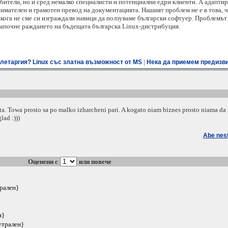
ители, но и сред немалко специалисти и потенциални едри клиенти. А адаптир
нимателен и грамотен превод на документацията. Нашият проблем не е в това, ч
икога не сме си изграждали навици да ползуваме български софтуер. Проблемът 
започне раждането на бъдещата българска Linux-дистрибуция.
|
летаргия? Linux със златна възможност от MS
Нека да приемем предизви
. Towa prosto sa po malko izharcheni pari. A kogato niam biznes prosto niama da 
lad :)))
Abe nest
Оценени с
или повече
трален}
н}
утрален}