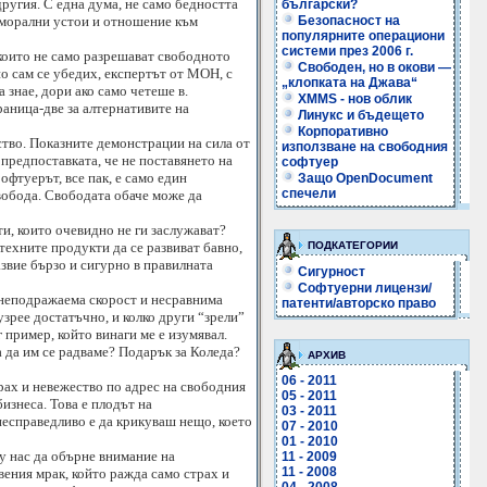
ругия. С една дума, не само бедността
български?
а морални устои и отношение към
Безопасност на
популярните операциони
системи през 2006 г.
 които не само разрешават свободното
Свободен, но в окови —
о сам се убедих, експертът от МОН, с
„клопката на Джава“
 знае, дори ако само четеше в.
XMMS - нов облик
раница-две за алтернативите на
Линукс и бъдещето
Корпоративно
ство. Показните демонстрации на сила от
използване на свободния
предпоставката, че не поставянето на
софтуер
офтуерът, все пак, е само един
Защо OpenDocument
спечели
свобода. Свободата обаче може да
ти, които очевидно не ги заслужават?
техните продукти да се развиват бавно,
ПОДКАТЕГОРИИ
азвие бързо и сигурно в правилната
Сигурност
Софтуерни лицензи/
 неподражаема скорост и несравнима
патенти/авторско право
 узрее достатъчно, и колко други “зрели”
 пример, който винаги ме е изумявал.
 да им се радваме? Подарък за Коледа?
АРХИВ
06 - 2011
трах и невежество по адрес на свободния
05 - 2011
изнеса. Това е плодът на
03 - 2011
несправедливо е да крикуваш нещо, което
07 - 2010
01 - 2010
 у нас да обърне внимание на
11 - 2009
11 - 2008
вения мрак, който ражда само страх и