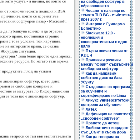
и като услуга - и начина, по който се
на свободен софтуер в
образованието
Чесането на езици по
ани от икономическата полиция и BSA
темата TLD BG - събитията
т причините, които се коренят във
през 2007 г.
ветовния софтуерен пазар - Microsoft.
Интервю с Гуилермо
Еспертино
е да публикува всичко и да ограбва
Slackware 12.0 -
рското право, поставяйки странно
еволюция и
рази с това условие, той нарушава
консервативизъм в едно
е на авторските права, се оказва
цяло
. Абсурдна ситуация.
Първи впечатления от
KDE 4
индустрия? Това беше просто една мрежа,
Прилики и разлики
техните ресурси. Но когато тази мрежа
между "фрии" сървърите и
свободния софтуер
т продуктите, плод на усилен
Как да направим
собствен диск на база
о лицензиран софтуер, което днес
Убунту
бранен за свободно копиране и
Създаване на програма
 тестове за матурата по Информационни
за обучение и
сертифициране по Linux
ии за това що е лицензиран софтуер.
Линукс университетски
центрове за обучение
ЛаТеХ
Дефиниция на понятието
„свободен софтуер“
Правото да четеш
Любопитният инцидент
със „Сън“ в късна доба
такива въпроси се таи във възпитателната
Как да говорим на