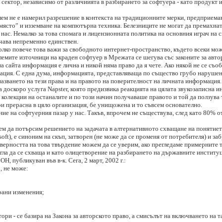
 сектор, независимо от различиията в разбирането за софтуера - като продукт ил
лем не е намерил разрешение в контекста на традиционните мерки, предприем
на място” и изземване на компютърна техника. Белезниците не могат да премахна
ас. Немалко за това спомага и лицензионната политика на основния играч на с
ачава непременно единствен.
колко повече това важи за свободното интернет-пространство, където всеки мож
олемите източници на краден софтуер в Мрежата се шегува със законите за авто
 сайта информация е лична и никой няма право да я чете. Ако някой не се съоб
ация. С една дума, информацията, представляваща по същество грубо нарушени
пазването на тези права и на правото на поверителност на личната информация
 доскоро услуга Napster, която предизвика реакцията на цялата звукозаписна 
 колекции на останалите и по този начин получаваше правото и той да ползува 
и прерасна в цяло организация, бе унищожена и то съвсем основателно.
ние на софтуерния пазар у нас. Такъв, впрочем не съществува, след като 80% о
ем да потърсим решението на задачата в алтернативното схващане на понятиет
oft), е синоним на скъп, затворен (не може да се променя от потребителя) и за
верността на това твърдение можем да се уверим, ако прегледаме примерните
гла да се схваща и като олицетворение на разбирането на държавните институц
, публикуван във в-к. Сега, 2 март, 2002 г.:
, не може:
рани изменения;
тори - се базира на Закона за авторското право, а смисълът на включването на 