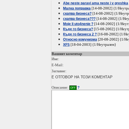
Abe neste paravi ama neste i v greshka
[14-08-2002] {1/Неутр
Малка поправка
[14-08-2002] {1/Неут
скапва бизнеса?
[14-08-2002] {1/Не
скапва бизнеса???
[14-08-2002] {1/Неут
Moje li uto4nenie ?
[15-08-2002] {1/Неут
Къде го бизнеса?
[16-08-2002] {1/Не
Къде го бизнеса 2 ?
[20-08-2002] {1/Н
Относно комунизма
[18-04-2003] {1/Неутрален}
XFS
Вашият коментар
Име:
E-Mail:
Заглавие:
Е ОТГОВОР НА ТОЗИ КОМЕНТАР
Описание:
?
OFF