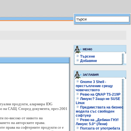
МЕНЮ
Търсене
Добавяне
ЗАГЛАВИЯ
Gnome 3 Shell -
престъпление срещу
човечеството
Ревю на QNAP TS-219P
Линукс? Защо не SUSE
Linux
ктуални продукти, алармира IDG
Предимствата на бизнес
тво на САЩ. Според документа, през 2001
модела със свободен
софтуер
ти по-високо от нивото на
Ревю на „Дебиан ГНУ/
ането на авторските права.
Линукс 5.0“ (Лени)
ите права на софтерните продукти се е
Ползата от употребата