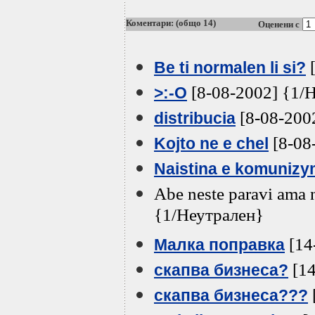
Коментари: (общо 14)
Оценени с
[
Be ti normalen li si?
[8-08-2002] {1/
>:-O
[8-08-200
distribucia
[8-08
Kojto ne e chel
Naistina e komunizy
Abe neste paravi ama 
{1/Неутрален}
[14
Малка поправка
[14
скапва бизнеса?
скапва бизнеса???