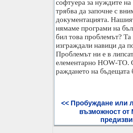
софтуера за нуждите на
трябва да започне с вни
документацията. Нашият 
нямаме програми на бълг
бил това проблемът? Та 
изграждали навици да п
Проблемът ни е в липсат
елементарно HOW-TO. О
раждането на бъдещата 
<< Пробуждане или л
възможност от
предизви