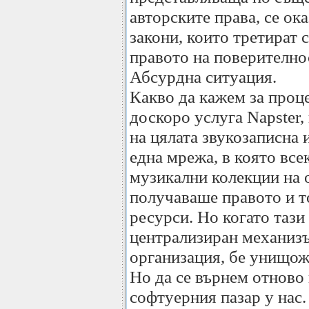
авторските права, се ок
закони, които третират с
правото на поверително
Абсурдна ситуация.
Какво да кажем за проц
доскоро услуга Napster,
на цялата звукозаписна
една мрежа, в която вс
музикални колекции на 
получаваше правото и т
ресурси. Но когато тази
централизиран механизъ
организация, бе унищож
Но да се върнем отново
софтуерния пазар у нас.