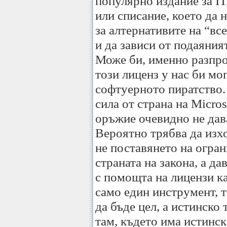
популярно издание за IT
или списание, което да 
за алтернативите на “в
и да зависи от подаяният
Може би, именно разпро
този лиценз у нас би мо
софтуерното пиратство.
сила от страна на Micros
оръжие очевидно не дав
Вероятно трябва да изх
не поставянето на огра
страната на закона, а да
с помощта на лицензи ка
само един инструмент, т
да бъде цел, а истинско
там, където има истинск