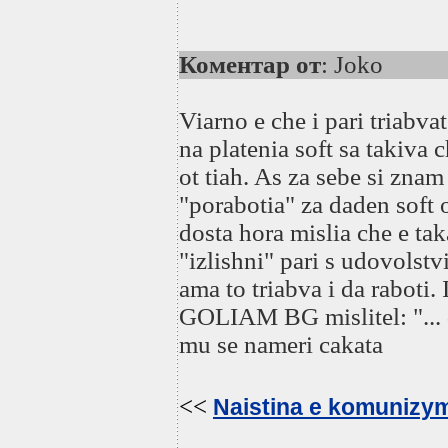
Коментар от
: Joko
Viarno e che i pari triabva
na platenia soft sa takiva
ot tiah. As za sebe si zna
"porabotia" za daden soft 
dosta hora mislia che e t
"izlishni" pari s udovolstv
ama to triabva i da raboti.
GOLIAM BG mislitel: "... d
mu se nameri cakata
<<
Naistina e komunizy