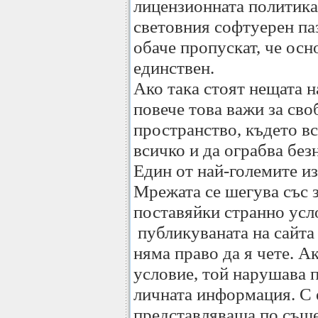
лицензионната политика
световния софтуерен паз
обаче пропускат, че осн
единствен.
Ако така стоят нещата н
повече това важи за сво
пространство, където в
всичко и да ограбва без
Един от най-големите и
Мрежата се шегува със з
поставяйки странно усл
публикуваната на сайта
няма право да я чете. Ак
условие, той нарушава 
личната информация. С 
представляваща по същ