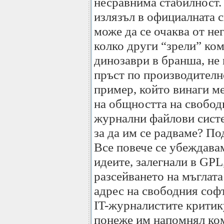
несравнима стабилност. 
излязъл в официалната с
може да се очаква от нег
колко други “зрели” ко
динозаври в бранша, не 
пръст по производителн
пример, който винаги м
на общността на свобод
журнални файлови сист
за да им се радваме? По
Все повече се убеждава
идеите, залегнали в GPL
разсейването на мъглата
адрес на свободния софту
IT-журналистите критик
понеже им напомнял ком