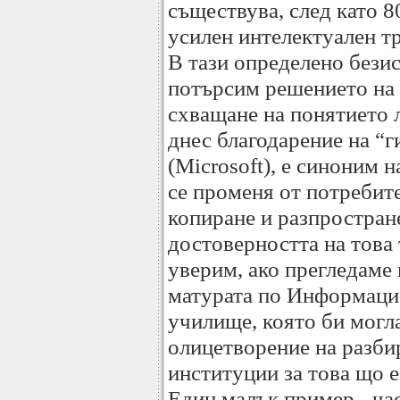
съществува, след като 8
усилен интелектуален тр
В тази определено бези
потърсим решението на 
схващане на понятието 
днес благодарение на “г
(Microsoft), е синоним н
се променя от потребите
копиране и разпростран
достоверността на това
уверим, ако прегледаме
матурата по Информаци
училище, която би могла
олицетворение на разби
институции за това що 
Един малък пример - ча