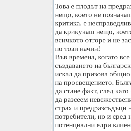
Това е плодът на предр
нещо, което не познаваш
критика, е несправедли
да крикуваш нещо, което
всичкото отгоре и не за
по този начин!
Във времена, когато все
създаването на българс
искал да призова общно
на просвещението. Бълг
да стане факт, след като
да разсеем невежествен
страх и предразсъдъци 
потребители, но и сред 
потенциални едри клиен