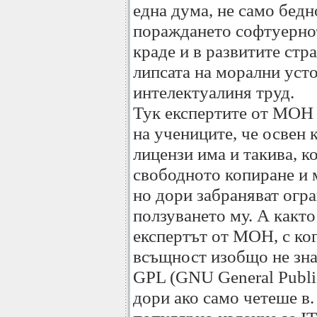
една дума, не само бедн
пораждането софтуернот
краде и в развитите стр
липсата на морални уст
интелектуалиня труд.
Тук експертите от МОН 
на учениците, че освен
лицензи има и такива, к
свободното копиране и 
но дори забраняват огра
ползуването му. А както
експертът от МОН, с ког
всъщност изобщо не зна
GPL (GNU General Public
дори ако само четеше в.