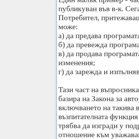
публикуван във в-к. Сега,
Потребител, притежаващ
може:
а) да предава програмат
б) да превежда програма
в) да продава програмат
изменения;
г) да зарежда и изпълня
Тази част на въпросника 
базира на Закона за авт
включването на такива в
възпитателната функция 
трябва да изгради у по
отношение към уважаван