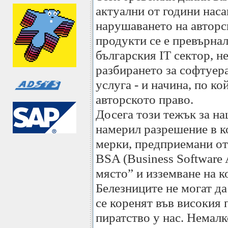
актуални от години наса
нарушаването на авторс
продукти се е превърнал
българския IT сектор, н
разбирането за софтуера
услуга - и начина, по ко
авторското право.
Досега този тежък за н
намерил разрешение в к
мерки, предприемани от
BSA (Business Software A
място” и изземване на 
Белезниците не могат д
се коренят във високия
пиратство у нас. Немалк