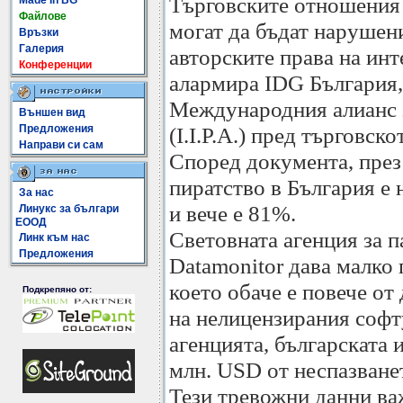
Търговските отношени
Made In BG
Файлове
могат да бъдат нарушени
Връзки
Галерия
авторските права на ин
Конференции
алармира IDG България,
Международния алианс з
Външен вид
Предложения
(I.I.P.A.) пред търговс
Направи си сам
Според документа, през
пиратство в България е 
За нас
и вече е 81%.
Линукс за българи
ЕООД
Световната агенция за 
Линк към нас
Предложения
Datamonitor дава малко 
което обаче е повече от
Подкрепяно от:
на нелицензирания софт
агенцията, българската 
млн. USD от неспазванет
Тези тревожни данни важ