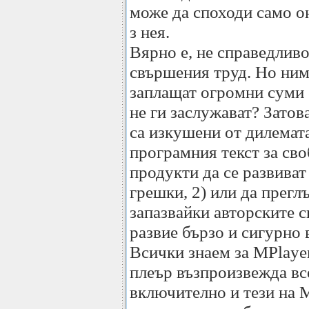
може да споходи само он
з нея.
Вярно е, не справедливо
свършения труд. Но ним
заплащат огромни суми 
не ги заслужават? Зато
са изкушени от дилемата
програмния текст за сво
продукти да се развиват
грешки, 2) или да прегл
запазвайки авторските с
развие бързо и сигурно 
Всички знаем за MPlaye
плеър възпроизвежда в
включително и тези на 