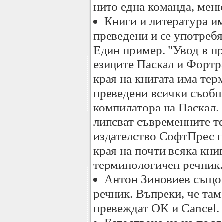
нито една команда, меню
Книги и литература им
преведени и се употреб
Един пример. "Увод в п
езиците Паскал и Фортр
края на книгата има тер
преведени всички съобщ
компилатора на Паскал. 
липсват съвременните т
издателство СофтПрес п
края на почти всяка кни
терминологичен речник
Антон Зиновиев също
речник. Въпреки, че там 
превеждат OK и Cancel.