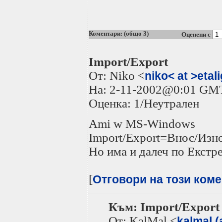
Коментари: (общо 3)
Оценени с
Import/Export
От: Niko <
niko< at >etal
На: 2-11-2002@0:01 GM
Оценка: 1/Неутрален
Ami w MS-Windows
Import/Export=Внос/Изн
Но има и далеч по Екстр
[
Отговори на този ком
Към: Import/Export
От: KalMal <
kalmal 