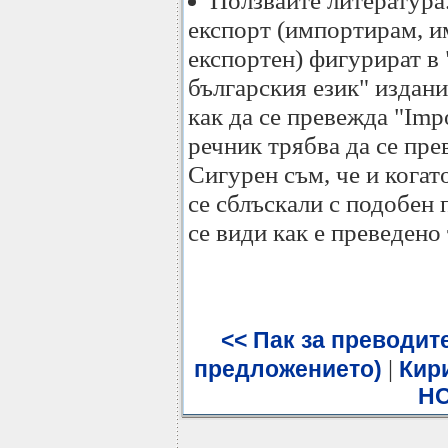
Ползвайте литература
експорт (импортирам, и
експортен) фигурират в
българския език" издание
как да се превежда "Imp
речник трябва да се пр
Сигурен съм, че и кога
се сблъскали с подобен 
се види как е преведено 
<< Пак за преводите
|
предложението)
Кири
H