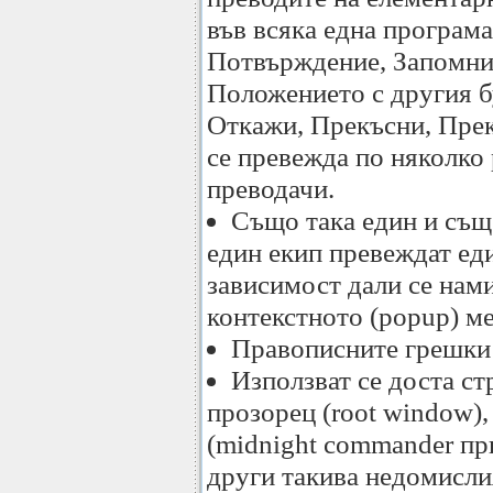
във всяка една програма
Потвърждение, Запомни
Положението с другия б
Откажи, Прекъсни, Прек
се превежда по няколко
преводачи.
Също така един и същ
един екип превеждат еди
зависимост дали се нам
контекстното (popup) м
Правописните грешки 
Използват се доста с
прозорец (root window
(midnight commander пр
други такива недомисли