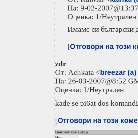
На: 9-02-2007@13:
Оценка: 1/Неутрален
Имаме си български д
[
Отговори на този 
zdr
От: Achkata <
breezar (a)
На: 26-03-2007@8:52 G
Оценка: 1/Неутрален
kade se pi6at dos komandi
[
Отговори на този ком
Вашият коментар
Име: