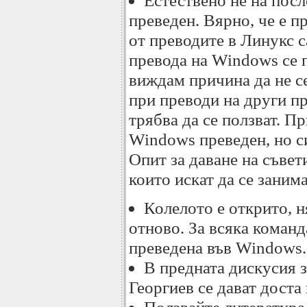
Естествено не на пос
преведен. Вярно, че е п
от преводите в Линукс с
превода на Windows се п
виждам причина да не с
при преводи на други п
трябва да се ползват. П
Windows преведен, но с
Опит за даване на съвет
които искат да се заним
Колелото е открито, н
отново. За всяка команд
преведена във Windows.
В предната дискусия 
Георгиев се дават доста