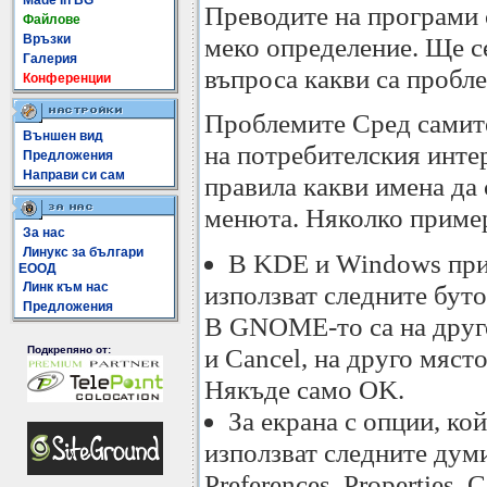
Made In BG
Преводите на програми 
Файлове
Връзки
меко определение. Ще с
Галерия
въпроса какви са пробле
Конференции
Проблемите Сред самит
Външен вид
на потребителския инте
Предложения
Направи си сам
правила какви имена да 
менюта. Няколко приме
За нас
Линукс за българи
В KDE и Windows при
ЕООД
Линк към нас
използват следните буто
Предложения
В GNOME-то са на друг
и Cancel, на друго мяст
Подкрепяно от:
Някъде само OK.
За екрана с опции, ко
използват следните думи:
Preferences, Properties, 