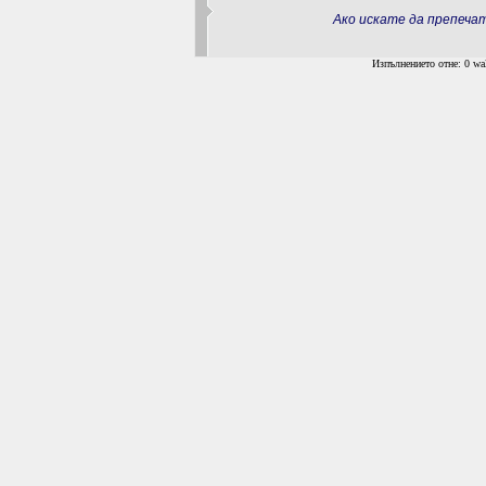
Ако искате да препеч
Изпълнението отне: 0 wal