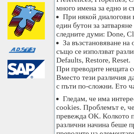
много имена за едно и 
При някой диалогови 
един бутон за затваряне
следните думи: Done, Cl
За възстановяване на
също се използват разли
Defaults, Restore, Reset.
При преводите нещата с
Вместо тези различия да
с пъти по-сложни. Ето ч
Гледам, че има интере
cookies. Проблемът е, че
превежда OK. Колкото п
различни начина беше пр
преводите на елементар