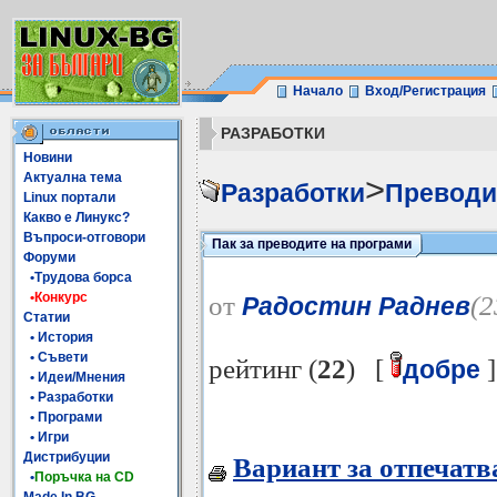
Начало
Вход/Регистрация
РАЗРАБОТКИ
Новини
Актуална тема
>
Разработки
Преводи
Linux портали
Какво е Линукс?
Въпроси-отговори
Пак за преводите на програми
Форуми
•Трудова борса
•Конкурс
от
(2
Радостин Раднев
Статии
• История
• Съвети
рейтинг (
22
) [
]
добре
• Идеи/Мнения
• Разработки
• Програми
• Игри
Дистрибуции
Вариант за отпечатв
•
Поръчка на CD