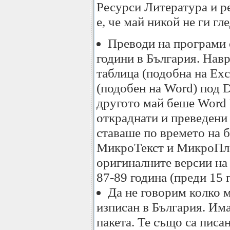
Ресурси Литература и р
е, че май никой не ги гле
Преводи на програми с
години в България. Нав
таблица (подобна на Exc
(подобен на Word) под 
другото май беше Word P
откраднати и преведени 
ставаше по времето на б
МикроТекст и МикроПла
оригиналните версии на 
87-89 година (преди 15 
Да не говорим колко 
изписан в България. Им
пакета. Те също са писа