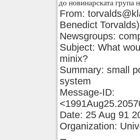
до новинарската група 
From: torvalds@kla
Benedict Torvalds)
Newsgroups: comp
Subject: What woul
minix?
Summary: small po
system
Message-ID:
<1991Aug25.20570
Date: 25 Aug 91 
Organization: Unive