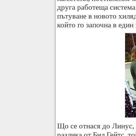
друга работеща система
пътуване в новото хиля
който го започна в един
Що се отнася до Линус, 
разлика от Бил Гейтс, т