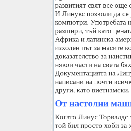
развитият свят все още 
И Линукс позволи да се 
компютри. Употребата н
разшири, тъй като ценат
Африка и латинска амер
изходен път за масите 
доказателство за наисти
някои части на света бя
Документацията на Лину
написани на почти всичк
други, като виетнамски,
От настолни маш
Когато Линус Торвалдс 
той бил просто хоби за 