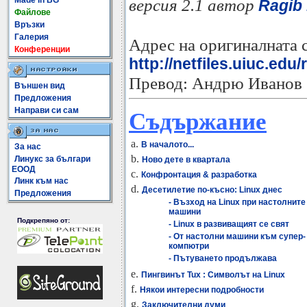
Made In BG
версия 2.1 автор
Ragib
Файлове
Връзки
Галерия
Адрес на оригиналната 
Конференции
http://netfiles.uiuc.edu
Превод: Андрю Иванов
Външен вид
Предложения
Направи си сам
Съдържание
a.
В началото...
За нас
b.
Линукс за българи
Ново дете в квартала
ЕООД
c.
Конфронтация & разработка
Линк към нас
d.
Десетилетие по-късно: Linux днес
Предложения
- Възход на Linux при настолните
машини
Подкрепяно от:
- Linux в развиващият се свят
- От настолни машини към супер-
компютри
- Пътуването продължава
e.
Пингвинът Tux : Символът на Linux
f.
Някои интересни подробности
g.
Заключителни думи