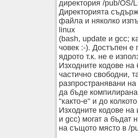
директория /pub/OS/L
Директорията съдър
файла и няколко изп
linux
(bash, update и gcc;
човек :-). Достъпен е
ядрото т.к. не е изпол
Изходните кодове на 
частично свободни, та
разпространявани на 
да бъде компилирана
"както-е" и до колкот
Изходните кодове на
и gcc) могат а бъдат
на същото място в /p