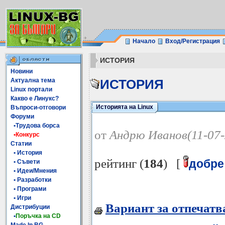
Начало
Вход/Регистрация
ИСТОРИЯ
Новини
Актуална тема
ИСТОРИЯ
Linux портали
Какво е Линукс?
Историята на Linux
Въпроси-отговори
Форуми
•Трудова борса
от
Андрю Иванов(11-07-
•Конкурс
Статии
• История
рейтинг (
184
) [
добре
• Съвети
• Идеи/Мнения
• Разработки
• Програми
• Игри
Вариант за отпечатв
Дистрибуции
•
Поръчка на CD