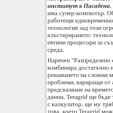
институт в Пасадена
.
има супер-компютър. О
работещи едновременно, 
технология зад този ог
клъстерирането: техноло
евтини процесори за съ
среда.
Наречен "Разпределено 
комбинира достатъчно и
решаването на сложни 
проблеми, вариращи от 
предсказване на времето
данни, Teragrid ще бъде
с калкулатор, ще му тря
това, което Teragrid мож