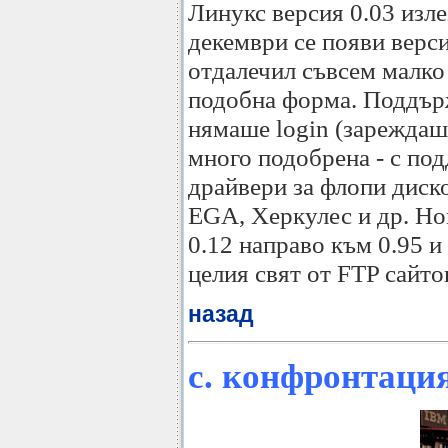
Линукс версия 0.03 изле
декември се появи верси
отдалечил съвсем малко 
подобна форма. Поддър
нямаше login (зареждаш
много подобрена - с по
драйвери за флопи диск
EGA, Херкулес и др. Но
0.12 направо към 0.95 и 
целия свят от FTP сайто
назад
c. конфронтаци