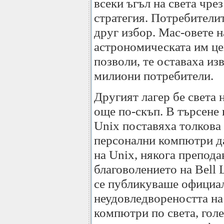
всеки ъгъл на света чре
стратегия. Потребители
друг избор. Mac-овете н
астрономическата им це
позволи, те оставаха из
милиони потребители.
Другият лагер бе света 
още по-скъп. В търсене 
Unix поставяха толкова 
персонални компютри да
на Unix, някога препода
благоволението на Bell 
се публикуваше официал
неудовледвореността на
компютри по света, гол