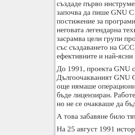
създаде първо инструме
започва да пише GNU C 
постижение за програми
неговата легендарна тех
засрамва цели групи пр
със създаването на GCC,
ефективните и най-ясни 
До 1991, проекта GNU с
Дългоочакваният GNU C 
още нямаше операционн
бъде лицензиран. Работ
но не се очакваше да бъ
А това забавяне било тв
На 25 август 1991 исто