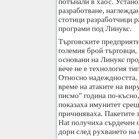
потънали в хаос. Устано
разработване, наглеждан
стотици разработчици р
програми под Линукс.
Търговските предприятия
големия брой търговци,
основани на Линукс про
вече не е технология ти
Относно надеждността, 
време на атаките на вир
писмо" година по-късно
показаха имунитет срещ
причиняваха. Пакетите з
Hat получиха сърдечен 
дори след рухването на 