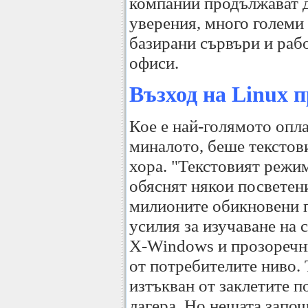
компании продължават да
уверения, много големи
базирани сървъри и рабо
офиси.
Възход на Linux 
Кое е най-голямото опл
миналото, беше текстов
хора. "Текстовият режим
обяснят някои посветени
милионите обикновени п
усилия за изучаване на
X-Windows и прозоречн
от потребителите ниво.
изтъкван от заклетите 
лагера. Но нещата започ