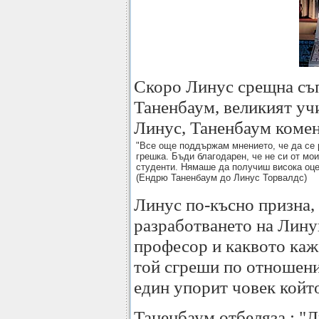
Скоро Линус срещна съ
Таненбаум, великият учи
Линус, Таненбаум комен
"Все още поддържам мнението, че да се 
грешка. Бъди благодарен, че не си от мо
студенти. Нямаше да получиш висока оцен
(Ендрю Таненбаум до Линус Торвалдс)
Линус по-късно призна, 
разработването на Лину
професор и каквото ка
той сгреши по отношени
един упорит човек койт
Таненбаум отбеляза : "Л