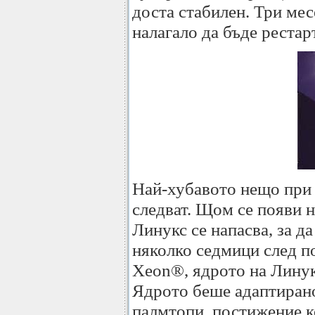
доста стабилен. Три мес
налагало да бъде рестар
Най-хубавото нещо при 
следват. Щом се появи н
Линукс се напасва, за д
няколко седмици след по
Xeon®, ядрото на Линук
Ядрото беше адаптирано
палмтопи, постижение ко