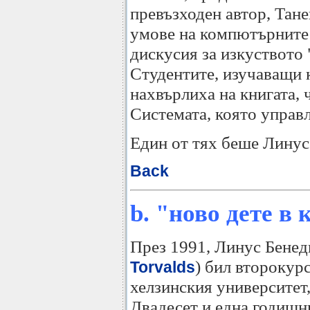
превъзходен автор, Тан
умове на компютърните 
дискусия за изкуството
Студентите, изучаващи 
нахвърлиха на книгата, ч
Системата, която управ
Един от тях беше Линус 
Back
b. "ново дете в
През 1991, Линус Бенед
) бил второкур
Torvalds
хелзинския университет,
Двадесет и една годишн