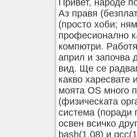
Привет, народе п
Аз правя (безпла
(просто хоби; ня
професионално ка
компютри. Работя
април и започва 
вид. Ще се радва
какво харесвате и 
моята OS много п
(физическата орг
система (поради 
освен всичко дру
bash(1.08) и gcc(