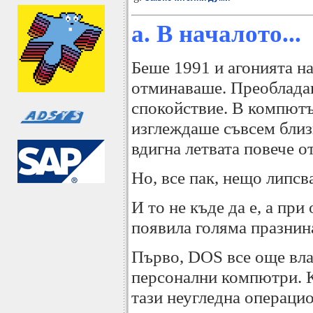
a. В началото...
Беше 1991 и агонията н
отминаваше. Преоблада
спокойствие. В компютъ
изглеждаше съвсем близ
вдигна летвата повече о
Но, все пак, нещо липсв
И то не къде да е, а при
появила голяма празнин
Първо, DOS все още вла
персонални компютри. К
тази неугледна операци