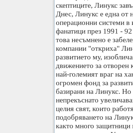
скептиците, Линукс завъ
Днес, Линукс е една от 
операционни системи в 
фанатици през 1991 - 9
това несъмнено е забел
компании "откриха" Лин
развитието му, изоблича
движението за отворен 
най-големият враг на ха
огромен фонд за развити
базирани на Линукс. Но 
непрекъснато увеличава
целия свят, които работ
подобряването на Линукс
както много защитници 