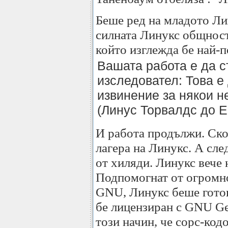
Беше ред на младото Ли
силната Линукс общност
който изглежда бе най-
Вашата работа е да с
изследовател: Това е
извинение за някои н
(Линус Торвалдс до 
И работа продължи. Ско
лагера на Линукс. А след
от хиляди. Линукс вече 
Подпомогнат от огромно
GNU, Линукс беше готов 
бе лицензиран с GNU Gen
този начин, че сорс-код