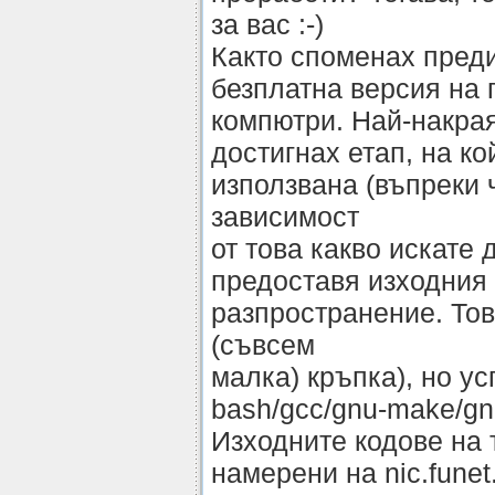
за вас :-)
Както споменах преди
безплатна версия на 
компютри. Най-накра
достигнах етап, на к
използвана (въпреки 
зависимост
от това какво искате 
предоставя изходния 
разпространение. Тов
(съвсем
малка) кръпка), но у
bash/gcc/gnu-make/gn
Изходните кодове на 
намерени на nic.funet.