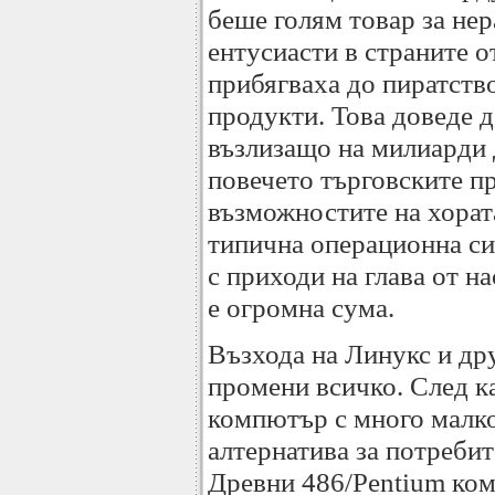
беше голям товар за не
ентусиасти в страните о
прибягваха до пиратств
продукти. Това доведе 
възлизащо на милиарди 
повечето търговските п
възможностите на хорат
типична операционна си
с приходи на глава от на
е огромна сума.
Възхода на Линукс и др
промени всичко. След к
компютър с много малко
алтернатива за потреби
Древни 486/Pentium ком