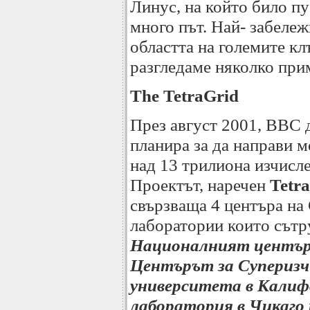
Линус, на който било п
много път. Най- забележ
областта на големите кл
разгледаме няколко при
The TetraGrid
През август 2001, BBC 
планира за да направи 
над 13 трилиона изчисле
Проектът, наречен
Tetra
свързваща 4 центъра на
лаборатории които сътру
Националният център 
Центърът за Суперизчи
университета в Калиф
лаборатория в Чикаго