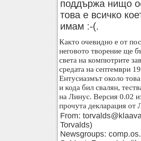
поддържа нищо ос
това е всичко кое
имам :-(.
Както очевидно е от пос
неговото творение ще б
света на компютрите зав
средата на септември 1
Ентусиазмът около това 
и кода бил свалян, тест
на Линус. Версия 0.02 и
прочута декларация от 
From: torvalds@klaava.
Torvalds)
Newsgroups: comp.os.