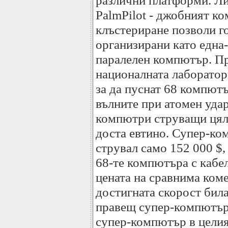
различни платформи. Ли
PalmPilot - джобният к
клъстериране позволи г
организирани като една-
паралелен компютър. Пр
националната лаборатор
за да пуснат 68 компютъ
вълните при атомен удар
компютри струващи цял
доста евтино. Супер-ко
струвал само 152 000 $,
68-те компютъра с кабел
цената на сравнима ком
достигната скорост била
правещ супер-компютър
супер-компютър в целия