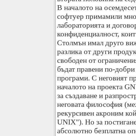
В началото на осемдесе
софтуер примамили мно
лабораторията и догово
конфиденциалност, коит
Столмън имал друго вижд
разлика от други продук
свободен от ограничения
бъдат правени по-добр
програми. С неговият пр
началото на проекта GN
за създаване и разпрост
неговата философия (м
рекурсивен акроним кой
UNIX"). Но за постигане
абсолютно безплатна оп