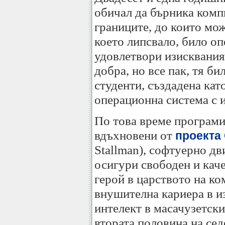
обичал да бърника комп
границите, до които мож
което липсвало, било оп
удовлетвори изисквания
добра, но все пак, тя б
студенти, създадена кат
операционна система с 
По това време програми
вдъхновени от
проекта
Stallman), софтуерно дв
осигури свободен и кач
герой в царството на к
внушителна кариера в и
интелект в масачузетски
втората половина на се