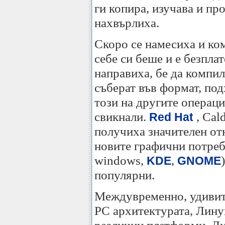
ги копира, изучава и пр
нахвърлиха.
Скоро се намесиха и ко
себе си беше и е безпла
направиха, бе да компил
съберат във формат, по
този на другите операци
свикнали.
, Cal
Red Hat
получиха значителен отк
новите графични потреб
windows,
,
KDE
GNOME
популярни.
Междувременно, удивите
PC архитектурата, Лину