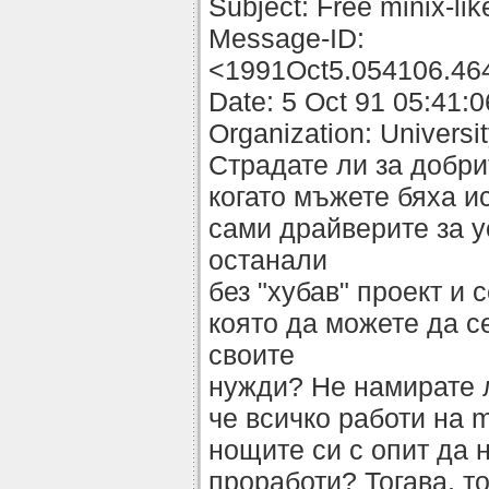
Subject: Free minix-li
Message-ID:
<1991Oct5.054106.464
Date: 5 Oct 91 05:41:
Organization: Universit
Страдате ли за добрит
когато мъжете бяха и
сами драйверите за у
останали
без "хубав" проект и 
която да можете да с
своите
нужди? Не намирате 
че всичко работи на 
нощите си с опит да 
проработи? Тогава, т