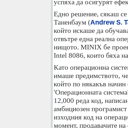
успяха да осигурят ефе
Едно решение, сякаш се
Таненбаум (
Andrew S. 
който искаше да обучава
отвътре една реална опе
нищото. MINIX бе прое
Intel 8086, които бяха н
Като операционна систе
имаше предимството, че 
който по някакъв начин 
'Операционната система
12,000 реда код, написан
амбициозен програмист 
изходния код на операци
момент, продавачите на