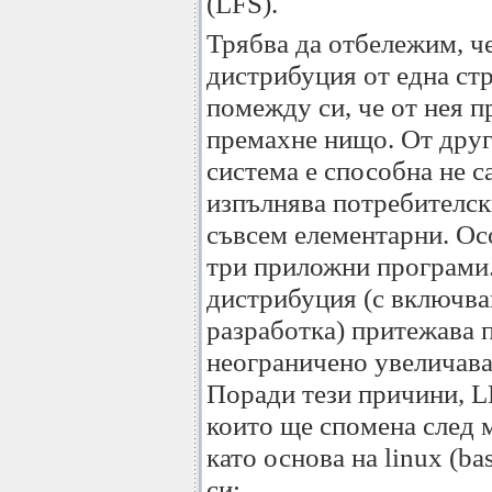
(LFS).
Трябва да отбележим, ч
дистрибуция от една стр
помежду си, че от нея п
премахне нищо. От друг
система е способна не са
изпълнява потребителски
съвсем елементарни. Осо
три приложни програми.
дистрибуция (с включван
разработка) притежава 
неограничено увеличава
Поради тези причини, L
които ще спомена след 
като основа на linux (ba
си: