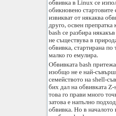
обвивка в Linux се изпо
обикновено стартовите с
извикват от някаква обви
друго, освен препратка 
bash се разбира някакъв
не съществува в природа
обвивка, стартирана по 
малко го емулира.
Обвивката bash притежа
изобщо не е най-съвърш
семейството на shell-с
бих дал на обвивката Z-
това го прави много точ
затова е напълно подхо
обвивка. Но в началото