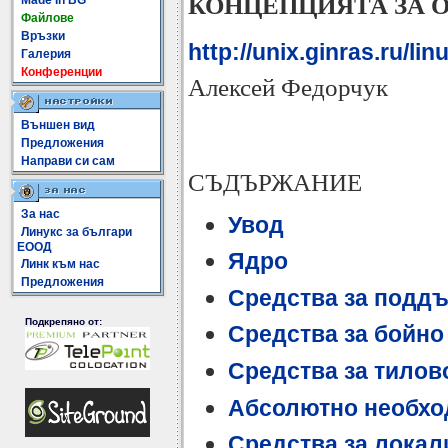
КОНЦЕПЦИЯТА ЗА О
Made In BG
Файлове
Връзки
http://unix.ginras.ru/li
Галерия
Конференции
Алексей Федорчук
Външен вид
Предложения
Направи си сам
СЪДЪРЖАНИЕ
За нас
Увод
Линукс за българи
ЕООД
Ядро
Линк към нас
Предложения
Средства за подд
Подкрепяно от:
Средства за бойно
Средства за тилов
Абсолютно необхо
Средства за локал