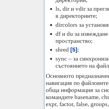
ls, dir и vdir за пре
в директориите;
dircolors за установ
df и du за извеждан
пространство;
shred
;
[5]
sync – за синхрониз
състоянието на файл
Основното предназначен
навигация по файловите
обща информация за сис
командите basename, chro
expr, factor, false, group