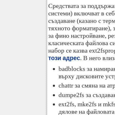
Средствата за поддържа
системи) включват в себ
създаване (казано с те
тяхното форматиране), з
за фино настройване, рез
класическата файлова си
набор се казва ext2fspr
. В него вли
този адрес
badblocks за намира
върху дисковите уст
chattr за смяна на а
dumpe2fs за създава
ext2fs, mke2fs и mkf
дялове на файловата