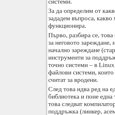
системи.
За да определим от какв
зададем въпроса, какво 
функционира.
Първо, разбира се, това
за неговото зареждане, 
начално зареждане (стар
инструменти за поддръж
точно системи – в Linu
файлови системи, които 
считат за вродени.
След това идва ред на е
библиотека и поне една
това следват компилатор
поддръжка (линкер, асем