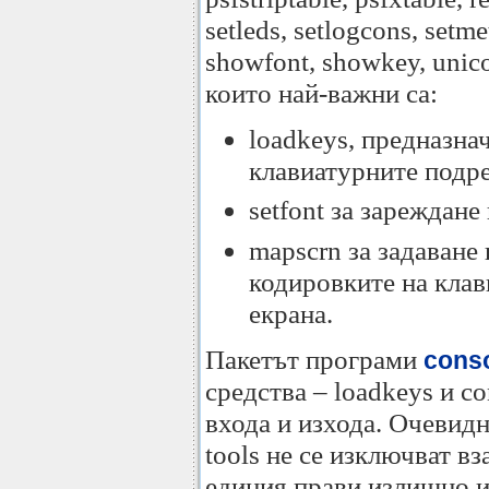
setleds, setlogcons, setm
showfont, showkey, unico
които най-важни са:
loadkeys, предназна
клавиатурните подр
setfont за зареждан
mapscrn за задаване
кодировките на клав
екрана.
Пакетът програми
conso
средства – loadkeys и co
входа и изхода. Очевидно
tools не се изключват в
единия прави излишно и