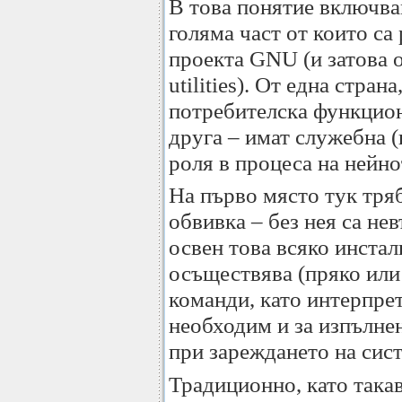
В това понятие включва
голяма част от които са
проекта GNU (и затова
utilities). От една стра
потребителска функцион
друга – имат служебна 
роля в процеса на нейн
На първо място тук тря
обвивка – без нея са не
освен това всяко инстал
осъществява (пряко или
команди, като интерпрет
необходим и за изпълне
при зареждането на сист
Традиционно, като така