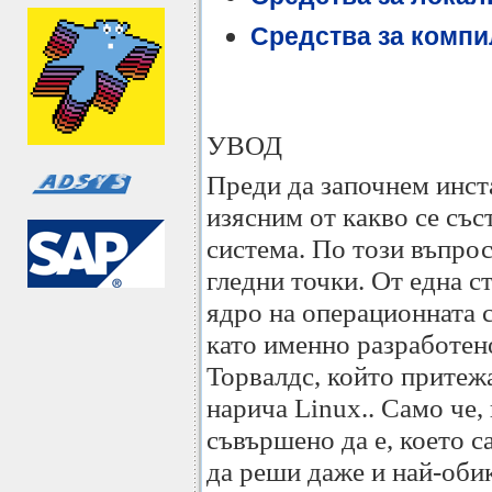
Средства за комп
УВОД
Преди да започнем инст
изясним от какво се със
система. По този въпро
гледни точки. От една с
ядро на операционната с
като именно разработен
Торвалдс, който притежа
нарича Linux.. Само че,
съвършено да е, което с
да реши даже и най-оби