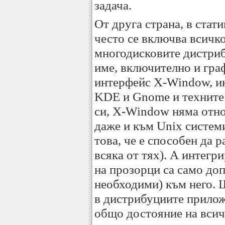
задача.
От друга страна, в стати
често се включва всичко
многодисковите дистриб
име, включително и гра
интерфейс X-Window, ин
KDE и Gnome и техните 
си, X-Window няма отно
даже и към Unix систем
това, че е способен да 
всяка от тях). А интег
на прозорци са само до
необходими) към него. 
в дистрибуциите прилож
общо достояние на вси