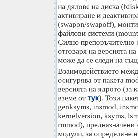
на дялове на диска (fdis
активиране и деактивир
(swapon/swapoff), монт
файлови системи (mount
Силно препоръчително е,
отговаря на версията на
може да се следи на същ
Взаимодействието между
осигурява от пакета mod
версията на ядрото (за 
вземе от
). Този пак
тук
genksyms, insmod, insm
kernelversion, ksyms, l
rmmod), предназначени 
модули, за определяне н