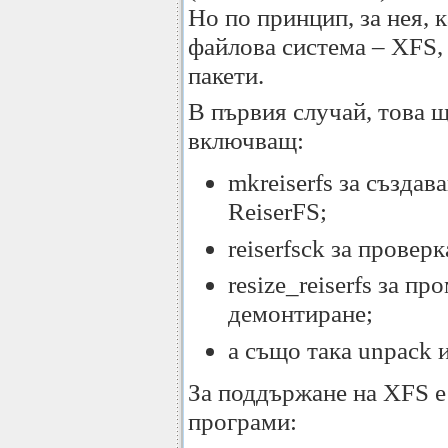
Но по принцип, за нея, 
файлова система – XFS,
пакети.
В първия случай, това 
включващ:
mkreiserfs за създав
ReiserFS;
reiserfsck за провер
resize_reiserfs за пр
демонтиране;
а също така unpack и
За поддържане на XFS е
програми: