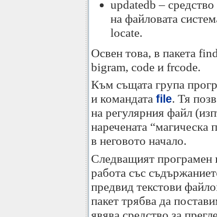
updatedb – средство
на файловата систем
locate.
Освен това, в пакета fin
bigram, code и frcode.
Към същата група прогр
и командата
. Тя поз
file
на регулярния файл (изпъ
наречената “магическа 
в неговото начало.
Следващият програмен п
работа със съдържаниет
предвид текстови файлов
пакет трябва да постав
явява средство за прегл