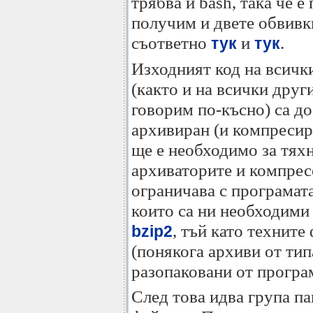
трябва и bash, така че 
получим и двете обвивк
съответно
и
.
тук
тук
Изходният код на всичк
(както и на всички други
говорим по-късно) са д
архивиран (и компресира
ще е необходимо за тяхн
архиваторите и компрес
ограничава с програмат
които са ни необходими 
, тъй като технит
bzip2
(понякога архиви от типа
разопаковани от програм
След това идва група па