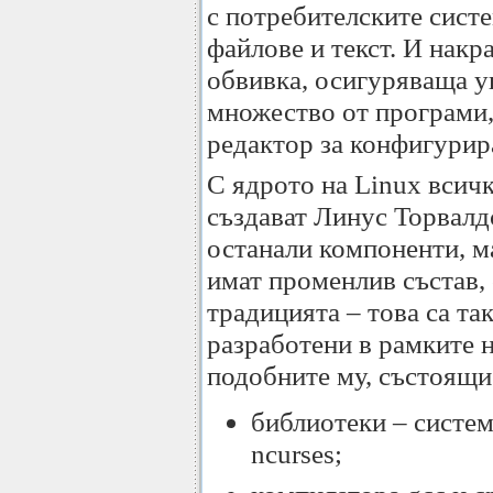
с потребителските систе
файлове и текст. И накр
обвивка, осигуряваща у
множество от програми,
редактор за конфигурира
С ядрото на Linux всичк
създават Линус Торвалд
останали компоненти, ма
имат променлив състав, 
традицията – това са та
разработени в рамките 
подобните му, състоящи 
библиотеки – систем
ncurses;