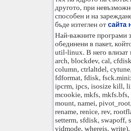
другото, при невъзможн
способен и на зареждане
бъде изтеглен от
сайта 
Най-важните програми з
обединени в пакет, койт
util-linux. В него влиза
arch, blockdev, cal, cfdis
column, ctrlaltdel, cytune
fdformat, fdisk, fsck.min
ipcrm, ipcs, isosize kill, l
mcookie, mkfs, mkfs.bfs,
mount, namei, pivot_root, 
rename, renice, rev, rootfl
setterm, sfdisk, swapoff,
vidmode, whereis, write)