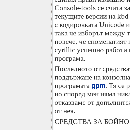
Console-tools се счита з
текущите версии на kbd 
с кодировката Unicode и
така че изборът между т
повече, че споменатият п
cyrillic успешно работи 
програма.
Последното от средства
поддържане на конзолна
програмата
. Тя се
gpm
но според мен няма ник
отказваме от допълните
от нея.
СРЕДСТВА ЗА БОЙНО