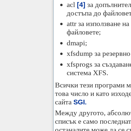
acl
за допълнител
[4]
достъпа до файловет
attr за използване н
файловете;
dmapi;
xfsdump за резервно
xfsprogs за създава
система XFS.
Всички тези програми м
това число и като изход
сайта
SGI.
Между другото, абсолю
списък е само последнат
останалите може да се с