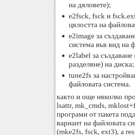
на дяловете);
e2fsck, fsck и fsck.
цялостта на файлова
e2image за създаван
система във вид на 
e2label за създаване
разделяне) на диска;
tune2fs за настройв
файловата система.
както и още няколко про
lsattr, mk_cmds, mklost+
програми от пакета под
вариант на файловата си
(mke2fs, fsck, ext3), а r