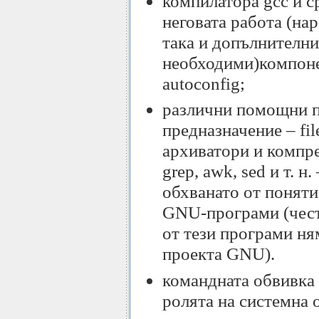
компилатора gcc и с
неговата работа (нар
така и допълнителни
необходими)компоне
autoconfig;
различни помощни 
предназначение – fileut
архиватори и компре
grep, awk, sed и т. н
обхванато от поняти
GNU-програми (чест
от тези програми н
проекта GNU).
командната обвивка
ролята на системна 