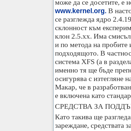
може да се досетите, е н
В наст
www.kernel.org.
се разглежда ядро 2.4.1
склонност към експерим
клон 2.5.хх. Има смисъл
и по метода на пробите 
подходящото. В частнос
система XFS (а в раздел
именно тя ще бъде преп
осигурява с изтегляне н
Макар, че в разработва
е включена като станда
СРЕДСТВА ЗА ПОДД
Като такива ще разглед
зареждане, средствата з