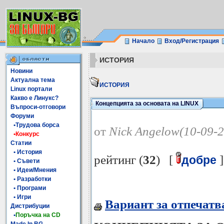
Начало
Вход/Регистрация
ИСТОРИЯ
Новини
Актуална тема
ИСТОРИЯ
Linux портали
Какво е Линукс?
Концепцията за основата на LINUX
Въпроси-отговори
Форуми
•Трудова борса
от
Nick Angelow(10-09-
•Конкурс
Статии
• История
рейтинг (
32
) [
]
добре
• Съвети
• Идеи/Мнения
• Разработки
• Програми
• Игри
Вариант за отпечатв
Дистрибуции
•
Поръчка на CD