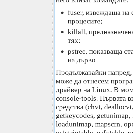
fuser, извеждаща на
процесите;
killall, предназначе
тях;
pstree, показваща с
на дърво
Продължавайки напред, 
може да отнесем програ
драйвер на Linux. В мом
console-tools. Първата 
средства (chvt, deallocv
getkeycodes, getunimap, 
loadunimap, mapscrn, open
psfstriptable, psfxtable, 