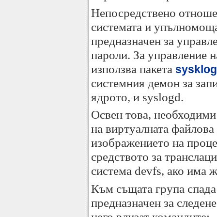
Непосредствено отноше
системата и упълномощ
предназначен за управл
пароли. За управление 
използва пакета
sysklo
системния демон за зап
ядрото, и syslogd.
Освен това, необходими
на виртуалната файлова
изображението на проц
средството за транслац
система devfs, ако има ж
Към същата група спада
предназначен за следене
него влизат командите: