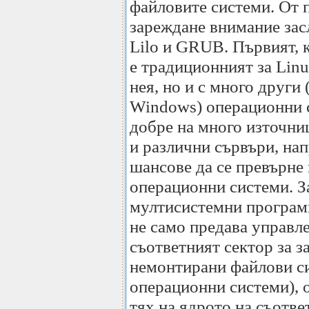
файловите системи. От 
зареждане внимание зас
Lilo и GRUB. Първият, к
е традиционният за Linu
нея, но и с много други 
Windows) операционни 
добре на много източниц
и различни сървъри, н
шансове да се превърне 
операционни системи. З
мултисистемни програми
не само предава управле
съответният сектор за з
немонтирани файлови с
операционни системи), 
тях на ядрото на съотв