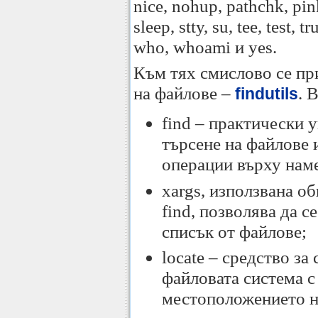
nice, nohup, pathchk, pink
sleep, stty, su, tee, test, 
who, whoami и yes.
Към тях смислово се при
на файлове –
. 
findutils
find – практически 
търсене на файлове 
операции върху наме
xargs, използвана о
find, позволява да 
списък от файлове;
locate – средство за
файловата система с
местоположението н