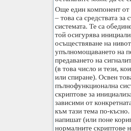
Още един компонент от
– това са средствата за 
системата. Те са обедин
той осигурява инициализ
осъществяване на нивото
упълномощаването на по
предаването на сигнали
(в това число и тези, к
или спиране). Освен тов
пълнофункционална сист
скриптове за инициализа
зависими от конкретната
към тази тема по-късно.
напишат (или поне кориг
нормалните скриптове н