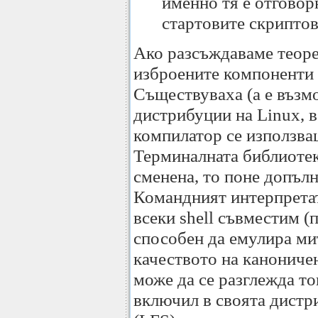
именно тя е отговор
стартовите скриптов
Ако разсъждаваме теоре
изброените компоненти 
Съществуваха (а е възм
дистрибуции на Linux, в
компилатор се използваш
Терминалната библиотек
сменена, то поне допълн
Командният интерпретат
всеки shell съвместим (п
способен да емулира ми
качеството на канониче
може да се разглежда то
включил в своята дист