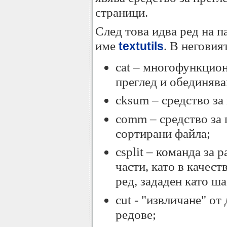
страници.
След това идва ред на п
име
. В неговия
textutils
cat – многофункцион
преглед и обединява
cksum – средство за
comm – средство за 
сортирани файла;
csplit – команда за 
части, като в качест
ред, зададен като ш
cut - "извличане" от
редове;