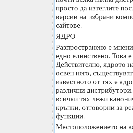
просто да изтеглите пос
версии на избрани комп
сайтове.
ЯДРО
Разпространено е мнение
едно единствено. Това е 
Действително, ядрото н
освен него, съществуват
известното от тях е ядр
различни дистрибутори. 
всички тях лежи канони
кръпки, отговорни за р
функции.
Местоположението на ка