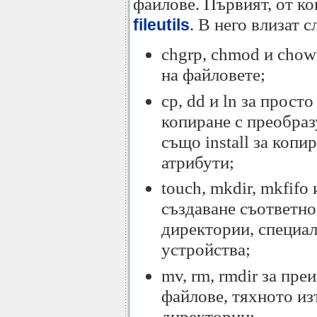
файлове. Първият, от ко
. В него влизат 
fileutils
chgrp, chmod и chow
на файловете;
cp, dd и ln за прост
копиране с преобразу
също install за копи
атрибути;
touch, mkdir, mkfifo
създаване съответно
директории, специал
устройства;
mv, rm, rmdir за пр
файлове, тяхното из
директории;