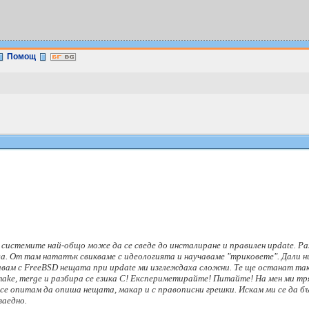
Помощ
системите най-общо може да се сведе до инсталиране и правилен update. Раз
ва. От там нататък свикваме с идеологията и научаваме "триковете". Дали ни
мавам с FreeBSD нещата при update ми изглеждаха сложни. Те ще останат та
make, merge и разбира се езика С! Експериметирайте! Питайте! На мен ми тр
е опитам да опиша нещата, макар и с правописни грешки. Искам ми се да бъд
заедно.