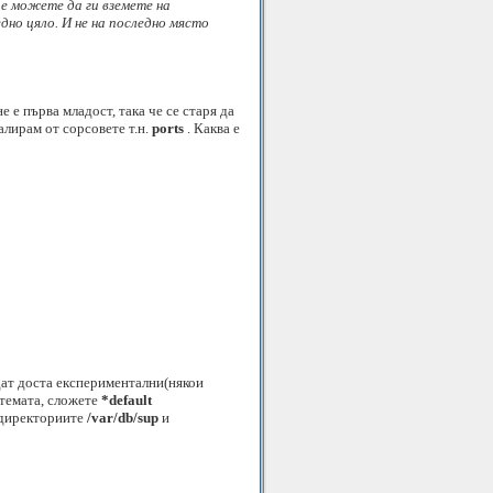
ие можете да ги вземете на
но цяло. И не на последно място
е е първа младост, така че се старя да
лирам от сорсовете т.н.
ports
. Каква е
ат доста експериментални(някои
стемата, сложете
*default
м директориите
/var/db/sup
и