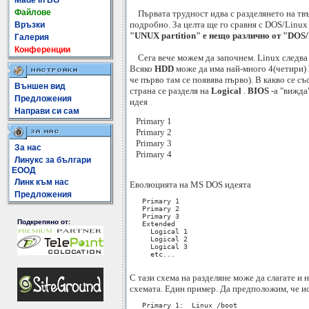
Made In BG
Файлове
Първата трудност идва с разделянето на тв
подробно. За целта ще го сравня с DOS/Linux 
Връзки
"UNUX partition" е нещо различно от "DOS/
Галерия
Конференции
Сега вече можем да започнем. Linux следва п
Всяко
HDD
може да има най-много 4(четири)
че първо там се появява първо). В какво се с
Външен вид
страна се разделя на
Logical
.
BIOS
-a "вижда
Предложения
идея
Направи си сам
   Primary 1

   Primary 2

   Primary 3

За нас
   Primary 4

Линукс за българи
ЕООД
Линк към нас
Еволюцията на MS DOS идеята
Предложения
   Primary 1

   Primary 2

   Primary 3

Подкрепяно от:
   Extended

     Logical 1

     Logical 2

     Logical 3

     etc...

С тази схема на разделяне може да слагате и
схемата. Един пример. Да предположим, че ис
   Primary 1:  Linux /boot
