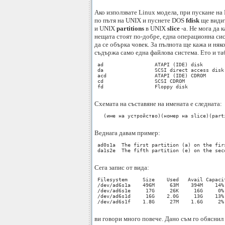
Ако използвате Linux модела, при пускане н
по пътя на UNIX и пуснете DOS
fdisk
ще види
и UNIX
partitions
в UNIX
slice
-a. Не мога да 
нещата стоят по-добре, една операционна сис
да се обърка човек. За пълнота ще кажа и ня
съдържа само една файлова система. Ето и та
 ad                 ATAPI (IDE) disk 

 da                 SCSI direct access disk 
 acd                ATAPI (IDE) CDROM 

 cd                 SCSI CDROM 

 fd                 Floppy disk 

Схемата на съставяне на имената е следната:
   (име на устройство)(номер на slice)(parti
Веднага давам пример:
 ad0s1a  The first partition (a) on the fir
 da1s2e  The fifth partition (e) on the sec
Сега запис от вида:
 Filesystem     Size    Used   Avail Capacit
 /dev/ad6s1a    496M     63M    394M    14% 
 /dev/ad6s1e     17G     26K     16G     0% 
 /dev/ad6s1d     16G    2.0G     13G    13% 
 /dev/ad6s1f    1.8G     27M    1.6G     2% 
ви говори много повече. Дано съм го обяснил