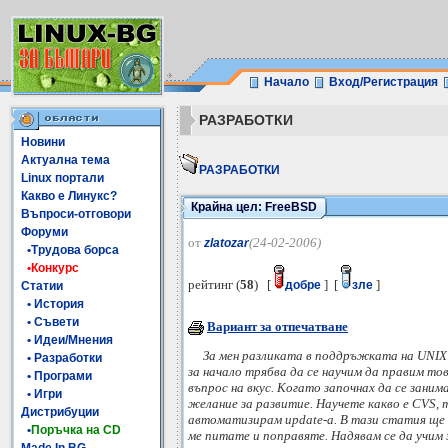
Начало
Вход/Регистрация
РАЗРАБОТКИ
Новини
Актуална тема
РАЗРАБОТКИ
Linux портали
Какво е Линукс?
Крайна цел: FreeBSD
Въпроси-отговори
Форуми
от
(24-02-2006)
zlatozar
•Трудова борса
•Конкурс
рейтинг (
58
) [
] [
]
добре
зле
Статии
• История
• Съвети
Вариант за отпечатване
• Идеи/Мнения
За мен разликата в поддръжката на UNIX 
• Разработки
за начало трябва да се научим да правим то
• Програми
въпрос на вкус. Когато започнах да се зани
• Игри
желание за развитие. Научете какво е CVS, 
Дистрибуции
автоматизирам update-a. В тази статия ще с
•
Поръчка на CD
ме питате и поправяте. Надявам се да учим 