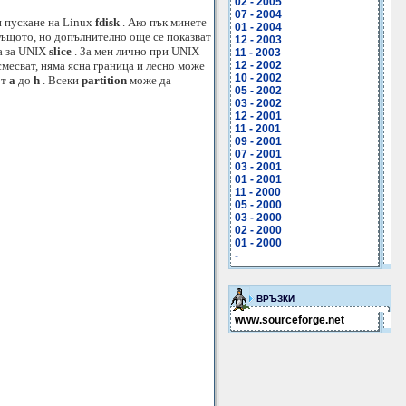
02 - 2005
07 - 2004
и пускане на Linux
fdisk
. Ако пък минете
01 - 2004
ъщото, но допълнително още се показват
12 - 2003
та за UNIX
slice
. За мен лично при UNIX
11 - 2003
месват, няма ясна граница и лесно може
12 - 2002
10 - 2002
от
a
до
h
. Всеки
partition
може да
05 - 2002
03 - 2002
12 - 2001
11 - 2001
09 - 2001
07 - 2001
03 - 2001
01 - 2001
11 - 2000
05 - 2000
03 - 2000
02 - 2000
01 - 2000
-
ВРЪЗКИ
www.sourceforge.net