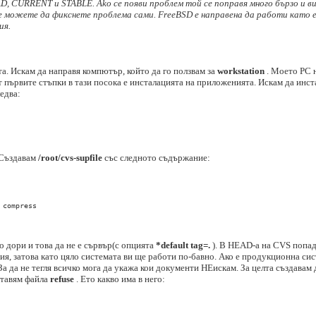
EAD, CURRENT и STABLE. Ako се появи проблем той се поправя много бързо и в
 можете да фикснете проблема сами. FreeBSD e направена да работи като ед
ия.
а. Искам да направя компютър, който да го ползвам за
workstation
. Моето PC н
първите стъпки в тази посока е инсталацията на приложенията. Искам да инста
едва:
 Създавам
/root/cvs-supfile
със следното съдържание:
compress

о дори и това да не е сървър(с опцията
*default tag=.
). В HEAD-а на CVS попад
я, затова като цяло системата ви ще работи по-бавно. Ако е продукционна си
За да не тегля всичко мога да укажа кои документи НЕискам. За целта създава
тавям файла
refuse
. Ето какво има в него: