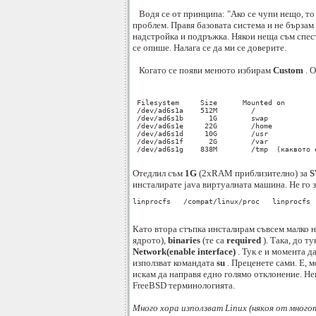
Водя се от принципа: "Ако се чупи нещо, то 
проблем. Правя базовата система и не бързам
надстройка и подръжка. Някои неща съм спест
се опише. Налага се да ми се доверите.
Когато се появи менюто избирам
Custom
. О
 Filesystem     Size      Mounted on

 /dev/ad6s1a    512M        /

 /dev/ad6s1b      1G        swap

 /dev/ad6s1e     22G        /home

 /dev/ad6s1d     10G        /usr

 /dev/ad6s1f      2G        /var

 /dev/ad6s1g    838M        /tmp  (каквото 
Отедлил съм
1G
(2хRAM приблизително) за
S
инсталирате java виртуалната машина. Не го з
linprocfs   /compat/linux/proc   linprocfs 
Като втора стъпка инсталирам съвсем малко 
ядрото),
binaries
(те са
required
). Така, до т
Network(enable interface)
. Тук е и момента д
използват командата
su
. Преценете сами. Е, 
искам да направя едно голямо отклонение. Нещ
FreeBSD терминологията.
Мнoго хора използват Linux (някоя от многот