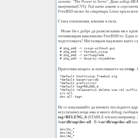
логото: "The Power to Serve". Дава избор H
минутата(CVS). Тъй като имате и сорсовете
FreeBSD може да стартира Linux приложен
Стига отклонения, влизаме в пътя.
Може би е добре да разясня каква ми е идеят
оптимизирам максимално FreeBSD-то. Една от 
подготовката? Инсталирам надлежно както сл
 # pkg_add -r cvsup-without-gui

 # pkg_add -r fastest_cvsup

 # pkg_add -r portupgrade

 # pkg_add -r docproj-nojadetex

Приготвям нещата за използването на
cvsup
.
 *default host=cvsup.freebsd.org

 *default base=/var/db

 *default prefix=/usr

 *default tag=RELENG_6

 *default release=cvs delete use-rel-suffix 
 src-all

 doc-all tag=.

Не се изкушавайте да вземате последното ядр
неуспешни) неща има и много debug съобщени
tag=RELENG_6
(STABLE release) например. 
/var/db/sup/doc-all
. В
/var/db/sup/doc-all
пос
 doc/bn_*

 doc/da_*

 doc/de_*
