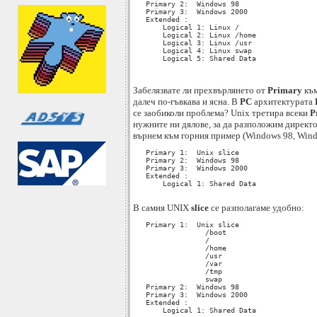
   Primary 2:  Windows 98

   Primary 3:  Windows 2000

   Extended :

       Logical 1: Linux /

       Logical 2: Linux /home

       Logical 3: Linux /usr

       Logical 4: Linux swap

       Logical 5: Shared Data

Забелязвате ли прехвърлянето от
Primary
къ
далеч по-гъвкава и ясна. В
PC
архитектурата
се заобиколи проблема? Unix третира всеки
P
нужните ни дялове, за да разположим директ
върнем към горния пример (Windows 98, Wind
   Primary 1:  Unix slice

   Primary 2:  Windows 98

   Primary 3:  Windows 2000

   Extended :

       Logical 1: Shared Data

В самия UNIX
slice
се разполагаме удобно:
   Primary 1:  Unix slice

                 /boot

                 /

                 /home

                 /usr

                 /var

                 /tmp

                 swap

   Primary 2:  Windows 98

   Primary 3:  Windows 2000

   Extended :

       Logical 1: Shared Data
