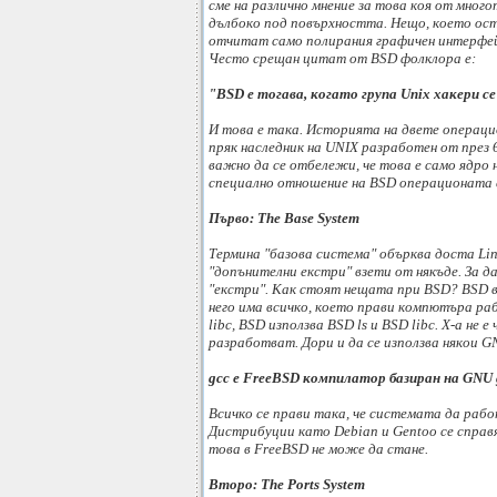
сме на различно мнение за това коя от много
дълбоко под повърхността. Нещо, което оста
отчитат само полирания графичен интерфейс 
Често срещан цитат от BSD фолклора е:
"BSD е тогава, когато група Unix хакери 
И това е така. Историята на двете операцио
пряк наследник на UNIX разработен от през 
важно да се отбележи, че това е само ядро 
специално отношение на BSD операционата 
Първо: The Base System
Термина "базова система" обърква доста Linu
"допънителни екстри" взети от някъде. За д
"екстри". Как стоят нещата при BSD? BSD в
него има всичко, което прави компютъра ра
libc, BSD използва BSD ls и BSD libc. X-a н
разработват. Дори и да се използва някои G
gcc e FreeBSD компилатор базиран на GNU 
Всичко се прави така, че системата да рабо
Дистрибуции като Debian и Gentoo се справ
това в FreeBSD не може да стане.
Второ: The Ports System