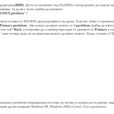
ърдия диск(
HDD
). Доста по-различно под FreeBSD и затова реших да отделя сп
начина. За да ви е лесно трябва да запомнте:
LINUX partition" !
ътя оставен от MS-DOS, при разделянето на диска. Този път обаче е ограниче
Primary partitions
. Ако искате да имате повече от 4
partitions
трябва да изпол
ъстои той?
Hack
-a позволява да се конвертира един от дяловете от
Primary
в т.
" само четири дяла, но на практика можете да имате повече. Ухааа, сложно а?
 напасвате различни операционни системи, но затова са нужни доста дялове, за
каме да инсталираме Windows 98, Windows 2000 и Linux. Ето и резултата: