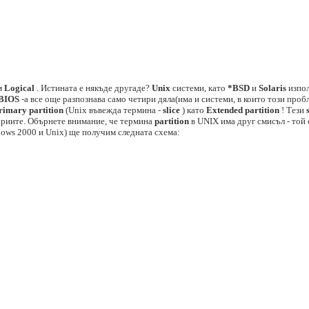
м
Logical
. Истината е някъде другаде?
Unix
системи, като
*BSD
и
Solaris
изпол
BIOS
-a все още разпознава само четири дяла(има и системи, в които този пробл
rimary partition
(Unix въвежда термина -
slice
) като
Extended partition
! Тези
ориите. Обърнете внимание, че термина
partition
в UNIX има друг смисъл - той 
ows 2000 и Unix) ще получим следната схема: