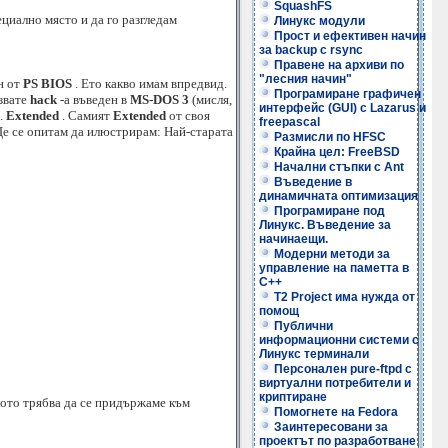
SquashFS
ециално място и да го разгледам
Линукс модули
Прост и ефективен начин
за backup с rsync
Правене на архиви по
"лесния начин"
н от
PS BIOS
. Ето какво имам впредвид.
Програмиране графичен
звате
hack
-a въведен в
MS-DOS 3
(мисля,
интерфейс (GUI) с Lazarus и
н.
Extended
. Самият
Extended
от своя
freepascal
 Ще се опитам да илюстрирам: Най-старата
Размисли по HFSC
Крайна цел: FreeBSD
Начални стъпки с Ant
Въведение в
динамичната оптимизация
Програмиране под
Линукс. Въведение за
начинаещи.
Модерни методи за
управление на паметта в
C++
T2 Project има нужда от
помощ
Публични
информационни системи с
Линукс терминали
Персонален pure-ftpd с
виртуални потребители и
криптиране
щото трябва да се придържаме към
Помогнете на Fedora
Заинтересовани за
проектът по разработване