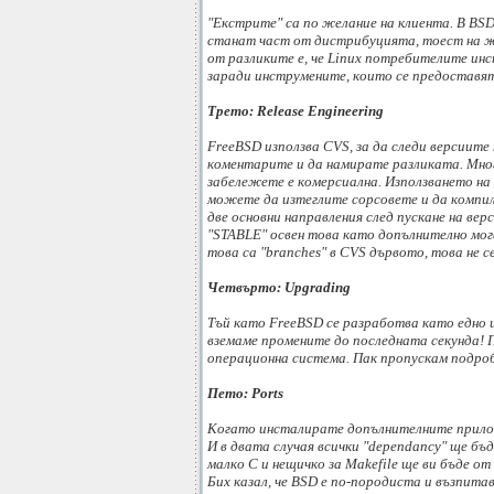
"Екстрите" са по желание на клиента. В BSD
станат част от дистрибуцията, тоест на ж
от разликите е, че Linux потребителите ин
заради инструмените, които се предоставят з
Трето: Release Engineering
FreeBSD използва CVS, за да следи версиите 
коментарите и да намирате разликата. Много 
забележете е комерсиална. Използването на 
можете да изтеглите сорсовете и да компилир
две основни направления след пускане на вер
"STABLE" освен това като допълнително могат
това са "branches" в CVS дървото, това не 
Четвърто: Upgrading
Тъй като FreeBSD се разработва като едно ц
вземаме промените до последната секунда! П
операционна система. Пак пропускам подро
Пето: Ports
Когато инсталирате допълнителните приложен
И в двата случая всички "dependancy" ще бъ
малко C и нещичко за Makefile ще ви бъде о
Бих казал, че BSD е по-породиста и възпита