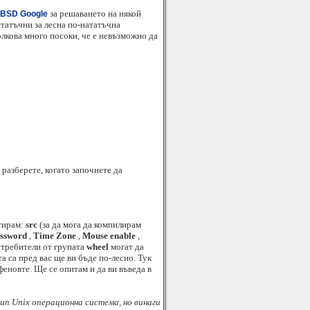
за решаването на някой
eBSD Google
статъчни за лесна по-нататъчна
олкова много посоки, че е невъзможно да
 разберете, когато започнете да
тирам:
src
(за да мога да компилирам
assword
,
Time Zone
,
Mouse enable
,
потребители от групата
wheel
могат да
а са пред вас ще ви бъде по-лесно. Тук
феновте. Ще се опитам и да ви въведа в
тип Unix операционна система, но винаги