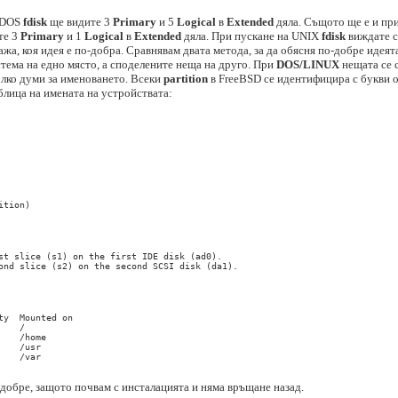
а DOS
fdisk
ще видите 3
Primary
и 5
Logical
в
Extended
дяла. Същото ще е и пр
те 3
Primary
и 1
Logical
в
Extended
дяла. При пускане на UNIX
fdisk
виждате с
кажа, коя идея е по-добра. Сравнявам двата метода, за да обясня по-добре идея
тема на едно място, а споделените неща на друго. При
DOS/LINUX
нещата се с
колко думи за именоването. Всеки
partition
в FreeBSD се идентифицира с букви 
блица на имената на устройствата:


tion)

st slice (s1) on the first IDE disk (ad0). 

ond slice (s2) on the second SCSI disk (da1). 

y  Mounted on

   /

   /home

   /usr

   /var

 добре, защото почвам с инсталацията и няма връщане назад.