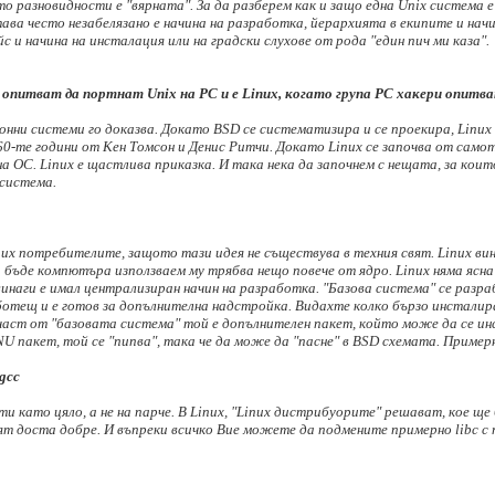
то разновидности е "вярната". За да разберем как и защо една Unix система е
ва често незабелязано е начина на разработка, йерархията в екипите и начин
и начина на инсталация или на градски слухове от рода "един пич ми каза".
се опитват да портнат Unix на PC и е Linux, когато група PC хакери опит
нни системи го доказва. Докато BSD се систематизира и се проекира, Linux
60-те години от Кен Томсон и Денис Ритчи. Докато Linux се започва от само
на ОС. Linux e щастлива приказка. И така нека да започнем с нещата, за кои
система.
x потребителите, защото тази идея не съществува в техния свят. Linux винаги 
а бъде компютъра използваем му трябва нещо повече от ядро. Linux няма ясн
инаги е имал централизиран начин на разработка. "Базова система" се разр
ботещ и е готов за допълнителна надстройка. Видахте колко бързо инстали
е е част от "базовата система" той е допълнителен пакет, който може да се ин
NU пакет, той се "пипва", така че да може да "пасне" в BSD схемата. Пример
gcc
ти като цяло, а не на парче. В Linux, "Linux дистрибуорите" решават, кое щ
ят доста добре. И въпреки всичко Вие можете да подмените примерно libc с