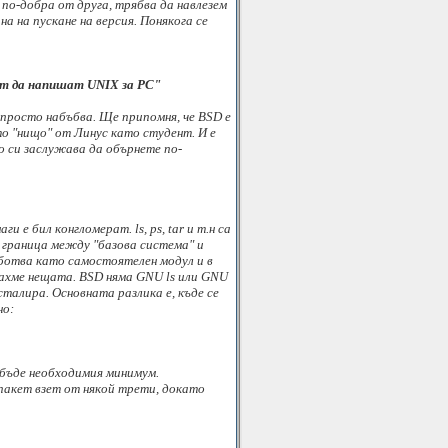
 по-добра от друга, трябва да навлезем
а на пускане на версия. Понякога се
ват да напишат UNIX за PC"
 просто набъбва. Ще припомня, че BSD е
то "нищо" от Линус като студент. И е
то си заслужава да обърнете по-
е бил конгломерат. ls, ps, tar и т.н са
а граница между "базова система" и
аботва като самостоятелен модул и в
рахме нещата. BSD няма GNU ls или GNU
сталира. Основната разлика е, къде се
но:
е бъде необходимия минимум.
 пакет взет от някой трети, докато