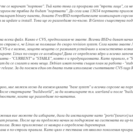
 те се наричат "портове". Тъй като това са програми от "трети лица", са н
аргон те трябва да бъдат "портнати". До сега има 13654 портнати прилож
сталират binary пакети, докато FreeBSD потребителите компилират сорсове
а update и install. Това ще го разгледаме по-късно. В Gentoo съществува по
на всеки файл. Какво е CVS, предполагам че знаете. Всички BSD-a дават начи
страно е, че Linux не ползваше до скоро revision system. Сега както знаете 
CVS-a е важно, защото нещата се развиват устойчиво и консистентно всяка 
ате. Linux по-скоро се асемблира! Дава се определено ядро и всичко започва
сията - "CURRENT" и "STABLE", която е и продукционната. Като правило, в "ST
 да се слагат и нови неща. Debian имат почти същия план за работа - "stable
се release. За да поемем един от двата пътя използваме съотвтните CVS tag
яло, ние можем лесно да вземем цялата "base system" и всички сорсове на п
осле стартирате "buildworld", за да компилирате т.н. userland и после "bu
бностите, които ще разгледаме по-нататък.
ия вие можете да избирате, дали да инсталирате като "ports"(source) или к
дат решени. После ще ви предложа начин за подържане на системата ви up-t
т полза. Всяко приложение се намира в определена директория.
вана в по-строги правила. Като цяло е тествана от няколко поколения прогр