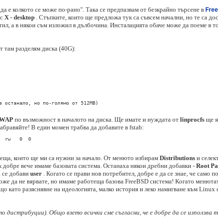
да е колкото се може по-рано". Така се предпазвам от безкрайно търсене в
Fre
 с
X - desktop
. Стъпките, които ще предложа тук са съвсем начални, но те са до
ил, а в някои съм изложил в дълбочина. Инсталацията обаче може да поеме в т
т там разделям диска (40G):
е останало, но по-голямо от 512MB)

WAP
пo възможност в началото на диска. Ще имате и нуждата от
linprocfs
ще я
абравяйте! В един момен трабва да добавите в fstab:
  rw   0  0
неща, които ще ми са нужни за начало. От менюто избирам
Distributions
и селек
ук добре вече имаме базовата система. Останаха някои дребни добавки -
Root P
а се добави
user
. Когато се прави нов потребител, добре е да се знае, че само 
може да не вярвате, но имаме работеща базова FreeBSD система! Когато менютат
о като разяснявне на идеологията, малко история и леко намигване към Linux 
о дистрибуции). Общо взето всички сме съгласни, че е добре да се използва 