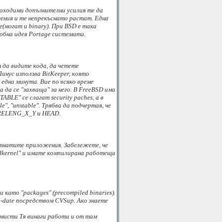
еоходими допълнителни усилия те да
ения и те непрекъснато растат. Една
(могат и binary). При BSD е така
добна идея Portage системата.
н да видите кода, да четете
Линус използва BitKeeper, която
една минута. Вие по всяко време
 да се "захваща" за него. В FreeBSD има
ABLE" се слагат security paches, а в
", "unstable". Трябва да подчертая, че
s RELENG_X_Y и HEAD.
ортнатите приложения. Забележете, че
ildkernel" и имате компилирана работеща
ато "packages" (precompiled binaries).
o-date посредством CVSup. Ако знаете
амисти Тя винаги работи и от там