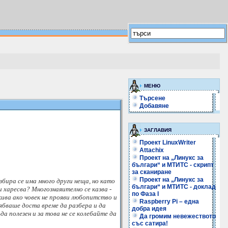
МЕНЮ
Търсене
Добавяне
ЗАГЛАВИЯ
Проект LinuxWriter
Attachix
Проект на „Линукс за
българи“ и МТИТС - скрипт
за сканиране
Проект на „Линукс за
бира се има много други неща, но като
българи“ и МТИТС - доклад
 харесва? Многознаяително се казва -
по Фаза I
кива ако човек не прояви любопитство и
Raspberry Pi – една
ябваше доста време да разбера и да
добра идея
а полезен и за това не се колебайте да
Да громим невежеството
със сатира!