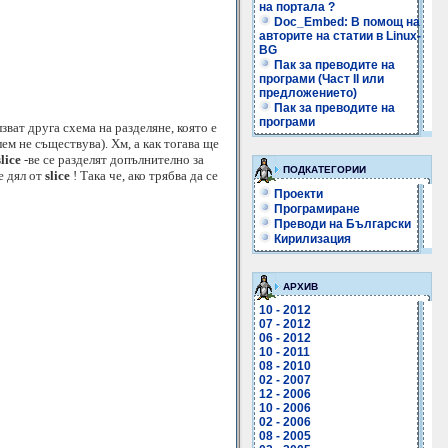
на портала ?
Doc_Embed: В помощ на
авторите на статии в Linux-
BG
Пак за преводите на
програми (Част II или
предложението)
Пак за преводите на
програми
зват друга схема на разделяне, която е
ем не съществува). Хм, а как тогава ще
slice
-ве се разделят допълнително за
ПОДКАТЕГОРИИ
е дял от
slice
! Така че, ако трябва да се
Проекти
Програмиране
Преводи на Български
Кирилизация
АРХИВ
10 - 2012
07 - 2012
06 - 2012
10 - 2011
08 - 2010
02 - 2007
12 - 2006
10 - 2006
02 - 2006
08 - 2005