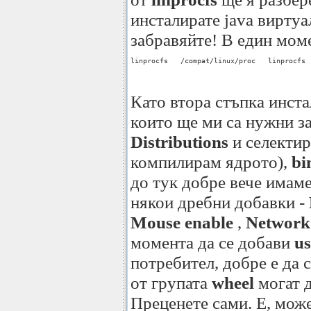
инсталирате java виртуа
забравяйте! В един моме
linprocfs   /compat/linux/proc   linprocfs 
Като втора стъпка инст
които ще ми са нужни з
Distributions
и селекти
компилирам ядрото),
bi
до тук добре вече имаме
някои дребни добавки -
Mouse enable
,
Network(
момента да се добави
us
потребител, добре е да 
от групата
wheel
могат д
Преценете сами. Е, може