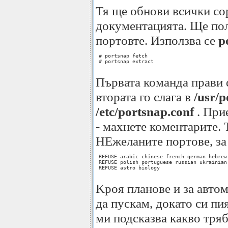
Тя ще обнови всички сор
документацията. Ще пол
портовте. Използва се
p
 # portsnap fetch

 # portsnap extract

Първата команда прави 
втората го слага в
/usr/p
/etc/portsnap.conf
. Прие
- махнете коментарите. 
НЕжеланите портове, за 
 REFUSE arabic chinese french german hebrew
 REFUSE polish portuguese russian ukrainian 
 REFUSE astro biology

Kроя планове и за автом
да пускам, докато си пи
ми подсказва какво тряб