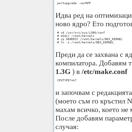
 portupgrade -varRPP

Идва ред на оптимизация
ново ядро? Ето подгото
 # cd /usr/src/sys/i386/conf

 # mkdir /root/kernels

 # cp GENERIC /root/kernels/NEX_KERNEL

 # ln -s /root/kernels/NEX_KERNEL

Преди да се захвана с 
компилатора. Добaвям т
1.3G
) в
/etc/make.conf
 CPUTYPE?=k7

и започвам с редакцията
(моето съм го кръстил
махам всичко, което не 
После добавям параметр
случая: