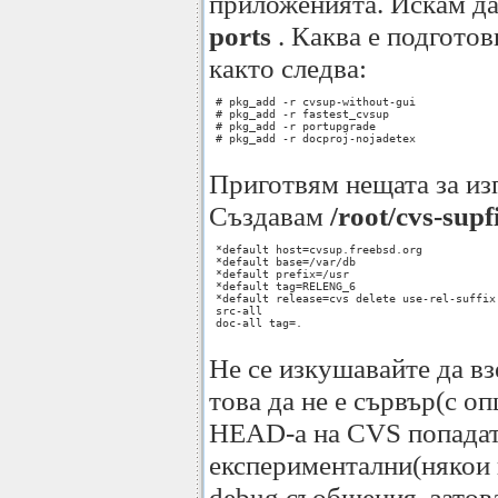
приложенията. Искам да 
ports
. Каква е подгото
както следва:
 # pkg_add -r cvsup-without-gui

 # pkg_add -r fastest_cvsup

 # pkg_add -r portupgrade

 # pkg_add -r docproj-nojadetex

Приготвям нещата за из
Създавам
/root/cvs-supf
 *default host=cvsup.freebsd.org

 *default base=/var/db

 *default prefix=/usr

 *default tag=RELENG_6

 *default release=cvs delete use-rel-suffix 
 src-all

 doc-all tag=.

Не се изкушавайте да в
това да не е сървър(с о
HEAD-а на CVS попадат
експериментални(някои 
debug съобщения, затова