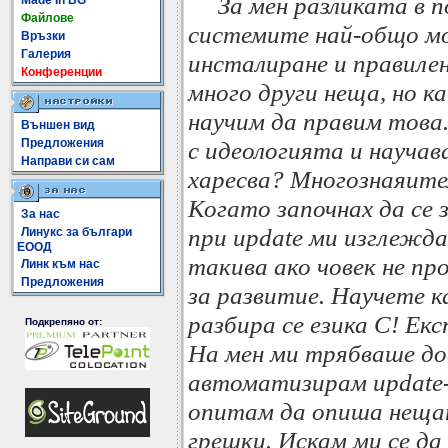
За мен разликата в
Made In BG
Файлове
системите най-общо мо
Връзки
Галерия
инсталиране и правилен
Конференции
много други неща, но к
научим да правим това
Външен вид
Предложения
с идеологията и научав
Направи си сам
харесва? Многознаяителн
Когато започнах да се
За нас
при update ми изглежд
Линукс за българи
ЕООД
такива ако човек не п
Линк към нас
Предложения
за развитие. Научете ка
разбира се езика С! Е
Подкрепяно от:
На мен ми трябваше дос
автоматизирам update-
опитам да опиша нещат
грешки. Искам ми се да 