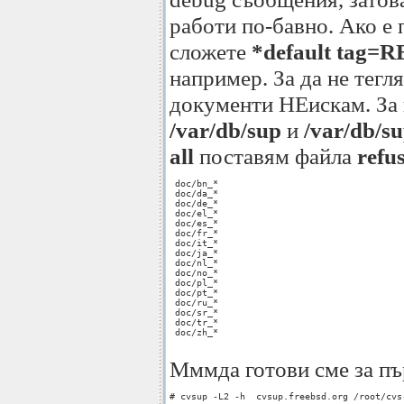
работи по-бавно. Ако е
сложете
*default tag
например. За да не тегл
документи НЕискам. За 
/var/db/sup
и
/var/db/su
all
поставям файла
refu
 doc/bn_*

 doc/da_*

 doc/de_*

 doc/el_*

 doc/es_*

 doc/fr_*

 doc/it_*

 doc/ja_*

 doc/nl_*

 doc/no_*

 doc/pl_*

 doc/pt_*

 doc/ru_*

 doc/sr_*

 doc/tr_*

 doc/zh_*

Мммда готови сме за пъ
# cvsup -L2 -h  cvsup.freebsd.org /root/cvs