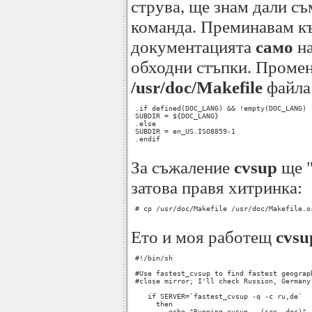
струва, ще знам дали с
команда. Преминавам къ
документацията
само
на
обходни стъпки. Промен
/usr/doc/Makefile
файла
 .if defined(DOC_LANG) && !empty(DOC_LANG)

 SUBDIR = ${DOC_LANG}

 .else

 SUBDIR = en_US.ISO8859-1

 .endif

За съжаление
cvsup
ще "
затова правя хитринка:
 # cp /usr/doc/Makefile /usr/doc/Makefile.or
Ето и моя работещ
cvsu
 #!/bin/sh

 #Use fastest_cvsup to find fastest geograph
 #close mirror; I'll check Russion, Germany

    if SERVER=`fastest_cvsup -q -c ru,de`

      then

         echo "Running cvsup...(src, doc)"
