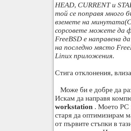
HEAD, CURRENT и STABL
той се поправя много б
вземете на минутата(C
сорсовете можете да ф
FreeBSD e направена да
на последно място Fre
Linux приложения.
Стига отклонения, влиза
Може би е добре да раз
Искам да направя компю
workstation
. Моето PC н
старя да оптимизирам м
от първите стъпки в таз