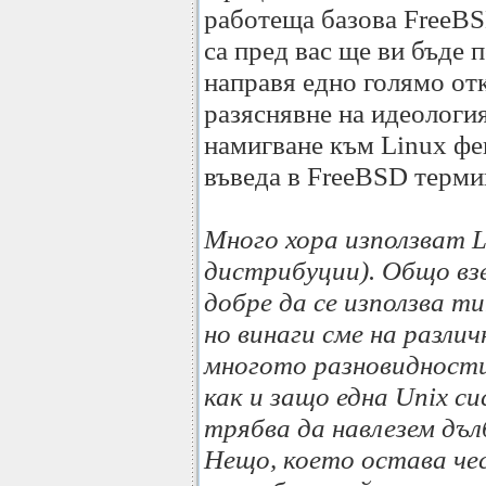
работеща базова FreeBS
са пред вас ще ви бъде 
направя едно голямо от
разяснявне на идеология
намигване към Linux фе
въведа в FreeBSD терми
Мнoго хора използват L
дистрибуции). Общо взе
добре да се използва т
но винаги сме на различ
многото разновидности 
как и защо една Unix с
трябва да навлезем дъ
Нещо, което остава чес