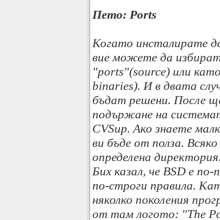
Пето: Ports
Когато инсталирате д
вие можете да избират
"ports"(source) или кат
binaries). И в двата сл
бъдат решени. После щ
подържане на системат
CVSup. Ако знаете малк
ви бъде от полза. Всяк
определена директория
Бих казал, че BSD е по
по-строги правила. Ка
няколко поколения прог
от там логото: "The Po