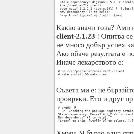
  Stale dependency: digikam-0.5.1 -> openlda
  (net/openldap21-client): 

  open-motif-2.2.2_2 (score:23%) ? ([y]es/[n
  New dependency? (? to help): 

  Skip this? ([y]es/[n]o/[a]ll) [yes] 

Какво значи това? Ами
client-2.1.23
! Опитва се
не много добър успех ка
Ако обаче резултата е п
Иначе лекарството е:
 # cd /usr/ports/net/openldap21-client

 # make install && make clean

Съвета ми е: не бързайт
провреки. Ето и друг п
 # pkgdb -F  

 --->  Checking the package registry databas
 Stale dependency: Mesa-3.4.2_2 -> fontconf
 New dependency? (? to help): ? 

 [Enter] to skip, [Ctrl]+[D] to delete, [.]
Хммм. Я бързо една спр