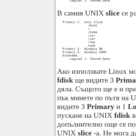
       Logical 1: Shared Data

В самия UNIX
slice
се р
   Primary 1:  Unix slice

                 /boot

                 /

                 /home

                 /usr

                 /var

                 /tmp

                 swap

   Primary 2:  Windows 98

   Primary 3:  Windows 2000

   Extended :

       Logical 1: Shared Data

Ако използвате Linux м
fdisk
ще видите 3
Prima
дяла. Същото ще е и пр
пък минете по пътя на
видите 3
Primary
и 1
Lo
пускане на UNIX
fdisk
в
допълнително още се п
UNIX
slice
-a. Не мога д