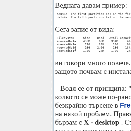
Веднага давам пример:
 ad0s1a  The first partition (a) on the fir
 da1s2e  The fifth partition (e) on the sec
Сега запис от вида:
 Filesystem     Size    Used   Avail Capacit
 /dev/ad6s1a    496M     63M    394M    14% 
 /dev/ad6s1e     17G     26K     16G     0% 
 /dev/ad6s1d     16G    2.0G     13G    13% 
 /dev/ad6s1f    1.8G     27M    1.6G     2% 
ви говори много повече.
защото почвам с инстал
Водя се от принципа: "
колкото се може по-рано
безкрайно търсене в
Fr
на някой проблем. Правя
бързам с
X - desktop
. С
тук са съвсем начални, н