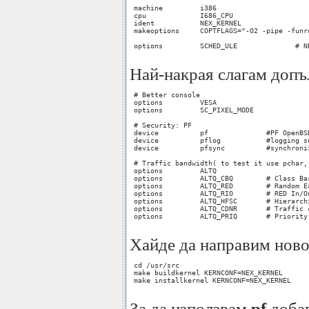
 machine         i386

 cpu             I686_CPU

 ident           NEX_KERNEL

 makeoptions     COPTFLAGS="-O2 -pipe -funro
 options         SCHED_ULE              # N
Най-накрая слагам допъ
 # Better console

 options         VESA

 options         SC_PIXEL_MODE

 # Security: PF

 device          pf              #PF OpenBS
 device          pflog           #logging s
 device          pfsync          #synchroni
 # Traffic bandwidth( to test it use pchar, 
 options         ALTQ

 options         ALTQ_CBQ        # Class Bas
 options         ALTQ_RED        # Random Ea
 options         ALTQ_RIO        # RED In/Ou
 options         ALTQ_HFSC       # Hierarchi
 options         ALTQ_CDNR       # Traffic c
 options         ALTQ_PRIQ       # Priority 
Хайде да направим ново
 cd /usr/src

 make buildkernel KERNCONF=NEX_KERNEL

 make installkernel KERNCONF=NEX_KERNEL

За да използвам
pf
доба