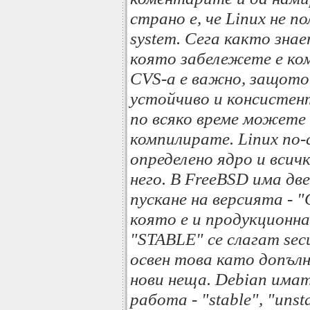
страно е, че Linux не по
system. Сега както знае
която забележете е ко
CVS-a е важно, защото
устойчиво и консистент
по всяко време можете 
компилирате. Linux по-
определено ядро и всичк
него. В FreeBSD има дв
пускане на версията -
която е и продукционна
"STABLE" се слагат secu
освен това като допълн
нови неща. Debian имат
работа - "stable", "uns