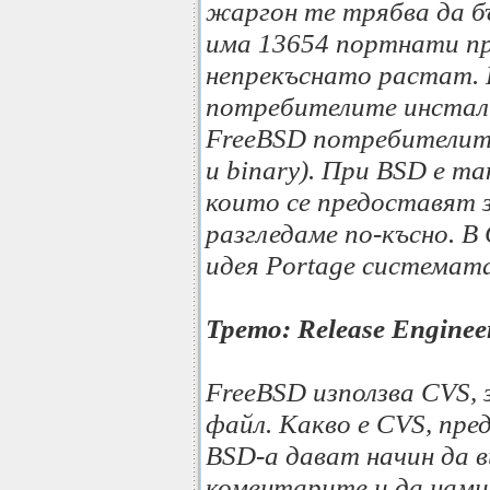
жаргон те трябва да б
има 13654 портнати п
непрекъснато растат. Е
потребителите инстали
FreeBSD потребителит
и binary). При BSD е т
които се предоставят за
разгледаме по-късно. В
идея Portage системат
Трето: Release Enginee
FreeBSD използва CVS, з
файл. Какво е CVS, пре
BSD-a дават начин да в
коментарите и да нами