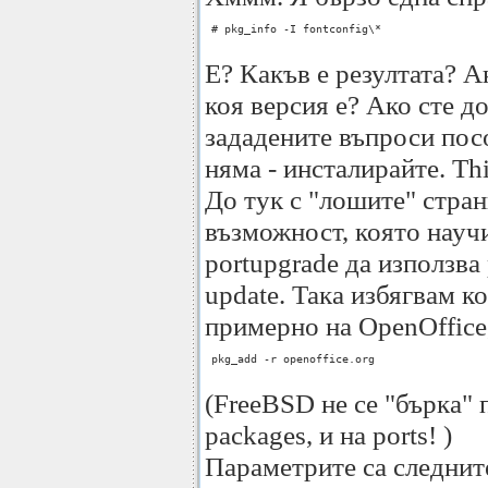
 # pkg_info -I fontconfig\* 

Е? Какъв е резултата? 
коя версия е? Ако сте д
зададените въпроси пос
няма - инсталирайте. Th
До тук с "лошите" стран
възможност, която науч
portupgrade да използва
update. Така избягвам к
примерно на OpenOffice,
 pkg_add -r openoffice.org

(FreeBSD не се "бърка" 
packages, и на ports! )
Параметрите са следнит