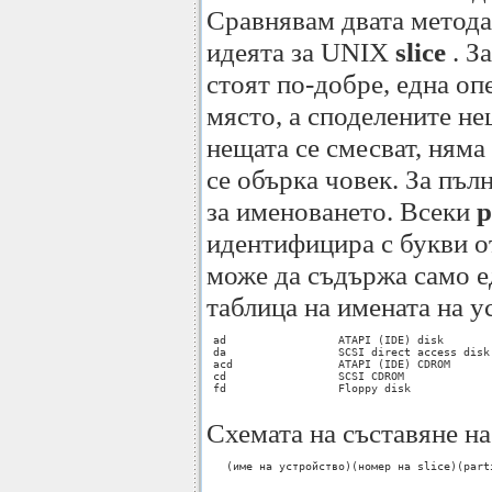
Сравнявам двата метода,
идеята за UNIX
slice
. З
стоят по-добре, една оп
място, а споделените н
нещата се смесват, няма
се обърка човек. За пъл
за именоването. Всеки
p
идентифицира с букви 
може да съдържа само е
таблица на имената на у
 ad                 ATAPI (IDE) disk 

 da                 SCSI direct access disk 
 acd                ATAPI (IDE) CDROM 

 cd                 SCSI CDROM 

 fd                 Floppy disk 

Схемата на съставяне на
   (име на устройство)(номер на slice)(parti