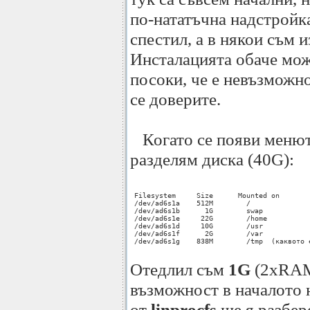
по-нататъчна надстройк
спестил, а в някои съм 
Инсталацията обаче мож
посоки, че е невъзможно
се доверите.
Когато се появи меню
разделям диска (40G):
 Filesystem     Size      Mounted on

 /dev/ad6s1a    512M        /

 /dev/ad6s1b      1G        swap

 /dev/ad6s1e     22G        /home

 /dev/ad6s1d     10G        /usr

 /dev/ad6s1f      2G        /var

 /dev/ad6s1g    838M        /tmp  (каквото 
Отедлил съм
1G
(2хRAM
възможност в началото 
от
linprocfs
ще я разбере