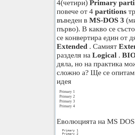
4(четири)
Primary parti
повече от 4
partitions
тр
въведен в
MS-DOS 3
(ми
първо). В какво се съст
се конвертира един от д
Extended
. Самият
Exte
разделя на
Logical
.
BI
дяла, но на практика мо
сложно а? Ще се опитам
идея
   Primary 1

   Primary 2

   Primary 3

   Primary 4

Еволюцията на MS DOS
   Primary 1

   Primary 2
