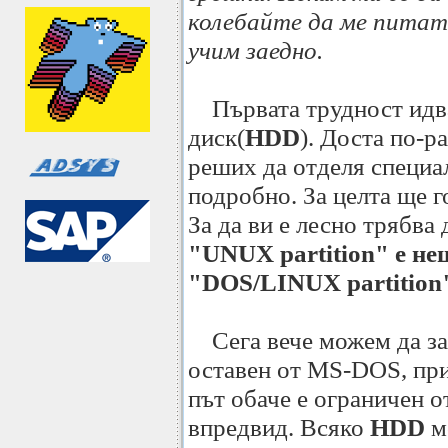
колебайте да ме питат
учим заедно.
Първата трудност идва
диск(
HDD
). Доста по-р
реших да отделя специал
подробно. За целта ще г
За да ви е лесно трябва 
"UNUX partition" е не
"DOS/LINUX partition"
Сега вече можем да зап
оставен от MS-DOS, при
път обаче е ограничен 
впредвид. Всяко
HDD
м