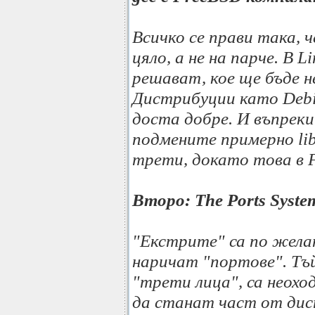
Всичко се прави така, 
цяло, а не на парче. В 
решават, кое ще бъде 
Дистрибуции като Debi
доста добре. И въпрек
подмените примерно lib
трети, докато това в 
Второ: The Ports Syste
"Екстрите" са по желан
наричат "портове". Тъ
"трети лица", са неохо
да станат част от ди