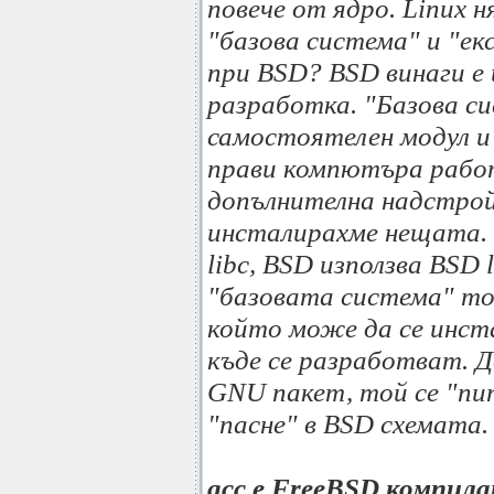
повече от ядро. Linux 
"базова система" и "е
при BSD? BSD винаги е
разработка. "Базова с
самостоятелен модул и 
прави компютъра работ
допълнителна надстрой
инсталирахме нещата.
libc, BSD използва BSD l
"базовата система" то
който може да се инста
къде се разработват. Д
GNU пакет, той се "пип
"пасне" в BSD схемата.
gcc e FreeBSD компила