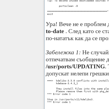
 Tip: To delete unused downloaded sources ru
         portsclean -D

 ========================================="

 exit

Ура! Вече не е проблем
to-date
. След като се с
по-нататък как да се пр
Забележка 1:
Не случайн
отпечатвам съобщение д
/usr/ports/UPDATING
.
допускат нелепи грешки
 ===>  kdelibs-3.5.0 conflicts with installe
       kdebase-3.4.3_1

       They install files into the same plac
       Please remove them first with pkg_del
 *** Error code 1

 Stop in /usr/ports/x11/kdelibs3.

 *** Error code 1
