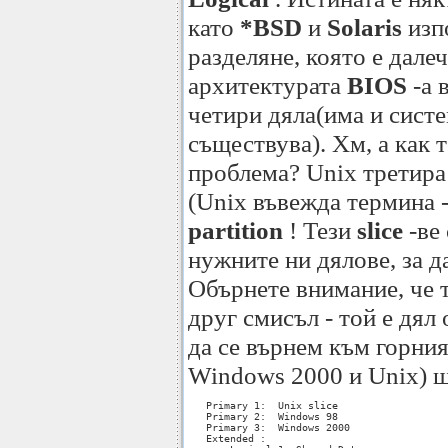
като
*BSD
и
Solaris
изпо
разделяне, която е дале
архитектурата
BIOS
-a 
четири дяла(има и систе
съществува). Хм, а как 
проблема? Unix третира
(Unix въвежда термина 
partition
! Тези
slice
-ве 
нужните ни дялове, за 
Обърнете внимание, че
друг смисъл - той е дял
да се върнем към горни
Windows 2000 и Unix) щ
   Primary 1:  Unix slice

   Primary 2:  Windows 98

   Primary 3:  Windows 2000

   Extended :
