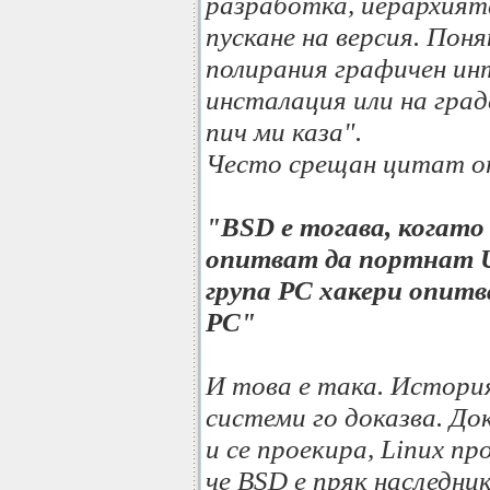
разработка, йерархията
пускане на версия. Пон
полирания графичен ин
инсталация или на град
пич ми каза".
Често срещан цитат о
"BSD е тогава, когато 
опитват да портнат Un
група PC хакери опит
PC"
И това е така. Истори
системи го доказва. Д
и се проекира, Linux п
че BSD е пряк наследни