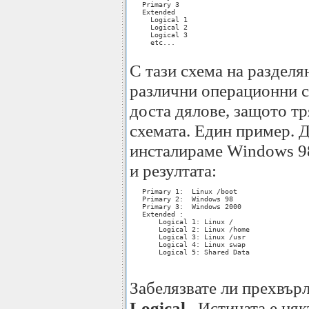
   Primary 3

   Extended

     Logical 1

     Logical 2

     Logical 3

     etc...

С тази схема на разделя
различни операционни с
доста дялове, защото т
схемата. Един пример. 
инсталираме Windows 98
и резултата:
   Primary 1:  Linux /boot

   Primary 2:  Windows 98

   Primary 3:  Windows 2000

   Extended :

       Logical 1: Linux /

       Logical 2: Linux /home

       Logical 3: Linux /usr

       Logical 4: Linux swap

       Logical 5: Shared Data

Забелязвате ли прехвър
Logical
. Истината е ня