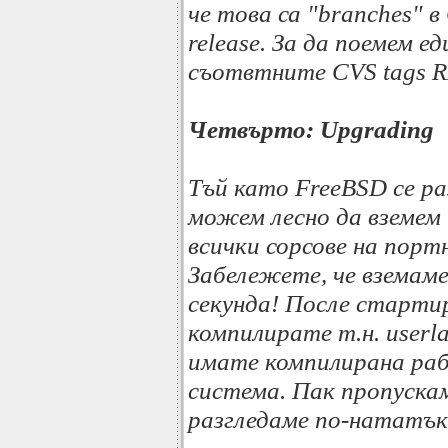
че това са "branches" в
release. За да поемем 
съотвтните CVS tags 
Четвърто: Upgrading
Тъй като FreeBSD се ра
можем лесно да вземем 
всички сорсове на пор
Забележете, че вземам
секунда! После стартир
компилирате т.н. userla
имате компилирана ра
система. Пак пропуска
разгледаме по-нататък