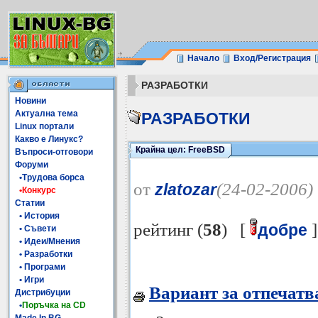
Начало
Вход/Регистрация
РАЗРАБОТКИ
Новини
Актуална тема
РАЗРАБОТКИ
Linux портали
Какво е Линукс?
Крайна цел: FreeBSD
Въпроси-отговори
Форуми
•Трудова борса
от
(24-02-2006)
zlatozar
•Конкурс
Статии
• История
рейтинг (
58
) [
]
добре
• Съвети
• Идеи/Мнения
• Разработки
• Програми
• Игри
Вариант за отпечатв
Дистрибуции
•
Поръчка на CD