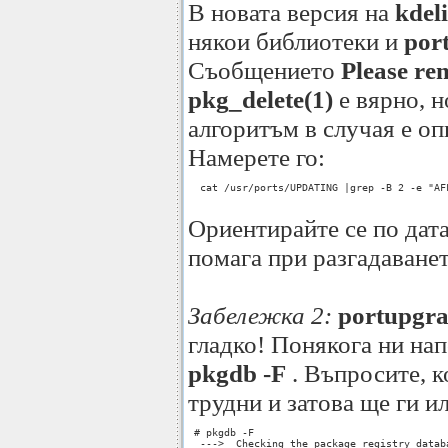
В новата версия на
kdel
някои библиотеки и
por
Съобщението
Please re
pkg_delete(1)
е вярно, н
алгоритъм в случая е о
Намерете го:
  cat /usr/ports/UPDATING |grep -B 2 -e "AF
Ориентирайте се по дата
помага при разгадаване
Забележка 2:
portupgra
гладко! Понякога ни нап
pkgdb -F
. Въпросите, к
трудни и затова ще ги 
 # pkgdb -F 

  --->  Checking the package registry databa