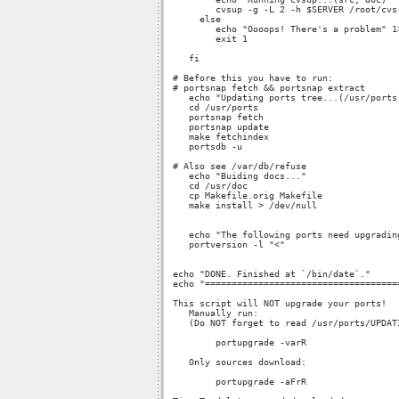
         cvsup -g -L 2 -h $SERVER /root/cvs-
      else

         echo "Oooops! There's a problem" 1>
         exit 1

    fi

 # Before this you have to run:

 # portsnap fetch && portsnap extract

    echo "Updating ports tree...(/usr/ports)
    cd /usr/ports

    portsnap fetch

    portsnap update

    make fetchindex

    portsdb -u

 # Also see /var/db/refuse

    echo "Buiding docs..."

    cd /usr/doc

    cp Makefile.orig Makefile

    make install > /dev/null

    echo "The following ports need upgrading
    portversion -l "<"

 echo "DONE. Finished at `/bin/date`."

 echo "=====================================
 This script will NOT upgrade your ports!

    Manually run:

    (Do NOT forget to read /usr/ports/UPDATI
         portupgrade -varR

    Only sources download:

         portupgrade -aFrR
