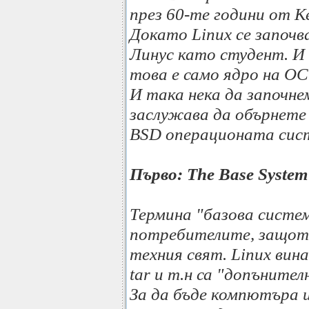
през 60-те години от К
Докато Linux се започ
Линус като студент. И 
това е само ядро на ОС
И така нека да започне
заслужава да обърнете
BSD операционата сис
Първо: The Base System
Термина "базова систем
потребителите, защото
техния свят. Linux винаг
tar и т.н са "допънител
За да бъде компютъра 