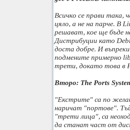
Всичко се прави така, 
цяло, а не на парче. В 
решават, кое ще бъде 
Дистрибуции като Debi
доста добре. И въпрек
подмените примерно lib
трети, докато това в 
Второ: The Ports Syste
"Екстрите" са по желан
наричат "портове". Тъ
"трети лица", са неохо
да станат част от ди