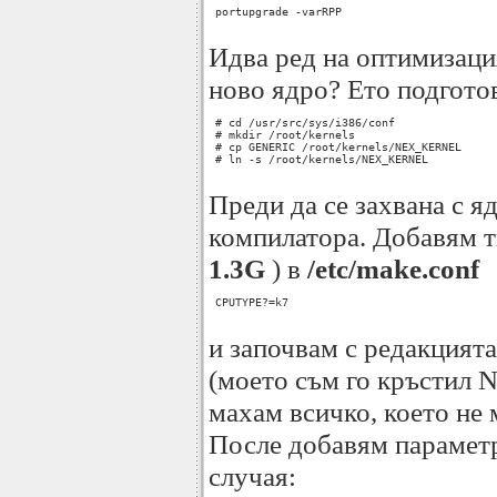
 portupgrade -varRPP

Идва ред на оптимизация
ново ядро? Ето подгото
 # cd /usr/src/sys/i386/conf

 # mkdir /root/kernels

 # cp GENERIC /root/kernels/NEX_KERNEL

 # ln -s /root/kernels/NEX_KERNEL

Преди да се захвана с 
компилатора. Добaвям т
1.3G
) в
/etc/make.conf
 CPUTYPE?=k7

и започвам с редакцията
(моето съм го кръстил
махам всичко, което не 
После добавям параметр
случая: