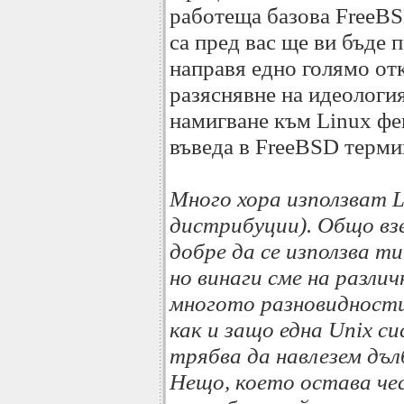
работеща базова FreeBS
са пред вас ще ви бъде 
направя едно голямо от
разяснявне на идеология
намигване към Linux фе
въведа в FreeBSD терми
Мнoго хора използват L
дистрибуции). Общо взе
добре да се използва т
но винаги сме на различ
многото разновидности 
как и защо една Unix с
трябва да навлезем дъ
Нещо, което остава чес