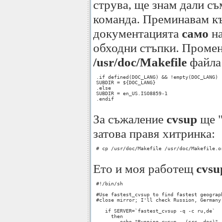
струва, ще знам дали с
команда. Преминавам къ
документацията
само
на
обходни стъпки. Промен
/usr/doc/Makefile
файла
 .if defined(DOC_LANG) && !empty(DOC_LANG)

 SUBDIR = ${DOC_LANG}

 .else

 SUBDIR = en_US.ISO8859-1

 .endif

За съжаление
cvsup
ще "
затова правя хитринка:
 # cp /usr/doc/Makefile /usr/doc/Makefile.or
Ето и моя работещ
cvsu
 #!/bin/sh

 #Use fastest_cvsup to find fastest geograph
 #close mirror; I'll check Russion, Germany

    if SERVER=`fastest_cvsup -q -c ru,de`

      then

         echo "Running cvsup...(src, doc)"
