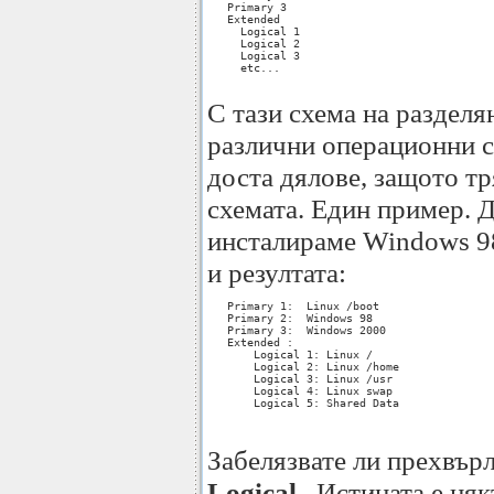
   Primary 3

   Extended

     Logical 1

     Logical 2

     Logical 3

     etc...

С тази схема на разделя
различни операционни с
доста дялове, защото т
схемата. Един пример. 
инсталираме Windows 98
и резултата:
   Primary 1:  Linux /boot

   Primary 2:  Windows 98

   Primary 3:  Windows 2000

   Extended :

       Logical 1: Linux /

       Logical 2: Linux /home

       Logical 3: Linux /usr

       Logical 4: Linux swap

       Logical 5: Shared Data

Забелязвате ли прехвър
Logical
. Истината е ня