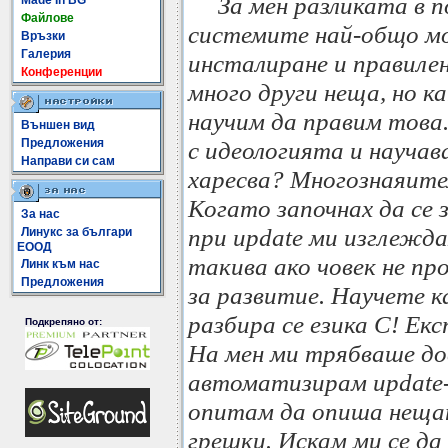
За мен разликата в
Made In BG
Файлове
системите най-общо мо
Връзки
Галерия
инсталиране и правилен
Конференции
много други неща, но к
научим да правим това
Външен вид
Предложения
с идеологията и научав
Направи си сам
харесва? Многознаяителн
Когато започнах да се
За нас
при update ми изглежд
Линукс за българи
ЕООД
такива ако човек не п
Линк към нас
Предложения
за развитие. Научете ка
разбира се езика С! Е
Подкрепяно от:
На мен ми трябваше дос
автоматизирам update-
опитам да опиша нещат
грешки. Искам ми се да 