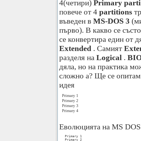
4(четири)
Primary parti
повече от 4
partitions
тр
въведен в
MS-DOS 3
(ми
първо). В какво се съст
се конвертира един от д
Extended
. Самият
Exte
разделя на
Logical
.
BI
дяла, но на практика мо
сложно а? Ще се опитам
идея
   Primary 1

   Primary 2

   Primary 3

   Primary 4

Еволюцията на MS DOS
   Primary 1

   Primary 2
