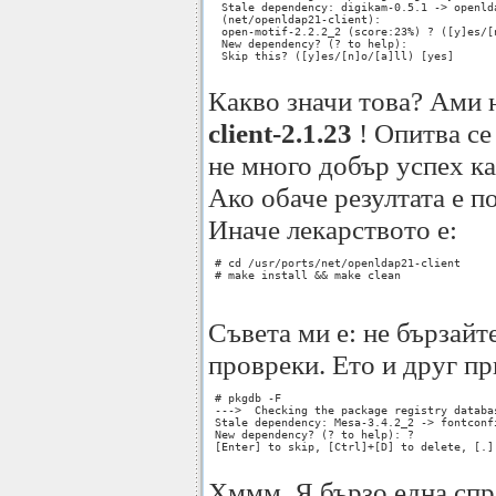
  Stale dependency: digikam-0.5.1 -> openlda
  (net/openldap21-client): 

  open-motif-2.2.2_2 (score:23%) ? ([y]es/[n
  New dependency? (? to help): 

  Skip this? ([y]es/[n]o/[a]ll) [yes] 

Какво значи това? Ами
client-2.1.23
! Опитва се
не много добър успех ка
Ако обаче резултата е п
Иначе лекарството е:
 # cd /usr/ports/net/openldap21-client

 # make install && make clean

Съвета ми е: не бързайт
провреки. Ето и друг п
 # pkgdb -F  

 --->  Checking the package registry databas
 Stale dependency: Mesa-3.4.2_2 -> fontconf
 New dependency? (? to help): ? 

 [Enter] to skip, [Ctrl]+[D] to delete, [.]
Хммм. Я бързо една спр