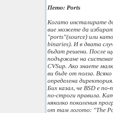
Пето: Ports
Когато инсталирате д
вие можете да избират
"ports"(source) или кат
binaries). И в двата сл
бъдат решени. После щ
подържане на системат
CVSup. Ако знаете малк
ви бъде от полза. Всяк
определена директория
Бих казал, че BSD е по
по-строги правила. Ка
няколко поколения прог
от там логото: "The Po