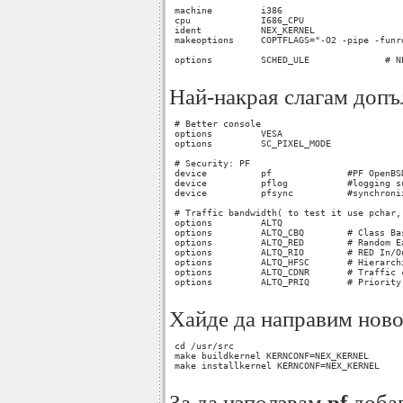
 machine         i386

 cpu             I686_CPU

 ident           NEX_KERNEL

 makeoptions     COPTFLAGS="-O2 -pipe -funro
 options         SCHED_ULE              # N
Най-накрая слагам допъ
 # Better console

 options         VESA

 options         SC_PIXEL_MODE

 # Security: PF

 device          pf              #PF OpenBS
 device          pflog           #logging s
 device          pfsync          #synchroni
 # Traffic bandwidth( to test it use pchar, 
 options         ALTQ

 options         ALTQ_CBQ        # Class Bas
 options         ALTQ_RED        # Random Ea
 options         ALTQ_RIO        # RED In/Ou
 options         ALTQ_HFSC       # Hierarchi
 options         ALTQ_CDNR       # Traffic c
 options         ALTQ_PRIQ       # Priority 
Хайде да направим ново
 cd /usr/src

 make buildkernel KERNCONF=NEX_KERNEL

 make installkernel KERNCONF=NEX_KERNEL

За да използвам
pf
доба