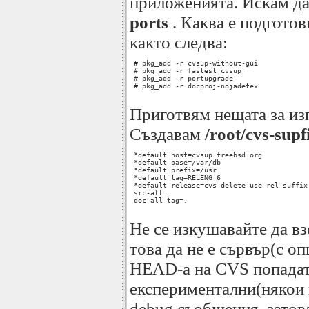
приложенията. Искам да 
ports
. Каква е подгото
както следва:
 # pkg_add -r cvsup-without-gui

 # pkg_add -r fastest_cvsup

 # pkg_add -r portupgrade

 # pkg_add -r docproj-nojadetex

Приготвям нещата за из
Създавам
/root/cvs-supf
 *default host=cvsup.freebsd.org

 *default base=/var/db

 *default prefix=/usr

 *default tag=RELENG_6

 *default release=cvs delete use-rel-suffix 
 src-all

 doc-all tag=.

Не се изкушавайте да в
това да не е сървър(с о
HEAD-а на CVS попадат
експериментални(някои 
debug съобщения, затова