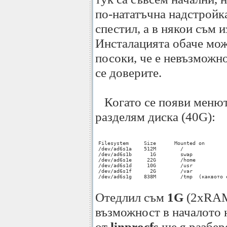
по-нататъчна надстройк
спестил, а в някои съм 
Инсталацията обаче мож
посоки, че е невъзможно
се доверите.
Когато се появи меню
разделям диска (40G):
 Filesystem     Size      Mounted on

 /dev/ad6s1a    512M        /

 /dev/ad6s1b      1G        swap

 /dev/ad6s1e     22G        /home

 /dev/ad6s1d     10G        /usr

 /dev/ad6s1f      2G        /var

 /dev/ad6s1g    838M        /tmp  (каквото 
Отедлил съм
1G
(2хRAM
възможност в началото 
от
linprocfs
ще я разбере