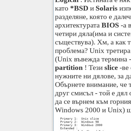
като
*BSD
и
Solaris
изпо
разделяне, която е дале
архитектурата
BIOS
-a 
четири дяла(има и систе
съществува). Хм, а как 
проблема? Unix третира
(Unix въвежда термина 
partition
! Тези
slice
-ве 
нужните ни дялове, за 
Обърнете внимание, че
друг смисъл - той е дял
да се върнем към горни
Windows 2000 и Unix) щ
   Primary 1:  Unix slice

   Primary 2:  Windows 98

   Primary 3:  Windows 2000

   Extended :
