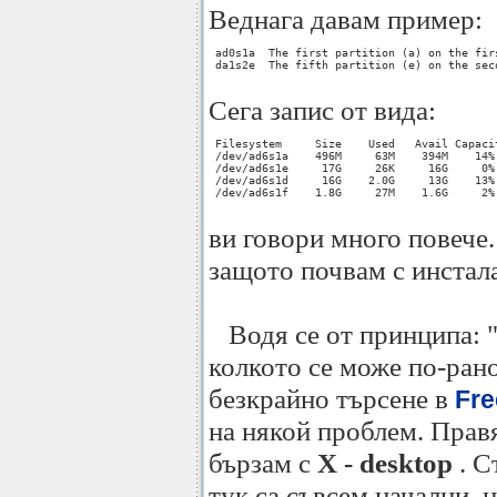
Веднага давам пример:
 ad0s1a  The first partition (a) on the fir
 da1s2e  The fifth partition (e) on the sec
Сега запис от вида:
 Filesystem     Size    Used   Avail Capacit
 /dev/ad6s1a    496M     63M    394M    14% 
 /dev/ad6s1e     17G     26K     16G     0% 
 /dev/ad6s1d     16G    2.0G     13G    13% 
 /dev/ad6s1f    1.8G     27M    1.6G     2% 
ви говори много повече.
защото почвам с инстал
Водя се от принципа: "
колкото се може по-рано
безкрайно търсене в
Fr
на някой проблем. Правя
бързам с
X - desktop
. С
тук са съвсем начални, н