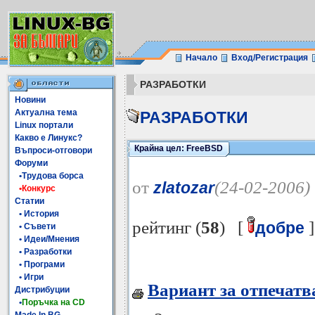
Начало
Вход/Регистрация
РАЗРАБОТКИ
Новини
Актуална тема
РАЗРАБОТКИ
Linux портали
Какво е Линукс?
Крайна цел: FreeBSD
Въпроси-отговори
Форуми
•Трудова борса
от
(24-02-2006)
zlatozar
•Конкурс
Статии
• История
рейтинг (
58
) [
]
добре
• Съвети
• Идеи/Мнения
• Разработки
• Програми
• Игри
Вариант за отпечатв
Дистрибуции
•
Поръчка на CD