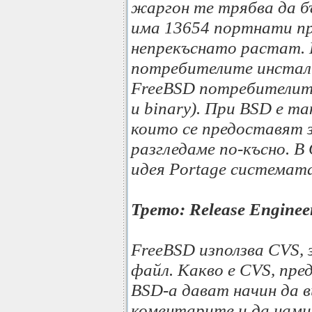
жаргон те трябва да б
има 13654 портнати п
непрекъснато растат. Е
потребителите инстали
FreeBSD потребителит
и binary). При BSD е т
които се предоставят за
разгледаме по-късно. В
идея Portage системат
Трето: Release Enginee
FreeBSD използва CVS, з
файл. Какво е CVS, пре
BSD-a дават начин да в
коментарите и да нами