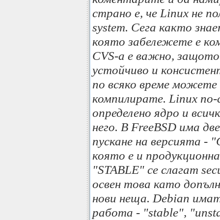
страно е, че Linux не по
system. Сега както знае
която забележете е ко
CVS-a е важно, защото
устойчиво и консистент
по всяко време можете 
компилирате. Linux по-
определено ядро и всичк
него. В FreeBSD има дв
пускане на версията -
която е и продукционна
"STABLE" се слагат secu
освен това като допълн
нови неща. Debian имат
работа - "stable", "uns