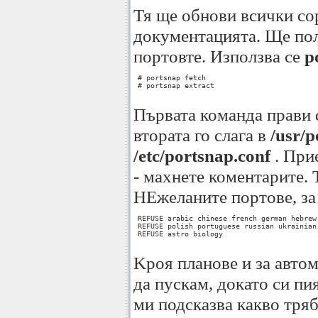
Тя ще обнови всички сор
документацията. Ще пол
портовте. Използва се
p
 # portsnap fetch

 # portsnap extract

Първата команда прави 
втората го слага в
/usr/p
/etc/portsnap.conf
. Прие
- махнете коментарите. 
НЕжеланите портове, за 
 REFUSE arabic chinese french german hebrew
 REFUSE polish portuguese russian ukrainian 
 REFUSE astro biology

Kроя планове и за автом
да пускам, докато си пи
ми подсказва какво тряб