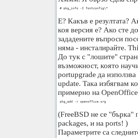
 # pkg_info -I fontconfig\* 

Е? Какъв е резултата? 
коя версия е? Ако сте д
зададените въпроси пос
няма - инсталирайте. Th
До тук с "лошите" стран
възможност, която науч
portupgrade да използва
update. Така избягвам к
примерно на OpenOffice,
 pkg_add -r openoffice.org

(FreeBSD не се "бърка" 
packages, и на ports! )
Параметрите са следнит