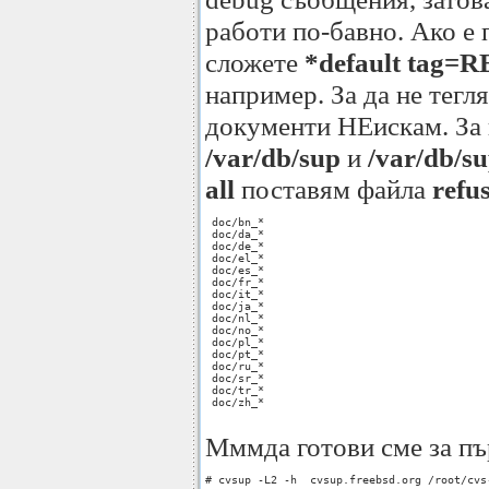
работи по-бавно. Ако е
сложете
*default tag
например. За да не тегл
документи НЕискам. За 
/var/db/sup
и
/var/db/su
all
поставям файла
refu
 doc/bn_*

 doc/da_*

 doc/de_*

 doc/el_*

 doc/es_*

 doc/fr_*

 doc/it_*

 doc/ja_*

 doc/nl_*

 doc/no_*

 doc/pl_*

 doc/pt_*

 doc/ru_*

 doc/sr_*

 doc/tr_*

 doc/zh_*

Мммда готови сме за пъ
# cvsup -L2 -h  cvsup.freebsd.org /root/cvs