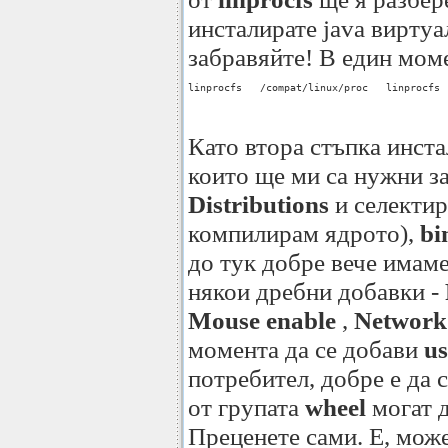
инсталирате java виртуа
забравяйте! В един моме
linprocfs   /compat/linux/proc   linprocfs 
Като втора стъпка инст
които ще ми са нужни з
Distributions
и селекти
компилирам ядрото),
bi
до тук добре вече имаме
някои дребни добавки -
Mouse enable
,
Network(
момента да се добави
us
потребител, добре е да 
от групата
wheel
могат д
Преценете сами. Е, може