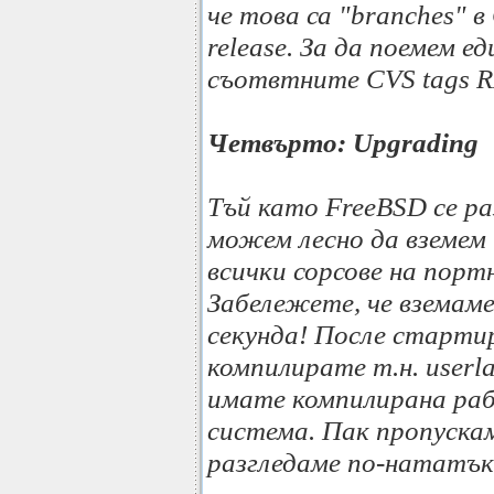
че това са "branches" в
release. За да поемем 
съотвтните CVS tags 
Четвърто: Upgrading
Тъй като FreeBSD се ра
можем лесно да вземем 
всички сорсове на пор
Забележете, че вземам
секунда! После стартир
компилирате т.н. userla
имате компилирана ра
система. Пак пропуска
разгледаме по-нататък