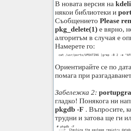
В новата версия на
kdel
някои библиотеки и
por
Съобщението
Please re
pkg_delete(1)
е вярно, н
алгоритъм в случая е о
Намерете го:
  cat /usr/ports/UPDATING |grep -B 2 -e "AF
Ориентирайте се по дата
помага при разгадаване
Забележка 2:
portupgra
гладко! Понякога ни нап
pkgdb -F
. Въпросите, к
трудни и затова ще ги 
 # pkgdb -F 

  --->  Checking the package registry databa