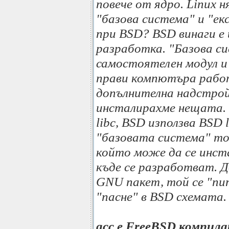
повече от ядро. Linux 
"базова система" и "е
при BSD? BSD винаги е
разработка. "Базова с
самостоятелен модул и 
прави компютъра работ
допълнителна надстрой
инсталирахме нещата.
libc, BSD използва BSD l
"базовата система" то
който може да се инста
къде се разработват. Д
GNU пакет, той се "пип
"пасне" в BSD схемата.
gcc e FreeBSD компила