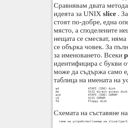
Сравнявам двата метода,
идеята за UNIX
slice
. З
стоят по-добре, една оп
място, а споделените н
нещата се смесват, няма
се обърка човек. За пъл
за именоването. Всеки
p
идентифицира с букви 
може да съдържа само е
таблица на имената на у
 ad                 ATAPI (IDE) disk 

 da                 SCSI direct access disk 
 acd                ATAPI (IDE) CDROM 

 cd                 SCSI CDROM 

 fd                 Floppy disk 

Схемата на съставяне на
   (име на устройство)(номер на slice)(parti