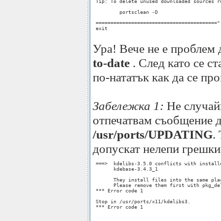
 Tip: To delete unused downloaded sources ru
         portsclean -D

 ========================================="

 exit

Ура! Вече не е проблем
to-date
. След като се с
по-нататък как да се пр
Забележка 1:
Не случайн
отпечатвам съобщение д
/usr/ports/UPDATING
.
допускат нелепи грешки
 ===>  kdelibs-3.5.0 conflicts with installe
       kdebase-3.4.3_1

       They install files into the same plac
       Please remove them first with pkg_del
 *** Error code 1

 Stop in /usr/ports/x11/kdelibs3.

 *** Error code 1
