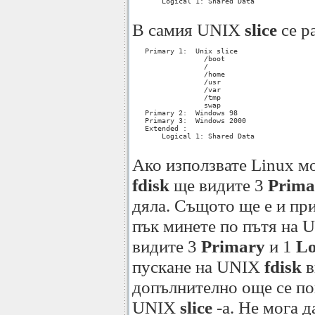
       Logical 1: Shared Data

В самия UNIX
slice
се р
   Primary 1:  Unix slice

                 /boot

                 /

                 /home

                 /usr

                 /var

                 /tmp

                 swap

   Primary 2:  Windows 98

   Primary 3:  Windows 2000

   Extended :

       Logical 1: Shared Data

Ако използвате Linux м
fdisk
ще видите 3
Prima
дяла. Същото ще е и пр
пък минете по пътя на
видите 3
Primary
и 1
Lo
пускане на UNIX
fdisk
в
допълнително още се п
UNIX
slice
-a. Не мога д