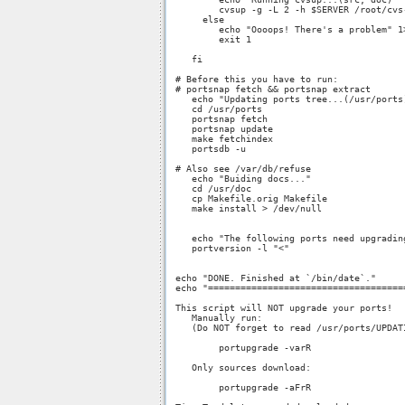
         cvsup -g -L 2 -h $SERVER /root/cvs-
      else

         echo "Oooops! There's a problem" 1>
         exit 1

    fi

 # Before this you have to run:

 # portsnap fetch && portsnap extract

    echo "Updating ports tree...(/usr/ports)
    cd /usr/ports

    portsnap fetch

    portsnap update

    make fetchindex

    portsdb -u

 # Also see /var/db/refuse

    echo "Buiding docs..."

    cd /usr/doc

    cp Makefile.orig Makefile

    make install > /dev/null

    echo "The following ports need upgrading
    portversion -l "<"

 echo "DONE. Finished at `/bin/date`."

 echo "=====================================
 This script will NOT upgrade your ports!

    Manually run:

    (Do NOT forget to read /usr/ports/UPDATI
         portupgrade -varR

    Only sources download:

         portupgrade -aFrR
