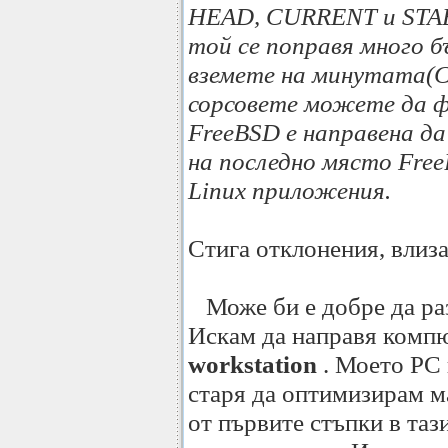
HEAD, CURRENT и STABL
той се поправя много б
вземете на минутата(C
сорсовете можете да ф
FreeBSD e направена да
на последно място Fre
Linux приложения.
Стига отклонения, влиза
Може би е добре да раз
Искам да направя компю
workstation
. Моето PC н
старя да оптимизирам м
от първите стъпки в таз