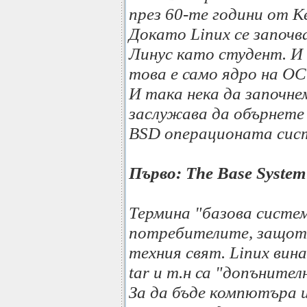
през 60-те години от К
Докато Linux се започ
Линус като студент. И 
това е само ядро на ОС
И така нека да започне
заслужава да обърнете
BSD операционата сис
Първо: The Base System
Термина "базова систем
потребителите, защото
техния свят. Linux винаг
tar и т.н са "допънител
За да бъде компютъра 