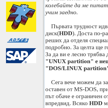
колебайте да ме питат
учим заедно.
Първата трудност идва
диск(
HDD
). Доста по-р
реших да отделя специал
подробно. За целта ще г
За да ви е лесно трябва 
"UNUX partition" е не
"DOS/LINUX partition"
Сега вече можем да зап
оставен от MS-DOS, при
път обаче е ограничен 
впредвид. Всяко
HDD
м